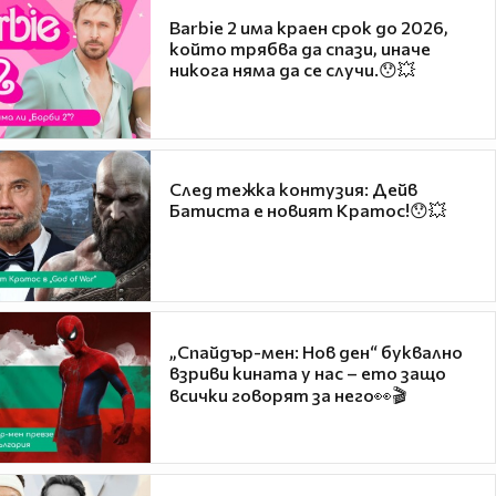
Barbie 2 има краен срок до 2026,
който трябва да спази, иначе
никога няма да се случи.😯💥
След тежка контузия: Дейв
Батиста е новият Кратос!😯💥
„Спайдър-мен: Нов ден“ буквално
взриви кината у нас – ето защо
всички говорят за него👀🎬