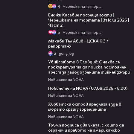
4
Черешката на тортата
16:45
Енджи Касабие посреща гости |
Черешката на тортата | 31 юли 2026 |
Част 2
5
Черешката на тортата
09:11
Макаби Тел Авив - ЦСКА 0:3 /
репортаж/
2
gong_bg
01:33
Убийството в Пловдив: Очаква се
прокуратурата да поиска постоянен
арест за заподозрените тийнейджъри
Новините на NOVA
05:52
Новините на NOVA (07.08.2026 - 8.00)
Новините на NOVA
01:18
Хърватски остров предлага езда в
морето срещу горещините
Новините на NOVA
00:52
Тръмп подписа два указа, с които да
ограничи правото на американско