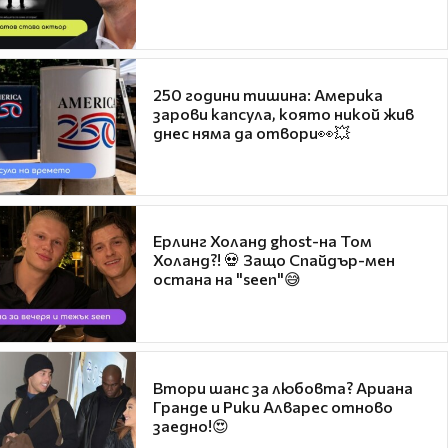
250 години тишина: Америка
зарови капсула, която никой жив
днес няма да отвори👀💥
Ерлинг Холанд ghost-на Том
Холанд?! 💀 Защо Спайдър-мен
остана на "seen"😅
Втори шанс за любовта? Ариана
Гранде и Рики Алварес отново
заедно!😍