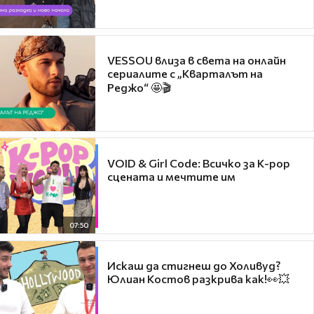
VESSOU влиза в света на онлайн
сериалите с „Кварталът на
Реджо“ 🤩🎬
VOID & Girl Code: Всичко за K-pop
сцената и мечтите им
07:50
Искаш да стигнеш до Холивуд?
Юлиан Костов разкрива как!👀💥