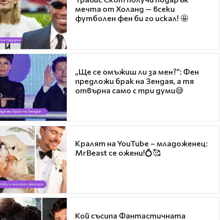
мечта от Холанд — всеки
футболен фен би го искал! 🤩
„Ще се омъжиш ли за мен?“: Фен
предложи брак на Зендая, а тя
отвърна само с три думи😅
Кралят на YouTube – младоженец:
MrBeast се ожени!💍🥰
Кой съсипа Фантастичната