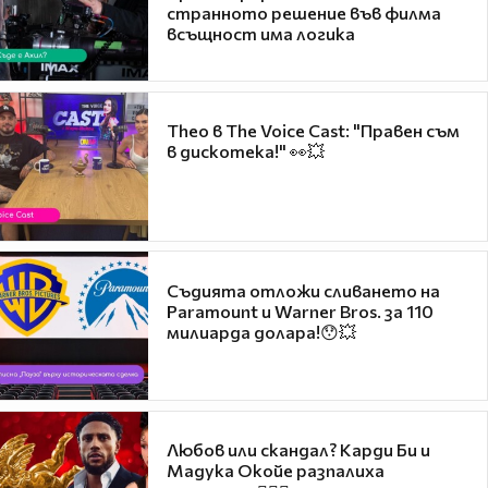
странното решение във филма
всъщност има логика
Theo в The Voice Cast: "Правен съм
в дискотека!" 👀💥
Съдията отложи сливането на
Paramount и Warner Bros. за 110
милиарда долара!😯💥
Любов или скандал? Карди Би и
Мадука Окойе разпалиха