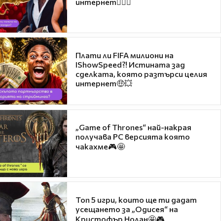
интернет❤️‍🔥🔥
Плати ли FIFA милиони на
IShowSpeed?! Истината зад
сделката, която разтърси целия
интернет🤑💥
„Game of Thrones“ най-накрая
получава PC версията която
чакахме🎮🤩
Топ 5 игри, които ще ти дадат
усещането за „Одисея“ на
Кристофър Нолан🤩🎮