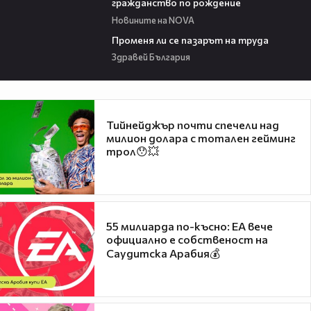
гражданство по рождение
Новините на NOVA
12:02
Променя ли се пазарът на труда
Здравей България
Тийнейджър почти спечели над
милион долара с тотален гейминг
трол😯💥
55 милиарда по-късно: EA вече
официално е собственост на
Саудитска Арабия💰