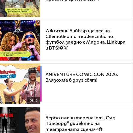
Джъстин Бийбър ще пее на
Световното първенство по
футбол заедно с Мадона, Шакира
и BTS!⚽🤩
ANIVENTURE COMIC CON 2026:
Влязохме в друг свят!
08:16
Бербо смени терена: от „Олд
Трафорд“ директно на
театралната сцена👀⚽