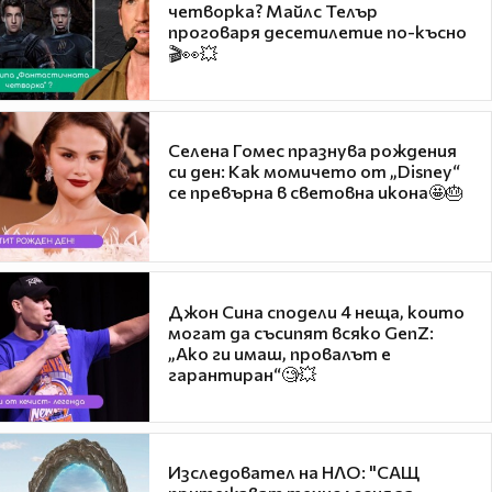
четворка? Майлс Телър
проговаря десетилетие по-късно
🎬👀💥
Селена Гомес празнува рождения
си ден: Как момичето от „Disney“
се превърна в световна икона🤩🎂
Джон Сина сподели 4 неща, които
могат да съсипят всяко GenZ:
„Ако ги имаш, провалът е
гарантиран“🧐💥
Изследовател на НЛО: "САЩ