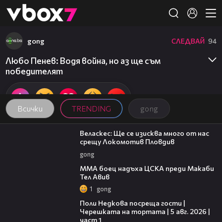
Member of
👾
gong
СЛЕДВАЙ
94
Любо Пенев: Водя война, но аз ще съм
победителят
Всички
TRENDING
gong
10:15
Веласкес: Ще се изисква много от нас
срещу Локомотив Пловдив
gong
00:59
ММА боец надъха ЦСКА преди Макаби
Тел Авив
1
gong
19:25
Поли Недкова посреща гости |
Черешката на тортата | 5 авг. 2026 |
част 1