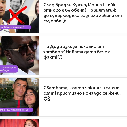
След Брадли Купър, Ирина Шейк
отново е влюбена? Новият мъж
до супермодела разпали лавина от
слухове🧐
Пи Диди излиза по-рано от
затвора? Новата дата вече е
факт!💥
Сватбата, която чакаше целият
свят! Кристиано Роналдо се жени!
💍🍾