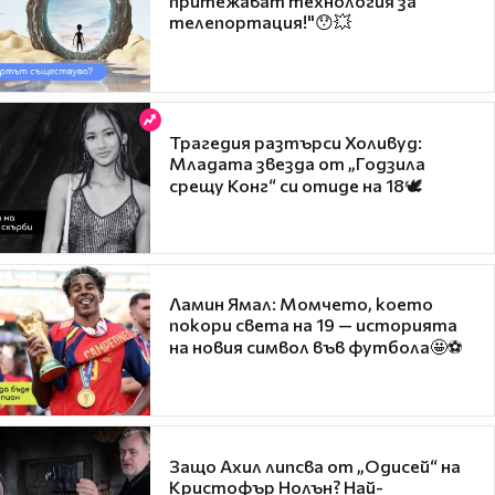
притежават технология за
телепортация!"😯💥
Трагедия разтърси Холивуд:
Младата звезда от „Годзила
срещу Конг“ си отиде на 18🕊️
Ламин Ямал: Момчето, което
покори света на 19 — историята
на новия символ във футбола🤩⚽
Защо Ахил липсва от „Одисей“ на
Кристофър Нолън? Най-