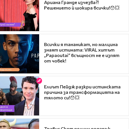
Ариана Гранде изчезва?!
Решението ѝ шокира всички!😯💥
Всички я тананикат, но малцина
знаят истината: VIRAL хитът
„Papaoutai“ всъщност не е изпят
от човек!
Елиът Пейдж разкри истинската
причина за трансформацията на
тялото си!😯💥
Травис Скот получи подарък