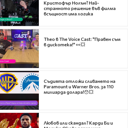
Кристофър Нолън? Най-
странното решение във филма
всъщност има логика
Theo в The Voice Cast: "Правен съм
в дискотека!" 👀💥
Съдията отложи сливането на
Paramount и Warner Bros. за 110
милиарда долара!😯💥
Любов или скандал? Карди Би и