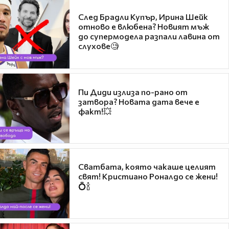
След Брадли Купър, Ирина Шейк
отново е влюбена? Новият мъж
до супермодела разпали лавина от
слухове🧐
Пи Диди излиза по-рано от
затвора? Новата дата вече е
факт!💥
Сватбата, която чакаше целият
свят! Кристиано Роналдо се жени!
💍🍾