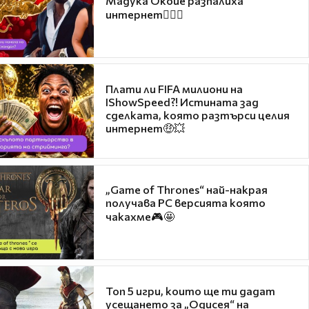
Мадука Окойе разпалиха
интернет❤️‍🔥🔥
Плати ли FIFA милиони на
IShowSpeed?! Истината зад
сделката, която разтърси целия
интернет🤑💥
„Game of Thrones“ най-накрая
получава PC версията която
чакахме🎮🤩
Топ 5 игри, които ще ти дадат
усещането за „Одисея“ на