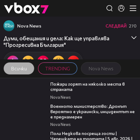
Member of
👾
Nova News
СЛЕДВАЙ
270
Думи, обещания и дела: Как ще управлява
"Прогресивна България"
Всички
TRENDING
Nova News
00:31
Пожари горят на няколко места в
страната
Nova News
00:23
Военното министерство: Дронът
вероятно е украински, инцидентът не
е преднамерен
Nova News
19:25
Поли Недкова посреща гости |
Черешката на тортата | 5 авг. 2026 |