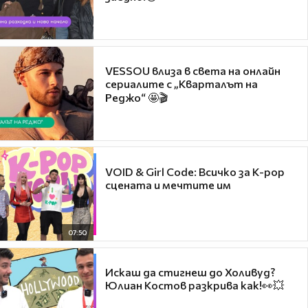
VESSOU влиза в света на онлайн
сериалите с „Кварталът на
Реджо“ 🤩🎬
VOID & Girl Code: Всичко за K-pop
сцената и мечтите им
07:50
Искаш да стигнеш до Холивуд?
Юлиан Костов разкрива как!👀💥