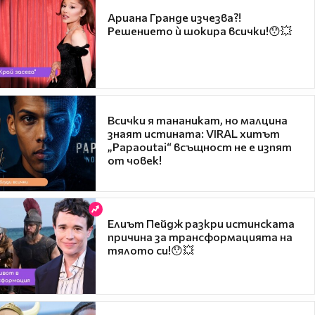
Ариана Гранде изчезва?!
Решението ѝ шокира всички!😯💥
Всички я тананикат, но малцина
знаят истината: VIRAL хитът
„Papaoutai“ всъщност не е изпят
от човек!
Елиът Пейдж разкри истинската
причина за трансформацията на
тялото си!😯💥