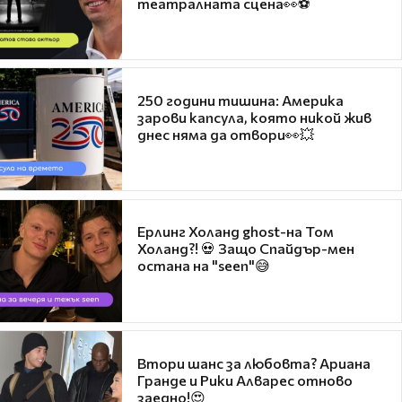
театралната сцена👀⚽
250 години тишина: Америка
зарови капсула, която никой жив
днес няма да отвори👀💥
Ерлинг Холанд ghost-на Том
Холанд?! 💀 Защо Спайдър-мен
остана на "seen"😅
Втори шанс за любовта? Ариана
Гранде и Рики Алварес отново
заедно!😍