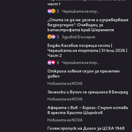
част 1
5
Черешката на тортата
06:38
„Опита се да ме засече и изпреварваше
безразсъдно“: Очевидец за
катастрофата край Шереметя
5
Здравей България
16:45
Енджи Касабие посреща гости |
Черешката на тортата | 31 юли 2026 |
Част 2
6
Черешката на тортата
02:01
Откриха ловния сезон за прелетен
дивеч
Новините на NOVA
00:53
Зеленски и Вучич се срещнаха в Белград
Новините на NOVA
01:19
Аферата с ВиК – Бургас: Съдът остави
в ареста Христо Широков
Новините на NOVA
01:02
Голям пропуск на Диало за ЦСКА 1948