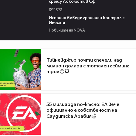
срещу Локомотив Сф
gongbg
00:50
Испания въведе граничен контрол с
Италия
Новините на NOVA
Тийнейджър почти спечели над
милион долара с тотален гейминг
трол😯💥
55 милиарда по-късно: EA вече
официално е собственост на
Саудитска Арабия💰