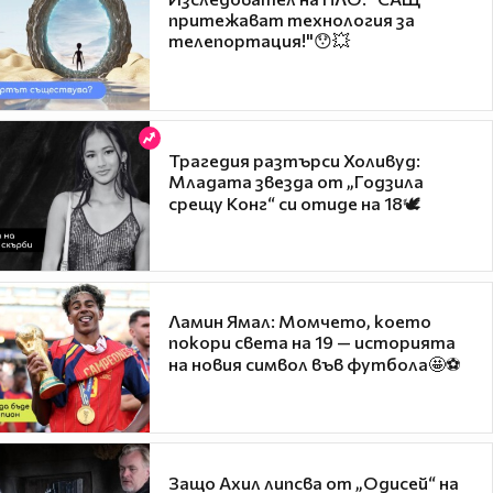
притежават технология за
телепортация!"😯💥
Трагедия разтърси Холивуд:
Младата звезда от „Годзила
срещу Конг“ си отиде на 18🕊️
Ламин Ямал: Момчето, което
покори света на 19 — историята
на новия символ във футбола🤩⚽
Защо Ахил липсва от „Одисей“ на