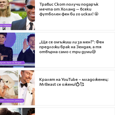
Травис Скот получи подарък
мечта от Холанд — всеки
футболен фен би го искал! 🤩
„Ще се омъжиш ли за мен?“: Фен
предложи брак на Зендая, а тя
отвърна само с три думи😅
Кралят на YouTube – младоженец:
MrBeast се ожени!💍🥰