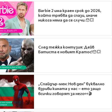
Barbie 2 има краен срок до 2026,
който трябва да спази, иначе
никога няма да се случи.😯💥
След тежка контузия: Дейв
Батиста е новият Кратос!😯💥
„Спайдър-мен: Нов ден“ буквално
взриви кината у нас – ето защо
всички говорят за него👀🎬