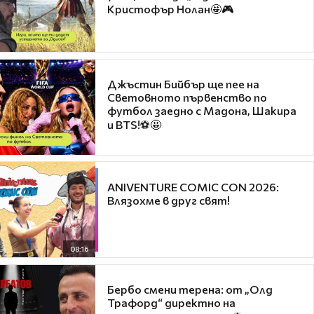
Кристофър Нолан🤩🎮
Джъстин Бийбър ще пее на
Световното първенство по
футбол заедно с Мадона, Шакира
и BTS!⚽🤩
ANIVENTURE COMIC CON 2026:
Влязохме в друг свят!
08:16
Бербо смени терена: от „Олд
Трафорд“ директно на