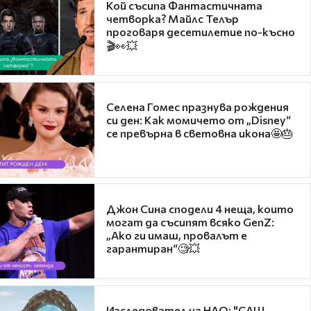
Кой съсипа Фантастичната
четворка? Майлс Телър
проговаря десетилетие по-късно
🎬👀💥
Селена Гомес празнува рождения
си ден: Как момичето от „Disney“
се превърна в световна икона🤩🎂
Джон Сина сподели 4 неща, които
могат да съсипят всяко GenZ:
„Ако ги имаш, провалът е
гарантиран“🧐💥
Изследовател на НЛО: "САЩ