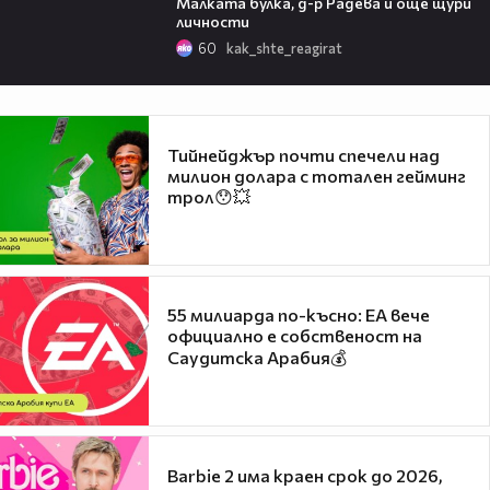
Малката булка, д-р Радева и още щури
личности
60
kak_shte_reagirat
Тийнейджър почти спечели над
милион долара с тотален гейминг
трол😯💥
55 милиарда по-късно: EA вече
официално е собственост на
Саудитска Арабия💰
Barbie 2 има краен срок до 2026,