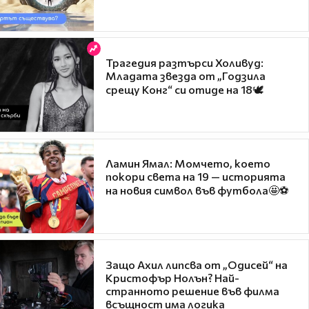
Трагедия разтърси Холивуд:
Младата звезда от „Годзила
срещу Конг“ си отиде на 18🕊️
Ламин Ямал: Момчето, което
покори света на 19 — историята
на новия символ във футбола🤩⚽
Защо Ахил липсва от „Одисей“ на
Кристофър Нолън? Най-
странното решение във филма
всъщност има логика