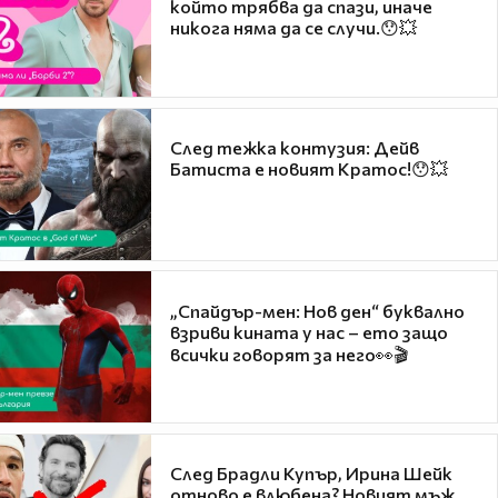
който трябва да спази, иначе
никога няма да се случи.😯💥
След тежка контузия: Дейв
Батиста е новият Кратос!😯💥
„Спайдър-мен: Нов ден“ буквално
взриви кината у нас – ето защо
всички говорят за него👀🎬
След Брадли Купър, Ирина Шейк
отново е влюбена? Новият мъж