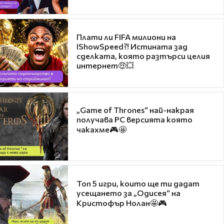
Плати ли FIFA милиони на
IShowSpeed?! Истината зад
сделката, която разтърси целия
интернет🤑💥
„Game of Thrones“ най-накрая
получава PC версията която
чакахме🎮🤩
Топ 5 игри, които ще ти дадат
усещането за „Одисея“ на
Кристофър Нолан🤩🎮