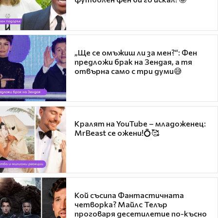
„Ще се омъжиш ли за мен?“: Фен
предложи брак на Зендая, а тя
отвърна само с три думи😅
Кралят на YouTube – младоженец:
MrBeast се ожени!💍🥰
Кой съсипа Фантастичната
четворка? Майлс Телър
проговаря десетилетие по-късно