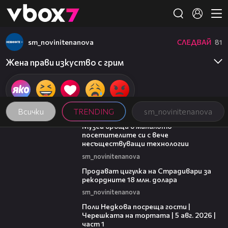
Member of
👾
sm_novinitenanova
СЛЕДВАЙ
81
Жена прави изкуство с грим
Всички
TRENDING
sm_novinitenanova
01:15
Музей връща в миналото
посетителите си с вече
несъществуващи технологии
sm_novinitenanova
01:05
Продават цигулка на Страдивари за
рекордните 18 млн. долара
sm_novinitenanova
19:25
Поли Недкова посреща гости |
Черешката на тортата | 5 авг. 2026 |
част 1