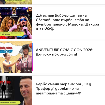
Джъстин Бийбър ще пее на
Световното първенство по
футбол заедно с Мадона, Шакира
и BTS!⚽🤩
ANIVENTURE COMIC CON 2026:
Влязохме в друг свят!
08:16
Бербо смени терена: от „Олд
Трафорд“ директно на
театралната сцена👀⚽