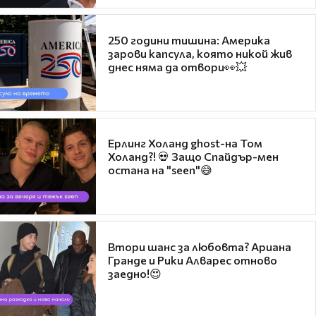
250 години тишина: Америка
зарови капсула, която никой жив
днес няма да отвори👀💥
Ерлинг Холанд ghost-на Том
Холанд?! 💀 Защо Спайдър-мен
остана на "seen"😅
Втори шанс за любовта? Ариана
Гранде и Рики Алварес отново
заедно!😍