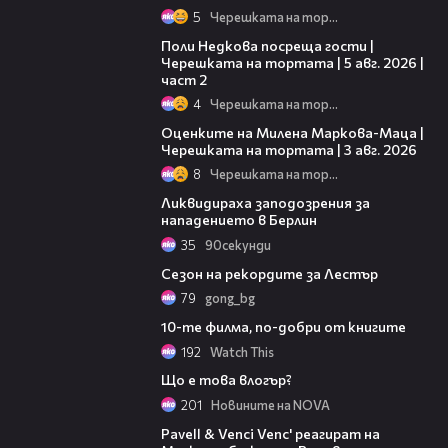
5
Черешката на тортата
13:03
Поли Недкова посреща гости |
Черешката на тортата | 5 авг. 2026 |
част 2
4
Черешката на тортата
14:06
Оценките на Милена Маркова-Маца |
Черешката на тортата | 3 авг. 2026
8
Черешката на тортата
01:31
Ликвидираха заподозрения за
нападението в Берлин
35
90секунди
04:31
Сезон на рекордите за Лестър
79
gong_bg
06:35
10-те филма, по-добри от книгите
192
Watch This
06:46
Що е това влогър?
201
Новините на NOVA
03:07
Pavell & Venci Venc' реагират на