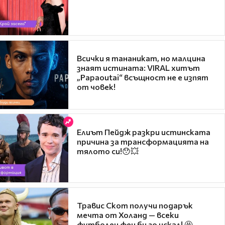
Всички я тананикат, но малцина
знаят истината: VIRAL хитът
„Papaoutai“ всъщност не е изпят
от човек!
Елиът Пейдж разкри истинската
причина за трансформацията на
тялото си!😯💥
Травис Скот получи подарък
мечта от Холанд — всеки
футболен фен би го искал! 🤩