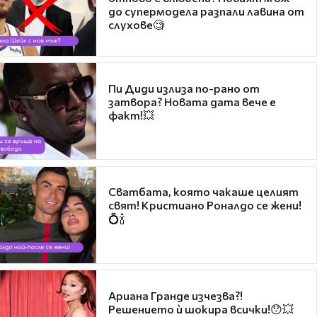
до супермодела разпали лавина от
слухове🧐
Пи Диди излиза по-рано от
затвора? Новата дата вече е
факт!💥
Сватбата, която чакаше целият
свят! Кристиано Роналдо се жени!
💍🍾
Ариана Гранде изчезва?!
Решението ѝ шокира всички!😯💥