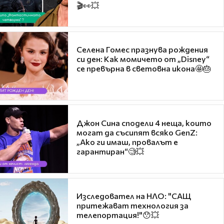
🎬👀💥
Селена Гомес празнува рождения
си ден: Как момичето от „Disney“
се превърна в световна икона🤩🎂
Джон Сина сподели 4 неща, които
могат да съсипят всяко GenZ:
„Ако ги имаш, провалът е
гарантиран“🧐💥
Изследовател на НЛО: "САЩ
притежават технология за
телепортация!"😯💥