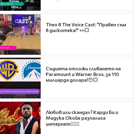
Theo в The Voice Cast: "Правен съм
в дискотека!" 👀💥
Съдията отложи сливането на
Paramount и Warner Bros. за 110
милиарда долара!😯💥
Любов или скандал? Карди Би и
Мадука Окойе разпалиха
интернет❤️‍🔥🔥