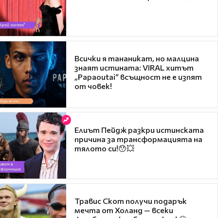
Всички я тананикат, но малцина
знаят истината: VIRAL хитът
„Papaoutai“ всъщност не е изпят
от човек!
Елиът Пейдж разкри истинската
причина за трансформацията на
тялото си!😯💥
Травис Скот получи подарък
мечта от Холанд — всеки