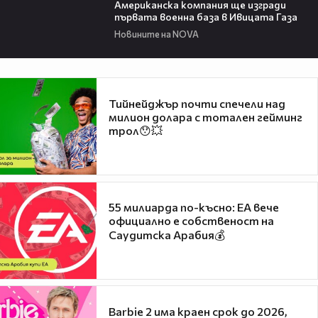
Американска компания ще изгради
първата военна база в Ивицата Газа
Новините на NOVA
Тийнейджър почти спечели над
милион долара с тотален гейминг
трол😯💥
55 милиарда по-късно: EA вече
официално е собственост на
Саудитска Арабия💰
Barbie 2 има краен срок до 2026,