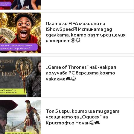
Плати ли FIFA милиони на
IShowSpeed?! Истината зад
сделката, която разтърси целия
интернет🤑💥
„Game of Thrones“ най-накрая
получава PC версията която
чакахме🎮🤩
Топ 5 игри, които ще ти дадат
усещането за „Одисея“ на
Кристофър Нолан🤩🎮