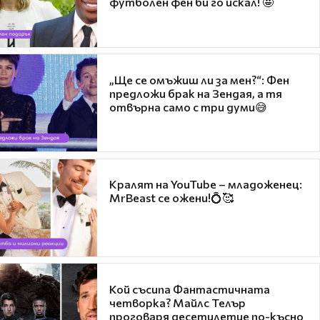
футболен фен би го искал! 🤩
„Ще се омъжиш ли за мен?“: Фен
предложи брак на Зендая, а тя
отвърна само с три думи😅
Кралят на YouTube – младоженец:
MrBeast се ожени!💍🥰
Кой съсипа Фантастичната
четворка? Майлс Телър
проговаря десетилетие по-късно