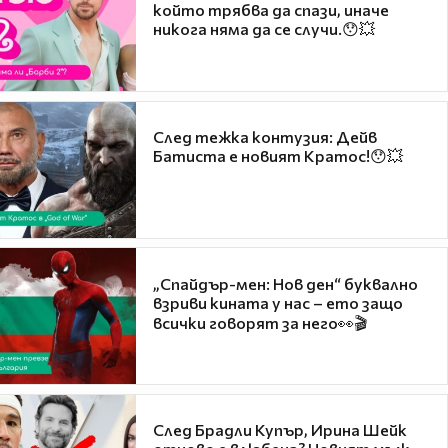
който трябва да спази, иначе
никога няма да се случи.😯💥
След тежка контузия: Дейв
Батиста е новият Кратос!😯💥
„Спайдър-мен: Нов ден“ буквално
взриви кината у нас – ето защо
всички говорят за него👀🎬
След Брадли Купър, Ирина Шейк