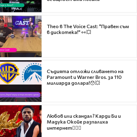
Theo в The Voice Cast: "Правен съм
в дискотека!" 👀💥
Съдията отложи сливането на
Paramount и Warner Bros. за 110
милиарда долара!😯💥
Любов или скандал? Карди Би и
Мадука Окойе разпалиха
интернет❤️‍🔥🔥