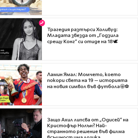
Трагедия разтърси Холивуд:
Младата звезда от „Годзила
срещу Конг“ си отиде на 18🕊️
Ламин Ямал: Момчето, което
покори света на 19 — историята
на новия символ във футбола🤩⚽
Защо Ахил липсва от „Одисей“ на
Кристофър Нолън? Най-
странното решение във филма
всъщност има логика