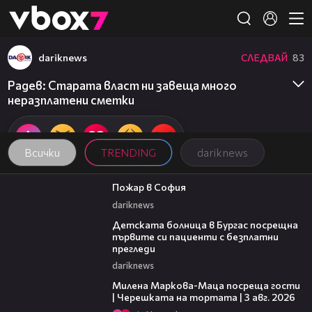
Member of
👾
dariknews
СЛЕДВАЙ
83
Радев: Старата власт ни завеща много
неразплатени сметки
Всички
TRENDING
dariknews
00:20
Пожар в София
dariknews
00:27
Детската болница в Бургас посрещна
първите си пациенти с безплатни
прегледи
dariknews
20:17
Милена Маркова-Маца посреща гости
| Черешката на тортата | 3 авг. 2026