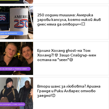
250 години тишина: Америка
зарови капсула, която никой жив
днес няма да отвори👀💥
Ерлинг Холанд ghost-на Том
Холанд?! 💀 Защо Спайдър-мен
остана на "seen"😅
Втори шанс за любовта? Ариана
Гранде и Рики Алварес отново
заедно!😍