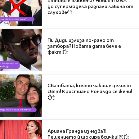
отново е влюбена? Новият мъж
до супермодела разпали лавина от
слухове🧐
Пи Диди излиза по-рано от
затвора? Новата дата вече е
факт!💥
Сватбата, която чакаше целият
свят! Кристиано Роналдо се жени!
💍🍾
Ариана Гранде изчезва?!
Решението ѝ шокира всички!😯💥