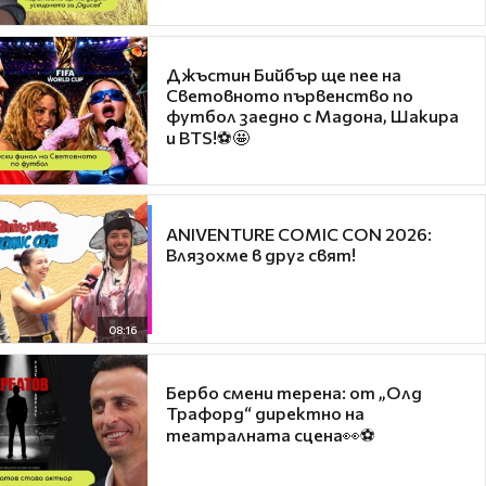
Джъстин Бийбър ще пее на
Световното първенство по
футбол заедно с Мадона, Шакира
и BTS!⚽🤩
ANIVENTURE COMIC CON 2026:
Влязохме в друг свят!
08:16
Бербо смени терена: от „Олд
Трафорд“ директно на
театралната сцена👀⚽