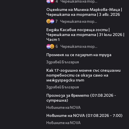
4
Черешката на тортата
14:06
Оценките на Милена Маркова-Маца |
Черешката на тортата | 3 авг. 2026
7
Черешката на тортата
10:44
Енджи Касабие посреща гости |
Черешката на тортата | 31 юли 2026 |
Част 1
6
Черешката на тортата
12:02
Променя ли се пазарът на труда
Здравей България
07:54
Как 17-годишно момче със специални
потребности се оказа само на
междуградски път
Здравей България
01:46
Прогноза за времето (07.08.2026 -
сутрешна)
Новините на NOVA
03:58
Новините на NOVA (07.08.2026 - 7.00)
Новините на NOVA
00:53