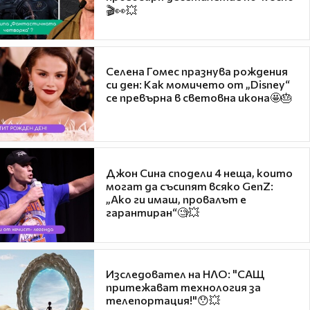
🎬👀💥
Селена Гомес празнува рождения
си ден: Как момичето от „Disney“
се превърна в световна икона🤩🎂
Джон Сина сподели 4 неща, които
могат да съсипят всяко GenZ:
„Ако ги имаш, провалът е
гарантиран“🧐💥
Изследовател на НЛО: "САЩ
притежават технология за
телепортация!"😯💥