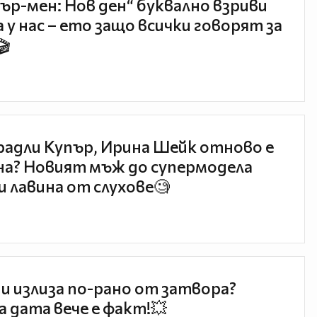
ър-мен: Нов ден“ буквално взриви
 у нас – ето защо всички говорят за
🎬
радли Купър, Ирина Шейк отново е
а? Новият мъж до супермодела
и лавина от слухове🧐
и излиза по-рано от затвора?
 дата вече е факт!💥