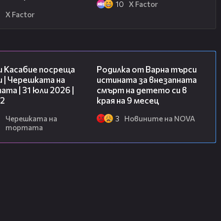
10
X Factor
8
X Factor
16:45
03:09
и Касабие посреща
Родилка от Варна търси
 | Черешката на
истината за внезапната
та | 31 юли 2026 |
смърт на детето си в
 2
края на 9 месец
6
Черешката на
3
Новините на NOVA
тортата