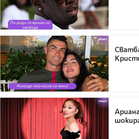
Сватба
Кристи
Ариана
шокира