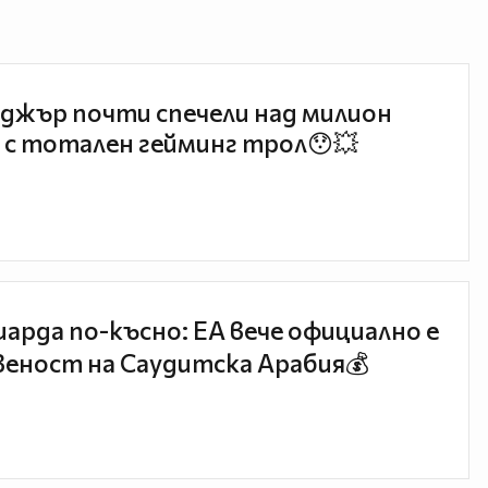
джър почти спечели над милион
 с тотален гейминг трол😯💥
иарда по-късно: EA вече официално е
еност на Саудитска Арабия💰