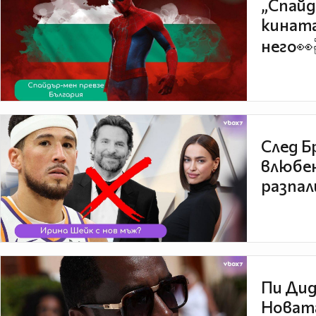
„Спайд
кината
него👀
След Б
влюбен
разпал
Пи Дид
Новата