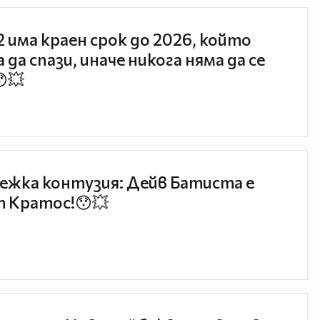
 2 има краен срок до 2026, който
 да спази, иначе никога няма да се
😯💥
ежка контузия: Дейв Батиста е
 Кратос!😯💥