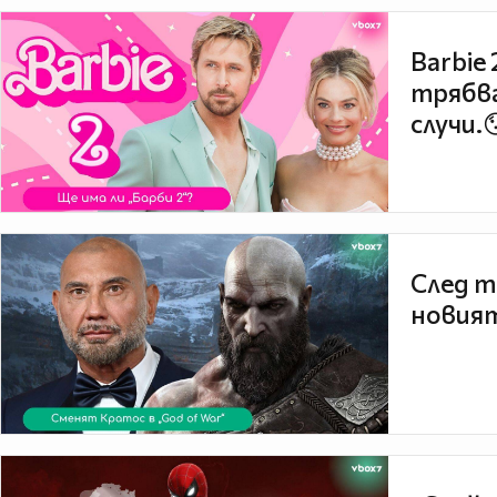
Barbie
трябва
случи.
След т
новият