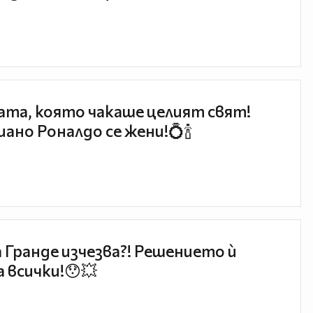
та, която чакаше целият свят!
ано Роналдо се жени!💍🍾
 Гранде изчезва?! Решението ѝ
 всички!😯💥