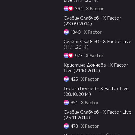
364
X Factor
05:05
Славин Славчев - X Factor
(23.09.2014)
1340
X Factor
07:21
Славин Славчев - X Factor Live
(11.11.2014)
977
X Factor
06:38
Кристина Дончева - X Factor
Live (21.10.2014)
425
X Factor
07:05
Георги Бенчев - X Factor Live
(28.10.2014)
851
X Factor
09:46
Славин Славчев - X Factor Live
(25.11.2014)
473
X Factor
00:31