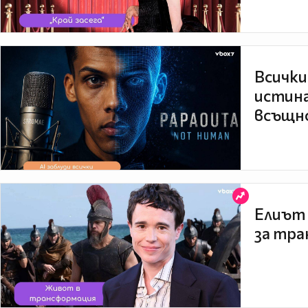
Всички
истина
всъщно
Елиът 
за тра