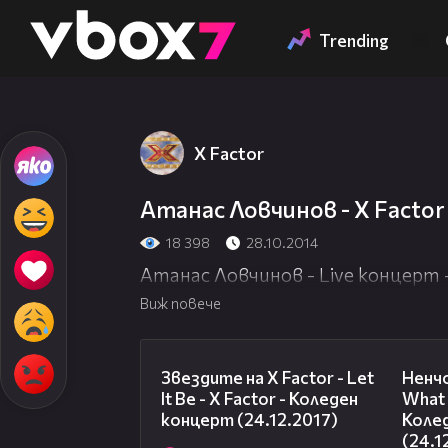
Member of
👾
Trending
X Factor
Атанас Ловчинов - X Factor 
18 398
28.10.2014
Атанас Ловчинов - Live концерт - X
Виж повече
03:36
Звездите на X Factor - Let
Ненч
It Be - X Factor - Коледен
What 
концерт (24.12.2017)
Коле
(24.1