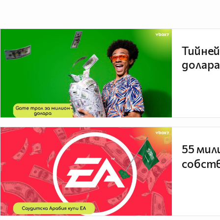
Тийней
долара
55 мил
собств