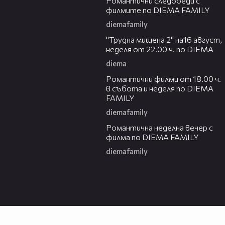
Романтични следобеди с
филмите по DIEMA FAMILY
diemafamily
00:31
"Трудна мишена 2" на16 август,
неделя от 22.00 ч. по DIEMA
diema
00:36
Романтични филми от 18.00 ч.
в събота и неделя по DIEMA
FAMILY
diemafamily
00:21
Романтичнa неделна вечер с
филма по DIEMA FAMILY
diemafamily