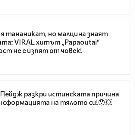
 я тананикат, но малцина знаят
та: VIRAL хитът „Papaoutai“
ст не е изпят от човек!
Пейдж разкри истинската причина
нсформацията на тялото си!😯💥