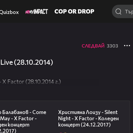
Quizbox
СЛЕДВАЙ
3303
Live (28.10.2014)
 Factor (28.10.2014 г.)
02:23
03:17
о Балабанов - Come
Християна Лоизу - Silent
May - X Factor -
Night - X Factor - Коледен
ден концерт
концерт (24.12.2017)
2.2017)