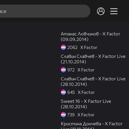
07:15
Атанас Ловчинов - X Factor
(09.09.2014)
2062
X Factor
06:54
Славин Славчев - X Factor Live
(21.10.2014)
972
X Factor
07:31
Славин Славчев - X Factor Live
(28.10.2014)
645
X Factor
08:24
Sweet 16 - X Factor Live
(28.10.2014)
739
X Factor
07:00
Кристина Дончева - X Factor
Live (11.11.2014)