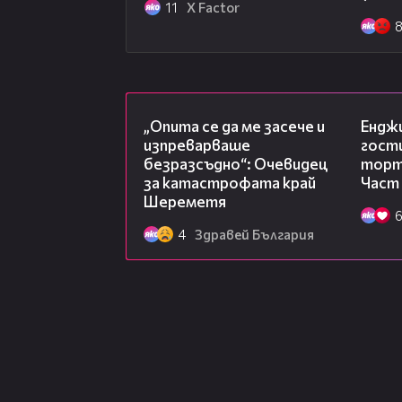
11
X Factor
06:38
„Опита се да ме засече и
Ендж
изпреварваше
гости
безразсъдно“: Очевидец
торта
за катастрофата край
Част
Шереметя
4
Здравей България