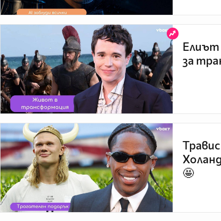
Елиът 
за тра
Травис
Холанд
🤩