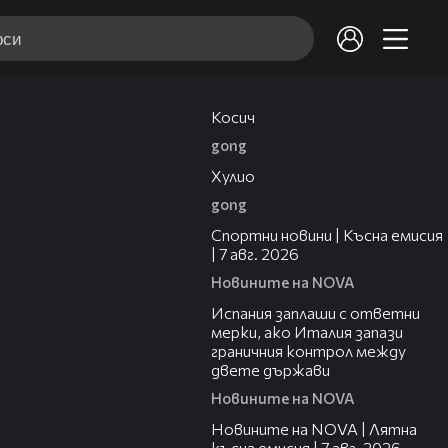
10:17
Косич
gong
09:40
Хулио
gong
03:46
Спортни новини | Късна емисия
| 7 авг. 2026
Новините на NOVA
00:51
Испания заплаши с ответни
мерки, ако Италия запази
граничния контрол между
двете държави
Новините на NOVA
21:18
Новините на NOVA | Лятна
късна емисия | 7 авг. 2026