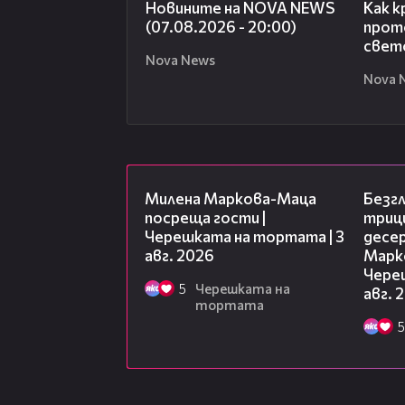
Новините на NOVA NEWS
Как к
(07.08.2026 - 20:00)
прото
свет
Nova News
Nova 
20:17
Милена Маркова-Маца
Безг
посреща гости |
триц
Черешката на тортата | 3
десе
авг. 2026
Марк
Чере
5
Черешката на
авг. 
тортата
5