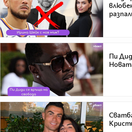
влюбен
разпал
Пи Дид
Новата
Сватба
Кристи