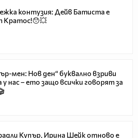
ежка контузия: Дейв Батиста е
 Кратос!😯💥
ър-мен: Нов ден“ буквално взриви
 у нас – ето защо всички говорят за
🎬
радли Купър, Ирина Шейк отново е