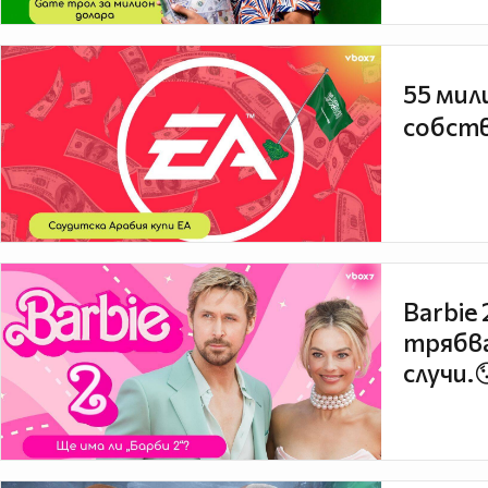
55 мил
собств
Barbie
трябва
случи.