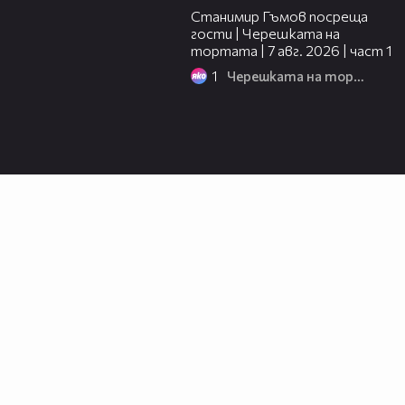
Станимир Гъмов посреща
гости | Черешката на
тортата | 7 авг. 2026 | част 1
1
Черешката на тортата