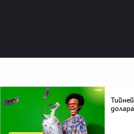
Тийней
долара