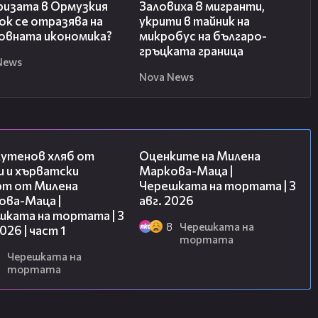
ризата в Ормузкия
Заловиха 8 мигранти,
к се отразява на
укрити в тайник на
овната икономика?
микробус на българо-
гръцката граница
News
Nova News
16:02
14:06
лутенов хляб от
Оценките на Милена
и и хърватски
Маркова-Маца |
рт от Милена
Черешката на тортата | 3
ова-Маца |
авг. 2026
шката на тортата | 3
8
Черешката на
2026 | част 1
тортата
Черешката на
тортата