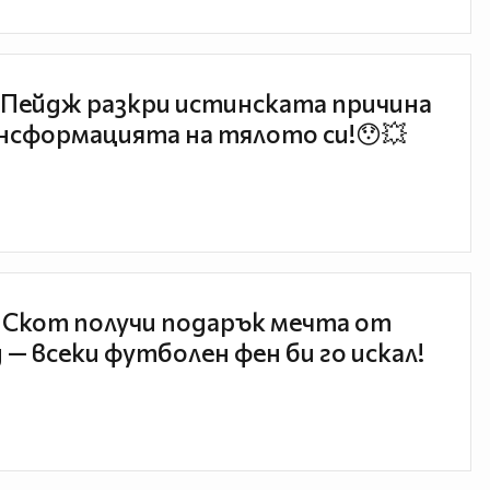
Пейдж разкри истинската причина
нсформацията на тялото си!😯💥
 Скот получи подарък мечта от
 — всеки футболен фен би го искал!