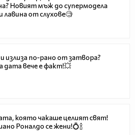
а? Новият мъж до супермодела
и лавина от слухове🧐
и излиза по-рано от затвора?
 дата вече е факт!💥
та, която чакаше целият свят!
ано Роналдо се жени!💍🍾