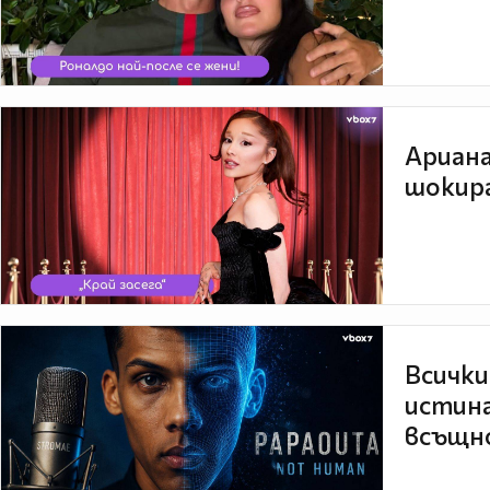
Ариана
шокира
Всички
истина
всъщно