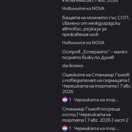
Новините на NOVA
00:30
Бащата на момчето със СОП,
свалено от междуградски
автобус, разказа за
преживения шок
Новините на NOVA
00:04
Остров „Есперанто“ – малко
познато бижу по Дунав
dariknews
02:15
Оценките на Станимир Гъмов
и победителят на седмицата |
Черешката на тортата | 7 авг.
2026
1
Черешката на тортата
12:30
Станимир Гъмов посреща
гости | Черешката на
тортата | 7 авг. 2026 | част 2
1
Черешката на тортата
16:22