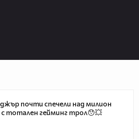
джър почти спечели над милион
 с тотален гейминг трол😯💥