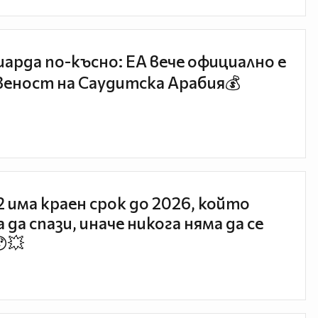
иарда по-късно: EA вече официално е
еност на Саудитска Арабия💰
 2 има краен срок до 2026, който
 да спази, иначе никога няма да се
😯💥