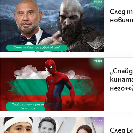
След т
новият
„Спайд
кината
него👀
След Б