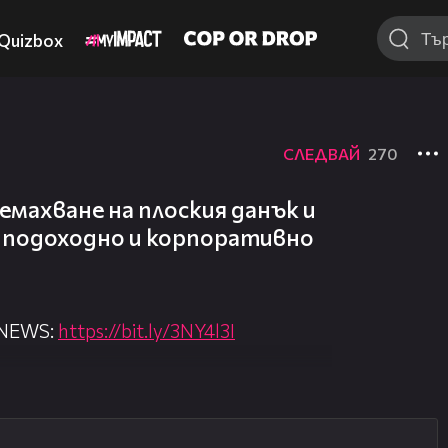
Quizbox
СЛЕДВАЙ
270
ремахване на плоския данък и
о подоходно и корпоративно
 NEWS:
https://bit.ly/3NY4l3I
nova.bg/
//nova.bg/live/news
14:07
00:31