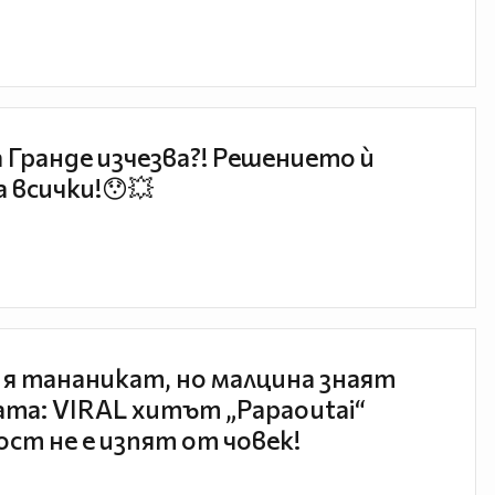
 Гранде изчезва?! Решението ѝ
 всички!😯💥
 я тананикат, но малцина знаят
та: VIRAL хитът „Papaoutai“
ст не е изпят от човек!