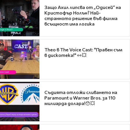
Защо Ахил липсва от „Одисей“ на
Кристофър Нолън? Най-
странното решение във филма
всъщност има логика
Theo в The Voice Cast: "Правен съм
в дискотека!" 👀💥
Съдията отложи сливането на
Paramount и Warner Bros. за 110
милиарда долара!😯💥