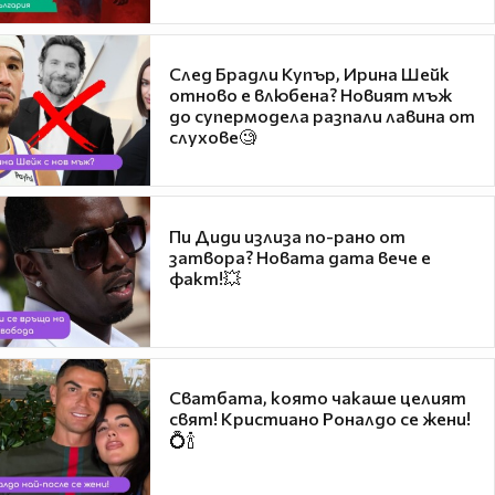
След Брадли Купър, Ирина Шейк
отново е влюбена? Новият мъж
до супермодела разпали лавина от
слухове🧐
Пи Диди излиза по-рано от
затвора? Новата дата вече е
факт!💥
Сватбата, която чакаше целият
свят! Кристиано Роналдо се жени!
💍🍾