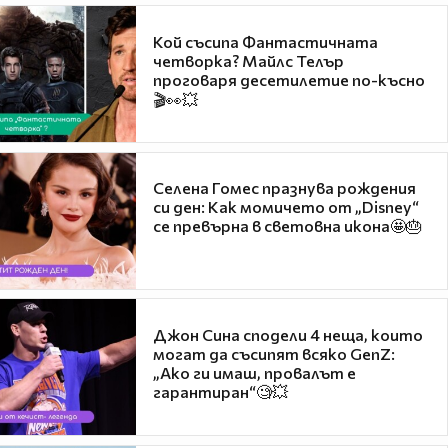
Кой съсипа Фантастичната
четворка? Майлс Телър
проговаря десетилетие по-късно
🎬👀💥
Селена Гомес празнува рождения
си ден: Как момичето от „Disney“
се превърна в световна икона🤩🎂
Джон Сина сподели 4 неща, които
могат да съсипят всяко GenZ:
„Ако ги имаш, провалът е
гарантиран“🧐💥