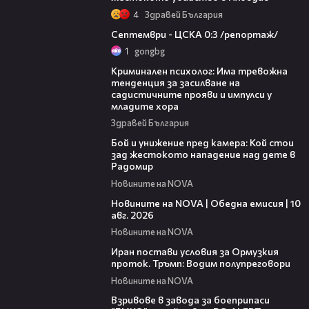
4
Здравей България
06:08
Септември - ЦСКА 0:3 /репортаж/
1
gongbg
09:42
Криминален психолог: Има тревожна
тенденция за засилване на
садистичните прояви и импулси у
младите хора
Здравей България
02:02
Бой и унижение пред камера: Кой стои
зад жестокото нападение над дете в
Радомир
Новините на NOVA
23:50
Новините на NOVA | Обедна емисия | 10
авг. 2026
Новините на NOVA
00:42
Иран постави условия за Ормузкия
проток. Тръмп: Водим полупреговори
Новините на NOVA
02:58
Взривове в завода за боеприпаси