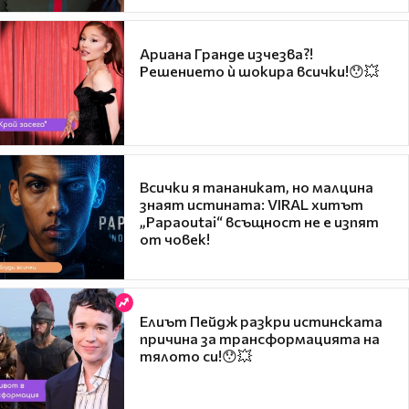
Ариана Гранде изчезва?!
Решението ѝ шокира всички!😯💥
Всички я тананикат, но малцина
знаят истината: VIRAL хитът
„Papaoutai“ всъщност не е изпят
от човек!
Елиът Пейдж разкри истинската
причина за трансформацията на
тялото си!😯💥