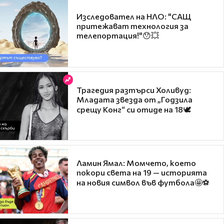
Изследовател на НЛО: "САЩ
притежават технология за
телепортация!"😯💥
Трагедия разтърси Холивуд:
Младата звезда от „Годзила
срещу Конг“ си отиде на 18🕊️
Ламин Ямал: Момчето, което
покори света на 19 — историята
на новия символ във футбола🤩⚽