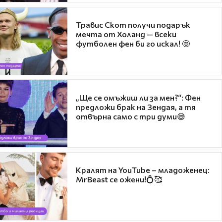
Травис Скот получи подарък
мечта от Холанд — всеки
футболен фен би го искал! 🤩
„Ще се омъжиш ли за мен?“: Фен
предложи брак на Зендая, а тя
отвърна само с три думи😅
Кралят на YouTube – младоженец:
MrBeast се ожени!💍🥰