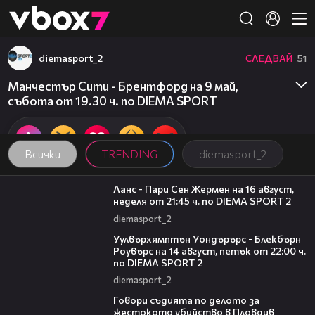
Member of
👾
diemasport_2
СЛЕДВАЙ
51
Манчестър Сити - Брентфорд на 9 май,
събота от 19.30 ч. по DIEMA SPORT
Всички
TRENDING
diemasport_2
00:45
Ланс - Пари Сен Жермен на 16 август,
неделя от 21:45 ч. по DIEMA SPORT 2
diemasport_2
00:37
Уулвърхямптън Уондърърс - Блекбърн
Роувърс на 14 август, петък от 22:00 ч.
по DIEMA SPORT 2
diemasport_2
16:28
Говори съдията по делото за
жестокото убийство в Пловдив