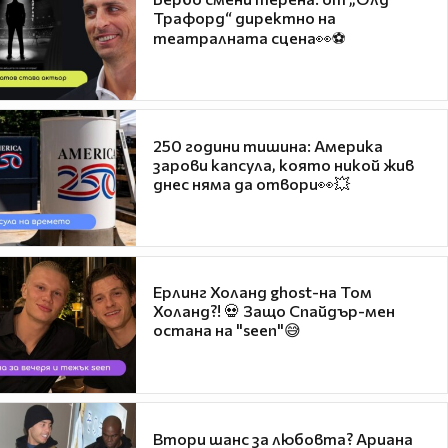
Трафорд“ директно на
театралната сцена👀⚽
250 години тишина: Америка
зарови капсула, която никой жив
днес няма да отвори👀💥
Ерлинг Холанд ghost-на Том
Холанд?! 💀 Защо Спайдър-мен
остана на "seen"😅
Втори шанс за любовта? Ариана