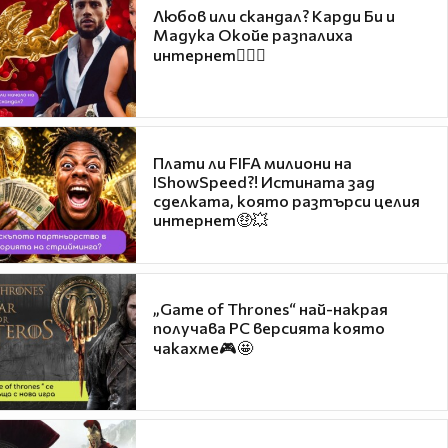
Любов или скандал? Карди Би и
Мадука Окойе разпалиха
интернет❤️‍🔥🔥
Плати ли FIFA милиони на
IShowSpeed?! Истината зад
сделката, която разтърси целия
интернет🤑💥
„Game of Thrones“ най-накрая
получава PC версията която
чакахме🎮🤩