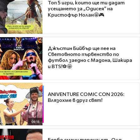
Топ 5 игри, които ще ти дадат
усещането за „Одисея“ на
Кристофър Нолан🤩🎮
Джъстин Бийбър ще пее на
Световното първенство по
футбол заедно с Мадона, Шакира
и BTS!⚽🤩
ANIVENTURE COMIC CON 2026:
Влязохме в друг свят!
08:16
Бербо смени терена: от „Олд