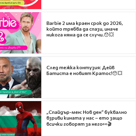
Barbie 2 има краен срок до 2026,
който трябва да спази, иначе
никога няма да се случи.😯💥
След тежка контузия: Дейв
Батиста е новият Кратос!😯💥
„Спайдър-мен: Нов ден“ буквално
взриви кината у нас – ето защо
всички говорят за него👀🎬