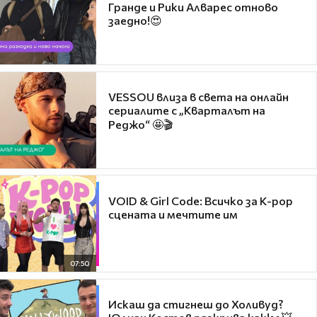
Гранде и Рики Алварес отново
заедно!😍
VESSOU влиза в света на онлайн
сериалите с „Кварталът на
Реджо“ 🤩🎬
VOID & Girl Code: Всичко за K-pop
сцената и мечтите им
07:50
Искаш да стигнеш до Холивуд?