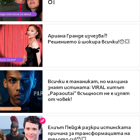
💍🍾
Ариана Гранде изчезва?!
Решението ѝ шокира всички!😯💥
Всички я тананикат, но малцина
знаят истината: VIRAL хитът
„Papaoutai“ всъщност не е изпят
от човек!
Елиът Пейдж разкри истинската
причина за трансформацията на
тялото си!😯💥