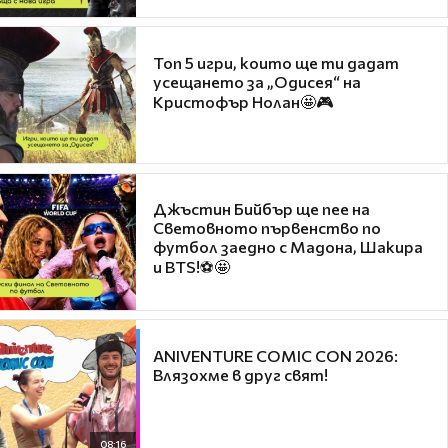
Топ 5 игри, които ще ти дадат
усещането за „Одисея“ на
Кристофър Нолан🤩🎮
Джъстин Бийбър ще пее на
Световното първенство по
футбол заедно с Мадона, Шакира
и BTS!⚽🤩
ANIVENTURE COMIC CON 2026:
Влязохме в друг свят!
08:16