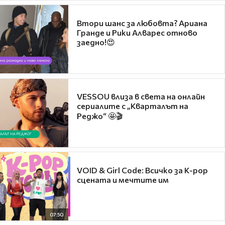
Втори шанс за любовта? Ариана
Гранде и Рики Алварес отново
заедно!😍
VESSOU влиза в света на онлайн
сериалите с „Кварталът на
Реджо“ 🤩🎬
VOID & Girl Code: Всичко за K-pop
сцената и мечтите им
07:50