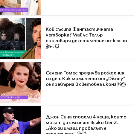
Кой съсипа Фантастичната
четворка? Майлс Телър
проговаря десетилетие по-късно
🎬👀💥
Селена Гомес празнува рождения
си ден: Как момичето от „Disney“
се превърна в световна икона🤩🎂
Джон Сина сподели 4 неща, които
могат да съсипят всяко GenZ:
„Ако ги имаш, провалът е
гарантиран“🧐💥