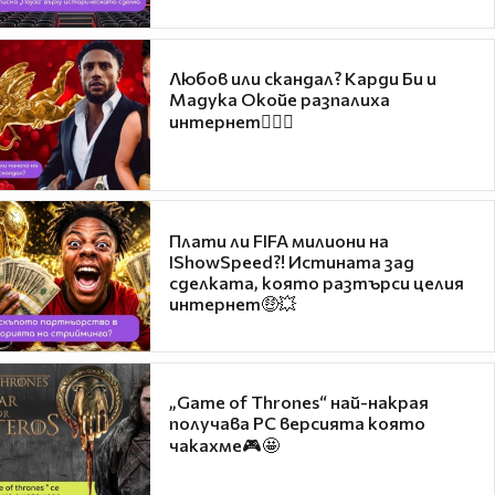
Любов или скандал? Карди Би и
Мадука Окойе разпалиха
интернет❤️‍🔥🔥
Плати ли FIFA милиони на
IShowSpeed?! Истината зад
сделката, която разтърси целия
интернет🤑💥
„Game of Thrones“ най-накрая
получава PC версията която
чакахме🎮🤩