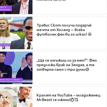
Травис Скот получи подарък
мечта от Холанд — всеки
футболен фен би го искал! 🤩
„Ще се омъжиш ли за мен?“: Фен
предложи брак на Зендая, а тя
отвърна само с три думи😅
Кралят на YouTube – младоженец:
MrBeast се ожени!💍🥰