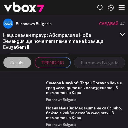
Member of
👾
Euronews Bulgaria
СЛЕДВАЙ
47
Национален траур: Австралия и Нова
Зеландия ще почетат паметта на кралица
Елизабет II
Всички
TRENDING
Euronews Bulgaria
11:23
Симеон Кичуков: Тадей Погачар вече е
сред легендите на колоезденето | В
темпото на Кари
Euronews Bulgaria
14:33
Йоана Илиева: Медалите не са всичко,
важно е какво остава след тях | В
темпото на Кари
Euronews Bulgaria
00:06