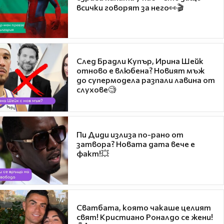
всички говорят за него👀🎬
След Брадли Купър, Ирина Шейк
отново е влюбена? Новият мъж
до супермодела разпали лавина от
слухове🧐
Пи Диди излиза по-рано от
затвора? Новата дата вече е
факт!💥
Сватбата, която чакаше целият
свят! Кристиано Роналдо се жени!