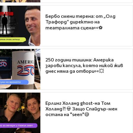
Бербо смени терена: от „Олд
Трафорд“ директно на
театралната сцена👀⚽
250 години тишина: Америка
зарови капсула, която никой жив
днес няма да отвори👀💥
Ерлинг Холанд ghost-на Том
Холанд?! 💀 Защо Спайдър-мен
остана на "seen"😅