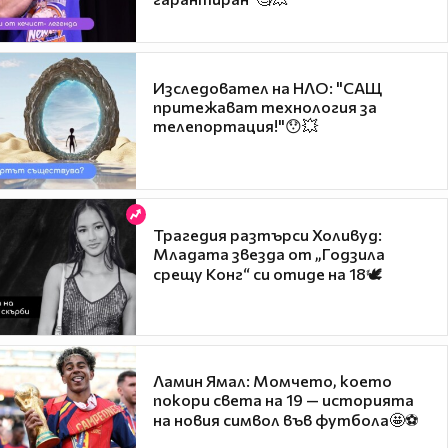
Изследовател на НЛО: "САЩ
притежават технология за
телепортация!"😯💥
Трагедия разтърси Холивуд:
Младата звезда от „Годзила
срещу Конг“ си отиде на 18🕊️
Ламин Ямал: Момчето, което
покори света на 19 — историята
на новия символ във футбола🤩⚽