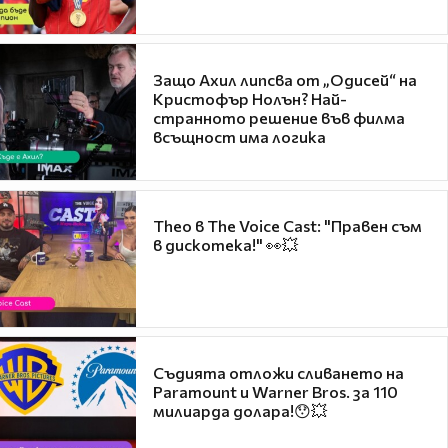
Защо Ахил липсва от „Одисей“ на
Кристофър Нолън? Най-
странното решение във филма
всъщност има логика
Theo в The Voice Cast: "Правен съм
в дискотека!" 👀💥
Съдията отложи сливането на
Paramount и Warner Bros. за 110
милиарда долара!😯💥