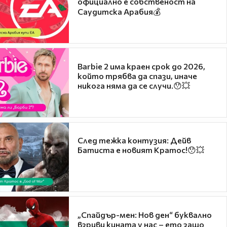
официално е собственост на
Саудитска Арабия💰
Barbie 2 има краен срок до 2026,
който трябва да спази, иначе
никога няма да се случи.😯💥
След тежка контузия: Дейв
Батиста е новият Кратос!😯💥
„Спайдър-мен: Нов ден“ буквално
взриви кината у нас – ето защо