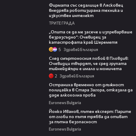
Фирмата със седалище в Лясковец
внедрява роботизирана техника и
изкуствен интелект
ТРИТЕ ГРАДА
06:38
„Опита се да ме засече и изпреварваше
безразсъдно“: Очевидец за
катастрофата край Шереметя
5
Здравей България
09:32
След смъртоносния побой в Пловдив:
Очевидци твърдят, че сред групата
тийнейджъри е имало и момичета
2
Здравей България
02:37
Остраниха временно от длъжност
полицайка в Стара Загора, отказала да
даде алкохолна проба
Euronews Bulgaria
08:35
Йонко Иванов, пътен експерт: Парите
от глоби по пътя трябва да отиват
за пътна безопасност
Euronews Bulgaria
01:04