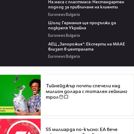
На маса с пластмаса: Нестандартен
подход за привличане на клиенти
Euronews Bulgaria
01:26
Шолц: Германия ще продължи да
подкрепя Украйна
Euronews Bulgaria
00:56
АЕЦ „Запорожие“: Експерти на МААЕ
влизат в централата
Euronews Bulgaria
Тийнейджър почти спечели над
милион долара с тотален гейминг
трол😯💥
55 милиарда по-късно: EA вече