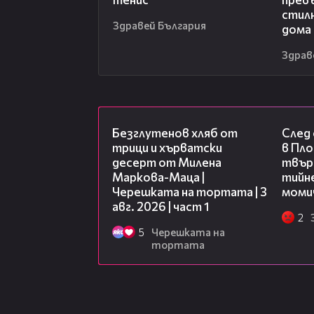
стил
Здравей България
дома
Здрав
16:02
Безглутенов хляб от
След
трици и хърватски
в Пло
десерт от Милена
твърд
Маркова-Маца |
тийне
Черешката на тортата | 3
моми
авг. 2026 | част 1
2
5
Черешката на
тортата