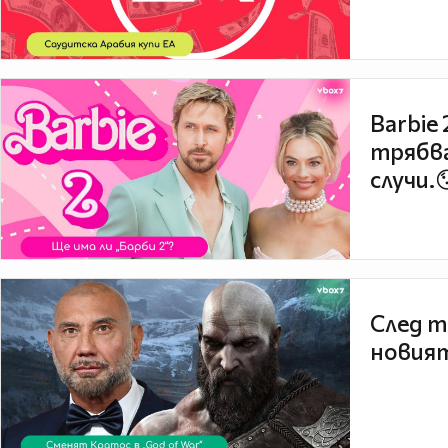
Barbie
трябва
случи.
След т
новият