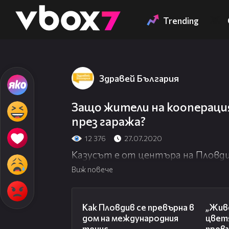
Member of
👾
Trending
Здравей България
Защо жители на кооперация
през гаража?
12 376
27.07.2020
Казусът е от центъра на Пловд
Виж повече
03:09
Как Пловдив се превърна в
„Живе
дом на международния
цвет
тенис
превъ