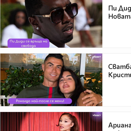
Пи Дид
Новата
Сватба
Кристи
Ариана