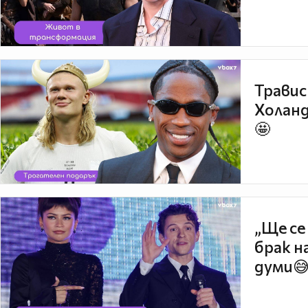
Травис
Холанд
🤩
„Ще се
брак н
думи