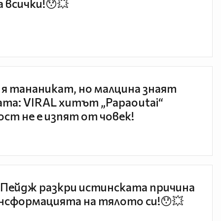
 всички!😯💥
 я тананикат, но малцина знаят
та: VIRAL хитът „Papaoutai“
ст не е изпят от човек!
Пейдж разкри истинската причина
нсформацията на тялото си!😯💥