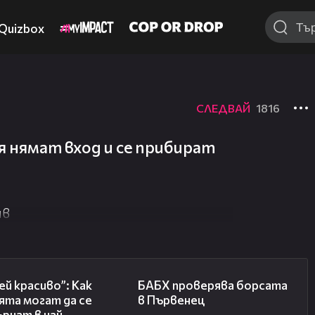
Quizbox
СЛЕДВАЙ
1816
 нямат вход и се прибират
ив
04:11
03:57
й красиво”: Как
БАБХ проверява борсата
ята могат да се
в Първенец
рнат в най-