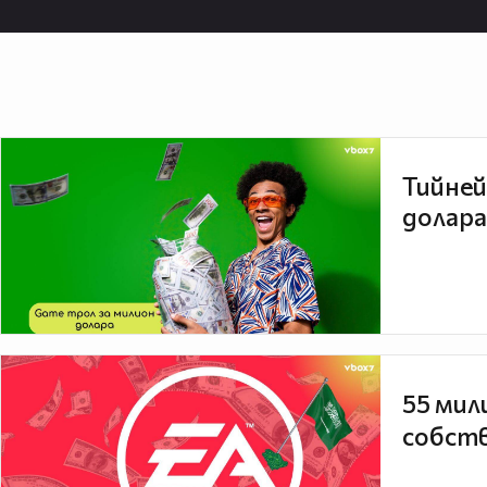
Тийней
долара
55 мил
собств