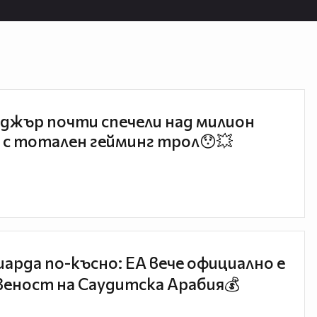
джър почти спечели над милион
 с тотален гейминг трол😯💥
иарда по-късно: EA вече официално е
еност на Саудитска Арабия💰