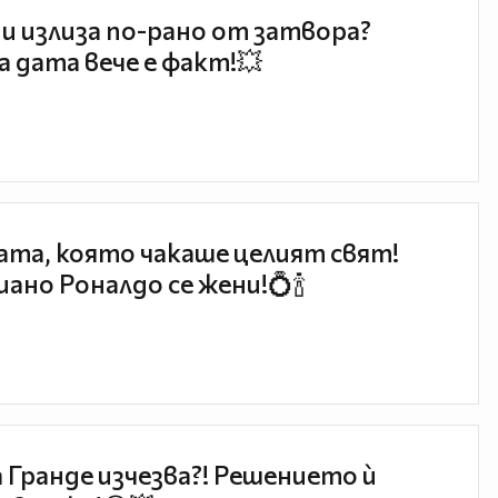
и излиза по-рано от затвора?
 дата вече е факт!💥
та, която чакаше целият свят!
ано Роналдо се жени!💍🍾
 Гранде изчезва?! Решението ѝ