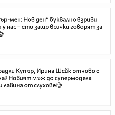
ър-мен: Нов ден“ буквално взриви
 у нас – ето защо всички говорят за
🎬
радли Купър, Ирина Шейк отново е
а? Новият мъж до супермодела
и лавина от слухове🧐