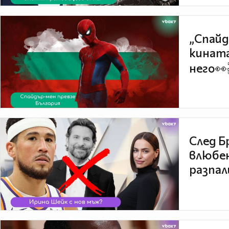
„Спайд
кината
него👀
След Б
влюбен
разпал