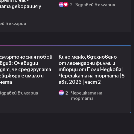
2
Здравей България
ната декорация у
ей България
09:32
15:31
 смъртоносния побой
Кино меню, вдъхновено
вдив: Очевидци
от легендарни филми и
ят, че сред групата
творци от Поли Недкова |
йджъри е имало и
Черешката на тортата | 5
чета
авг. 2026 | част 2
Здравей България
2
Черешката на
тортата