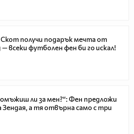
 Скот получи подарък мечта от
 — всеки футболен фен би го искал!
 омъжиш ли за мен?“: Фен предложи
а Зендая, а тя отвърна само с три
