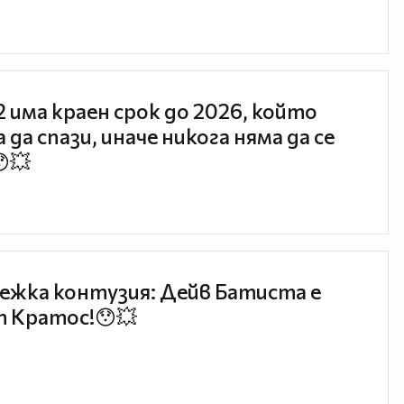
 2 има краен срок до 2026, който
 да спази, иначе никога няма да се
😯💥
ежка контузия: Дейв Батиста е
 Кратос!😯💥