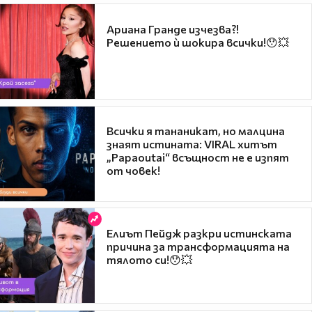
Ариана Гранде изчезва?!
Решението ѝ шокира всички!😯💥
Всички я тананикат, но малцина
знаят истината: VIRAL хитът
„Papaoutai“ всъщност не е изпят
от човек!
Елиът Пейдж разкри истинската
причина за трансформацията на
тялото си!😯💥