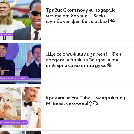
Травис Скот получи подарък
мечта от Холанд — всеки
футболен фен би го искал! 🤩
„Ще се омъжиш ли за мен?“: Фен
предложи брак на Зендая, а тя
отвърна само с три думи😅
Кралят на YouTube – младоженец:
MrBeast се ожени!💍🥰