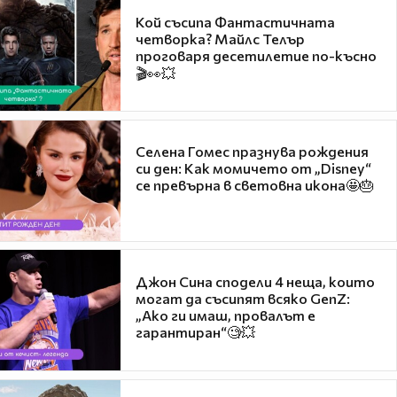
Кой съсипа Фантастичната
четворка? Майлс Телър
проговаря десетилетие по-късно
🎬👀💥
Селена Гомес празнува рождения
си ден: Как момичето от „Disney“
се превърна в световна икона🤩🎂
Джон Сина сподели 4 неща, които
могат да съсипят всяко GenZ:
„Ако ги имаш, провалът е
гарантиран“🧐💥