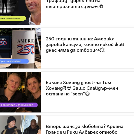
Трафорд“ директно на
театралната сцена👀⚽
250 години тишина: Америка
зарови капсула, която никой жив
днес няма да отвори👀💥
Ерлинг Холанд ghost-на Том
Холанд?! 💀 Защо Спайдър-мен
остана на "seen"😅
Втори шанс за любовта? Ариана
Гранде и Рики Алварес отново