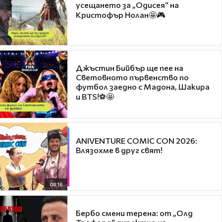
усещането за „Одисея“ на
Кристофър Нолан🤩🎮
Джъстин Бийбър ще пее на
Световното първенство по
футбол заедно с Мадона, Шакира
и BTS!⚽🤩
ANIVENTURE COMIC CON 2026:
Влязохме в друг свят!
08:16
Бербо смени терена: от „Олд