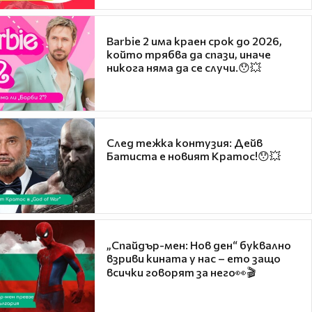
Barbie 2 има краен срок до 2026,
който трябва да спази, иначе
никога няма да се случи.😯💥
След тежка контузия: Дейв
Батиста е новият Кратос!😯💥
„Спайдър-мен: Нов ден“ буквално
взриви кината у нас – ето защо
всички говорят за него👀🎬