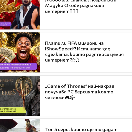
Мадука Окойе разпалиха
интернет❤️‍🔥🔥
Плати ли FIFA милиони на
IShowSpeed?! Истината зад
сделката, която разтърси целия
интернет🤑💥
„Game of Thrones“ най-накрая
получава PC версията която
чакахме🎮🤩
Топ 5 игри, които ще ти дадат