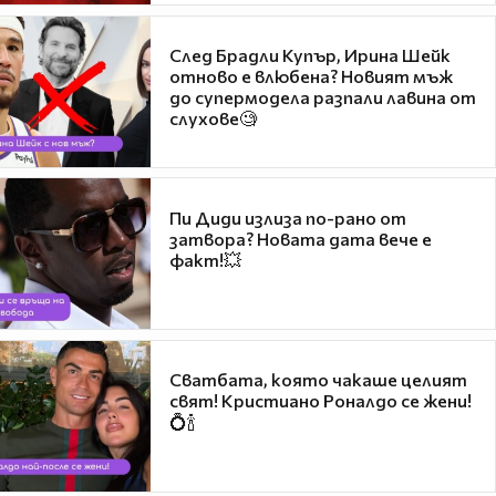
След Брадли Купър, Ирина Шейк
отново е влюбена? Новият мъж
до супермодела разпали лавина от
слухове🧐
Пи Диди излиза по-рано от
затвора? Новата дата вече е
факт!💥
Сватбата, която чакаше целият
свят! Кристиано Роналдо се жени!
💍🍾