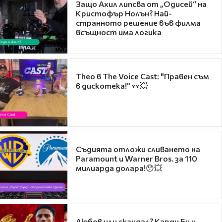
Защо Ахил липсва от „Одисей“ на
Кристофър Нолън? Най-
странното решение във филма
всъщност има логика
Theo в The Voice Cast: "Правен съм
в дискотека!" 👀💥
Съдията отложи сливането на
Paramount и Warner Bros. за 110
милиарда долара!😯💥
Любов или скандал? Карди Би и