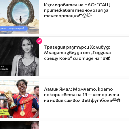
Изследовател на НЛО: "САЩ
притежават технология за
телепортация!"😯💥
Трагедия разтърси Холивуд:
Младата звезда от „Годзила
срещу Конг“ си отиде на 18🕊️
Ламин Ямал: Момчето, което
покори света на 19 — историята
на новия символ във футбола🤩⚽