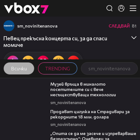
Member of
👾
sm_novinitenanova
СЛЕДВАЙ
81
Певец прекъсна концерта си, за да спаси
момиче
Всички
TRENDING
sm_novinitenanova
01:15
Музей връща в миналото
посетителите си с вече
несъществуващи технологии
sm_novinitenanova
01:05
Продават цигулка на Страдивари за
рекордните 18 млн. долара
sm_novinitenanova
06:38
„Опита се да ме засече и изпреварваше
безразсъдно“: Очевидец за