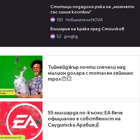
02:00
Стотици подадоха ръка на „момчето
със синия костюм”
193
Новините на NOVA
03:53
България на крака пред Стоичков
52
gongbg
Тийнейджър почти спечели над
милион долара с тотален гейминг
трол😯💥
55 милиарда по-късно: EA вече
официално е собственост на
Саудитска Арабия💰