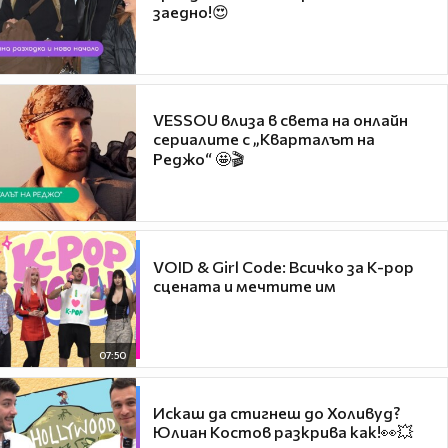
заедно!😍
VESSOU влиза в света на онлайн
сериалите с „Кварталът на
Реджо“ 🤩🎬
VOID & Girl Code: Всичко за K-pop
сцената и мечтите им
07:50
Искаш да стигнеш до Холивуд?
Юлиан Костов разкрива как!👀💥