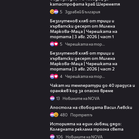
катастрофата край Шереметя
5
Здравей България
16:02
Безглутенов хляб от трици и
хърватски десерт от Милена
Маркова-Маца | Черешката на
тортата | 3 авг. 2026 | част 1
5
Черешката на тортата
15:35
Безглутенов хляб от трици и
хърватски десерт от Милена
Маркова-Маца | Черешката на
тортата | 3 авг. 2026 | част 2
4
Черешката на тортата
01:20
Чакат ни температури до 40 градуса и
оранжев код за опасно време
13
Новините на NOVA
06:08
Апостола на свободата Васил Левски
480
Портретъ
03:00
Историята на един любящ дядо:
Коледната реклама трогна света
106
Новините на NOVA