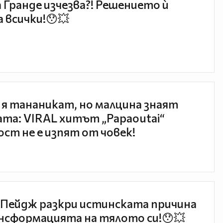
 Гранде изчезва?! Решението ѝ
 всички!😯💥
 я тананикат, но малцина знаят
та: VIRAL хитът „Papaoutai“
ст не е изпят от човек!
Пейдж разкри истинската причина
нсформацията на тялото си!😯💥