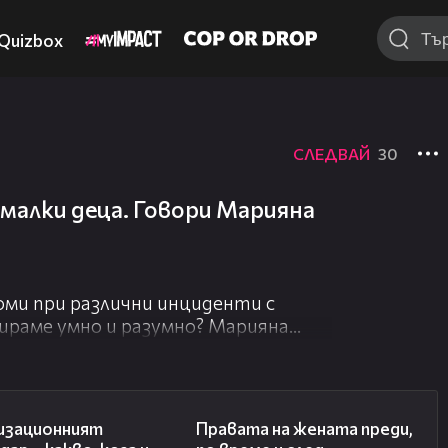
Quizbox
СЛЕДВАЙ
30
малки деца. Говори Марияна
ми при различни инциденти с
агираме умно и разумно? Марияна
о за оказването на Първа помощ
24:07
25:23
изационният
Правата на жената преди,