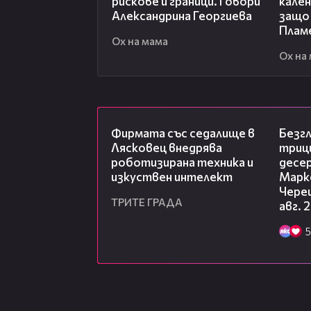
рискове и граници. Говори
кален
Александрина Георгиева
защо 
Плам
Ох на мама
Ох на
00:06
Фирмата със седалище в
Безг
Лясковец внедрява
триц
роботизирана техника и
десе
изкуствен интелект
Марк
Чере
ТРИТЕ ГРАДА
авг. 
5