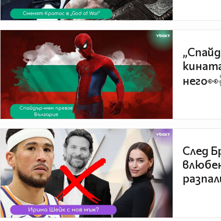
„Спайд
кината
него👀
След Б
влюбен
разпал