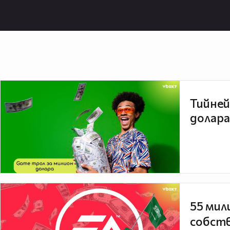
Тийней
долара
55 мил
собств