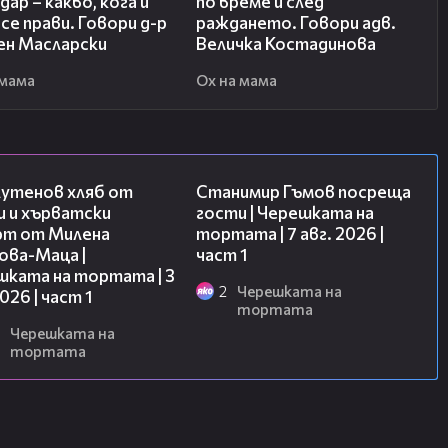
дар – какво, кога и
по време и след
се прави. Говори д-р
раждането. Говори адв.
ен Масларски
Величка Костадинова
 мама
Ох на мама
16:02
16:22
лутенов хляб от
Станимир Гъмов посреща
и и хърватски
гости | Черешката на
рт от Милена
тортата | 7 авг. 2026 |
ова-Маца |
част 1
шката на тортата | 3
2
Черешката на
2026 | част 1
тортата
Черешката на
тортата