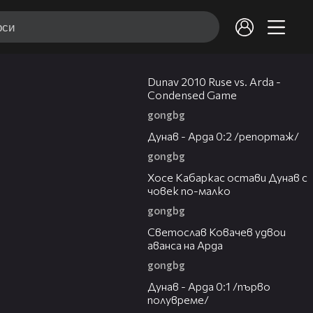
20:01
Dunav 2010 Ruse vs. Arda -
Condensed Game
gongbg
06:10
Дунав - Арда 0:2 /репортаж/
gongbg
00:31
Хосе Кабаркас остави Дунав с
човек по-малко
gongbg
01:07
Светослав Ковачев удвои
аванса на Арда
gongbg
03:00
Дунав - Арда 0:1 /първо
полувреме/