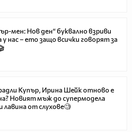
ър-мен: Нов ден“ буквално взриви
 у нас – ето защо всички говорят за
🎬
радли Купър, Ирина Шейк отново е
а? Новият мъж до супермодела
и лавина от слухове🧐