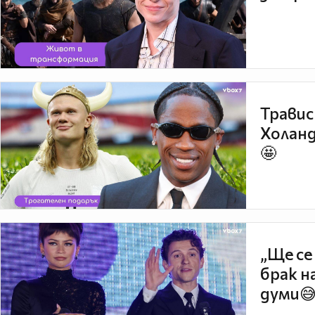
Травис
Холанд
🤩
„Ще се
брак н
думи