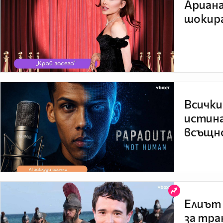
Ариана
шокира
Всички
истина
всъщно
Елиът 
за тра