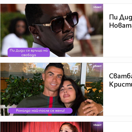
Пи Дид
Новата
Сватба
Кристи