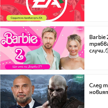
Barbie
трябва
случи.
След т
новият