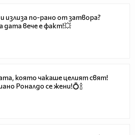
и излиза по-рано от затвора?
 дата вече е факт!💥
та, която чакаше целият свят!
ано Роналдо се жени!💍🍾