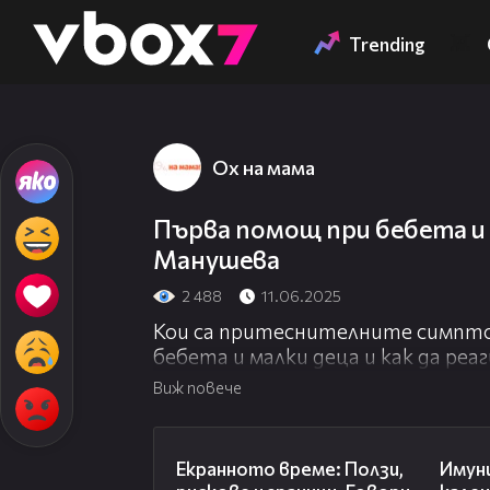
Member of
👾
Trending
Ох на мама
Първа помощ при бебета и 
Манушева
2 488
11.06.2025
Кои са притеснителните симпто
бебета и малки деца и как да ре
Манушева казва всичко най-важн
Виж повече
при бебета и малки деца.
22:19
Екранното време: Ползи,
Имун