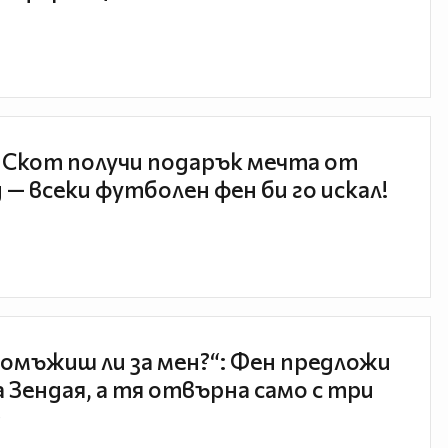
 Скот получи подарък мечта от
 — всеки футболен фен би го искал!
 омъжиш ли за мен?“: Фен предложи
а Зендая, а тя отвърна само с три
