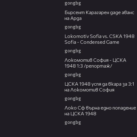
gongbg
00:57
Бирсент Карагарен даде аванс
на Арда
gongbg
20:07
Lokomotiv Sofia vs. CSKA 1948
Sofia - Condensed Game
gongbg
06:10
Локомотив София - ЦСКА
1948 1:3 /репортаж/
gongbg
00:59
ЦСКА 1948 успя да вкара за 3:1
на Локомотив София
gongbg
00:51
Локо Сф върна едно попадение
на ЦСКА 1948
gongbg