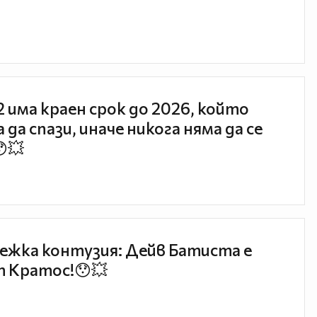
 2 има краен срок до 2026, който
 да спази, иначе никога няма да се
😯💥
ежка контузия: Дейв Батиста е
 Кратос!😯💥