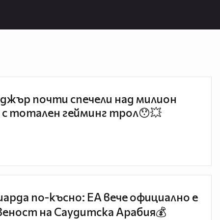
джър почти спечели над милион
 с тотален гейминг трол😯💥
иарда по-късно: EA вече официално е
еност на Саудитска Арабия💰