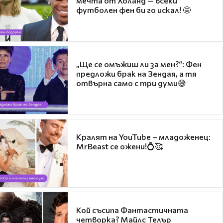
мечта от Холанд — всеки
футболен фен би го искал! 🤩
„Ще се омъжиш ли за мен?“: Фен
предложи брак на Зендая, а тя
отвърна само с три думи😅
Кралят на YouTube – младоженец:
MrBeast се ожени!💍🥰
Кой съсипа Фантастичната
четворка? Майлс Телър