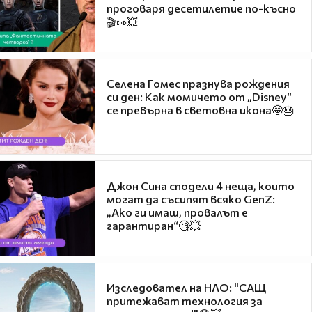
проговаря десетилетие по-късно
🎬👀💥
Селена Гомес празнува рождения
си ден: Как момичето от „Disney“
се превърна в световна икона🤩🎂
Джон Сина сподели 4 неща, които
могат да съсипят всяко GenZ:
„Ако ги имаш, провалът е
гарантиран“🧐💥
Изследовател на НЛО: "САЩ
притежават технология за