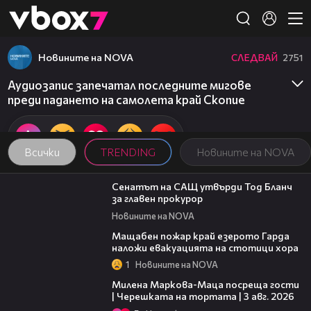
Member of
👾
Новините на NOVA
СЛЕДВАЙ
2751
Аудиозапис запечатал последните мигове
преди падането на самолета край Скопиe
Всички
TRENDING
Новините на NOVA
06:32
Сенатът на САЩ утвърди Тод Бланч
за главен прокурор
Новините на NOVA
00:20
Мащабен пожар край езерото Гарда
наложи евакуацията на стотици хора
1
Новините на NOVA
20:17
Милена Маркова-Маца посреща гости
| Черешката на тортата | 3 авг. 2026