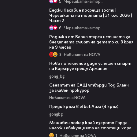
5
Черешката на тортата
16:45
Енджи Касабие посреща гости |
Черешката на тортата | 31 юли 2026 |
Част 2
6
Черешката на тортата
03:09
Родилка от Варна търси истината за
внезапната смърт на детето си в края
на 9 месец
3
Новините на NOVA
03:11
Ново попълнение даде успешен старт
на Карлсруе срещу Арминия
gong_bg
06:32
Сенатът на САЩ утвърди Тод Бланч
за главен прокурор
Новините на NOVA
43:49
Преди кръга в efbet Лига (4 кръг)
gongbg
00:20
Мащабен пожар край езерото Гарда
наложи евакуацията на стотици хора
1
Новините на NOVA