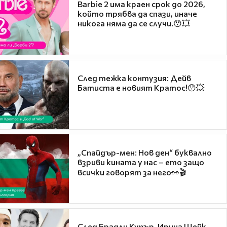
Barbie 2 има краен срок до 2026,
който трябва да спази, иначе
никога няма да се случи.😯💥
След тежка контузия: Дейв
Батиста е новият Кратос!😯💥
„Спайдър-мен: Нов ден“ буквално
взриви кината у нас – ето защо
всички говорят за него👀🎬
След Брадли Купър, Ирина Шейк