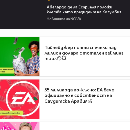
03:25
Абелардо де ла Есприеля положи
клетва като президент на Колумбия
Новините на NOVA
Тийнейджър почти спечели над
милион долара с тотален гейминг
трол😯💥
55 милиарда по-късно: EA вече
официално е собственост на
Саудитска Арабия💰