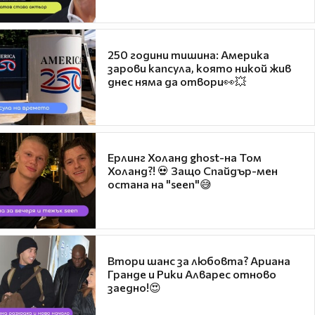
250 години тишина: Америка
зарови капсула, която никой жив
днес няма да отвори👀💥
Ерлинг Холанд ghost-на Том
Холанд?! 💀 Защо Спайдър-мен
остана на "seen"😅
Втори шанс за любовта? Ариана
Гранде и Рики Алварес отново
заедно!😍