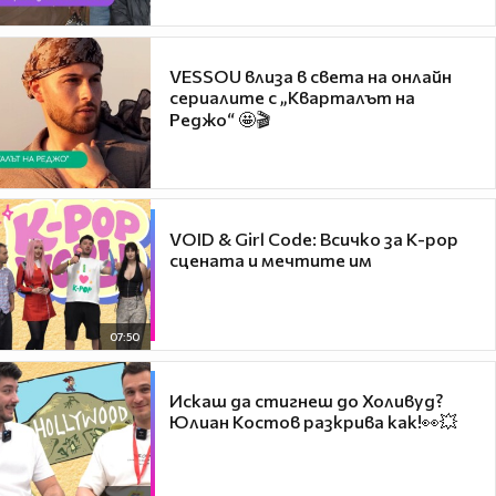
VESSOU влиза в света на онлайн
сериалите с „Кварталът на
Реджо“ 🤩🎬
VOID & Girl Code: Всичко за K-pop
сцената и мечтите им
07:50
Искаш да стигнеш до Холивуд?
Юлиан Костов разкрива как!👀💥