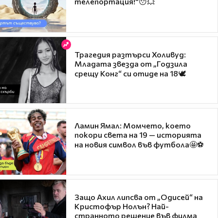
телепортация!"😯💥
Трагедия разтърси Холивуд:
Младата звезда от „Годзила
срещу Конг“ си отиде на 18🕊️
Ламин Ямал: Момчето, което
покори света на 19 — историята
на новия символ във футбола🤩⚽
Защо Ахил липсва от „Одисей“ на
Кристофър Нолън? Най-
странното решение във филма