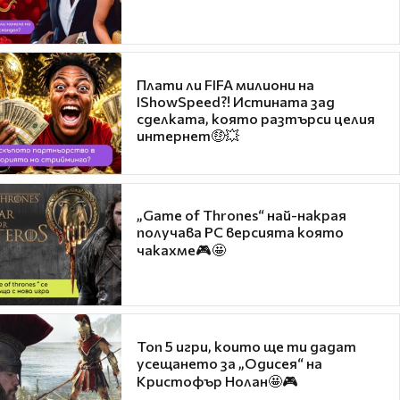
Плати ли FIFA милиони на
IShowSpeed?! Истината зад
сделката, която разтърси целия
интернет🤑💥
„Game of Thrones“ най-накрая
получава PC версията която
чакахме🎮🤩
Топ 5 игри, които ще ти дадат
усещането за „Одисея“ на
Кристофър Нолан🤩🎮