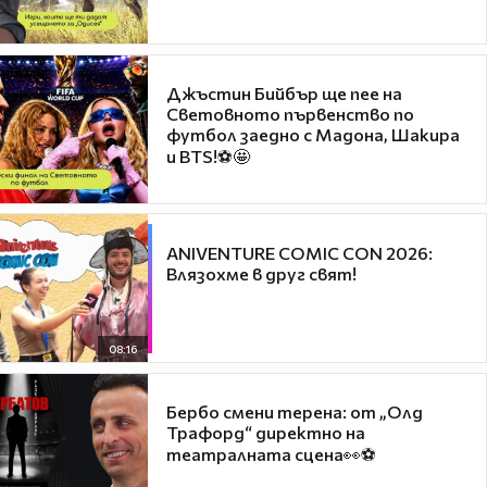
Джъстин Бийбър ще пее на
Световното първенство по
футбол заедно с Мадона, Шакира
и BTS!⚽🤩
ANIVENTURE COMIC CON 2026:
Влязохме в друг свят!
08:16
Бербо смени терена: от „Олд
Трафорд“ директно на
театралната сцена👀⚽