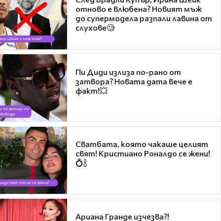
отново е влюбена? Новият мъж
до супермодела разпали лавина от
слухове🧐
Пи Диди излиза по-рано от
затвора? Новата дата вече е
факт!💥
Сватбата, която чакаше целият
свят! Кристиано Роналдо се жени!
💍🍾
Ариана Гранде изчезва?!