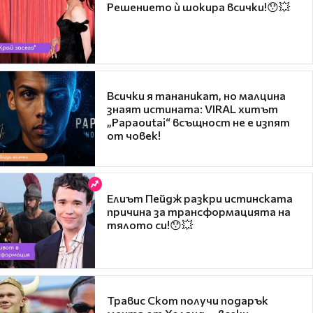
Решението ѝ шокира всички!😯💥
Всички я тананикат, но малцина
знаят истината: VIRAL хитът
„Papaoutai“ всъщност не е изпят
от човек!
Елиът Пейдж разкри истинската
причина за трансформацията на
тялото си!😯💥
Травис Скот получи подарък