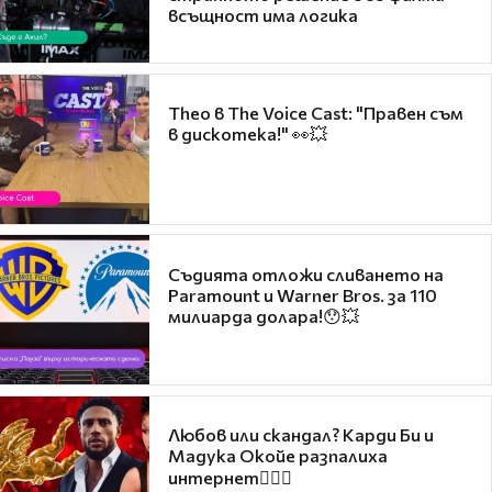
всъщност има логика
Theo в The Voice Cast: "Правен съм
в дискотека!" 👀💥
Съдията отложи сливането на
Paramount и Warner Bros. за 110
милиарда долара!😯💥
Любов или скандал? Карди Би и
Мадука Окойе разпалиха
интернет❤️‍🔥🔥