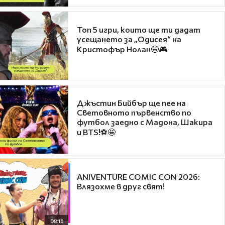
Топ 5 игри, които ще ти дадат
усещането за „Одисея“ на
Кристофър Нолан🤩🎮
Джъстин Бийбър ще пее на
Световното първенство по
футбол заедно с Мадона, Шакира
и BTS!⚽🤩
ANIVENTURE COMIC CON 2026:
Влязохме в друг свят!
08:16