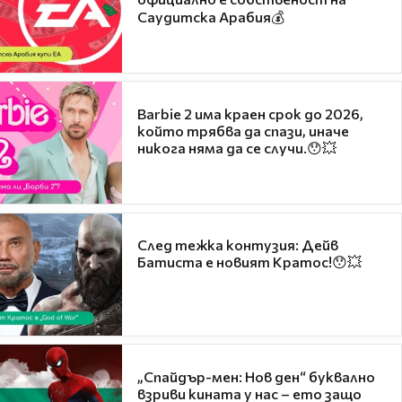
Саудитска Арабия💰
Barbie 2 има краен срок до 2026,
който трябва да спази, иначе
никога няма да се случи.😯💥
След тежка контузия: Дейв
Батиста е новият Кратос!😯💥
„Спайдър-мен: Нов ден“ буквално
взриви кината у нас – ето защо