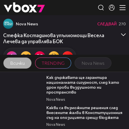
Member of
👾
Nova News
СЛЕДВАЙ
270
Стефка Костадинова упълномощи Весела
Лечева да управлява БОК
Всички
TRENDING
Nova News
21:36
Как държавата ще гарантира
националната сигурност, след като
дрон проби въздушното ни
пространство
Nova News
09:59
Какви са възможните решения след
внесените жалби в Конституционния
съд на опозицията срещу бюджета
Nova News
06:06