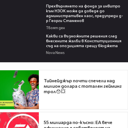
08:42
Прехвърлянето на фонда за инвитро
към НЗОК може да доведе до
административен хаос, предупреди д-
р Георги Стаменов
Твоят ден
09:59
Какви са възможните решения след
внесените жалби в Конституционния
съд на опозицията срещу бюджета
Nova News
Тийнейджър почти спечели над
милион долара с тотален гейминг
трол😯💥
55 милиарда по-късно: EA вече
официално е собственост на