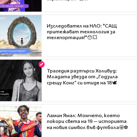
Изследовател на НЛО: "САЩ
притежават технология за
телепортация!"😯💥
Трагедия разтърси Холивуд:
Младата звезда от „Годзила
срещу Конг“ си отиде на 18🕊️
Ламин Ямал: Момчето, което
покори света на 19 — историята
на новия символ във футбола🤩⚽