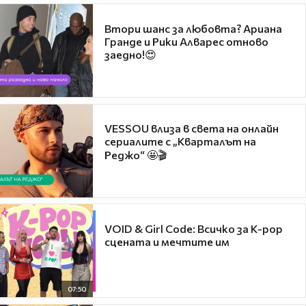
Втори шанс за любовта? Ариана
Гранде и Рики Алварес отново
заедно!😍
VESSOU влиза в света на онлайн
сериалите с „Кварталът на
Реджо“ 🤩🎬
VOID & Girl Code: Всичко за K-pop
сцената и мечтите им
07:50