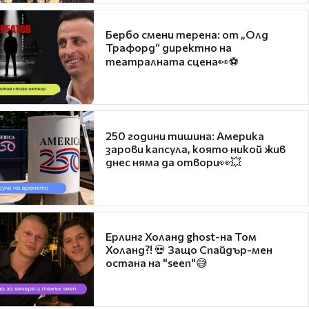
Бербо смени терена: от „Олд
Трафорд“ директно на
театралната сцена👀⚽
250 години тишина: Америка
зарови капсула, която никой жив
днес няма да отвори👀💥
Ерлинг Холанд ghost-на Том
Холанд?! 💀 Защо Спайдър-мен
остана на "seen"😅