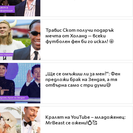
Травис Скот получи подарък
мечта от Холанд — всеки
футболен фен би го искал! 🤩
„Ще се омъжиш ли за мен?“: Фен
предложи брак на Зендая, а тя
отвърна само с три думи😅
Кралят на YouTube – младоженец:
MrBeast се ожени!💍🥰