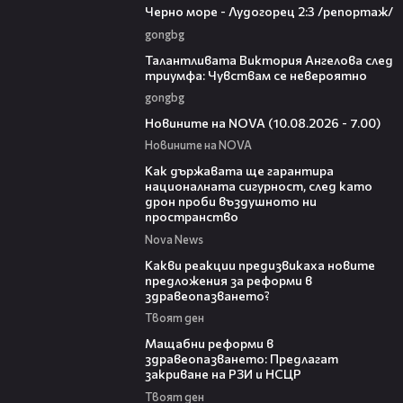
Черно море - Лудогорец 2:3 /репортаж/
gongbg
00:39
Талантливата Виктория Ангелова след
триумфа: Чувствам се невероятно
gongbg
04:15
Новините на NOVA (10.08.2026 - 7.00)
Новините на NOVA
21:36
Как държавата ще гарантира
националната сигурност, след като
дрон проби въздушното ни
пространство
Nova News
14:58
Какви реакции предизвикаха новите
предложения за реформи в
здравеопазването?
Твоят ден
04:37
Мащабни реформи в
здравеопазването: Предлагат
закриване на РЗИ и НСЦР
Твоят ден