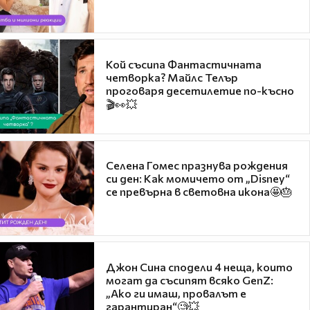
Кой съсипа Фантастичната
четворка? Майлс Телър
проговаря десетилетие по-късно
🎬👀💥
Селена Гомес празнува рождения
си ден: Как момичето от „Disney“
се превърна в световна икона🤩🎂
Джон Сина сподели 4 неща, които
могат да съсипят всяко GenZ:
„Ако ги имаш, провалът е
гарантиран“🧐💥