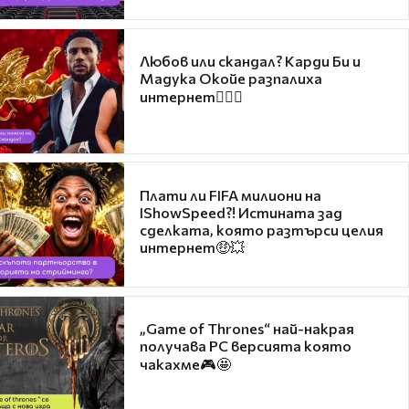
Любов или скандал? Карди Би и
Мадука Окойе разпалиха
интернет❤️‍🔥🔥
Плати ли FIFA милиони на
IShowSpeed?! Истината зад
сделката, която разтърси целия
интернет🤑💥
„Game of Thrones“ най-накрая
получава PC версията която
чакахме🎮🤩