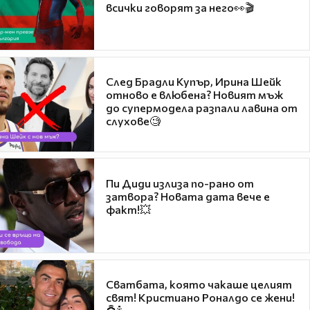
всички говорят за него👀🎬
След Брадли Купър, Ирина Шейк
отново е влюбена? Новият мъж
до супермодела разпали лавина от
слухове🧐
Пи Диди излиза по-рано от
затвора? Новата дата вече е
факт!💥
Сватбата, която чакаше целият
свят! Кристиано Роналдо се жени!