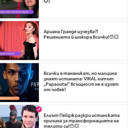
💍🍾
Ариана Гранде изчезва?!
Решението ѝ шокира всички!😯💥
Всички я тананикат, но малцина
знаят истината: VIRAL хитът
„Papaoutai“ всъщност не е изпят
от човек!
Елиът Пейдж разкри истинската
причина за трансформацията на
тялото си!😯💥