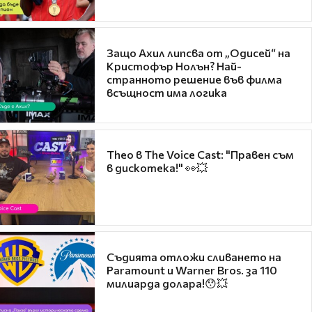
Защо Ахил липсва от „Одисей“ на
Кристофър Нолън? Най-
странното решение във филма
всъщност има логика
Theo в The Voice Cast: "Правен съм
в дискотека!" 👀💥
Съдията отложи сливането на
Paramount и Warner Bros. за 110
милиарда долара!😯💥