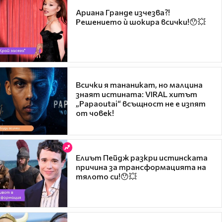
Ариана Гранде изчезва?!
Решението ѝ шокира всички!😯💥
Всички я тананикат, но малцина
знаят истината: VIRAL хитът
„Papaoutai“ всъщност не е изпят
от човек!
Елиът Пейдж разкри истинската
причина за трансформацията на
тялото си!😯💥