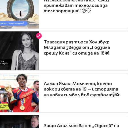
притежават технология за
телепортация!"😯💥
Трагедия разтърси Холивуд:
Младата звезда от „Годзила
срещу Конг“ си отиде на 18🕊️
Ламин Ямал: Момчето, което
покори света на 19 — историята
на новия символ във футбола🤩⚽
Защо Ахил липсва от „Одисей“ на