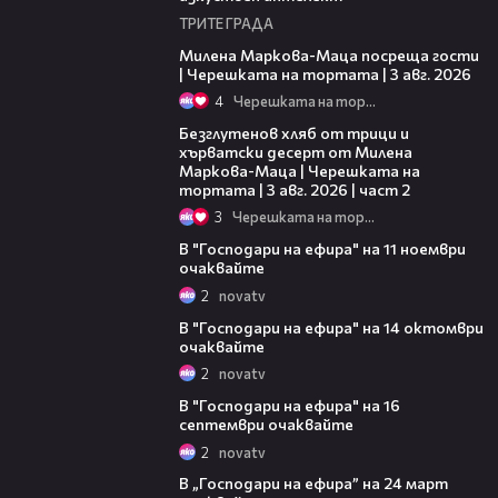
ТРИТЕ ГРАДА
20:17
Милена Маркова-Маца посреща гости
| Черешката на тортата | 3 авг. 2026
4
Черешката на тортата
15:35
Безглутенов хляб от трици и
хърватски десерт от Милена
Маркова-Маца | Черешката на
тортата | 3 авг. 2026 | част 2
3
Черешката на тортата
00:30
В "Господари на ефира" на 11 ноември
очаквайте
2
novatv
00:30
В "Господари на ефира" на 14 октомври
очаквайте
2
novatv
00:29
В "Господари на ефира" на 16
септември очаквайте
2
novatv
00:30
В „Господари на ефира” на 24 март