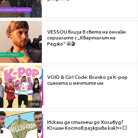
VESSOU влиза в света на онлайн
сериалите с „Кварталът на
Реджо“ 🤩🎬
VOID & Girl Code: Всичко за K-pop
сцената и мечтите им
07:50
Искаш да стигнеш до Холивуд?
Юлиан Костов разкрива как!👀💥