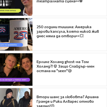
театралната сцена👀⚽
250 години тишина: Америка
зарови капсула, която никой жив
днес няма да отвори👀💥
Ерлинг Холанд ghost-на Том
Холанд?! 💀 Защо Спайдър-мен
остана на "seen"😅
Втори шанс за любовта? Ариана
Гранде и Рики Алварес отново
заедно!😍