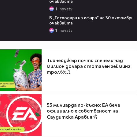
очаквайте
1
novatv
00:29
В „Господари на ефира” на 30 октомври
очаквайте
1
novatv
Тийнейджър почти спечели над
милион долара с тотален гейминг
трол😯💥
55 милиарда по-късно: EA вече
официално е собственост на
Саудитска Арабия💰