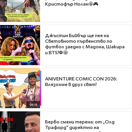
Кристофър Нолан🤩🎮
Джъстин Бийбър ще пее на
Световното първенство по
футбол заедно с Мадона, Шакира
и BTS!⚽🤩
ANIVENTURE COMIC CON 2026:
Влязохме в друг свят!
08:16
Бербо смени терена: от „Олд
Трафорд“ директно на