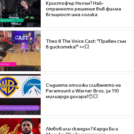
Кристофър Нолън? Най-
странното решение във филма
всъщност има логика
Theo в The Voice Cast: "Правен съм
в дискотека!" 👀💥
Съдията отложи сливането на
Paramount и Warner Bros. за 110
милиарда долара!😯💥
Любов или скандал? Карди Би и