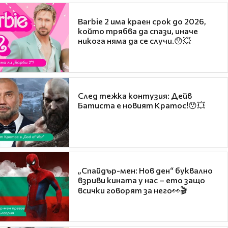
Barbie 2 има краен срок до 2026,
който трябва да спази, иначе
никога няма да се случи.😯💥
След тежка контузия: Дейв
Батиста е новият Кратос!😯💥
„Спайдър-мен: Нов ден“ буквално
взриви кината у нас – ето защо
всички говорят за него👀🎬