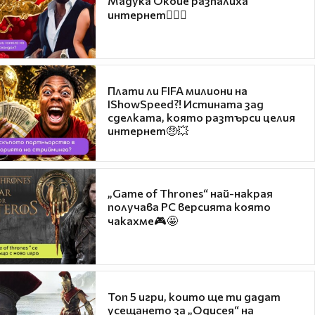
Мадука Окойе разпалиха
интернет❤️‍🔥🔥
Плати ли FIFA милиони на
IShowSpeed?! Истината зад
сделката, която разтърси целия
интернет🤑💥
„Game of Thrones“ най-накрая
получава PC версията която
чакахме🎮🤩
Топ 5 игри, които ще ти дадат
усещането за „Одисея“ на