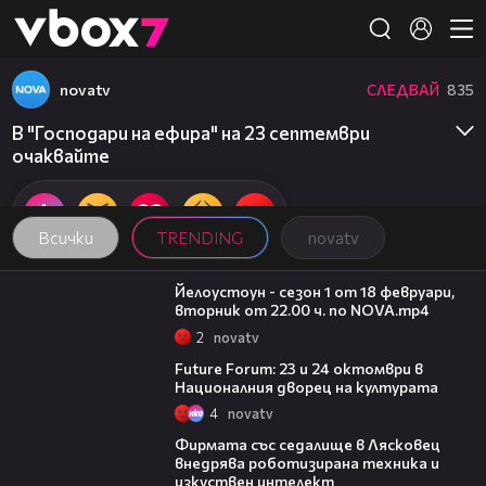
Member of
👾
novatv
СЛЕДВАЙ
835
В "Господари на ефира" на 23 септември
очаквайте
Всички
TRENDING
novatv
00:31
Йелоустоун - сезон 1 от 18 февруари,
вторник от 22.00 ч. по NOVA.mp4
2
novatv
00:20
Future Forum: 23 и 24 октомври в
Националния дворец на културата
4
novatv
00:06
Фирмата със седалище в Лясковец
внедрява роботизирана техника и
изкуствен интелект