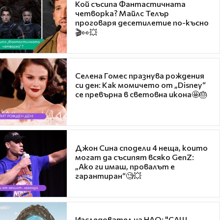
Кой съсипа Фантастичната
четворка? Майлс Телър
проговаря десетилетие по-късно
🎬👀💥
Селена Гомес празнува рождения
си ден: Как момичето от „Disney“
се превърна в световна икона🤩🎂
Джон Сина сподели 4 неща, които
могат да съсипят всяко GenZ:
„Ако ги имаш, провалът е
гарантиран“🧐💥
Изследовател на НЛО: "САЩ