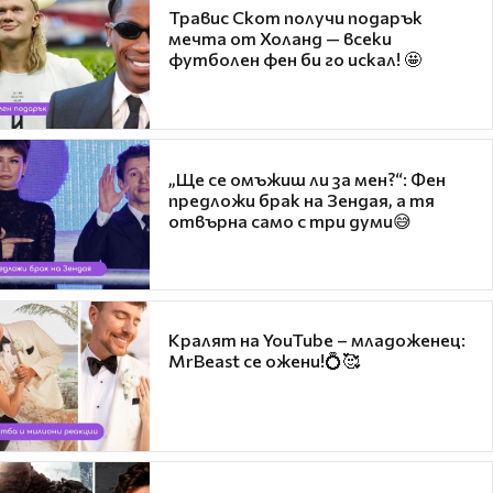
Травис Скот получи подарък
мечта от Холанд — всеки
футболен фен би го искал! 🤩
„Ще се омъжиш ли за мен?“: Фен
предложи брак на Зендая, а тя
отвърна само с три думи😅
Кралят на YouTube – младоженец:
MrBeast се ожени!💍🥰