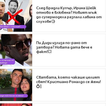
След Брадли Купър, Ирина Шейк
отново е влюбена? Новият мъж
до супермодела разпали лавина от
слухове🧐
Пи Диди излиза по-рано от
затвора? Новата дата вече е
факт!💥
Сватбата, която чакаше целият
свят! Кристиано Роналдо се жени!
💍🍾