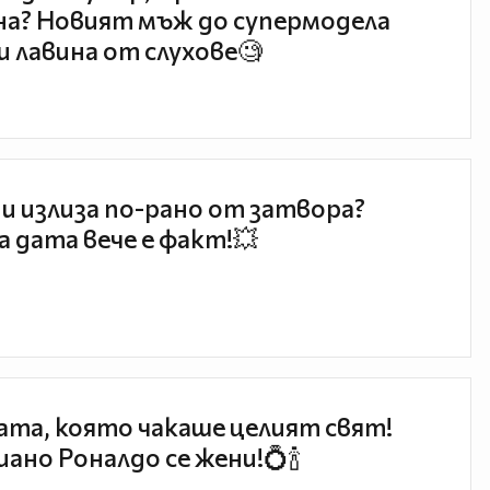
а? Новият мъж до супермодела
и лавина от слухове🧐
и излиза по-рано от затвора?
 дата вече е факт!💥
та, която чакаше целият свят!
ано Роналдо се жени!💍🍾