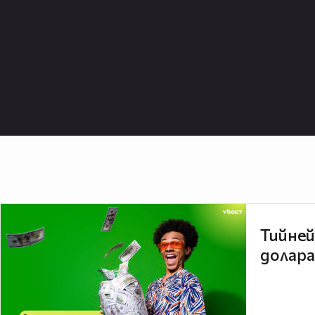
Тийней
долара