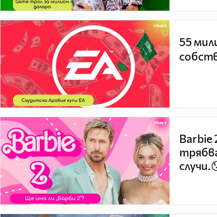
55 мил
собств
Barbie
трябва
случи.