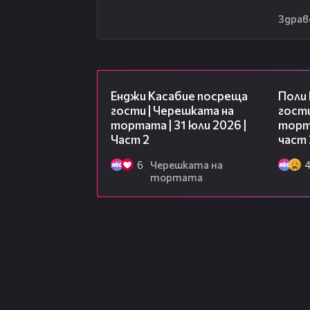
Здрав
16:45
Енджи Касабие посреща
Поли
гости | Черешката на
гости
тортата | 31 юли 2026 |
торта
Част 2
част 
6
Черешката на
тортата