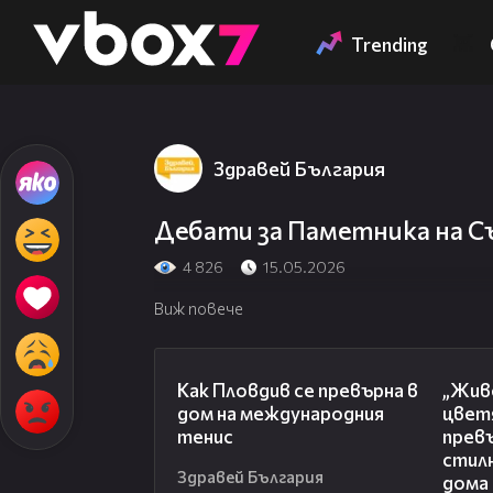
Member of
👾
Trending
Здравей България
Дебати за Паметника на С
4 826
15.05.2026
Виж повече
03:09
Как Пловдив се превърна в
„Живе
дом на международния
цвет
тенис
превъ
стил
Здравей България
дома