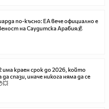
иарда по-късно: EA вече официално е
еност на Саудитска Арабия💰
 2 има краен срок до 2026, който
 да спази, иначе никога няма да се
😯💥