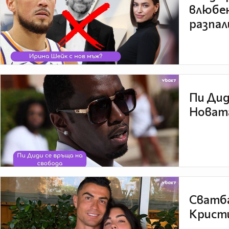
влюбен
разпал
Пи Дид
Новата
Сватба
Кристи