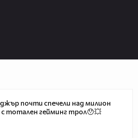
джър почти спечели над милион
 с тотален гейминг трол😯💥