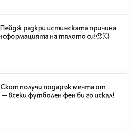
Пейдж разкри истинската причина
нсформацията на тялото си!😯💥
 Скот получи подарък мечта от
 — всеки футболен фен би го искал!