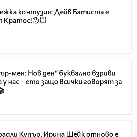
ежка контузия: Дейв Батиста е
 Кратос!😯💥
ър-мен: Нов ден“ буквално взриви
 у нас – ето защо всички говорят за
🎬
радли Купър, Ирина Шейк отново е