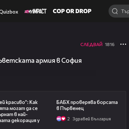
Quizbox
СЛЕДВАЙ
1816
ъветската армия в София
04:11
03:57
й красиво”: Как
БАБХ проверява борсата
ята могат да се
в Първенец
рнат в най-
2
Здравей България
ната декорация у