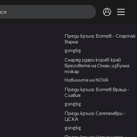
05:30
Преди кръга: Ботев - Спартак
Варна
gongbg
01:04
Снаряд удари кораб край
бреговете на Оман, избухна
пожар
Новините на NOVA
06:28
Преди кръга: Ботев Враца -
Славия
gongbg
06:25
Преди кръга: Септември -
ЦСКА
gongbg
05:23
Преди кръга: Черно море -