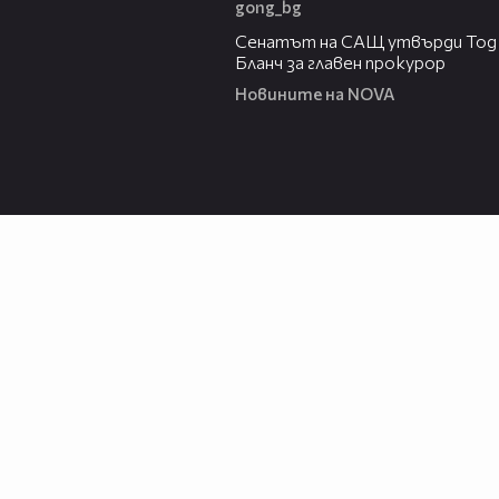
gong_bg
06:32
Сенатът на САЩ утвърди Тод
Бланч за главен прокурор
Новините на NOVA