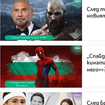
След т
новият
„Спайд
кината
него👀
След Б