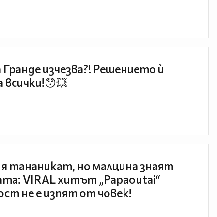
 Гранде изчезва?! Решението ѝ
 всички!😯💥
 я тананикат, но малцина знаят
та: VIRAL хитът „Papaoutai“
ст не е изпят от човек!