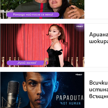
Ариана
шокира
Всички
истина
всъщно