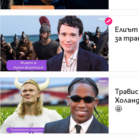
Елиът 
за тра
Травис
Холанд
🤩