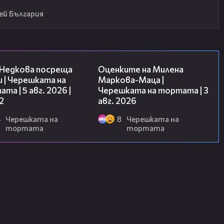
ей България
13:03
14:06
 Недкова посреща
Оценките на Милена
 | Черешката на
Маркова-Маца |
та | 5 авг. 2026 |
Черешката на тортата | 3
2
авг. 2026
4
Черешката на
8
Черешката на
тортата
тортата