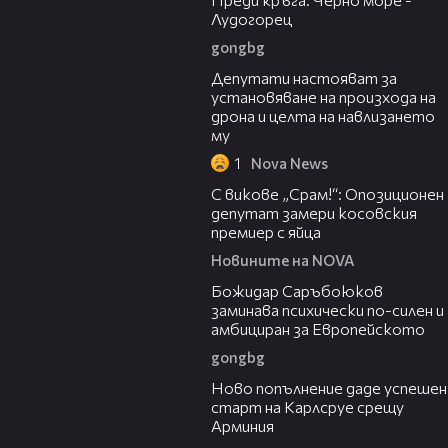
Лудогорец
gongbg
00:59
Депутати настояват за
установяване на произхода на
дрона и целта на навлизането
му
1
Nova News
01:24
С викове „Срам!“: Опозиционен
депутат замери косовския
премиер с яйца
Новините на NOVA
03:43
Божидар Саръбоюков
заминава психически по-силен и
амбициран за Европейското
gongbg
03:11
Ново попълнение даде успешен
старт на Карлсруе срещу
Арминия