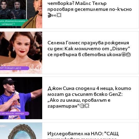
четворка? Майлс Телър
проговаря десетилетие по-късно
🎬👀💥
Селена Гомес празнува рождения
си ден: Как момичето от „Disney“
се превърна в световна икона🤩🎂
Джон Сина сподели 4 неща, които
могат да съсипят всяко GenZ:
„Ако ги имаш, провалът е
гарантиран“🧐💥
Изследовател на НЛО: "САЩ