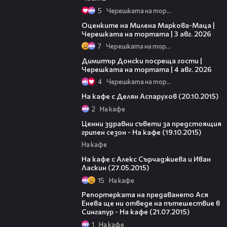
5
Черешката на тортата
14:06
Оценките на Милена Маркова-Маца |
Черешката на тортата | 3 авг. 2026
7
Черешката на тортата
17:43
Димитър Донски посреща гости |
Черешката на тортата | 4 авг. 2026
4
Черешката на тортата
40:00
На кафе с Делян Аспарухов (20.10.2015)
2
На кафе
42:46
Ценни здравни съвети за предстоящия
грипен сезон - На кафе (19.10.2015)
На кафе
49:57
На кафе с Алекс Сърчаджиева и Иван
Ласкин (27.05.2015)
15
На кафе
34:12
Репортерката на предаването Ася
Енева ще ни отведе на пътешествие в
Сингапур - На кафе (21.07.2015)
1
На кафе