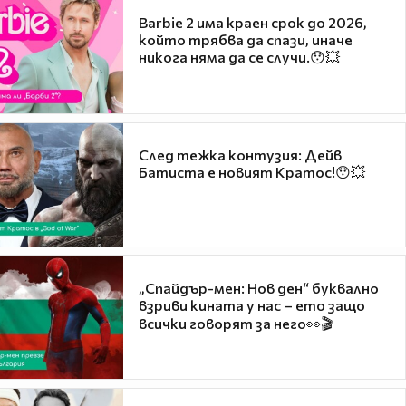
Barbie 2 има краен срок до 2026,
който трябва да спази, иначе
никога няма да се случи.😯💥
След тежка контузия: Дейв
Батиста е новият Кратос!😯💥
„Спайдър-мен: Нов ден“ буквално
взриви кината у нас – ето защо
всички говорят за него👀🎬