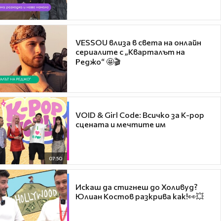
VESSOU влиза в света на онлайн
сериалите с „Кварталът на
Реджо“ 🤩🎬
VOID & Girl Code: Всичко за K-pop
сцената и мечтите им
07:50
Искаш да стигнеш до Холивуд?
Юлиан Костов разкрива как!👀💥