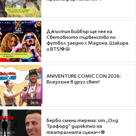
Джъстин Бийбър ще пее на
Световното първенство по
футбол заедно с Мадона, Шакира
и BTS!⚽🤩
ANIVENTURE COMIC CON 2026:
Влязохме в друг свят!
08:16
Бербо смени терена: от „Олд
Трафорд“ директно на
театралната сцена👀⚽