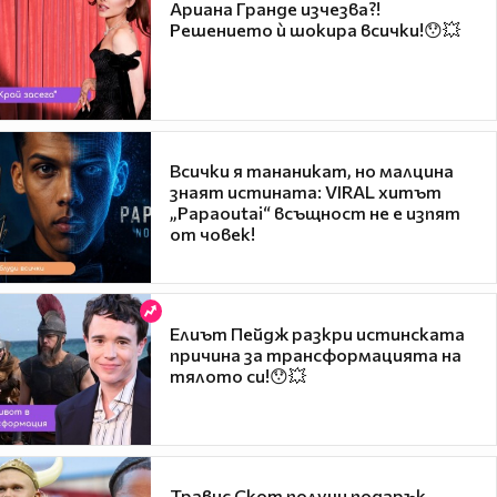
Ариана Гранде изчезва?!
Решението ѝ шокира всички!😯💥
Всички я тананикат, но малцина
знаят истината: VIRAL хитът
„Papaoutai“ всъщност не е изпят
от човек!
Елиът Пейдж разкри истинската
причина за трансформацията на
тялото си!😯💥
Травис Скот получи подарък