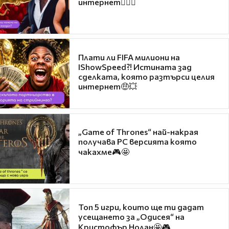
интернет❤️‍🔥🔥
Плати ли FIFA милиони на
IShowSpeed?! Истината зад
сделката, която разтърси целия
интернет🤑💥
„Game of Thrones“ най-накрая
получава PC версията която
чакахме🎮🤩
Топ 5 игри, които ще ти дадат
усещането за „Одисея“ на
Кристофър Нолан🤩🎮