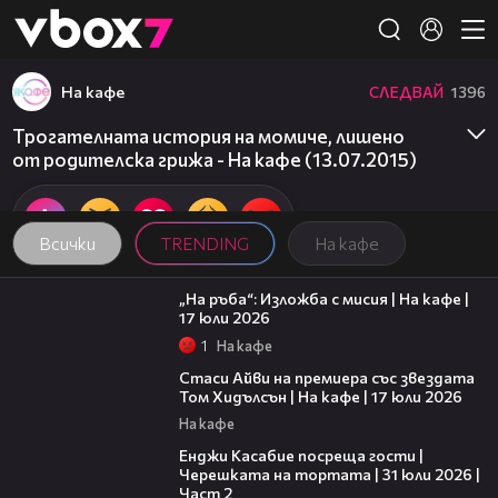
Member of
👾
На кафе
СЛЕДВАЙ
1396
Трогателната история на момиче, лишено
от родителска грижа - На кафе (13.07.2015)
Всички
TRENDING
На кафе
09:09
„На ръба“: Изложба с мисия | На кафе |
17 юли 2026
1
На кафе
02:58
Стаси Айви на премиера със звездата
Том Хидълсън | На кафе | 17 юли 2026
На кафе
16:45
Енджи Касабие посреща гости |
Черешката на тортата | 31 юли 2026 |
Част 2