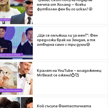
мечта от Холанд — всеки
футболен фен би го искал! 🤩
„Ще се омъжиш ли за мен?“: Фен
предложи брак на Зендая, а тя
отвърна само с три думи😅
Кралят на YouTube – младоженец:
MrBeast се ожени!💍🥰
Кой съсипа Фантастичната