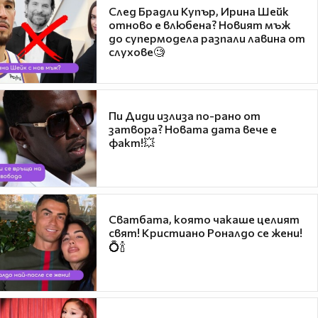
След Брадли Купър, Ирина Шейк
отново е влюбена? Новият мъж
до супермодела разпали лавина от
слухове🧐
Пи Диди излиза по-рано от
затвора? Новата дата вече е
факт!💥
Сватбата, която чакаше целият
свят! Кристиано Роналдо се жени!
💍🍾