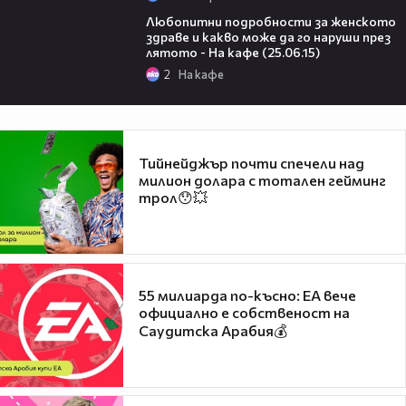
39:26
Любопитни подробности за женското
здраве и какво може да го наруши през
лятото - На кафе (25.06.15)
2
На кафе
Тийнейджър почти спечели над
милион долара с тотален гейминг
трол😯💥
55 милиарда по-късно: EA вече
официално е собственост на
Саудитска Арабия💰