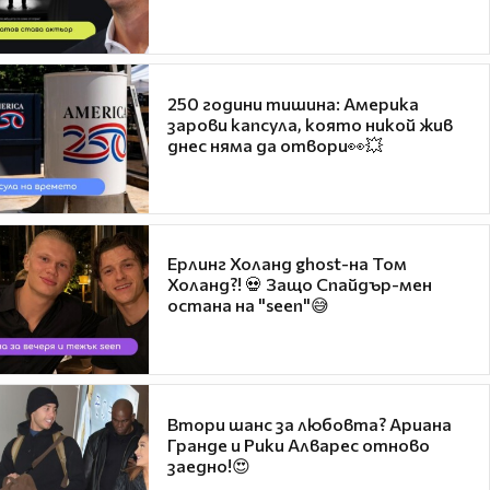
250 години тишина: Америка
зарови капсула, която никой жив
днес няма да отвори👀💥
Ерлинг Холанд ghost-на Том
Холанд?! 💀 Защо Спайдър-мен
остана на "seen"😅
Втори шанс за любовта? Ариана
Гранде и Рики Алварес отново
заедно!😍