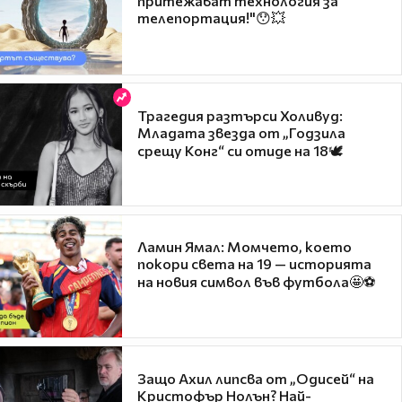
притежават технология за
телепортация!"😯💥
Трагедия разтърси Холивуд:
Младата звезда от „Годзила
срещу Конг“ си отиде на 18🕊️
Ламин Ямал: Момчето, което
покори света на 19 — историята
на новия символ във футбола🤩⚽
Защо Ахил липсва от „Одисей“ на
Кристофър Нолън? Най-