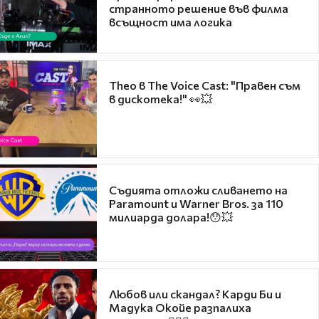
странното решение във филма
всъщност има логика
Theo в The Voice Cast: "Правен съм
в дискотека!" 👀💥
Съдията отложи сливането на
Paramount и Warner Bros. за 110
милиарда долара!😯💥
Любов или скандал? Карди Би и
Мадука Окойе разпалиха