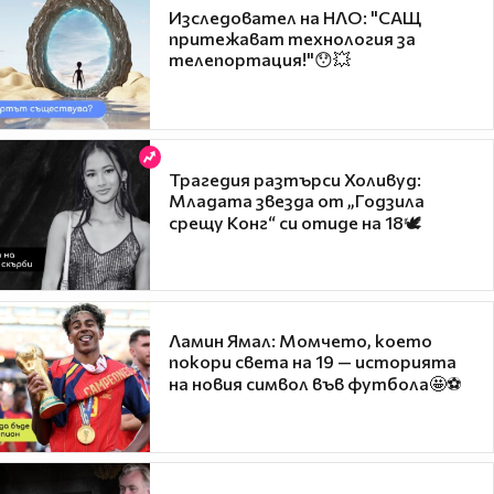
Изследовател на НЛО: "САЩ
притежават технология за
телепортация!"😯💥
Трагедия разтърси Холивуд:
Младата звезда от „Годзила
срещу Конг“ си отиде на 18🕊️
Ламин Ямал: Момчето, което
покори света на 19 — историята
на новия символ във футбола🤩⚽