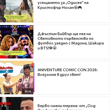
усещането за „Одисея“ на
Кристофър Нолан🤩🎮
Джъстин Бийбър ще пее на
Световното първенство по
футбол заедно с Мадона, Шакира
и BTS!⚽🤩
ANIVENTURE COMIC CON 2026:
Влязохме в друг свят!
08:16
Бербо смени терена: от „Олд