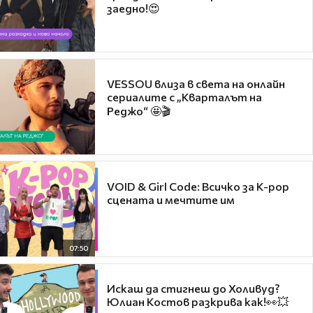
заедно!😍
VESSOU влиза в света на онлайн
сериалите с „Кварталът на
Реджо“ 🤩🎬
VOID & Girl Code: Всичко за K-pop
сцената и мечтите им
07:50
Искаш да стигнеш до Холивуд?
Юлиан Костов разкрива как!👀💥