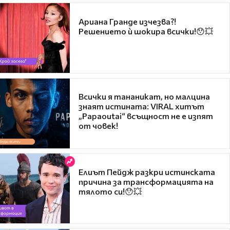
Ариана Гранде изчезва?!
Решението ѝ шокира всички!😯💥
Всички я тананикат, но малцина
знаят истината: VIRAL хитът
„Papaoutai“ всъщност не е изпят
от човек!
Елиът Пейдж разкри истинската
причина за трансформацията на
тялото си!😯💥