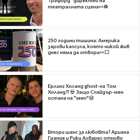
Трафорд“ директно на
театралната сцена👀⚽
250 години тишина: Америка
зарови капсула, която никой жив
днес няма да отвори👀💥
Ерлинг Холанд ghost-на Том
Холанд?! 💀 Защо Спайдър-мен
остана на "seen"😅
Втори шанс за любовта? Ариана
Гранде и Рики Алварес отново