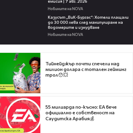
емисия | 7 авг. 2026
Новините на NOVA
02:21
Казусът „ВиК-Бургас“: Хотели плащали
до 30 000 лева след манипулиране на
водомерите и изнудване
Новините на NOVA
Тийнейджър почти спечели над
милион долара с тотален гейминг
трол😯💥
55 милиарда по-късно: EA вече
официално е собственост на
Саудитска Арабия💰