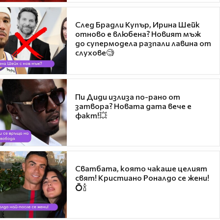
След Брадли Купър, Ирина Шейк
отново е влюбена? Новият мъж
до супермодела разпали лавина от
слухове🧐
Пи Диди излиза по-рано от
затвора? Новата дата вече е
факт!💥
Сватбата, която чакаше целият
свят! Кристиано Роналдо се жени!
💍🍾