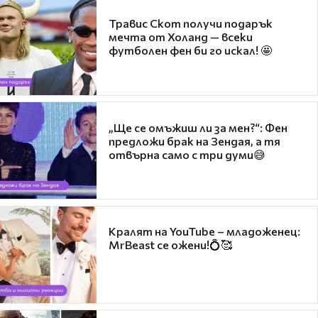
Травис Скот получи подарък
мечта от Холанд — всеки
футболен фен би го искал! 🤩
„Ще се омъжиш ли за мен?“: Фен
предложи брак на Зендая, а тя
отвърна само с три думи😅
Кралят на YouTube – младоженец:
MrBeast се ожени!💍🥰