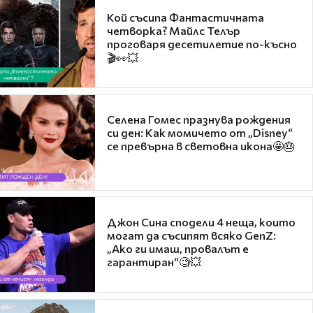
Кой съсипа Фантастичната
четворка? Майлс Телър
проговаря десетилетие по-късно
🎬👀💥
Селена Гомес празнува рождения
си ден: Как момичето от „Disney“
се превърна в световна икона🤩🎂
Джон Сина сподели 4 неща, които
могат да съсипят всяко GenZ:
„Ако ги имаш, провалът е
гарантиран“🧐💥