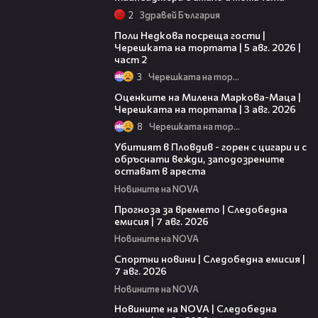
2
Здравей България
13:03
Поли Недкова посреща гости |
Черешката на тортата | 5 авг. 2026 |
част 2
3
Черешката на тортата
14:06
Оценките на Милена Маркова-Маца |
Черешката на тортата | 3 авг. 2026
8
Черешката на тортата
01:27
Убитият в Пловдив - горен с цигари и с
обръснати вежди, заподозрените
остават в ареста
Новините на NOVA
02:23
Прогноза за времето | Следобедна
емисия | 7 авг. 2026
Новините на NOVA
05:35
Спортни новини | Следобедна емисия |
7 авг. 2026
Новините на NOVA
14:49
Новините на NOVA | Следобедна