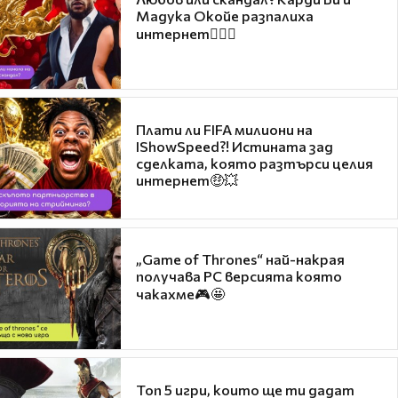
Мадука Окойе разпалиха
интернет❤️‍🔥🔥
Плати ли FIFA милиони на
IShowSpeed?! Истината зад
сделката, която разтърси целия
интернет🤑💥
„Game of Thrones“ най-накрая
получава PC версията която
чакахме🎮🤩
Топ 5 игри, които ще ти дадат