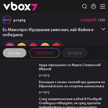
Member of
👾
gongbg
СЛЕДВАЙ
1395
Ел Маестро: Изиграхме умен мач, най-важна е
победата
Всички
TRENDING
gongbg
00:19
Арда официално си върна Станислав
Иванов
gongbg
00:47
България с пълен състав при дамите на
Европейското по спортна гимнастика
gongbg
09:32
След смъртоносния побой в Пловдив:
Очевидци твърдят, че сред групата
тийнейджъри е имало и момичета