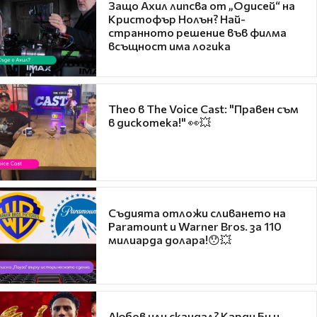
Защо Ахил липсва от „Одисей“ на
Кристофър Нолън? Най-
странното решение във филма
всъщност има логика
Theo в The Voice Cast: "Правен съм
в дискотека!" 👀💥
Съдията отложи сливането на
Paramount и Warner Bros. за 110
милиарда долара!😯💥
Любов или скандал? Карди Би и