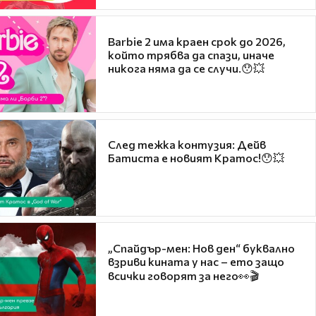
Barbie 2 има краен срок до 2026,
който трябва да спази, иначе
никога няма да се случи.😯💥
След тежка контузия: Дейв
Батиста е новият Кратос!😯💥
„Спайдър-мен: Нов ден“ буквално
взриви кината у нас – ето защо
всички говорят за него👀🎬