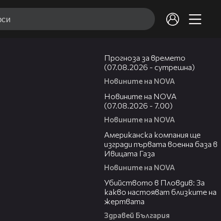
01:46
Прогноза за времето
(07.08.2026 - сутрешна)
Новините на NOVA
03:58
Новините на NOVA
(07.08.2026 - 7.00)
Новините на NOVA
00:53
Американска компания ще
изгради първата военна база в
Ивицата Газа
Новините на NOVA
11:38
Убийството в Пловдив: За
какво настояват близките на
жертвата
Здравей България
00:47