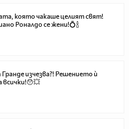
та, която чакаше целият свят!
ано Роналдо се жени!💍🍾
 Гранде изчезва?! Решението ѝ
 всички!😯💥