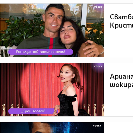
Сватба
Кристи
Ариана
шокира