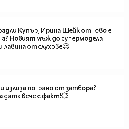
радли Купър, Ирина Шейк отново е
а? Новият мъж до супермодела
и лавина от слухове🧐
и излиза по-рано от затвора?
 дата вече е факт!💥