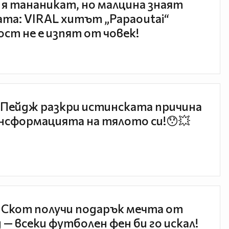
 я тананикат, но малцина знаят
та: VIRAL хитът „Papaoutai“
ст не е изпят от човек!
Пейдж разкри истинската причина
нсформацията на тялото си!😯💥
 Скот получи подарък мечта от
 — всеки футболен фен би го искал!