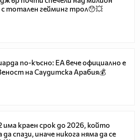
джър почти спечели над милион
 с тотален гейминг трол😯💥
иарда по-късно: EA вече официално е
еност на Саудитска Арабия💰
 2 има краен срок до 2026, който
 да спази, иначе никога няма да се