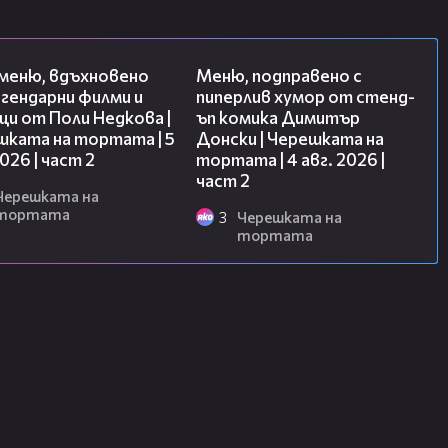
15:31
17:08
 меню, вдъхновено
Меню, подправено с
гендарни филми и
пиперлив хумор от стенд-
и от Поли Недкова |
ъп комика Димитър
шката на тортата | 5
Донски | Черешката на
2026 | част 2
тортата | 4 авг. 2026 |
част 2
Черешката на
тортата
3
Черешката на
тортата