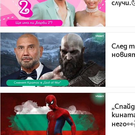
случи.
След т
новият
„Спайд
кината
него👀