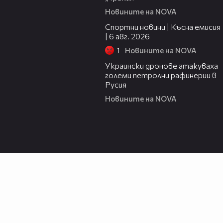
Новините на NOVA
04:51
Спортни новини | Късна емисия
| 6 авг. 2026
1
Новините на NOVA
00:41
Украински дронове атакуваха
големи петролни рафинерии в
Русия
Новините на NOVA