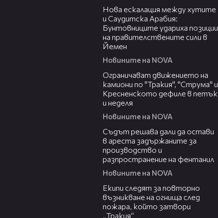
Нова ескалация между хутите
и Саудитска Арабия:
Бунтовниците удариха позиции
на правителствените сили в
Йемен
Новините на NOVA
00:51
Ограничават движението на
камиони по "Тракия", "Струма" и
Кресненското дефиле в петък
и неделя
Новините на NOVA
00:35
Съдът решава дали да остави
в ареста задържаните за
производство и
разпространение на фентанил
Новините на NOVA
00:34
Екипи следят за повторно
възникване на огнища след
пожара, който затвори
„Тракия“