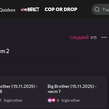
Quizbox
СЛЕДВАЙ
815
ст 2
11:37
17:27
rother (15.11.2025) -
Big Brother (15.11.2025) -
 8
част 7
1
bigbrother
6
bigbrother