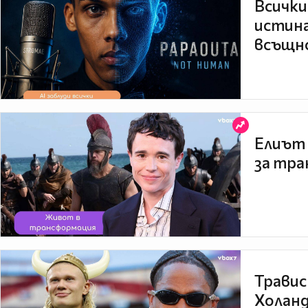
Всички
истина
всъщно
Елиът 
за тра
Травис
Холанд