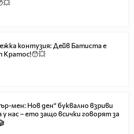
😯💥
ежка контузия: Дейв Батиста е
 Кратос!😯💥
ър-мен: Нов ден“ буквално взриви
 у нас – ето защо всички говорят за
🎬