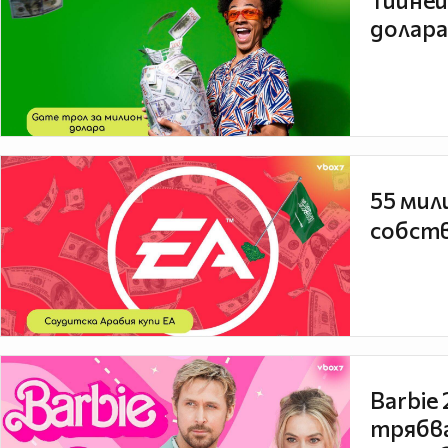
Тийней
долара
55 мил
собств
Barbie
трябва