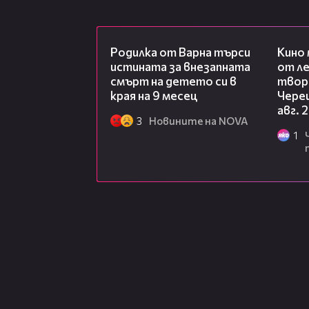
03:09
Родилка от Варна търси
Кино
истината за внезапната
от ле
смърт на детето си в
творц
края на 9 месец
Чере
авг. 
3
Новините на NOVA
1