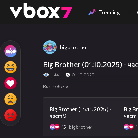
Member of
👾
Trending
bigbrother
Big Brother (01.10.2025) - ча
1 441
01.10.2025
Виж повече
06:05
Big Brother (15.11.2025) -
Big B
част 9
част
15
bigbrother
1