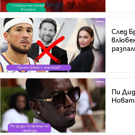
След Б
влюбен
разпал
Пи Дид
Новата