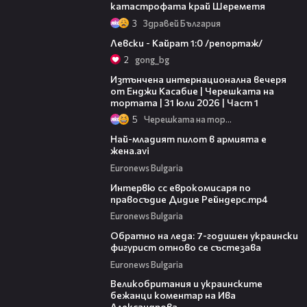
катастрофата край Шереметя
3
Здравей България
05:57
Левски - Кайрат 1:0 /репортаж/
2
gong_bg
18:07
Изтънчена интернационална вечеря
от Енджи Касабие | Черешката на
тортата | 31 юли 2026 | Част 1
5
Черешката на тортата
02:01
Най-младият пилот в армията е
жена.avi
Euronews Bulgaria
12:47
Интервю сс еврокомисаря по
правосъдие Дидие Рейндерс.mp4
Euronews Bulgaria
01:00
Обратно на леда: 7-годишен украински
фигурист отново се състезава
Euronews Bulgaria
05:30
Великобритания и украинските
бежанци коментар на Ива
Александрова