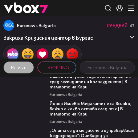
Member of
👾
Euronews Bulgaria
СЛЕДВАЙ
47
Закриха Кризисния център в Бургас
Всички
TRENDING
Euronews Bulgaria
11:23
Симеон Кичуков: Тадей Погачар вече е
сред легендите на колоезденето | В
темпото на Кари
Euronews Bulgaria
14:33
Йоана Илиева: Медалите не са всичко,
важно е какво остава след тях | В
темпото на Кари
Euronews Bulgaria
06:38
„Опита се да ме засече и изпреварваше
безразсъдно“: Очевидец за