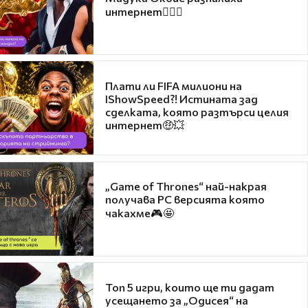
интернет❤️‍🔥🔥
Плати ли FIFA милиони на
IShowSpeed?! Истината зад
сделката, която разтърси целия
интернет🤑💥
„Game of Thrones“ най-накрая
получава PC версията която
чакахме🎮🤩
Топ 5 игри, които ще ти дадат
усещането за „Одисея“ на