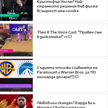
Кристофър Нолън? Най-
странното решение във филма
всъщност има логика
Theo в The Voice Cast: "Правен съм
в дискотека!" 👀💥
Съдията отложи сливането на
Paramount и Warner Bros. за 110
милиарда долара!😯💥
Любов или скандал? Карди Би и
Мадука Окойе разпалиха