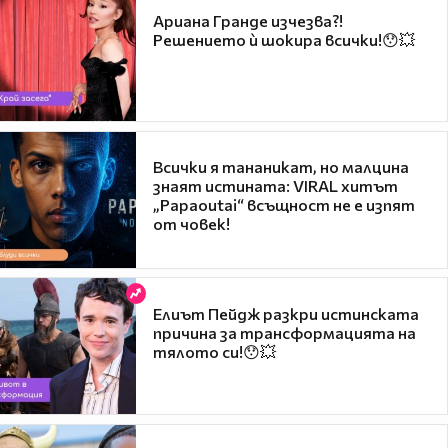
Ариана Гранде изчезва?!
Решението ѝ шокира всички!😯💥
Всички я тананикат, но малцина
знаят истината: VIRAL хитът
„Papaoutai“ всъщност не е изпят
от човек!
Елиът Пейдж разкри истинската
причина за трансформацията на
тялото си!😯💥