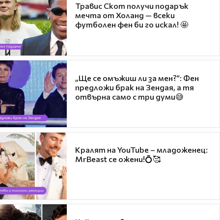
Травис Скот получи подарък
мечта от Холанд — всеки
футболен фен би го искал! 🤩
„Ще се омъжиш ли за мен?“: Фен
предложи брак на Зендая, а тя
отвърна само с три думи😅
Кралят на YouTube – младоженец:
MrBeast се ожени!💍🥰