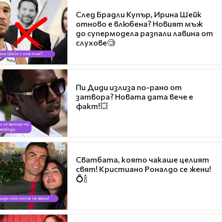
След Брадли Купър, Ирина Шейк
отново е влюбена? Новият мъж
до супермодела разпали лавина от
слухове🧐
Пи Диди излиза по-рано от
затвора? Новата дата вече е
факт!💥
Сватбата, която чакаше целият
свят! Кристиано Роналдо се жени!
💍🍾