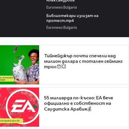
Euronews Bulgaria
00:37
Библиотекари излизат на
протест.mp4
Euronews Bulgaria
Тийнейджър почти спечели над
милион долара с тотален гейминг
трол😯💥
55 милиарда по-късно: EA вече
официално е собственост на
Саудитска Арабия💰