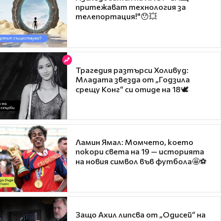
притежават технология за
телепортация!"😯💥
Трагедия разтърси Холивуд:
Младата звезда от „Годзила
срещу Конг“ си отиде на 18🕊️
Ламин Ямал: Момчето, което
покори света на 19 — историята
на новия символ във футбола🤩⚽
Защо Ахил липсва от „Одисей“ на