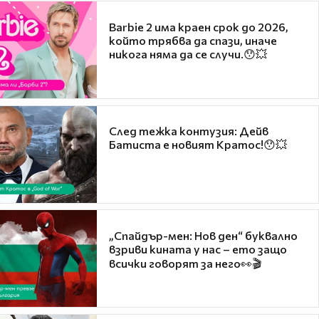
Barbie 2 има краен срок до 2026,
който трябва да спази, иначе
никога няма да се случи.😯💥
След тежка контузия: Дейв
Батиста е новият Кратос!😯💥
„Спайдър-мен: Нов ден“ буквално
взриви кината у нас – ето защо
всички говорят за него👀🎬