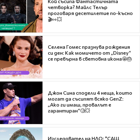
Кой съсипа Фантастичната
четворка? Майлс Телър
проговаря десетилетие по-късно
🎬👀💥
Селена Гомес празнува рождения
си ден: Как момичето от „Disney“
се превърна в световна икона🤩🎂
Джон Сина сподели 4 неща, които
могат да съсипят всяко GenZ:
„Ако ги имаш, провалът е
гарантиран“🧐💥
Изследовател на НЛО: "САЩ