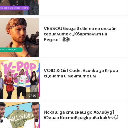
VESSOU влиза в света на онлайн
сериалите с „Кварталът на
Реджо“ 🤩🎬
VOID & Girl Code: Всичко за K-pop
сцената и мечтите им
07:50
Искаш да стигнеш до Холивуд?
Юлиан Костов разкрива как!👀💥