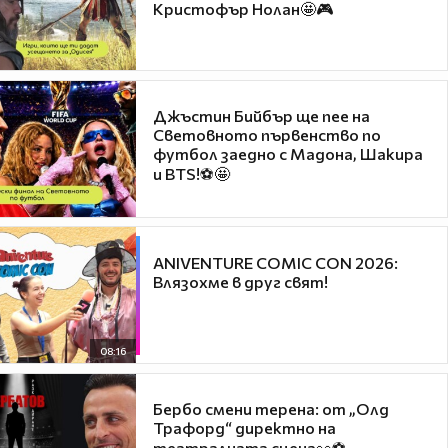
Кристофър Нолан🤩🎮
Джъстин Бийбър ще пее на
Световното първенство по
футбол заедно с Мадона, Шакира
и BTS!⚽🤩
ANIVENTURE COMIC CON 2026:
Влязохме в друг свят!
08:16
Бербо смени терена: от „Олд
Трафорд“ директно на
театралната сцена👀⚽