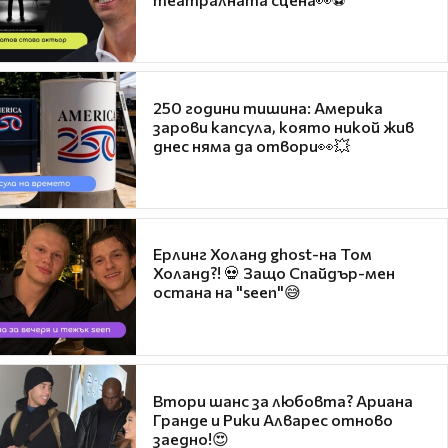
250 години тишина: Америка
зарови капсула, която никой жив
днес няма да отвори👀💥
Ерлинг Холанд ghost-на Том
Холанд?! 💀 Защо Спайдър-мен
остана на "seen"😅
Втори шанс за любовта? Ариана
Гранде и Рики Алварес отново
заедно!😍