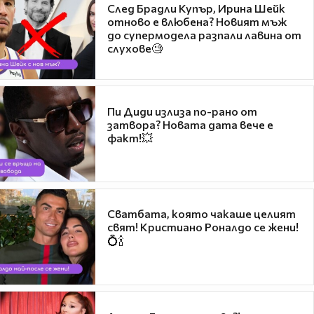
След Брадли Купър, Ирина Шейк
отново е влюбена? Новият мъж
до супермодела разпали лавина от
слухове🧐
Пи Диди излиза по-рано от
затвора? Новата дата вече е
факт!💥
Сватбата, която чакаше целият
свят! Кристиано Роналдо се жени!
💍🍾