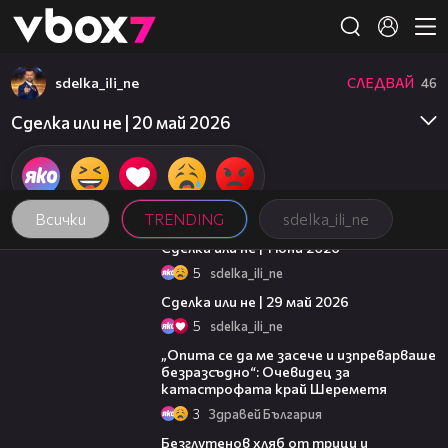
Member of
👾
sdelka_ili_ne
СЛЕДВАЙ
46
Сделка или не | 20 май 2026
Всички
TRENDING
sdelka_ili_ne
49:23
Сделка или не | 1 юни 2026
5
sdelka_ili_ne
49:13
Сделка или не | 29 май 2026
5
sdelka_ili_ne
06:38
„Опита се да ме засече и изпреварваше
безразсъдно“: Очевидец за
катастрофата край Шереметя
3
Здравей България
15:35
Безглутенов хляб от трици и