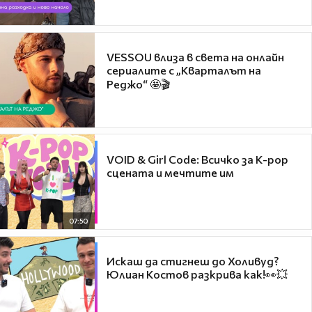
VESSOU влиза в света на онлайн
сериалите с „Кварталът на
Реджо“ 🤩🎬
VOID & Girl Code: Всичко за K-pop
сцената и мечтите им
07:50
Искаш да стигнеш до Холивуд?
Юлиан Костов разкрива как!👀💥