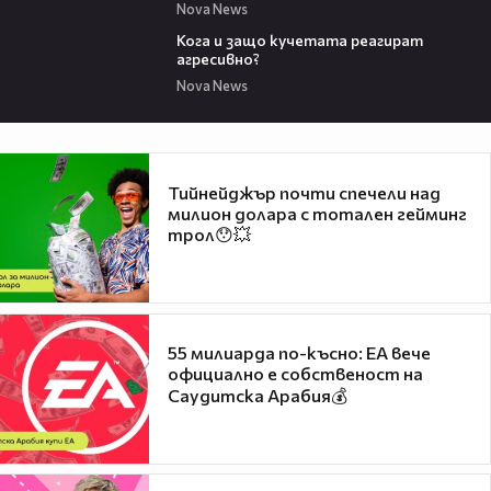
Nova News
13:53
Кога и защо кучетата реагират
агресивно?
Nova News
Тийнейджър почти спечели над
милион долара с тотален гейминг
трол😯💥
55 милиарда по-късно: EA вече
официално е собственост на
Саудитска Арабия💰