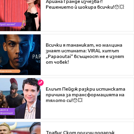
Ариана Гранде изчезва?!
Решението ѝ шокира всички!😯💥
Всички я тананикат, но малцина
знаят истината: VIRAL хитът
„Papaoutai“ всъщност не е изпят
от човек!
Елиът Пейдж разкри истинската
причина за трансформацията на
тялото си!😯💥
Травис Скот получи подарък