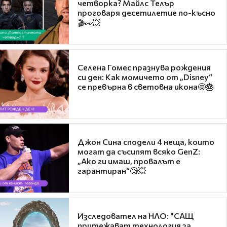
четворка? Майлс Телър
проговаря десетилетие по-късно
🎬👀💥
Селена Гомес празнува рождения
си ден: Как момичето от „Disney“
се превърна в световна икона🤩🎂
Джон Сина сподели 4 неща, които
могат да съсипят всяко GenZ:
„Ако ги имаш, провалът е
гарантиран“🧐💥
Изследовател на НЛО: "САЩ
притежават технология за