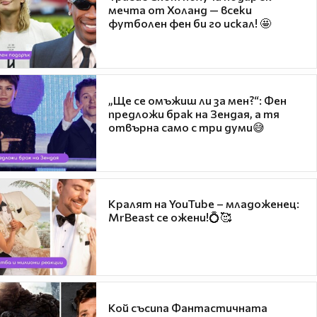
мечта от Холанд — всеки
футболен фен би го искал! 🤩
„Ще се омъжиш ли за мен?“: Фен
предложи брак на Зендая, а тя
отвърна само с три думи😅
Кралят на YouTube – младоженец:
MrBeast се ожени!💍🥰
Кой съсипа Фантастичната