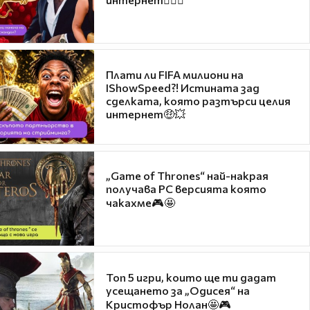
Плати ли FIFA милиони на
IShowSpeed?! Истината зад
сделката, която разтърси целия
интернет🤑💥
„Game of Thrones“ най-накрая
получава PC версията която
чакахме🎮🤩
Топ 5 игри, които ще ти дадат
усещането за „Одисея“ на
Кристофър Нолан🤩🎮