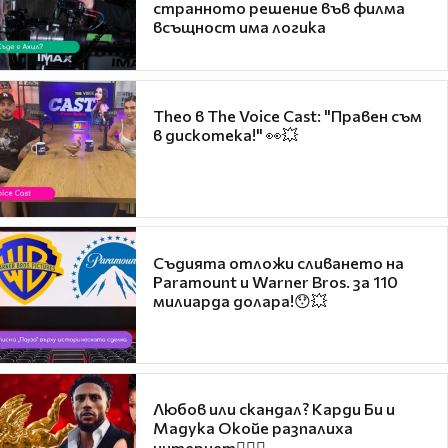
странното решение във филма
всъщност има логика
Theo в The Voice Cast: "Правен съм
в дискотека!" 👀💥
Съдията отложи сливането на
Paramount и Warner Bros. за 110
милиарда долара!😯💥
Любов или скандал? Карди Би и
Мадука Окойе разпалиха
интернет❤️‍🔥🔥