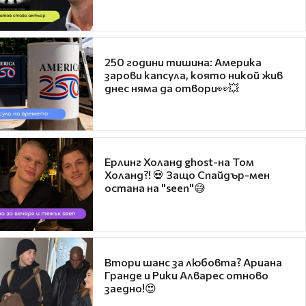
250 години тишина: Америка
зарови капсула, която никой жив
днес няма да отвори👀💥
Ерлинг Холанд ghost-на Том
Холанд?! 💀 Защо Спайдър-мен
остана на "seen"😅
Втори шанс за любовта? Ариана
Гранде и Рики Алварес отново
заедно!😍