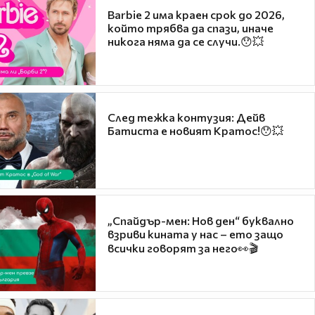
Barbie 2 има краен срок до 2026,
който трябва да спази, иначе
никога няма да се случи.😯💥
След тежка контузия: Дейв
Батиста е новият Кратос!😯💥
„Спайдър-мен: Нов ден“ буквално
взриви кината у нас – ето защо
всички говорят за него👀🎬