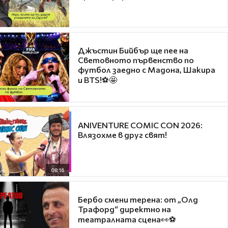
Джъстин Бийбър ще пее на
Световното първенство по
футбол заедно с Мадона, Шакира
и BTS!⚽🤩
ANIVENTURE COMIC CON 2026:
Влязохме в друг свят!
08:16
Бербо смени терена: от „Олд
Трафорд“ директно на
театралната сцена👀⚽