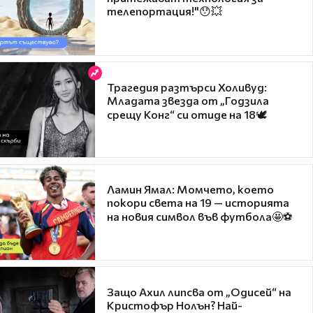
телепортация!"😯💥
Трагедия разтърси Холивуд:
Младата звезда от „Годзила
срещу Конг“ си отиде на 18🕊️
Ламин Ямал: Момчето, което
покори света на 19 — историята
на новия символ във футбола🤩⚽
Защо Ахил липсва от „Одисей“ на
Кристофър Нолън? Най-