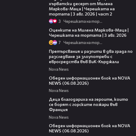
хърватски десерт от Милена
Маркова-Маца | Черешката на
тортата | 3 авг. 2026 | част 2
3
Черешката на тортата
14:06
Оценките на Милена Маркова-Маца |
Черешката на тортата | 3 авг. 2026
7
Черешката на тортата
00:27
Претърсвания и разпити в два града по
разследване за злоупотреби с
евросредства във ВиК-Кърджали
Nova News
27:22
Обеден информационен блок на NOVA
NEWS (06.08.2026)
Nova News
01:50
Деца благодариха на героите, които
се борят с горските пожари във
Франция
Nova News
01:14:28
Обеден информационен блок на NOVA
NEWS (06.08.2026)