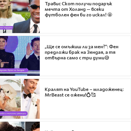
Травис Скот получи подарък
мечта от Холанд — всеки
футболен фен би го искал! 🤩
„Ще се омъжиш ли за мен?“: Фен
предложи брак на Зендая, а тя
отвърна само с три думи😅
Кралят на YouTube – младоженец:
MrBeast се ожени!💍🥰