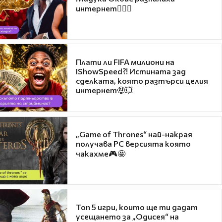
интернет❤️‍🔥🔥
Плати ли FIFA милиони на
IShowSpeed?! Истината зад
сделката, която разтърси целия
интернет🤑💥
„Game of Thrones“ най-накрая
получава PC версията която
чакахме🎮🤩
Топ 5 игри, които ще ти дадат
усещането за „Одисея“ на