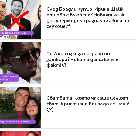
След Брадли Купър, Ирина Шейк
отново е влюбена? Новият мъж
до супермодела разпали лавина от
слухове🧐
Пи Диди излиза по-рано от
затвора? Новата дата вече е
факт!💥
Сватбата, която чакаше целият
свят! Кристиано Роналдо се жени!
💍🍾