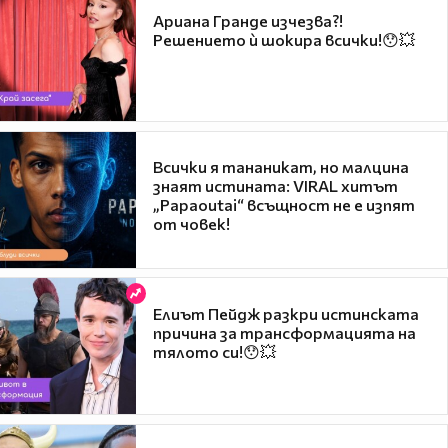
Ариана Гранде изчезва?!
Решението ѝ шокира всички!😯💥
Всички я тананикат, но малцина
знаят истината: VIRAL хитът
„Papaoutai“ всъщност не е изпят
от човек!
Елиът Пейдж разкри истинската
причина за трансформацията на
тялото си!😯💥