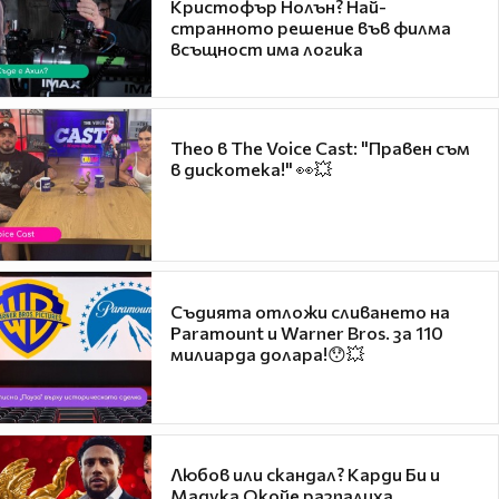
Кристофър Нолън? Най-
странното решение във филма
всъщност има логика
Theo в The Voice Cast: "Правен съм
в дискотека!" 👀💥
Съдията отложи сливането на
Paramount и Warner Bros. за 110
милиарда долара!😯💥
Любов или скандал? Карди Би и
Мадука Окойе разпалиха