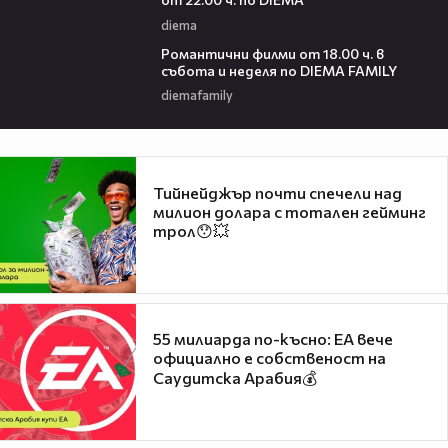
diema
00:36
Романтични филми от 18.00 ч. в
събота и неделя по DIEMA FAMILY
diemafamily
Тийнейджър почти спечели над
милион долара с тотален гейминг
трол😯💥
55 милиарда по-късно: EA вече
официално е собственост на
Саудитска Арабия💰