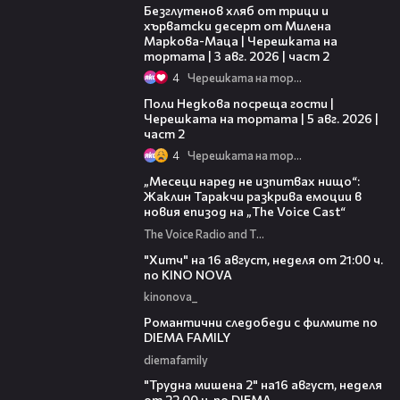
Безглутенов хляб от трици и
хърватски десерт от Милена
Маркова-Маца | Черешката на
тортата | 3 авг. 2026 | част 2
4
Черешката на тортата
13:03
Поли Недкова посреща гости |
Черешката на тортата | 5 авг. 2026 |
част 2
4
Черешката на тортата
01:13:23
„Месеци наред не изпитвах нищо“:
Жаклин Таракчи разкрива емоции в
новия епизод на „The Voice Cast“
The Voice Radio and TV Bulgaria
00:30
"Хитч" на 16 август, неделя от 21:00 ч.
по KINO NOVA
kinonova_
00:31
Романтични следобеди с филмите по
DIEMA FAMILY
diemafamily
00:31
"Трудна мишена 2" на16 август, неделя
от 22.00 ч. по DIEMA