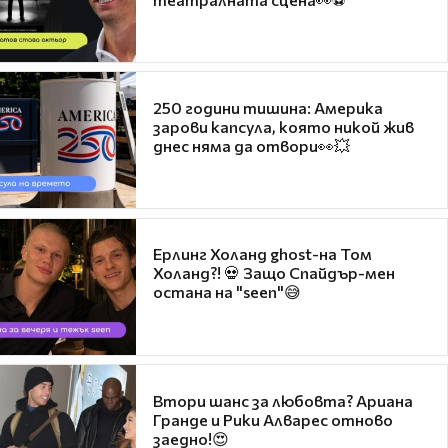
250 години тишина: Америка
зарови капсула, която никой жив
днес няма да отвори👀💥
Ерлинг Холанд ghost-на Том
Холанд?! 💀 Защо Спайдър-мен
остана на "seen"😅
Втори шанс за любовта? Ариана
Гранде и Рики Алварес отново
заедно!😍