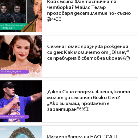
Кой съсипа Фантастичната
четворка? Майлс Телър
проговаря десетилетие по-късно
🎬👀💥
Селена Гомес празнува рождения
си ден: Как момичето от „Disney“
се превърна в световна икона🤩🎂
Джон Сина сподели 4 неща, които
могат да съсипят всяко GenZ:
„Ако ги имаш, провалът е
гарантиран“🧐💥
Изследовател на НЛО: "САЩ