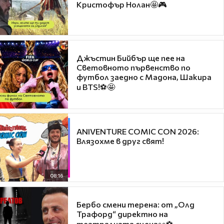
Кристофър Нолан🤩🎮
Джъстин Бийбър ще пее на
Световното първенство по
футбол заедно с Мадона, Шакира
и BTS!⚽🤩
ANIVENTURE COMIC CON 2026:
Влязохме в друг свят!
08:16
Бербо смени терена: от „Олд
Трафорд“ директно на
театралната сцена👀⚽