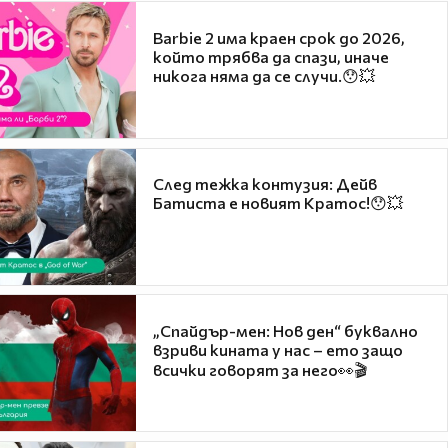
Barbie 2 има краен срок до 2026,
който трябва да спази, иначе
никога няма да се случи.😯💥
След тежка контузия: Дейв
Батиста е новият Кратос!😯💥
„Спайдър-мен: Нов ден“ буквално
взриви кината у нас – ето защо
всички говорят за него👀🎬