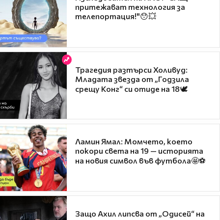
притежават технология за
телепортация!"😯💥
Трагедия разтърси Холивуд:
Младата звезда от „Годзила
срещу Конг“ си отиде на 18🕊️
Ламин Ямал: Момчето, което
покори света на 19 — историята
на новия символ във футбола🤩⚽
Защо Ахил липсва от „Одисей“ на