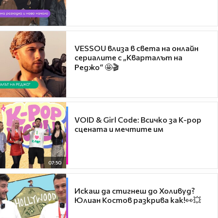
VESSOU влиза в света на онлайн
сериалите с „Кварталът на
Реджо“ 🤩🎬
VOID & Girl Code: Всичко за K-pop
сцената и мечтите им
07:50
Искаш да стигнеш до Холивуд?
Юлиан Костов разкрива как!👀💥