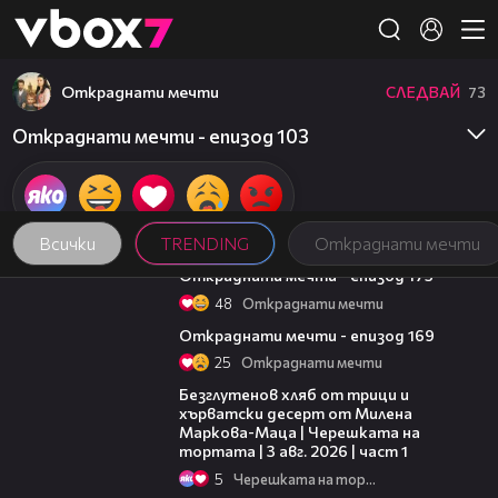
Member of
👾
Откраднати мечти
СЛЕДВАЙ
73
Откраднати мечти - епизод 103
Всички
TRENDING
Откраднати мечти
43:39
Откраднати мечти - епизод 175
48
Откраднати мечти
42:56
Откраднати мечти - епизод 169
25
Откраднати мечти
16:02
Безглутенов хляб от трици и
хърватски десерт от Милена
Маркова-Маца | Черешката на
тортата | 3 авг. 2026 | част 1
5
Черешката на тортата
15:35