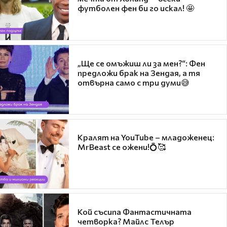
футболен фен би го искал! 🤩
„Ще се омъжиш ли за мен?“: Фен
предложи брак на Зендая, а тя
отвърна само с три думи😅
Кралят на YouTube – младоженец:
MrBeast се ожени!💍🥰
Кой съсипа Фантастичната
четворка? Майлс Телър