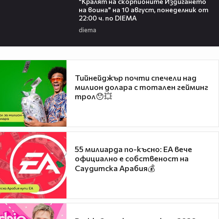
"Кралят на скорпионите Издигането
на воина" на 10 август, понеделник от
22:00 ч. по DIEMA
diema
Тийнейджър почти спечели над
милион долара с тотален гейминг
трол😯💥
55 милиарда по-късно: EA вече
официално е собственост на
Саудитска Арабия💰