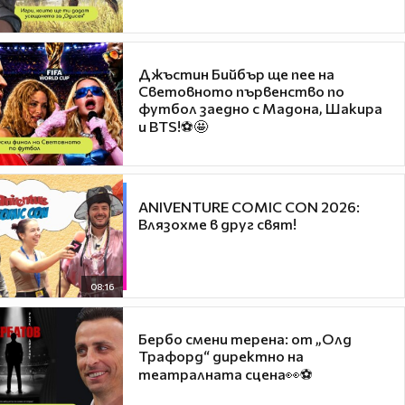
Джъстин Бийбър ще пее на
Световното първенство по
футбол заедно с Мадона, Шакира
и BTS!⚽🤩
ANIVENTURE COMIC CON 2026:
Влязохме в друг свят!
08:16
Бербо смени терена: от „Олд
Трафорд“ директно на
театралната сцена👀⚽