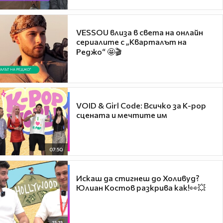
VESSOU влиза в света на онлайн
сериалите с „Кварталът на
Реджо“ 🤩🎬
VOID & Girl Code: Всичко за K-pop
сцената и мечтите им
07:50
Искаш да стигнеш до Холивуд?
Юлиан Костов разкрива как!👀💥
15:15