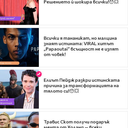
Решението ѝ шокира всички!😯💥
Всички я тананикат, но малцина
знаят истината: VIRAL хитът
„Papaoutai“ всъщност не е изпят
от човек!
Елиът Пейдж разкри истинската
причина за трансформацията на
тялото си!😯💥
Травис Скот получи подарък
мечта от Холанд — всеки