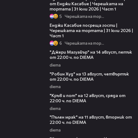
от Енджи Касабие | Черешката на
тортата | 31 юли 2026 | Част 1
5
Черешката на тортата
10:44
Енджи Касабие посреща гости |
Черешката на тортата | 31 юли 2026 |
Част 1
6
Черешката на тортата
00:30
"Джери Магуайър" на 14 август, петък
от 22:00 ч. по DIEMA
diema
00:34
"Робин Худ" на 13 август, четвъртък
от 22:00 ч. по DIEMA
diema
00:29
"Кръв и пот" на 12 август, сряда от
22:00 ч. по DIEMA
diema
00:31
"Пълен мрак" на 11 август, вторник от
22:00 ч. по DIEMA
diema
00:30