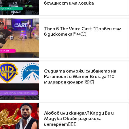
всъщност има логика
Theo в The Voice Cast: "Правен съм
в дискотека!" 👀💥
Съдията отложи сливането на
Paramount и Warner Bros. за 110
милиарда долара!😯💥
Любов или скандал? Карди Би и
Мадука Окойе разпалиха
интернет❤️‍🔥🔥