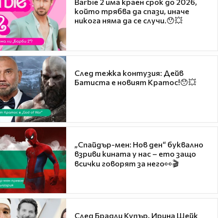
Barbie 2 има краен срок до 2026,
който трябва да спази, иначе
никога няма да се случи.😯💥
След тежка контузия: Дейв
Батиста е новият Кратос!😯💥
„Спайдър-мен: Нов ден“ буквално
взриви кината у нас – ето защо
всички говорят за него👀🎬
След Брадли Купър, Ирина Шейк