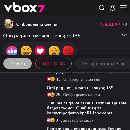
Member of
👾
Откраднати мечти
СЛЕДВАЙ
73
Откраднати мечти - епизод 136
Всички
TRENDING
Откраднати мечти
43:39
Откраднати мечти - епизод 175
48
Откраднати мечти
42:56
Откраднати мечти - епизод 169
25
Откраднати мечти
06:38
„Опита се да ме засече и изпреварваше
безразсъдно“: Очевидец за
катастрофата край Шереметя
3
Здравей България
18:07
Изтънчена интернационална вечеря