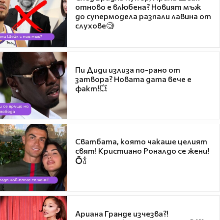
отново е влюбена? Новият мъж
до супермодела разпали лавина от
слухове🧐
Пи Диди излиза по-рано от
затвора? Новата дата вече е
факт!💥
Сватбата, която чакаше целият
свят! Кристиано Роналдо се жени!
💍🍾
Ариана Гранде изчезва?!