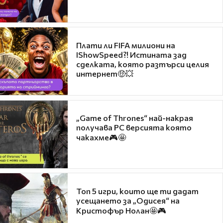
Плати ли FIFA милиони на
IShowSpeed?! Истината зад
сделката, която разтърси целия
интернет🤑💥
„Game of Thrones“ най-накрая
получава PC версията която
чакахме🎮🤩
Топ 5 игри, които ще ти дадат
усещането за „Одисея“ на
Кристофър Нолан🤩🎮