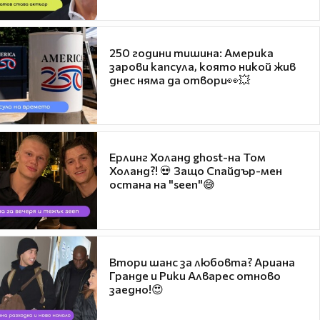
250 години тишина: Америка
зарови капсула, която никой жив
днес няма да отвори👀💥
Ерлинг Холанд ghost-на Том
Холанд?! 💀 Защо Спайдър-мен
остана на "seen"😅
Втори шанс за любовта? Ариана
Гранде и Рики Алварес отново
заедно!😍