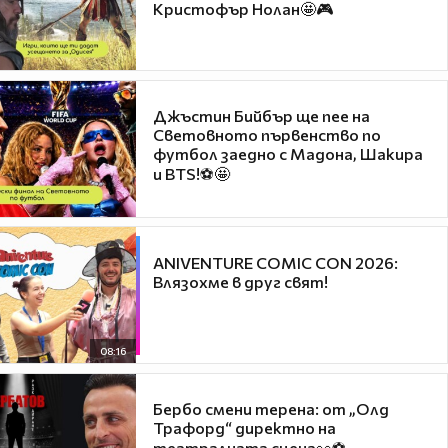
Кристофър Нолан🤩🎮
Джъстин Бийбър ще пее на
Световното първенство по
футбол заедно с Мадона, Шакира
и BTS!⚽🤩
ANIVENTURE COMIC CON 2026:
Влязохме в друг свят!
08:16
Бербо смени терена: от „Олд
Трафорд“ директно на
театралната сцена👀⚽