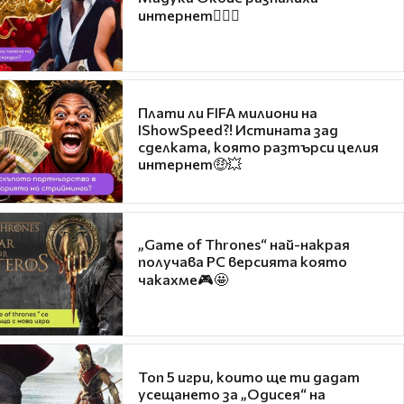
интернет❤️‍🔥🔥
Плати ли FIFA милиони на
IShowSpeed?! Истината зад
сделката, която разтърси целия
интернет🤑💥
„Game of Thrones“ най-накрая
получава PC версията която
чакахме🎮🤩
Топ 5 игри, които ще ти дадат
усещането за „Одисея“ на