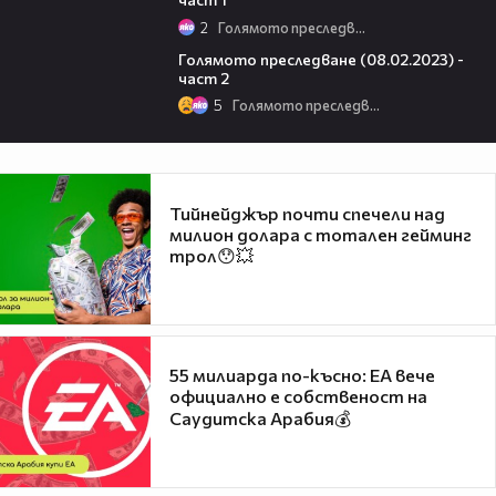
2
Голямото преследване
23:33
Голямото преследване (08.02.2023) -
част 2
5
Голямото преследване
Тийнейджър почти спечели над
милион долара с тотален гейминг
трол😯💥
55 милиарда по-късно: EA вече
официално е собственост на
Саудитска Арабия💰