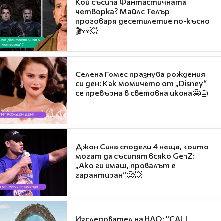
Кой съсипа Фантастичната
четворка? Майлс Телър
проговаря десетилетие по-късно
🎬👀💥
Селена Гомес празнува рождения
си ден: Как момичето от „Disney“
се превърна в световна икона🤩🎂
Джон Сина сподели 4 неща, които
могат да съсипят всяко GenZ:
„Ако ги имаш, провалът е
гарантиран“🧐💥
Изследовател на НЛО: "САЩ