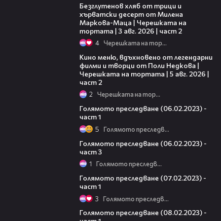
Безглутенов хляб от трици и
хърватски десерт от Милена
Маркова-Маца | Черешката на
тортата | 3 авг. 2026 | част 2
4
Черешката на тортата
15:31
Кино меню, вдъхновено от легендарни
филми и творци от Поли Недкова |
Черешката на тортата | 5 авг. 2026 |
част 2
2
Черешката на тортата
11:20
Голямото преследване (06.02.2023) -
част 1
5
Голямото преследване
12:09
Голямото преследване (06.02.2023) -
част 3
1
Голямото преследване
10:26
Голямото преследване (07.02.2023) -
част 1
3
Голямото преследване
11:43
Голямото преследване (08.02.2023) -
част 1