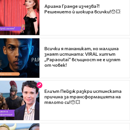
Ариана Гранде изчезва?!
Решението ѝ шокира всички!😯💥
Всички я тананикат, но малцина
знаят истината: VIRAL хитът
„Papaoutai“ всъщност не е изпят
от човек!
Елиът Пейдж разкри истинската
причина за трансформацията на
тялото си!😯💥