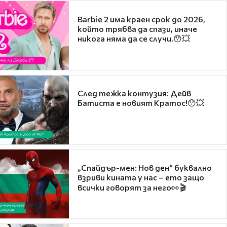
Barbie 2 има краен срок до 2026,
който трябва да спази, иначе
никога няма да се случи.😯💥
След тежка контузия: Дейв
Батиста е новият Кратос!😯💥
„Спайдър-мен: Нов ден“ буквално
взриви кината у нас – ето защо
всички говорят за него👀🎬