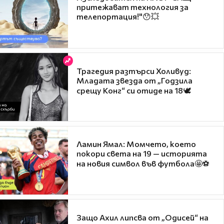
притежават технология за
телепортация!"😯💥
Трагедия разтърси Холивуд:
Младата звезда от „Годзила
срещу Конг“ си отиде на 18🕊️
Ламин Ямал: Момчето, което
покори света на 19 — историята
на новия символ във футбола🤩⚽
Защо Ахил липсва от „Одисей“ на