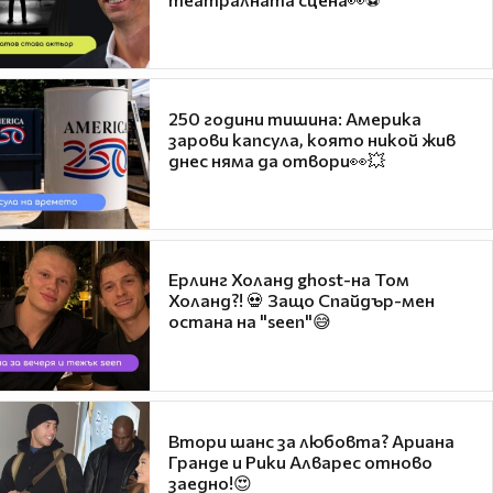
250 години тишина: Америка
зарови капсула, която никой жив
днес няма да отвори👀💥
Ерлинг Холанд ghost-на Том
Холанд?! 💀 Защо Спайдър-мен
остана на "seen"😅
Втори шанс за любовта? Ариана
Гранде и Рики Алварес отново
заедно!😍