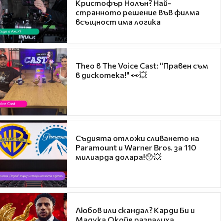
Кристофър Нолън? Най-
странното решение във филма
всъщност има логика
Theo в The Voice Cast: "Правен съм
в дискотека!" 👀💥
Съдията отложи сливането на
Paramount и Warner Bros. за 110
милиарда долара!😯💥
Любов или скандал? Карди Би и
Мадука Окойе разпалиха