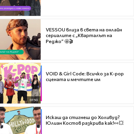
VESSOU влиза в света на онлайн
сериалите с „Кварталът на
Реджо“ 🤩🎬
VOID & Girl Code: Всичко за K-pop
сцената и мечтите им
07:50
Искаш да стигнеш до Холивуд?
Юлиан Костов разкрива как!👀💥