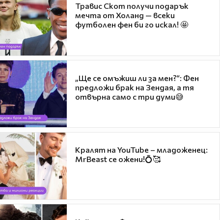
Травис Скот получи подарък
мечта от Холанд — всеки
футболен фен би го искал! 🤩
„Ще се омъжиш ли за мен?“: Фен
предложи брак на Зендая, а тя
отвърна само с три думи😅
Кралят на YouTube – младоженец:
MrBeast се ожени!💍🥰