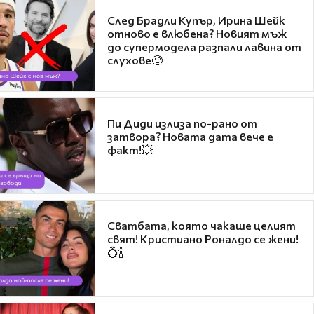
След Брадли Купър, Ирина Шейк
отново е влюбена? Новият мъж
до супермодела разпали лавина от
слухове🧐
Пи Диди излиза по-рано от
затвора? Новата дата вече е
факт!💥
Сватбата, която чакаше целият
свят! Кристиано Роналдо се жени!
💍🍾