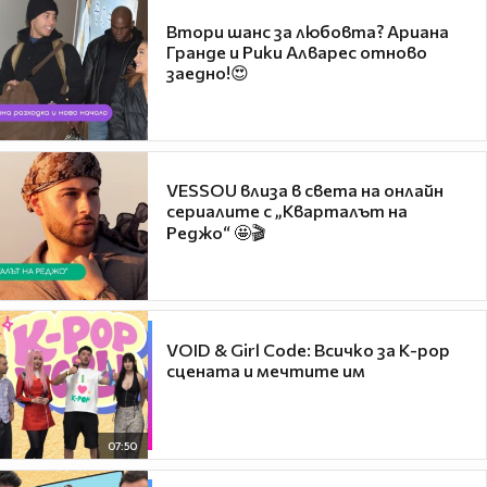
Втори шанс за любовта? Ариана
Гранде и Рики Алварес отново
заедно!😍
VESSOU влиза в света на онлайн
сериалите с „Кварталът на
Реджо“ 🤩🎬
VOID & Girl Code: Всичко за K-pop
сцената и мечтите им
07:50