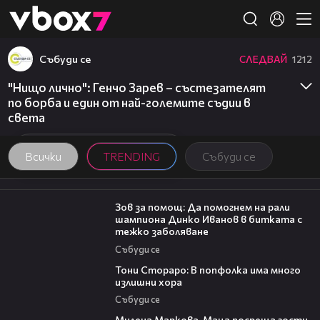
Member of
👾
Събуди се
СЛЕДВАЙ
1212
"Нищо лично": Генчо Зарев – състезателят
по борба и един от най-големите съдии в
света
Всички
TRENDING
Събуди се
03:29
Зов за помощ: Да помогнем на рали
шампиона Динко Иванов в битката с
тежко заболяване
Събуди се
27:22
Тони Стораро: В попфолка има много
излишни хора
Събуди се
20:17
Милена Маркова-Маца посреща гости