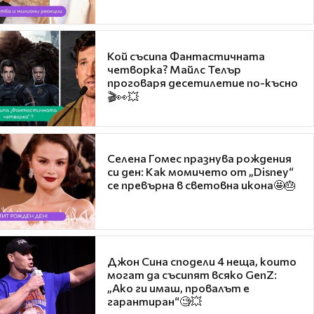
Кой съсипа Фантастичната
четворка? Майлс Телър
проговаря десетилетие по-късно
🎬👀💥
Селена Гомес празнува рождения
си ден: Как момичето от „Disney“
се превърна в световна икона🤩🎂
Джон Сина сподели 4 неща, които
могат да съсипят всяко GenZ:
„Ако ги имаш, провалът е
гарантиран“🧐💥