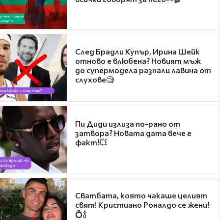
След Брадли Купър, Ирина Шейк
отново е влюбена? Новият мъж
до супермодела разпали лавина от
слухове🧐
Пи Диди излиза по-рано от
затвора? Новата дата вече е
факт!💥
Сватбата, която чакаше целият
свят! Кристиано Роналдо се жени!
💍🍾