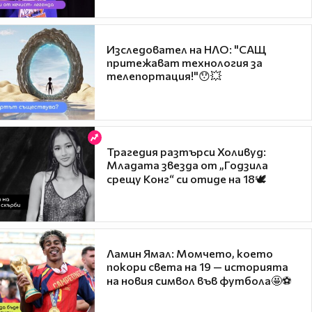
Изследовател на НЛО: "САЩ
притежават технология за
телепортация!"😯💥
Трагедия разтърси Холивуд:
Младата звезда от „Годзила
срещу Конг“ си отиде на 18🕊️
Ламин Ямал: Момчето, което
покори света на 19 — историята
на новия символ във футбола🤩⚽