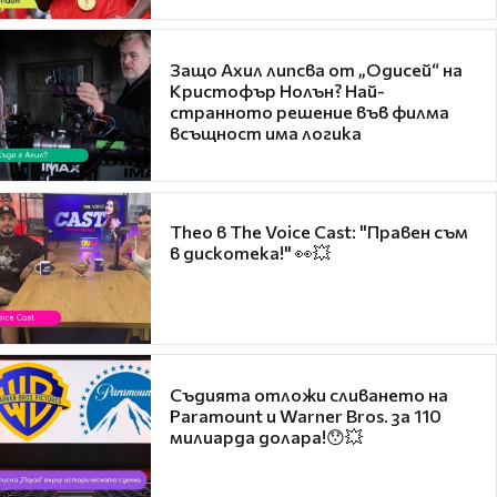
Защо Ахил липсва от „Одисей“ на
Кристофър Нолън? Най-
странното решение във филма
всъщност има логика
Theo в The Voice Cast: "Правен съм
в дискотека!" 👀💥
Съдията отложи сливането на
Paramount и Warner Bros. за 110
милиарда долара!😯💥