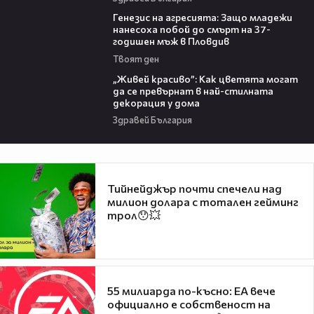
13:28
Генезис на агресията: Защо младежи
нанесоха побой до смърт на 37-
годишен мъж в Пловдив
Твоят ден
04:11
„Живей красиво”: Как цветята могат
да се превърнат в най-стилната
декорация у дома
Здравей България
Тийнейджър почти спечели над
милион долара с тотален гейминг
трол😯💥
55 милиарда по-късно: EA вече
официално е собственост на