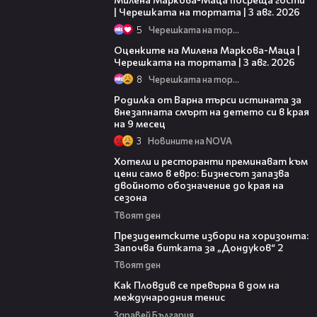
| Черешката на тортата | 3 авг. 2026
5
Черешката на тортата
14:06
Оценките на Милена Маркова-Маца |
Черешката на тортата | 3 авг. 2026
8
Черешката на тортата
03:09
Родилка от Варна търси истината за
внезапната смърт на детето си в края
на 9 месец
3
Новините на NOVA
05:54
Хотели и ресторанти преминават към
цени само в евро: Бизнесът запазва
двойното обозначение до края на
сезона
Твоят ден
15:44
Президентските избори на хоризонта:
Започва битката за „Дондуков“ 2
Твоят ден
03:09
Как Пловдив се превърна в дом на
международния тенис
Здравей България