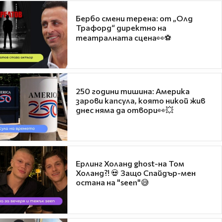
Бербо смени терена: от „Олд
Трафорд“ директно на
театралната сцена👀⚽
250 години тишина: Америка
зарови капсула, която никой жив
днес няма да отвори👀💥
Ерлинг Холанд ghost-на Том
Холанд?! 💀 Защо Спайдър-мен
остана на "seen"😅