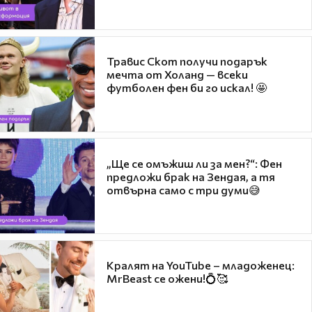
Травис Скот получи подарък
мечта от Холанд — всеки
футболен фен би го искал! 🤩
„Ще се омъжиш ли за мен?“: Фен
предложи брак на Зендая, а тя
отвърна само с три думи😅
Кралят на YouTube – младоженец:
MrBeast се ожени!💍🥰