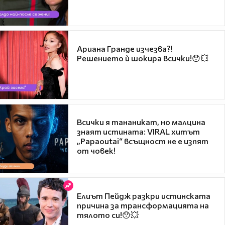
Ариана Гранде изчезва?!
Решението ѝ шокира всички!😯💥
Всички я тананикат, но малцина
знаят истината: VIRAL хитът
„Papaoutai“ всъщност не е изпят
от човек!
Елиът Пейдж разкри истинската
причина за трансформацията на
тялото си!😯💥