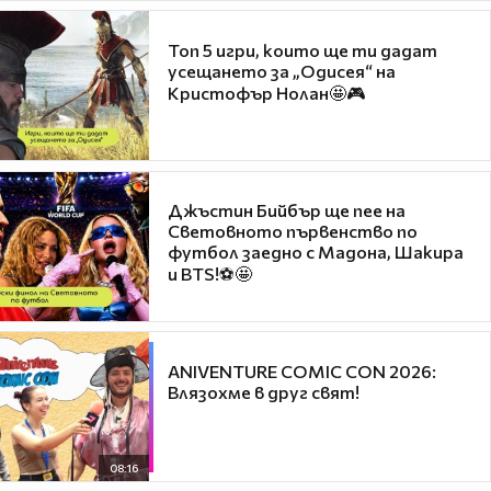
Топ 5 игри, които ще ти дадат
усещането за „Одисея“ на
Кристофър Нолан🤩🎮
Джъстин Бийбър ще пее на
Световното първенство по
футбол заедно с Мадона, Шакира
и BTS!⚽🤩
ANIVENTURE COMIC CON 2026:
Влязохме в друг свят!
08:16