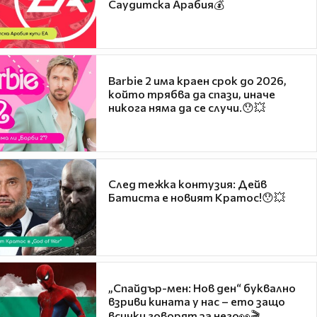
Саудитска Арабия💰
Barbie 2 има краен срок до 2026,
който трябва да спази, иначе
никога няма да се случи.😯💥
След тежка контузия: Дейв
Батиста е новият Кратос!😯💥
„Спайдър-мен: Нов ден“ буквално
взриви кината у нас – ето защо
всички говорят за него👀🎬