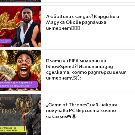
Любов или скандал? Карди Би и
Мадука Окойе разпалиха
интернет❤️‍🔥🔥
Плати ли FIFA милиони на
IShowSpeed?! Истината зад
сделката, която разтърси целия
интернет🤑💥
„Game of Thrones“ най-накрая
получава PC версията която
чакахме🎮🤩