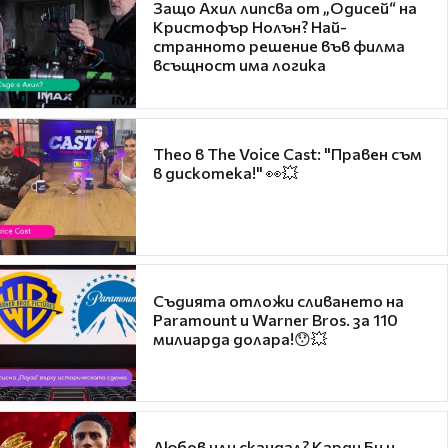
Защо Ахил липсва от „Одисей“ на
Кристофър Нолън? Най-
странното решение във филма
всъщност има логика
Theo в The Voice Cast: "Правен съм
в дискотека!" 👀💥
Съдията отложи сливането на
Paramount и Warner Bros. за 110
милиарда долара!😯💥
Любов или скандал? Карди Би и