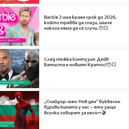
Barbie 2 има краен срок до 2026,
който трябва да спази, иначе
никога няма да се случи.😯💥
След тежка контузия: Дейв
Батиста е новият Кратос!😯💥
„Спайдър-мен: Нов ден“ буквално
взриви кината у нас – ето защо
всички говорят за него👀🎬