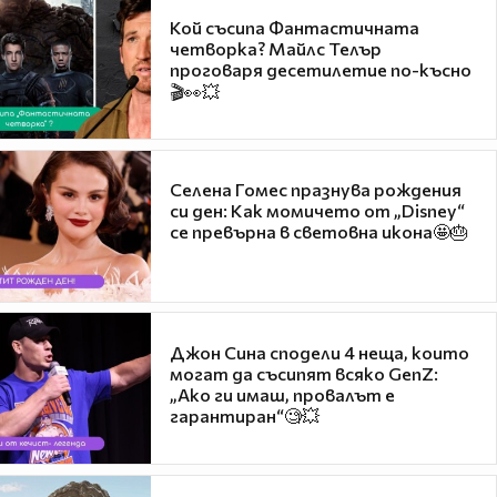
Кой съсипа Фантастичната
четворка? Майлс Телър
проговаря десетилетие по-късно
🎬👀💥
Селена Гомес празнува рождения
си ден: Как момичето от „Disney“
се превърна в световна икона🤩🎂
Джон Сина сподели 4 неща, които
могат да съсипят всяко GenZ:
„Ако ги имаш, провалът е
гарантиран“🧐💥