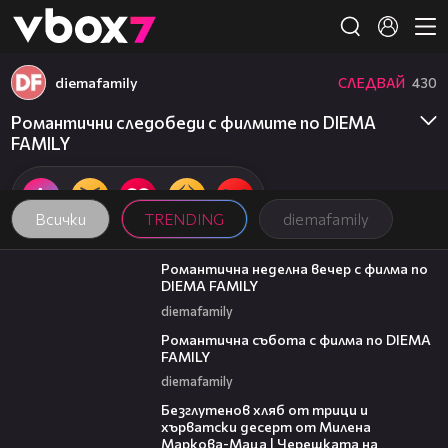
Member of
👾
diemafamily
СЛЕДВАЙ
430
Романтични следобеди с филмите по DIEMA
FAMILY
Всички
TRENDING
diemafamily
00:20
Романтична неделна вечер с филма по
DIEMA FAMILY
diemafamily
00:21
Романтична събота с филма по DIEMA
FAMILY
diemafamily
15:35
Безглутенов хляб от трици и
хърватски десерт от Милена
Маркова-Маца | Черешката на