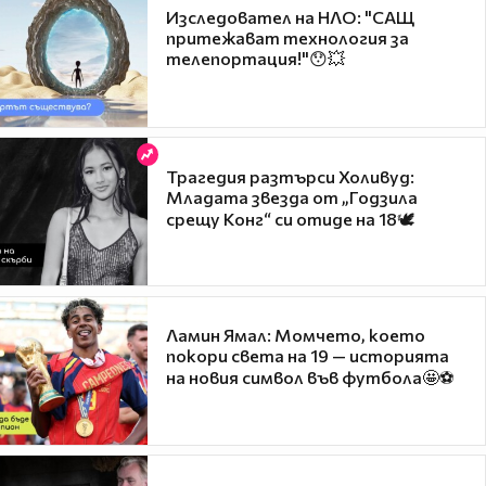
Изследовател на НЛО: "САЩ
притежават технология за
телепортация!"😯💥
Трагедия разтърси Холивуд:
Младата звезда от „Годзила
срещу Конг“ си отиде на 18🕊️
Ламин Ямал: Момчето, което
покори света на 19 — историята
на новия символ във футбола🤩⚽