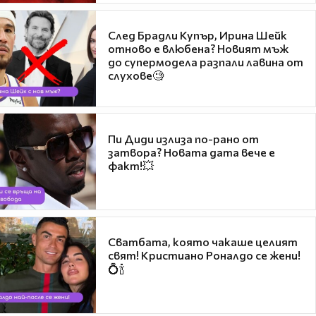
След Брадли Купър, Ирина Шейк
отново е влюбена? Новият мъж
до супермодела разпали лавина от
слухове🧐
Пи Диди излиза по-рано от
затвора? Новата дата вече е
факт!💥
Сватбата, която чакаше целият
свят! Кристиано Роналдо се жени!
💍🍾