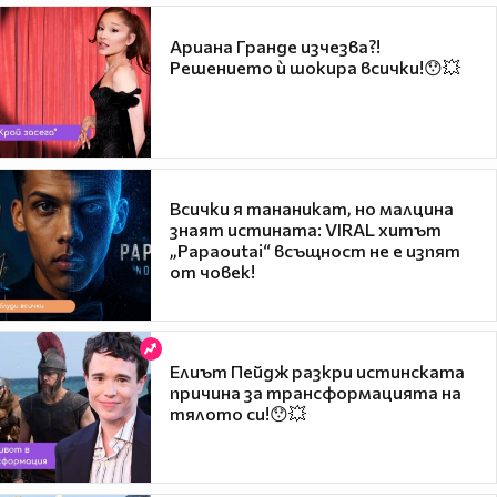
Ариана Гранде изчезва?!
Решението ѝ шокира всички!😯💥
Всички я тананикат, но малцина
знаят истината: VIRAL хитът
„Papaoutai“ всъщност не е изпят
от човек!
Елиът Пейдж разкри истинската
причина за трансформацията на
тялото си!😯💥