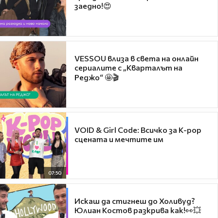
заедно!😍
VESSOU влиза в света на онлайн
сериалите с „Кварталът на
Реджо“ 🤩🎬
VOID & Girl Code: Всичко за K-pop
сцената и мечтите им
07:50
Искаш да стигнеш до Холивуд?
Юлиан Костов разкрива как!👀💥