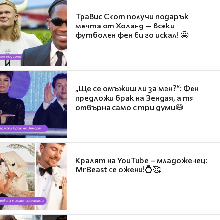
Травис Скот получи подарък
мечта от Холанд — всеки
футболен фен би го искал! 🤩
„Ще се омъжиш ли за мен?“: Фен
предложи брак на Зендая, а тя
отвърна само с три думи😅
Кралят на YouTube – младоженец:
MrBeast се ожени!💍🥰