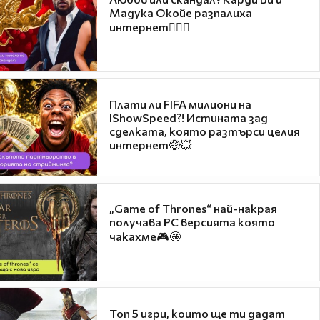
Мадука Окойе разпалиха
интернет❤️‍🔥🔥
Плати ли FIFA милиони на
IShowSpeed?! Истината зад
сделката, която разтърси целия
интернет🤑💥
„Game of Thrones“ най-накрая
получава PC версията която
чакахме🎮🤩
Топ 5 игри, които ще ти дадат