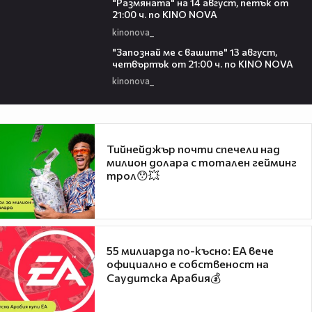
"Размянaта" на 14 август, петък от
21:00 ч. по KINO NOVA
kinonova_
00:23
"Запознай ме с вашите" 13 август,
четвъртък от 21:00 ч. по KINO NOVA
kinonova_
Тийнейджър почти спечели над
милион долара с тотален гейминг
трол😯💥
55 милиарда по-късно: EA вече
официално е собственост на
Саудитска Арабия💰