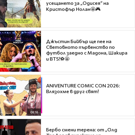
усещането за „Одисея“ на
Кристофър Нолан🤩🎮
Джъстин Бийбър ще пее на
Световното първенство по
футбол заедно с Мадона, Шакира
и BTS!⚽🤩
ANIVENTURE COMIC CON 2026:
Влязохме в друг свят!
08:16
Бербо смени терена: от „Олд