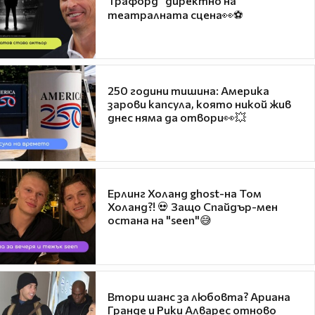
Трафорд“ директно на
театралната сцена👀⚽
250 години тишина: Америка
зарови капсула, която никой жив
днес няма да отвори👀💥
Ерлинг Холанд ghost-на Том
Холанд?! 💀 Защо Спайдър-мен
остана на "seen"😅
Втори шанс за любовта? Ариана
Гранде и Рики Алварес отново