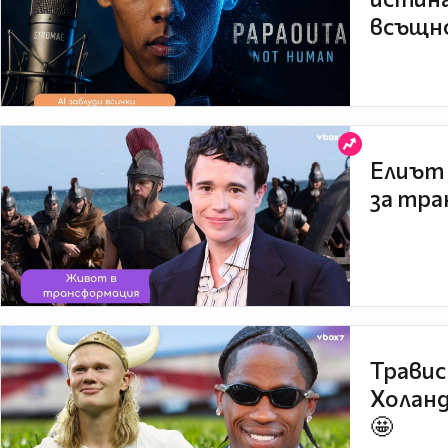
всъщно
Елиът 
за тра
Травис
Холанд
🤩