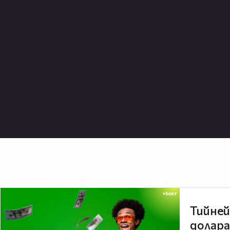
Тийней
долара