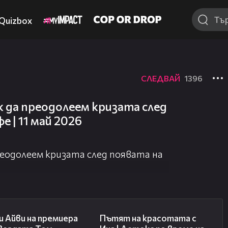
Quizbox
СЛЕДВАЙ
1396
 да преодолеем кризата след
е | 11 май 2026
еодолеем кризата след появата на
02:58
17:40
 Айви на премиера
Пътят на красотата с