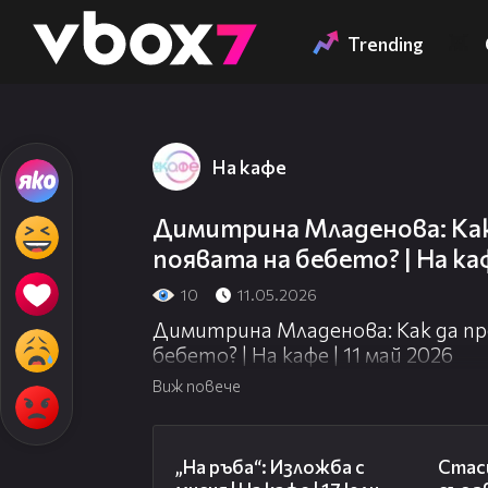
Member of
👾
Trending
На кафе
Димитрина Младенова: Как
появата на бебето? | На каф
10
11.05.2026
Димитрина Младенова: Как да пр
бебето? | На кафе | 11 май 2026
Виж повече
09:09
„На ръба“: Изложба с
Стаси