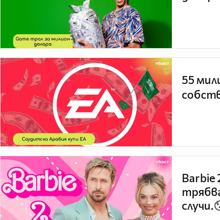
55 мил
собств
Barbie
трябва
случи.