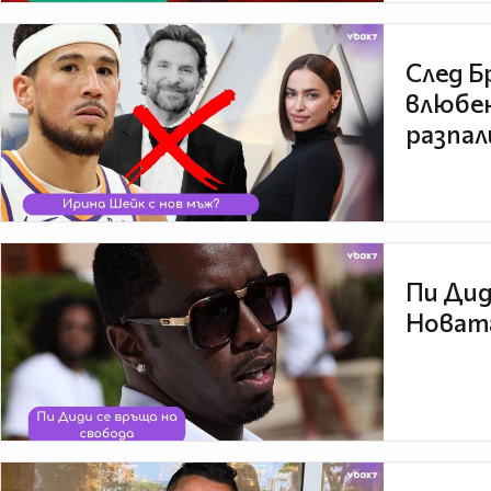
След Б
влюбен
разпал
Пи Дид
Новата