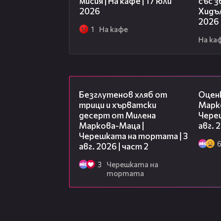
мисия | На кафе | 17 юли
със 
2026
Хидъл
2026
1
На кафе
На ка
15:35
Безглутенов хляб от
Оцен
трици и хърватски
Марк
десерт от Милена
Чере
Маркова-Маца |
авг. 
Черешката на тортата | 3
авг. 2026 | част 2
3
Черешката на
тортата