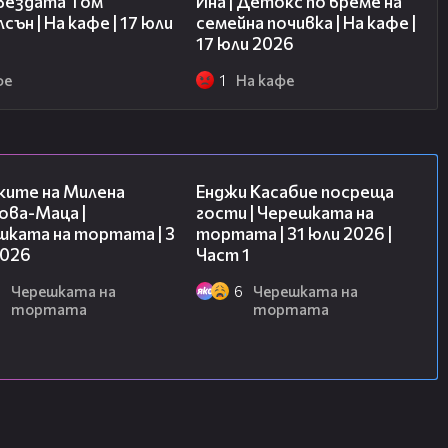
звездата Том
Ина | Детокс по време на
сън | На кафе | 17 юли
семейна почивка | На кафе |
17 юли 2026
фе
1
На кафе
14:06
10:44
ките на Милена
Енджи Касабие посреща
ова-Маца |
гости | Черешката на
шката на тортата | 3
тортата | 31 юли 2026 |
2026
Част 1
6
Черешката на
6
Черешката на
тортата
тортата