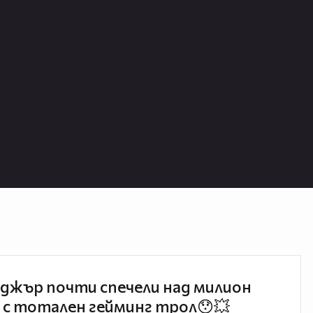
джър почти спечели над милион
 с тотален гейминг трол😯💥