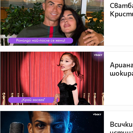
Сватба
Кристи
Ариана
шокира
Всички
истина