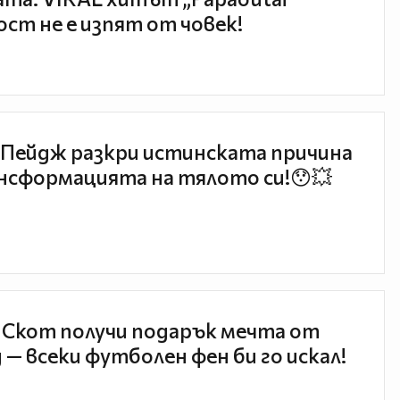
ст не е изпят от човек!
Пейдж разкри истинската причина
нсформацията на тялото си!😯💥
 Скот получи подарък мечта от
 — всеки футболен фен би го искал!