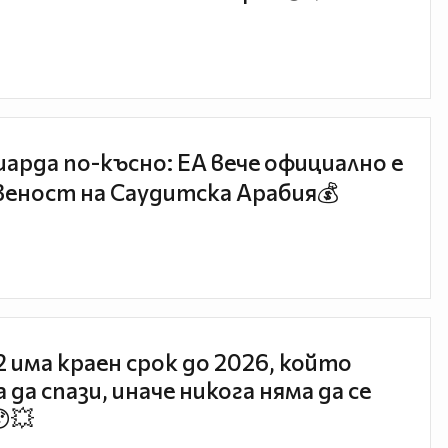
иарда по-късно: EA вече официално е
еност на Саудитска Арабия💰
 2 има краен срок до 2026, който
 да спази, иначе никога няма да се
😯💥