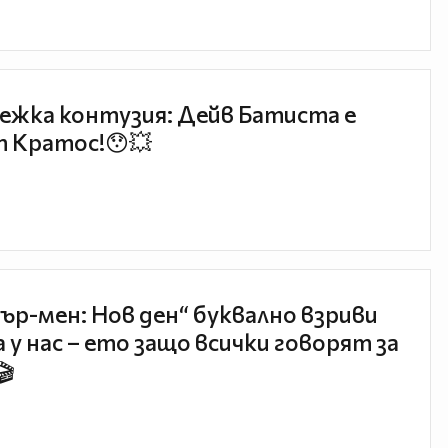
ежка контузия: Дейв Батиста е
 Кратос!😯💥
ър-мен: Нов ден“ буквално взриви
 у нас – ето защо всички говорят за
🎬