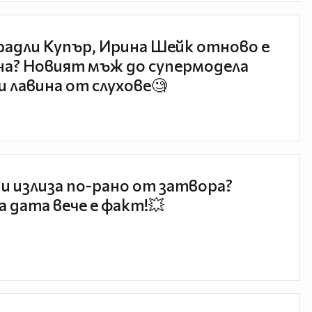
радли Купър, Ирина Шейк отново е
а? Новият мъж до супермодела
и лавина от слухове🧐
и излиза по-рано от затвора?
 дата вече е факт!💥