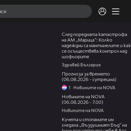
05:06
След поредната катастрофа
на АМ „Марица”: Колко
надеждни са мантинелите и как
се осъществява контрол над
шофьорите
Здравей България
01:47
Прогноза за времето
(06.08.2026 - сутрешна)
1
Новините на NOVA
05:35
Новините на NOVA
(06.08.2026 - 7.00)
Новините на NOVA
00:51
Кучета и стопаните им
гледаха „Въздушният Бъд“ на
кино под открито небе в Лос