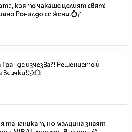
та, която чакаше целият свят!
ано Роналдо се жени!💍🍾
 Гранде изчезва?! Решението ѝ
 всички!😯💥
 я тананикат, но малцина знаят
та: VIRAL хитът „Papaoutai“