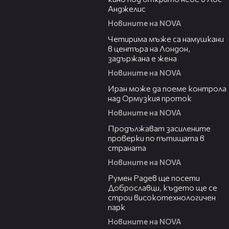
Анджелис
Новините на NOVA
00:39
Четирима мъже са намушкани
в центъра на Лондон,
задържана е жена
Новините на NOVA
00:52
Иран може да поеме контрола
над Ормузкия проток
Новините на NOVA
00:44
Продължават засилените
проверки по пътищата в
страната
Новините на NOVA
00:45
Румен Радев ще посети
Доброславци, където ще се
строи високотехнологичен
парк
Новините на NOVA
00:37