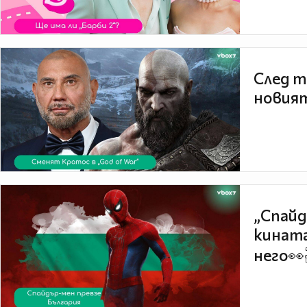
След т
новият
„Спайд
кината
него👀