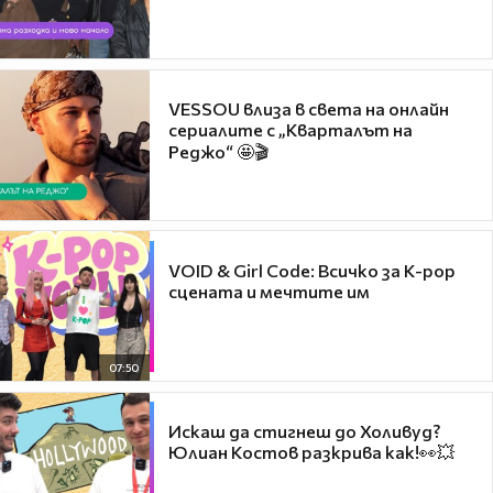
VESSOU влиза в света на онлайн
сериалите с „Кварталът на
Реджо“ 🤩🎬
VOID & Girl Code: Всичко за K-pop
сцената и мечтите им
07:50
Искаш да стигнеш до Холивуд?
Юлиан Костов разкрива как!👀💥