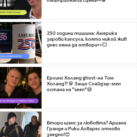
250 години тишина: Америка
зарови капсула, която никой жив
днес няма да отвори👀💥
Ерлинг Холанд ghost-на Том
Холанд?! 💀 Защо Спайдър-мен
остана на "seen"😅
Втори шанс за любовта? Ариана
Гранде и Рики Алварес отново
заедно!😍