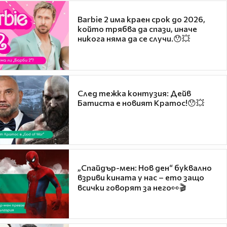
Barbie 2 има краен срок до 2026,
който трябва да спази, иначе
никога няма да се случи.😯💥
След тежка контузия: Дейв
Батиста е новият Кратос!😯💥
„Спайдър-мен: Нов ден“ буквално
взриви кината у нас – ето защо
всички говорят за него👀🎬