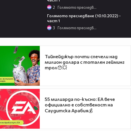
2
Голямото преследване
13:09
Голямото преследване (10.10.2022) -
част 1
3
Голямото преследване
Тийнейджър почти спечели над
милион долара с тотален гейминг
трол😯💥
55 милиарда по-късно: EA вече
официално е собственост на
Саудитска Арабия💰