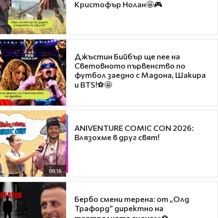
Кристофър Нолан🤩🎮
Джъстин Бийбър ще пее на
Световното първенство по
футбол заедно с Мадона, Шакира
и BTS!⚽🤩
ANIVENTURE COMIC CON 2026:
Влязохме в друг свят!
08:16
Бербо смени терена: от „Олд
Трафорд“ директно на
театралната сцена👀⚽