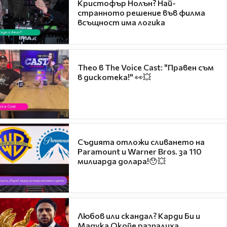
Кристофър Нолън? Най-
странното решение във филма
всъщност има логика
Theo в The Voice Cast: "Правен съм
в дискотека!" 👀💥
Съдията отложи сливането на
Paramount и Warner Bros. за 110
милиарда долара!😯💥
Любов или скандал? Карди Би и
Мадука Окойе разпалиха