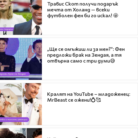
Травис Скот получи подарък
мечта от Холанд — всеки
футболен фен би го искал! 🤩
„Ще се омъжиш ли за мен?“: Фен
предложи брак на Зендая, а тя
отвърна само с три думи😅
Кралят на YouTube – младоженец:
MrBeast се ожени!💍🥰