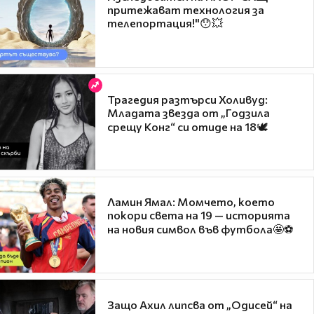
притежават технология за
телепортация!"😯💥
Трагедия разтърси Холивуд:
Младата звезда от „Годзила
срещу Конг“ си отиде на 18🕊️
Ламин Ямал: Момчето, което
покори света на 19 — историята
на новия символ във футбола🤩⚽
Защо Ахил липсва от „Одисей“ на