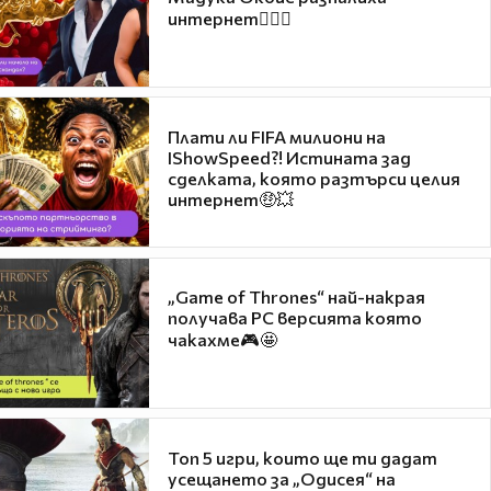
интернет❤️‍🔥🔥
Плати ли FIFA милиони на
IShowSpeed?! Истината зад
сделката, която разтърси целия
интернет🤑💥
„Game of Thrones“ най-накрая
получава PC версията която
чакахме🎮🤩
Топ 5 игри, които ще ти дадат
усещането за „Одисея“ на