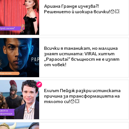
Ариана Гранде изчезва?!
Решението ѝ шокира всички!😯💥
Всички я тананикат, но малцина
знаят истината: VIRAL хитът
„Papaoutai“ всъщност не е изпят
от човек!
Елиът Пейдж разкри истинската
причина за трансформацията на
тялото си!😯💥