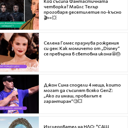
Кой съсипа Фантастичната
четворка? Майлс Телър
проговаря десетилетие по-късно
🎬👀💥
Селена Гомес празнува рождения
си ден: Как момичето от „Disney“
се превърна в световна икона🤩🎂
Джон Сина сподели 4 неща, които
могат да съсипят всяко GenZ:
„Ако ги имаш, провалът е
гарантиран“🧐💥
Изследовател на НЛО: "САЩ