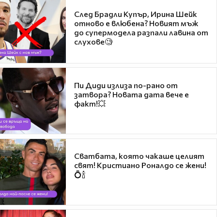
След Брадли Купър, Ирина Шейк
отново е влюбена? Новият мъж
до супермодела разпали лавина от
слухове🧐
Пи Диди излиза по-рано от
затвора? Новата дата вече е
факт!💥
Сватбата, която чакаше целият
свят! Кристиано Роналдо се жени!
💍🍾