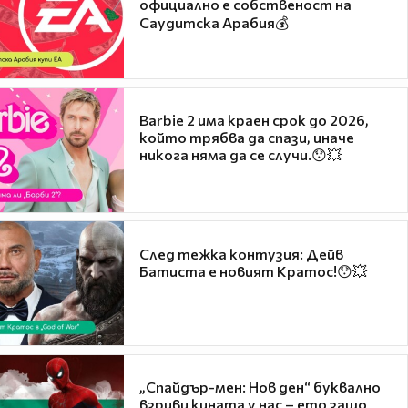
официално е собственост на
Саудитска Арабия💰
Barbie 2 има краен срок до 2026,
който трябва да спази, иначе
никога няма да се случи.😯💥
След тежка контузия: Дейв
Батиста е новият Кратос!😯💥
„Спайдър-мен: Нов ден“ буквално
взриви кината у нас – ето защо