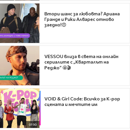
Втори шанс за любовта? Ариана
Гранде и Рики Алварес отново
заедно!😍
VESSOU влиза в света на онлайн
сериалите с „Кварталът на
Реджо“ 🤩🎬
VOID & Girl Code: Всичко за K-pop
сцената и мечтите им
07:50