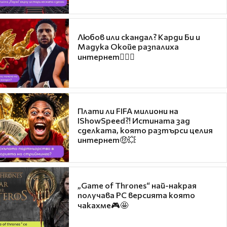
Любов или скандал? Карди Би и
Мадука Окойе разпалиха
интернет❤️‍🔥🔥
Плати ли FIFA милиони на
IShowSpeed?! Истината зад
сделката, която разтърси целия
интернет🤑💥
„Game of Thrones“ най-накрая
получава PC версията която
чакахме🎮🤩