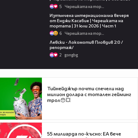
5
Черешката на тортата
18:07
Изтънчена интернационална вечеря
от Енджи Касабие | Черешката на
тортата | 31 юли 2026 | Част 1
6
Черешката на тортата
06:10
Левски - Локомотив Пловдив 2:0 /
репортаж/
2
gongbg
Тийнейджър почти спечели над
милион долара с тотален гейминг
трол😯💥
55 милиарда по-късно: EA вече