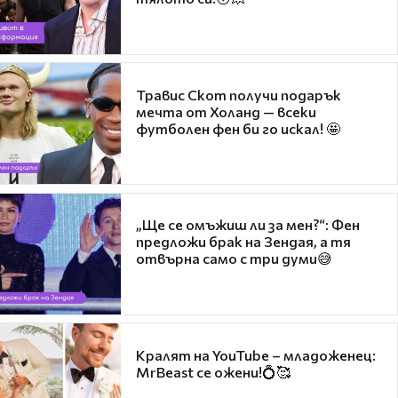
Травис Скот получи подарък
мечта от Холанд — всеки
футболен фен би го искал! 🤩
„Ще се омъжиш ли за мен?“: Фен
предложи брак на Зендая, а тя
отвърна само с три думи😅
Кралят на YouTube – младоженец:
MrBeast се ожени!💍🥰