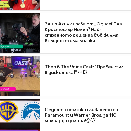
Защо Ахил липсва от „Одисей“ на
Кристофър Нолън? Най-
странното решение във филма
всъщност има логика
Theo в The Voice Cast: "Правен съм
в дискотека!" 👀💥
Съдията отложи сливането на
Paramount и Warner Bros. за 110
милиарда долара!😯💥