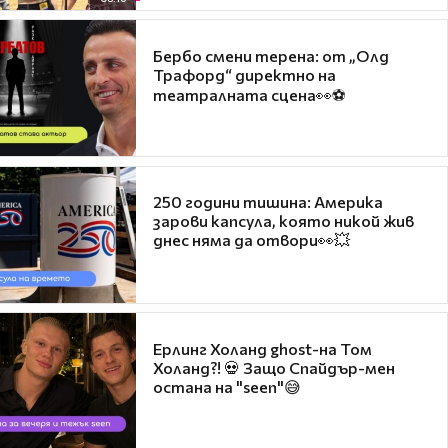
Бербо смени терена: от „Олд
Трафорд“ директно на
театралната сцена👀⚽
250 години тишина: Америка
зарови капсула, която никой жив
днес няма да отвори👀💥
Ерлинг Холанд ghost-на Том
Холанд?! 💀 Защо Спайдър-мен
остана на "seen"😅