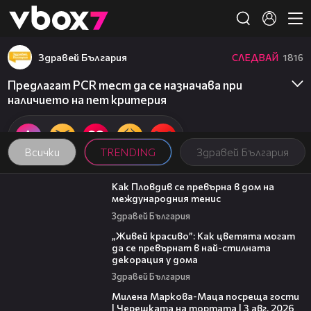
Member of
👾
Здравей България
СЛЕДВАЙ
1816
Предлагат PCR тест да се назначава при
наличието на пет критерия
Всички
TRENDING
Здравей България
03:09
Как Пловдив се превърна в дом на
международния тенис
Здравей България
04:11
„Живей красиво”: Как цветята могат
да се превърнат в най-стилната
декорация у дома
Здравей България
20:17
Милена Маркова-Маца посреща гости
| Черешката на тортата | 3 авг. 2026