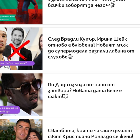
всички говорят за него👀🎬
След Брадли Купър, Ирина Шейк
отново е влюбена? Новият мъж
до супермодела разпали лавина от
слухове🧐
Пи Диди излиза по-рано от
затвора? Новата дата вече е
факт!💥
Сватбата, която чакаше целият
свят! Кристиано Роналдо се жени!