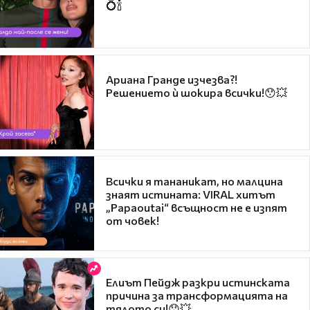
💍🍾
Ариана Гранде изчезва?!
Решението ѝ шокира всички!😯💥
Всички я тананикат, но малцина
знаят истината: VIRAL хитът
„Papaoutai“ всъщност не е изпят
от човек!
Елиът Пейдж разкри истинската
причина за трансформацията на
тялото си!😯💥