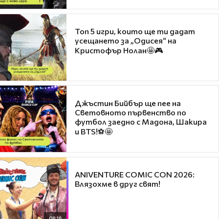
Топ 5 игри, които ще ти дадат
усещането за „Одисея“ на
Кристофър Нолан🤩🎮
Джъстин Бийбър ще пее на
Световното първенство по
футбол заедно с Мадона, Шакира
и BTS!⚽🤩
ANIVENTURE COMIC CON 2026:
Влязохме в друг свят!
08:16