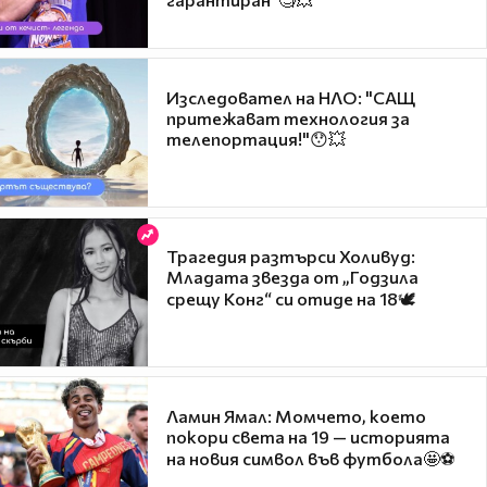
Изследовател на НЛО: "САЩ
притежават технология за
телепортация!"😯💥
Трагедия разтърси Холивуд:
Младата звезда от „Годзила
срещу Конг“ си отиде на 18🕊️
Ламин Ямал: Момчето, което
покори света на 19 — историята
на новия символ във футбола🤩⚽