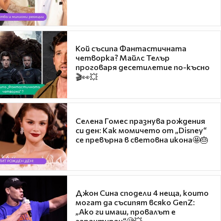
Кой съсипа Фантастичната
четворка? Майлс Телър
проговаря десетилетие по-късно
🎬👀💥
Селена Гомес празнува рождения
си ден: Как момичето от „Disney“
се превърна в световна икона🤩🎂
Джон Сина сподели 4 неща, които
могат да съсипят всяко GenZ:
„Ако ги имаш, провалът е
гарантиран“🧐💥