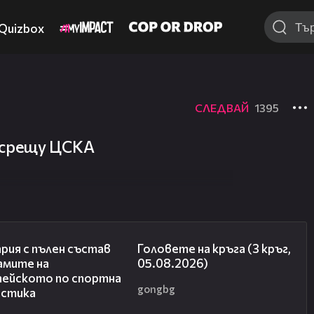
Quizbox
СЛЕДВАЙ
1395
 срещу ЦСКА
00:47
27:51
рия с пълен състав
Головете на кръга (3 кръг,
амите на
05.08.2026)
пейското по спортна
gongbg
астика