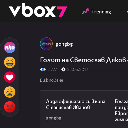
Member of
👾
Trending
gongbg
Голът на Светослав Дяков
2 727
22.05.2017
Виж повече
00:19
Арда официално си върна
Бълга
Станислав Иванов
при д
Евро
gongbg
гимн