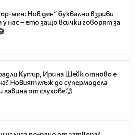
ър-мен: Нов ден“ буквално взриви
 у нас – ето защо всички говорят за
🎬
радли Купър, Ирина Шейк отново е
а? Новият мъж до супермодела
и лавина от слухове🧐
и излиза по-рано от затвора?