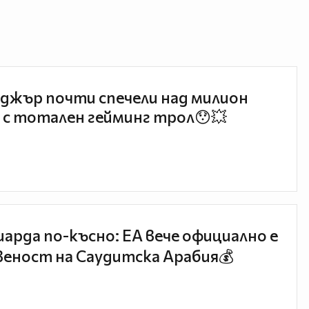
джър почти спечели над милион
 с тотален гейминг трол😯💥
иарда по-късно: EA вече официално е
еност на Саудитска Арабия💰