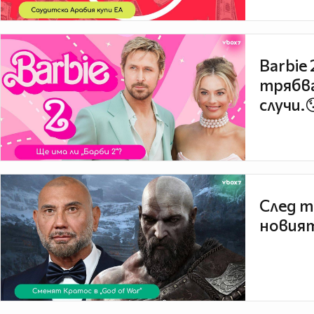
Barbie
трябва
случи.
След т
новият