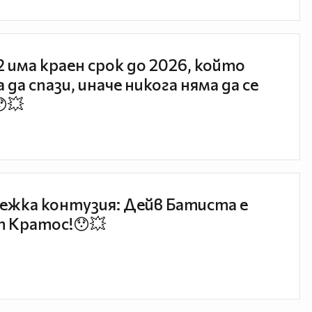
 2 има краен срок до 2026, който
 да спази, иначе никога няма да се
😯💥
ежка контузия: Дейв Батиста е
 Кратос!😯💥