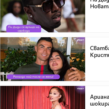
Новата
Сватба
Кристи
Ариана
шокира