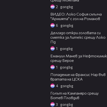
2
gongbg
01:03
ВИДЕО: Локо София смълча
"Армията" с гол на Романов
6
gongbg
00:36
Делгадо откри головата си
сметка за Литекс срещу Локо
Пд
1
gongbg
00:38
Емануил Манев за Нефтохимик
срещу Берое
1
gongbg
00:59
Попадение на Франсис Нар във
вратата на ЦСКА
4
gongbg
00:42
Голът на Кампаняро срещу
Ботев Пловдив
3
gongbg
04:51