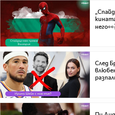
„Спайд
кината
него👀
След Б
влюбен
разпал
Пи Дид