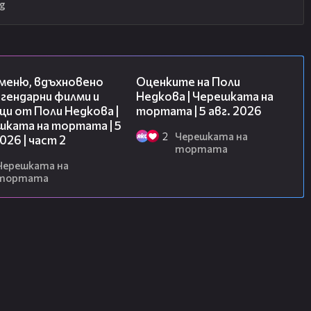
g
15:31
02:09
 меню, вдъхновено
Оценките на Поли
гендарни филми и
Недкова | Черешката на
и от Поли Недкова |
тортата | 5 авг. 2026
шката на тортата | 5
2
Черешката на
2026 | част 2
тортата
Черешката на
тортата