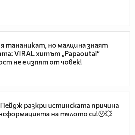
 я тананикат, но малцина знаят
та: VIRAL хитът „Papaoutai“
ст не е изпят от човек!
Пейдж разкри истинската причина
нсформацията на тялото си!😯💥