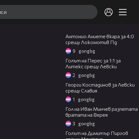
01:00
Антонио Аниете вкара за 4:0
срещу Локомотив Пд
9
gongbg
01:10
Голът на Перес за 1:1 за
Литекс срещу Левски
2
gongbg
00:31
Георги Костадинов за Левски
срещу Славия
1
gongbg
01:21
Гол на Иван Минчев разпетата
вратата на Верея
3
gongbg
00:37
Голът на Димитър Пиргов
срещу Монтана