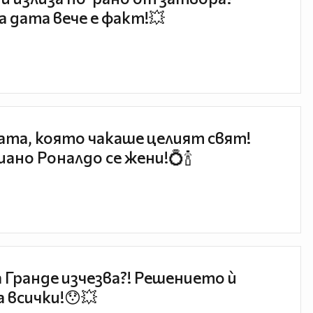
 дата вече е факт!💥
та, която чакаше целият свят!
ано Роналдо се жени!💍🍾
 Гранде изчезва?! Решението ѝ
 всички!😯💥