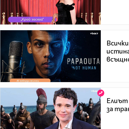
Всички
истина
всъщно
Елиът 
за тра