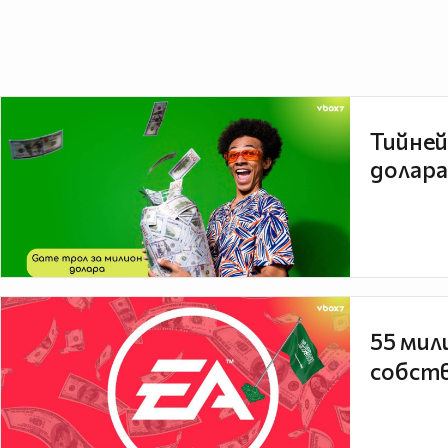
Тийней
долара
55 мил
собств