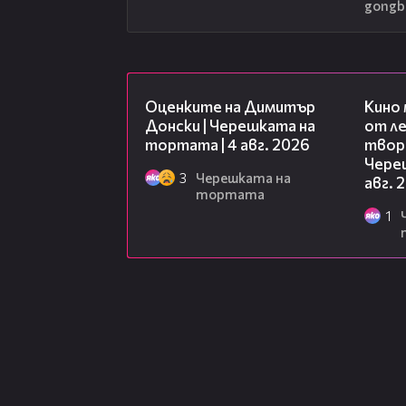
gongb
16:45
Оценките на Димитър
Кино
Донски | Черешката на
от ле
тортата | 4 авг. 2026
творц
Чере
3
Черешката на
авг. 
тортата
1