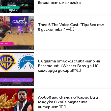
всъщност има логика
Theo в The Voice Cast: "Правен съм
в дискотека!" 👀💥
Съдията отложи сливането на
Paramount и Warner Bros. за 110
милиарда долара!😯💥
Любов или скандал? Карди Би и
Мадука Окойе разпалиха
интернет❤️‍🔥🔥