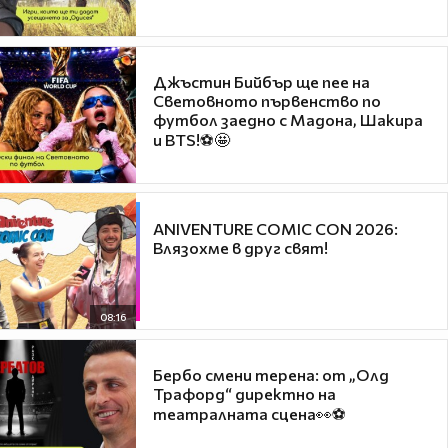
Джъстин Бийбър ще пее на
Световното първенство по
футбол заедно с Мадона, Шакира
и BTS!⚽🤩
ANIVENTURE COMIC CON 2026:
Влязохме в друг свят!
08:16
Бербо смени терена: от „Олд
Трафорд“ директно на
театралната сцена👀⚽