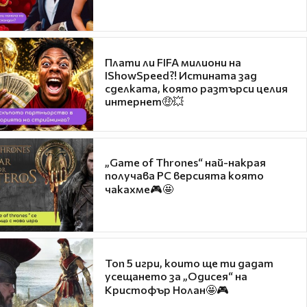
Плати ли FIFA милиони на
IShowSpeed?! Истината зад
сделката, която разтърси целия
интернет🤑💥
„Game of Thrones“ най-накрая
получава PC версията която
чакахме🎮🤩
Топ 5 игри, които ще ти дадат
усещането за „Одисея“ на
Кристофър Нолан🤩🎮