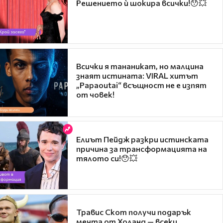
Решението ѝ шокира всички!😯💥
Всички я тананикат, но малцина
знаят истината: VIRAL хитът
„Papaoutai“ всъщност не е изпят
от човек!
Елиът Пейдж разкри истинската
причина за трансформацията на
тялото си!😯💥
Травис Скот получи подарък
мечта от Холанд — всеки