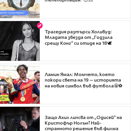
Трагедия разтърси Холивуд:
Младата звезда от „Годзила
срещу Конг“ си отиде на 18🕊️
Ламин Ямал: Момчето, което
покори света на 19 — историята
на новия символ във футбола🤩⚽
Защо Ахил липсва от „Одисей“ на
Кристофър Нолън? Най-
странното решение във филма