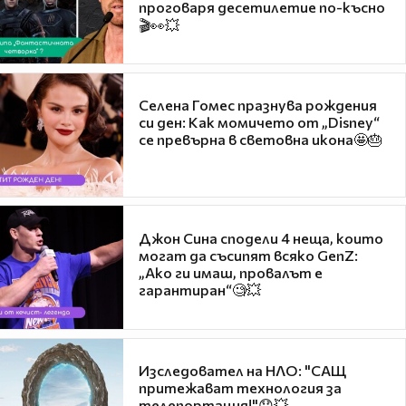
проговаря десетилетие по-късно
🎬👀💥
Селена Гомес празнува рождения
си ден: Как момичето от „Disney“
се превърна в световна икона🤩🎂
Джон Сина сподели 4 неща, които
могат да съсипят всяко GenZ:
„Ако ги имаш, провалът е
гарантиран“🧐💥
Изследовател на НЛО: "САЩ
притежават технология за
телепортация!"😯💥