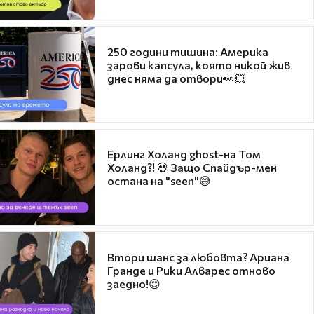
250 години тишина: Америка
зарови капсула, която никой жив
днес няма да отвори👀💥
Ерлинг Холанд ghost-на Том
Холанд?! 💀 Защо Спайдър-мен
остана на "seen"😅
Втори шанс за любовта? Ариана
Гранде и Рики Алварес отново
заедно!😍