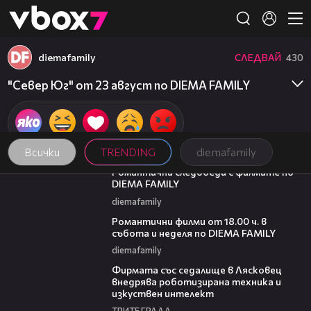
Member of
👾
diemafamily
СЛЕДВАЙ
430
"Север Юг" от 23 август по DIEMA FAMILY
Всички
TRENDING
diemafamily
00:31
Романтични следобеди с филмите по
DIEMA FAMILY
diemafamily
00:36
Романтични филми от 18.00 ч. в
събота и неделя по DIEMA FAMILY
diemafamily
00:06
Фирмата със седалище в Лясковец
внедрява роботизирана техника и
изкуствен интелект
ТРИТЕ ГРАДА