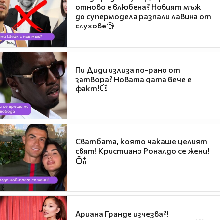
отново е влюбена? Новият мъж
до супермодела разпали лавина от
слухове🧐
Пи Диди излиза по-рано от
затвора? Новата дата вече е
факт!💥
Сватбата, която чакаше целият
свят! Кристиано Роналдо се жени!
💍🍾
Ариана Гранде изчезва?!