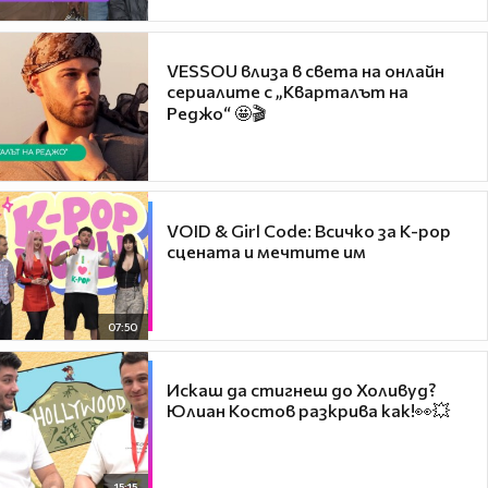
VESSOU влиза в света на онлайн
сериалите с „Кварталът на
Реджо“ 🤩🎬
VOID & Girl Code: Всичко за K-pop
сцената и мечтите им
07:50
Искаш да стигнеш до Холивуд?
Юлиан Костов разкрива как!👀💥
15:15