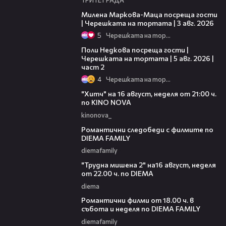
20:17
Милена Маркова-Маца посреща гости
| Черешката на тортата | 3 авг. 2026
5
Черешката на тортата
13:03
Поли Недкова посреща гости |
Черешката на тортата | 5 авг. 2026 |
част 2
4
Черешката на тортата
00:30
"Хитч" на 16 август, неделя от 21:00 ч.
по KINO NOVA
kinonova_
00:31
Романтични следобеди с филмите по
DIEMA FAMILY
diemafamily
00:31
"Трудна мишена 2" на16 август, неделя
от 22.00 ч. по DIEMA
diema
00:36
Романтични филми от 18.00 ч. в
събота и неделя по DIEMA FAMILY
diemafamily
00:21