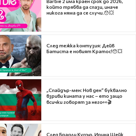
Barbie 2 има краен срок до 2026,
който трябва да спази, иначе
никога няма да се случи.😯💥
След тежка контузия: Дейв
Батиста е новият Кратос!😯💥
„Спайдър-мен: Нов ден“ буквално
взриви кината у нас – ето защо
всички говорят за него👀🎬
След Брадли Купър, Ирина Шейк