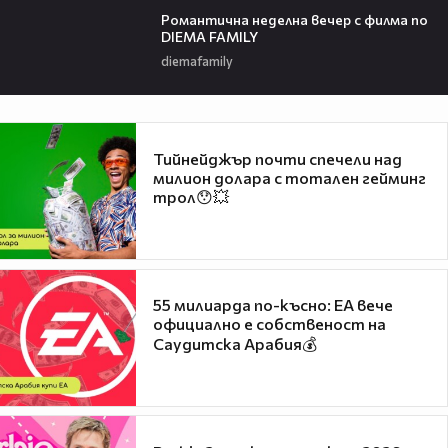
Романтичнa неделна вечер с филма по
DIEMA FAMILY
diemafamily
Тийнейджър почти спечели над
милион долара с тотален гейминг
трол😯💥
55 милиарда по-късно: EA вече
официално е собственост на
Саудитска Арабия💰