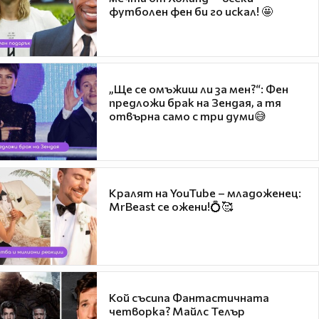
футболен фен би го искал! 🤩
„Ще се омъжиш ли за мен?“: Фен
предложи брак на Зендая, а тя
отвърна само с три думи😅
Кралят на YouTube – младоженец:
MrBeast се ожени!💍🥰
Кой съсипа Фантастичната
четворка? Майлс Телър