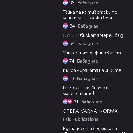
36
Баба знае
02:38
Тайната на тибетските
лечители - Годжи бери
84
Баба знае
03:19
СУПЕР билката Черен бъз
54
Баба знае
02:19
Уникалният дафинов лист
74
Баба знае
03:01
Киноа - храната на инките
19
Баба знае
03:28
Цикория - тайната на
манекенките!
31
Баба знае
00:30
OPERA_VARNA-NORMA
Paid Publications
00:31
Единадесета седмица на