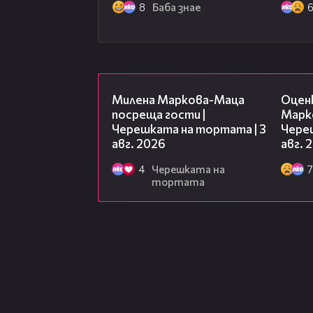
8
Баба знае
20:17
Милена Маркова-Маца
Оцен
посреща гости |
Марк
Черешката на тортата | 3
Чере
авг. 2026
авг. 
4
Черешката на
7
тортата