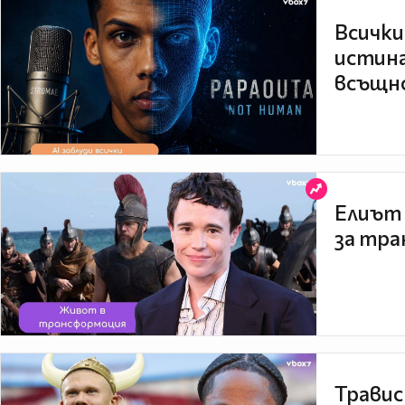
Всички
истина
всъщно
Елиът 
за тра
Травис