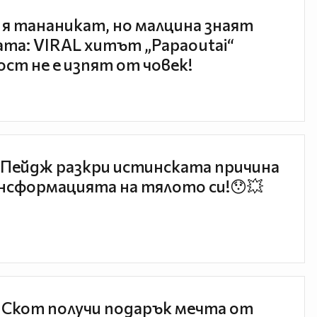
 я тананикат, но малцина знаят
та: VIRAL хитът „Papaoutai“
ст не е изпят от човек!
Пейдж разкри истинската причина
нсформацията на тялото си!😯💥
 Скот получи подарък мечта от