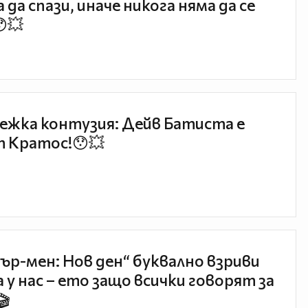
 да спази, иначе никога няма да се
😯💥
ежка контузия: Дейв Батиста е
 Кратос!😯💥
ър-мен: Нов ден“ буквално взриви
 у нас – ето защо всички говорят за
🎬