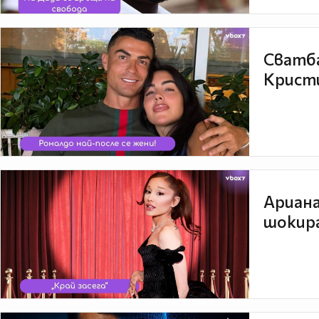
Сватба
Кристи
Ариана
шокира