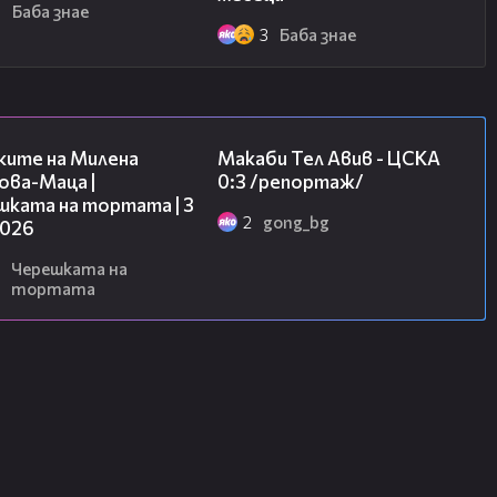
6
Баба знае
3
Баба знае
14:06
09:11
ките на Милена
Макаби Тел Авив - ЦСКА
ова-Маца |
0:3 /репортаж/
шката на тортата | 3
2
gong_bg
2026
Черешката на
тортата