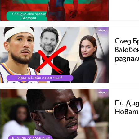
След Б
влюбен
разпал
Пи Дид
Новата