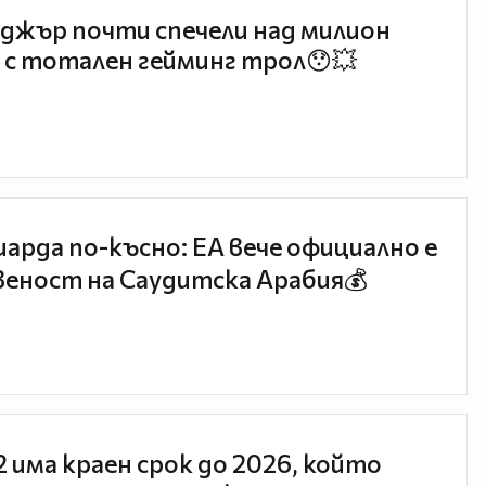
джър почти спечели над милион
 с тотален гейминг трол😯💥
иарда по-късно: EA вече официално е
еност на Саудитска Арабия💰
 2 има краен срок до 2026, който