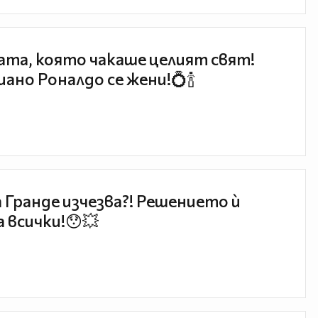
та, която чакаше целият свят!
ано Роналдо се жени!💍🍾
 Гранде изчезва?! Решението ѝ
 всички!😯💥