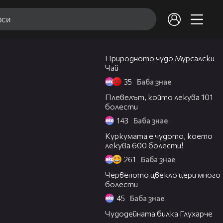
02:50
Природното чудо Мурсалски
Чай
35
Баба знае
04:01
Плевелът, който лекува 101
болести
143
Баба знае
04:18
Куркумата е чудото, което
лекува 600 болести!
261
Баба знае
02:39
Червеното цвекло цери много
болести
45
Баба знае
02:51
Чудодейната билка Глухарче