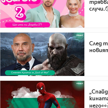
трябва
случи.
След т
новият
„Спайд
кината
него👀