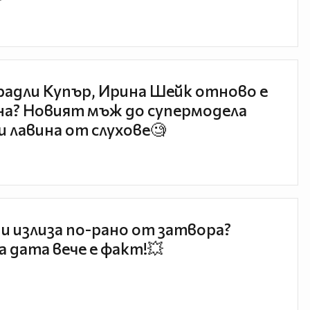
радли Купър, Ирина Шейк отново е
а? Новият мъж до супермодела
и лавина от слухове🧐
и излиза по-рано от затвора?
 дата вече е факт!💥