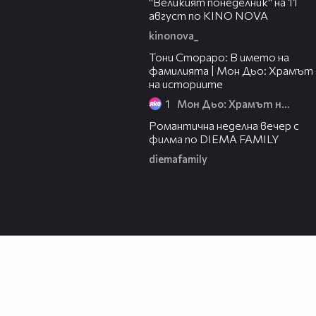
"Великият понеделник" на 11
август по KINO NOVA
kinonova_
01:17:16
Тони Стораро: В името на
фамилията | Мон Дьо: Храмът
на историите
1
Мон Дьо: Храмът на историите
00:20
Романтична неделна вечер с
филма по DIEMA FAMILY
diemafamily