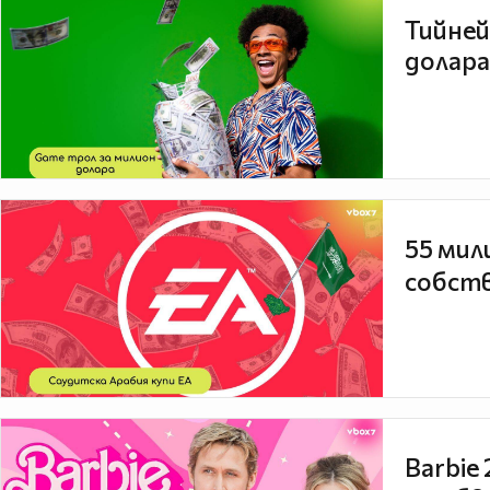
Тийней
долара
55 мил
собств
Barbie