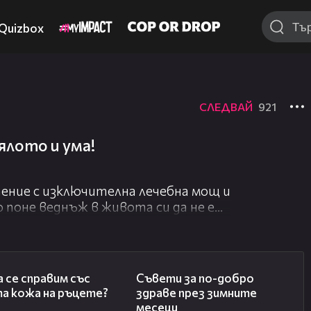
Quizbox
СЛЕДВАЙ
921
ялото и ума!
ение с изключителна лечебна мощ и
 поне веднъж в живота си да не е
01:34
01:14
/vbox7.com/user:baba_znae?sbs=1
а се справим със
Съвети за по-добро
та кожа на ръцете?
здраве през зимните
месеци