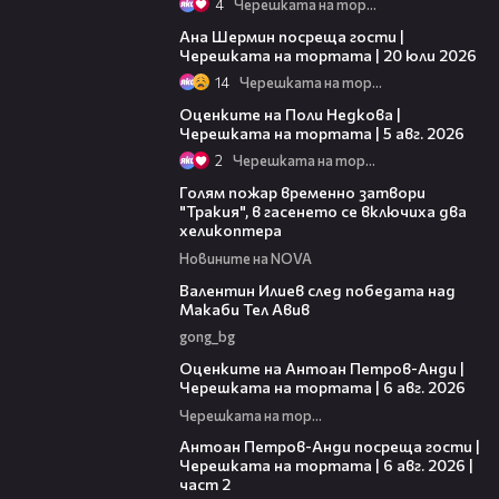
4
Черешката на тортата
19:47
Ана Шермин посреща гости |
Черешката на тортата | 20 юли 2026
14
Черешката на тортата
02:09
Оценките на Поли Недкова |
Черешката на тортата | 5 авг. 2026
2
Черешката на тортата
03:39
Голям пожар временно затвори
"Тракия", в гасенето се включиха два
хеликоптера
Новините на NOVA
06:38
Валентин Илиев след победата над
Макаби Тел Авив
gong_bg
02:47
Оценките на Антоан Петров-Анди |
Черешката на тортата | 6 авг. 2026
Черешката на тортата
11:00
Антоан Петров-Анди посреща гости |
Черешката на тортата | 6 авг. 2026 |
част 2