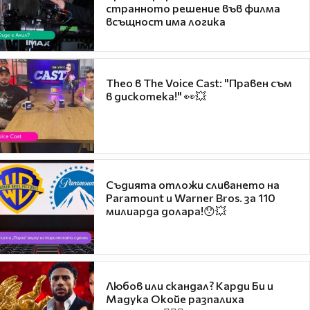
странното решение във филма
всъщност има логика
Theo в The Voice Cast: "Правен съм
в дискотека!" 👀💥
Съдията отложи сливането на
Paramount и Warner Bros. за 110
милиарда долара!😯💥
Любов или скандал? Карди Би и
Мадука Окойе разпалиха