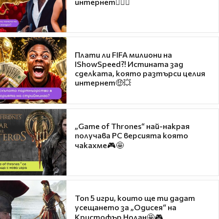
интернет❤️‍🔥🔥
Плати ли FIFA милиони на
IShowSpeed?! Истината зад
сделката, която разтърси целия
интернет🤑💥
„Game of Thrones“ най-накрая
получава PC версията която
чакахме🎮🤩
Топ 5 игри, които ще ти дадат
усещането за „Одисея“ на
Кристофър Нолан🤩🎮