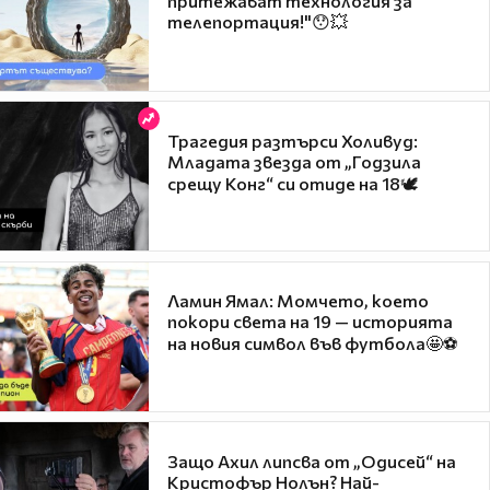
притежават технология за
телепортация!"😯💥
Трагедия разтърси Холивуд:
Младата звезда от „Годзила
срещу Конг“ си отиде на 18🕊️
Ламин Ямал: Момчето, което
покори света на 19 — историята
на новия символ във футбола🤩⚽
Защо Ахил липсва от „Одисей“ на
Кристофър Нолън? Най-