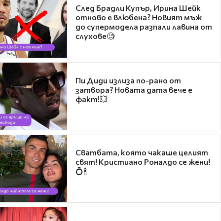
След Брадли Купър, Ирина Шейк
отново е влюбена? Новият мъж
до супермодела разпали лавина от
слухове🧐
Пи Диди излиза по-рано от
затвора? Новата дата вече е
факт!💥
Сватбата, която чакаше целият
свят! Кристиано Роналдо се жени!
💍🍾