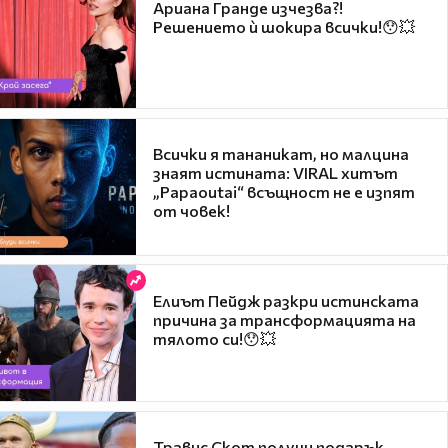
Ариана Гранде изчезва?!
Решението ѝ шокира всички!😯💥
Всички я тананикат, но малцина
знаят истината: VIRAL хитът
„Papaoutai“ всъщност не е изпят
от човек!
Елиът Пейдж разкри истинската
причина за трансформацията на
тялото си!😯💥
Травис Скот получи подарък