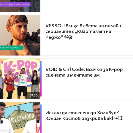
VESSOU влиза в света на онлайн
сериалите с „Кварталът на
Реджо“ 🤩🎬
VOID & Girl Code: Всичко за K-pop
сцената и мечтите им
07:50
Искаш да стигнеш до Холивуд?
Юлиан Костов разкрива как!👀💥