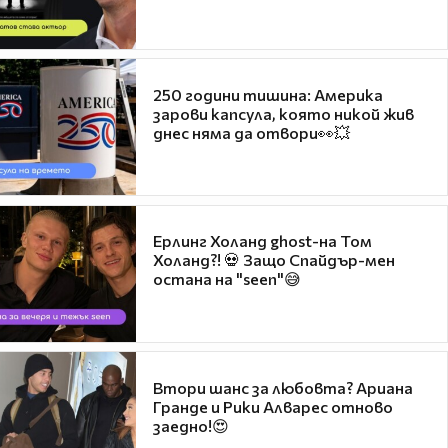
250 години тишина: Америка
зарови капсула, която никой жив
днес няма да отвори👀💥
Ерлинг Холанд ghost-на Том
Холанд?! 💀 Защо Спайдър-мен
остана на "seen"😅
Втори шанс за любовта? Ариана
Гранде и Рики Алварес отново
заедно!😍