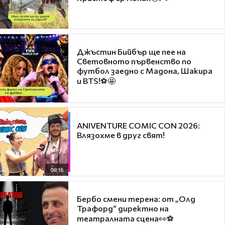
Джъстин Бийбър ще пее на
Световното първенство по
футбол заедно с Мадона, Шакира
и BTS!⚽🤩
ANIVENTURE COMIC CON 2026:
Влязохме в друг свят!
08:16
Бербо смени терена: от „Олд
Трафорд“ директно на
театралната сцена👀⚽