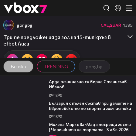
Member of
👾
gongbg
СЛЕДВАЙ
1395
Трите предложения за гол на 15-тия кръг в
efbet Лига
Всички
TRENDING
gongbg
00:19
Арда официално си върна Станислав
Иванов
gongbg
00:47
България с пълен състав при дамите на
Европейското по спортна гимнастика
gongbg
20:17
Милена Маркова-Маца посреща гости
| Черешката на тортата | 3 авг. 2026