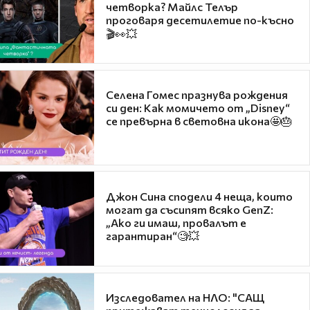
четворка? Майлс Телър
проговаря десетилетие по-късно
🎬👀💥
Селена Гомес празнува рождения
си ден: Как момичето от „Disney“
се превърна в световна икона🤩🎂
Джон Сина сподели 4 неща, които
могат да съсипят всяко GenZ:
„Ако ги имаш, провалът е
гарантиран“🧐💥
Изследовател на НЛО: "САЩ