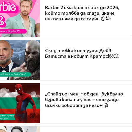
Barbie 2 има краен срок до 2026,
който трябва да спази, иначе
никога няма да се случи.😯💥
След тежка контузия: Дейв
Батиста е новият Кратос!😯💥
„Спайдър-мен: Нов ден“ буквално
взриви кината у нас – ето защо
всички говорят за него👀🎬