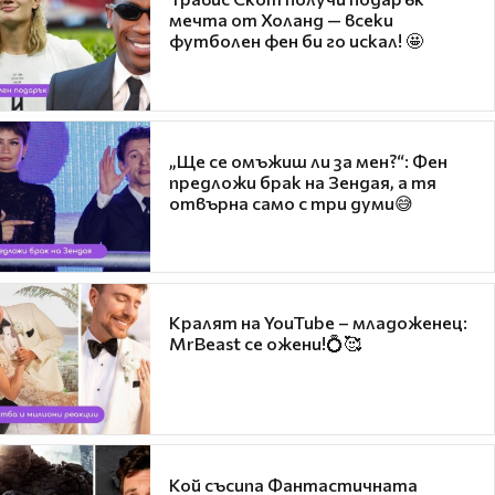
мечта от Холанд — всеки
футболен фен би го искал! 🤩
„Ще се омъжиш ли за мен?“: Фен
предложи брак на Зендая, а тя
отвърна само с три думи😅
Кралят на YouTube – младоженец:
MrBeast се ожени!💍🥰
Кой съсипа Фантастичната