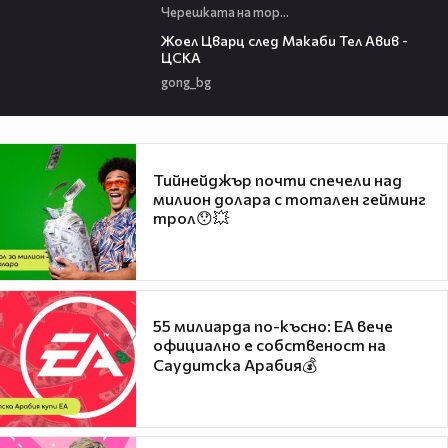
Черешката на тортата
02:27
Жоел Цварц след Макаби Тел Авив -
ЦСКА
gong_bg
Тийнейджър почти спечели над
милион долара с тотален гейминг
трол😯💥
55 милиарда по-късно: EA вече
официално е собственост на
Саудитска Арабия💰