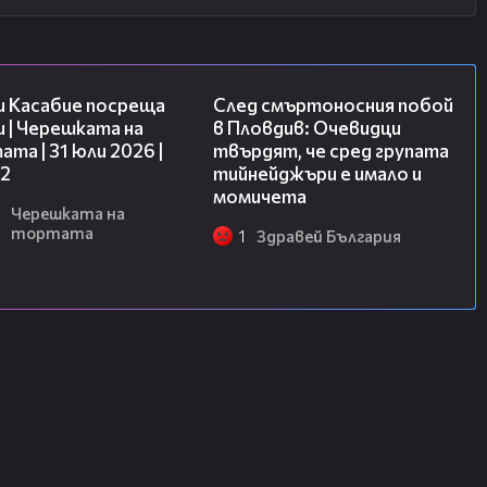
16:45
09:32
и Касабие посреща
След смъртоносния побой
 | Черешката на
в Пловдив: Очевидци
та | 31 юли 2026 |
твърдят, че сред групата
 2
тийнейджъри е имало и
момичета
Черешката на
тортата
1
Здравей България