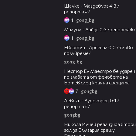
Шалке - Магдебург 4:3 /
репортаж/
1
gong_bg
05:37
Милуол - Лийдс 0:3 /репортаж/
1
gong_bg
02:06
Евертън - Арсенал 0:0 /първо
полувреме/
gong_bg
00:42
Нестор Ел Маестро бе ударен
по главата от феновете на
Ботев след края на срещата
7
gongbg
08:36
Левски - Лудогорец 0:1 /
репортаж/
gongbg
00:38
Никола Илиев реализира втори
гол за България срещу
Германия