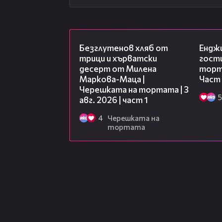
16:02
Безглутенов хляб от
Ендж
трици и хърватски
гости
десерт от Милена
торта
Маркова-Маца |
Част
Черешката на тортата | 3
5
авг. 2026 | част 1
4
Черешката на
тортата