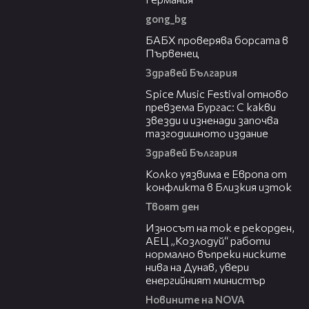
gong_bg
03:57
БАБХ проверява борсата в
Първенец
Здравей България
03:32
Spice Music Festival отново
превзема Бургас: С какви
звезди и изненади започва
тазгодишното издание
Здравей България
12:08
Колко уязвима е Европа от
конфликта в Близкия изток
Твоят ден
00:59
Износът на ток е рекорден,
АЕЦ „Козлодуй“ работи
нормално въпреки ниските
нива на Дунав, увери
енергийният министър
Новините на NOVA