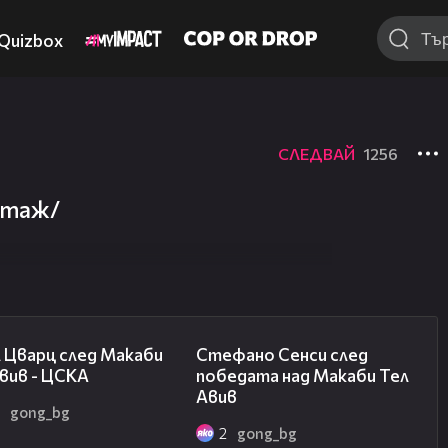
Quizbox
СЛЕДВАЙ
1256
ортаж/
02:27
03:43
 Цварц след Макаби
Стефано Сенси след
вив - ЦСКА
победата над Макаби Тел
Авив
2
gong_bg
2
gong_bg