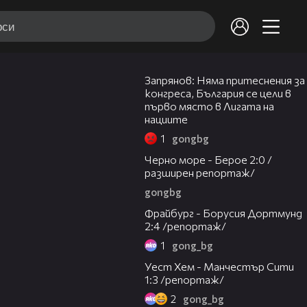
20:24
Запрянов: Няма притеснения за
конгреса, България се цели в
първо място в Лигата на
нациите
1
gongbg
09:01
Черно море - Берое 2:0 /
разширен репортаж/
gongbg
06:23
Фрайбург - Борусия Дортмунд
2:4 /репортаж/
1
gong_bg
07:37
Уест Хем - Манчестър Сити
1:3 /репортаж/
2
gong_bg
08:42