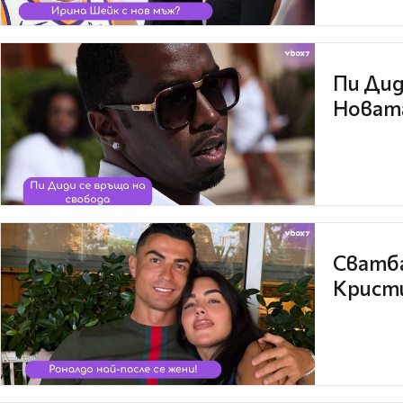
Пи Дид
Новата
Сватба
Кристи