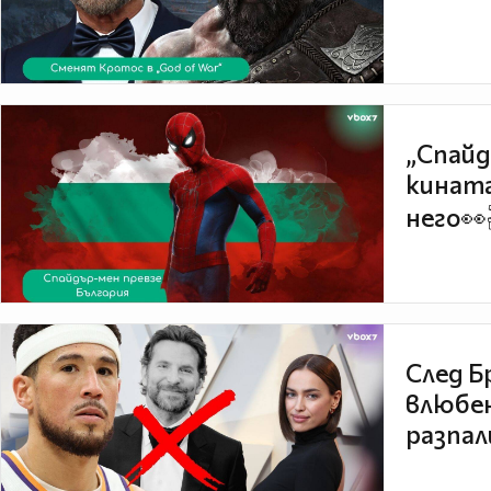
„Спайд
кината
него👀
След Б
влюбен
разпал