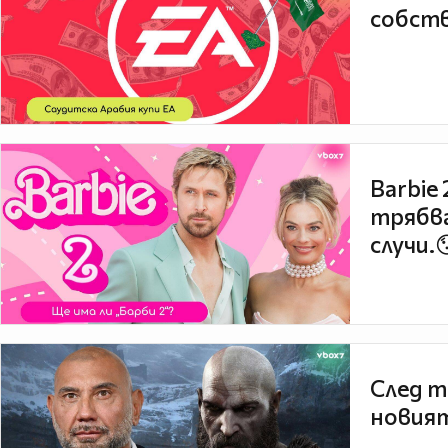
собств
Barbie
трябва
случи.
След т
новият