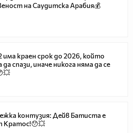
еност на Саудитска Арабия💰
 2 има краен срок до 2026, който
 да спази, иначе никога няма да се
😯💥
ежка контузия: Дейв Батиста е
 Кратос!😯💥