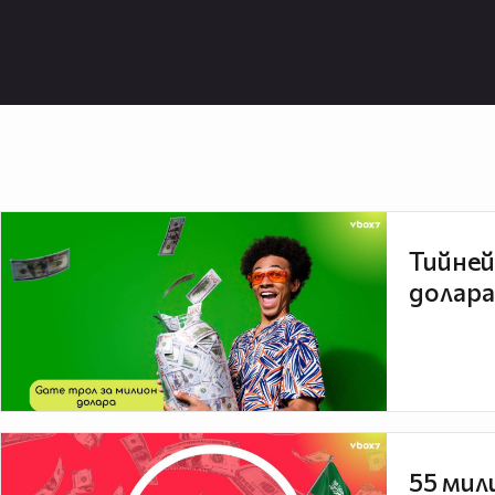
Тийней
долара
55 мил