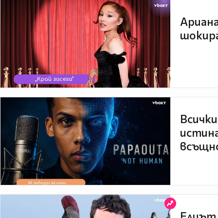
Ариана
шокира
Всички
истина
всъщно
Елиът 