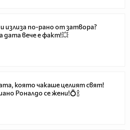
и излиза по-рано от затвора?
 дата вече е факт!💥
та, която чакаше целият свят!
ано Роналдо се жени!💍🍾