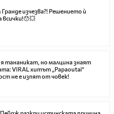
 Гранде изчезва?! Решението ѝ
 всички!😯💥
 я тананикат, но малцина знаят
та: VIRAL хитът „Papaoutai“
ст не е изпят от човек!
Пейдж разкри истинската причина