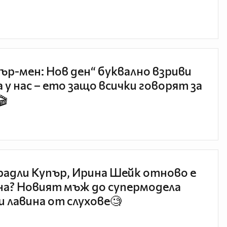
ър-мен: Нов ден“ буквално взриви
 у нас – ето защо всички говорят за
🎬
радли Купър, Ирина Шейк отново е
а? Новият мъж до супермодела
и лавина от слухове🧐