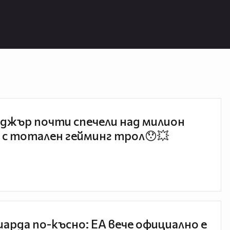
джър почти спечели над милион
 с тотален гейминг трол😯💥
иарда по-късно: EA вече официално е