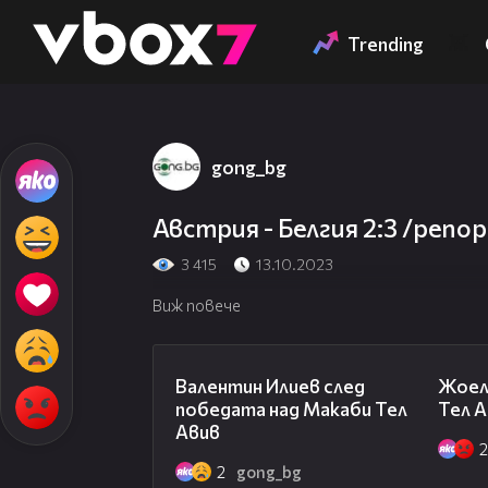
Member of
👾
Trending
gong_bg
Австрия - Белгия 2:3 /реп
3 415
13.10.2023
Виж повече
06:38
Валентин Илиев след
Жоел
победата над Макаби Тел
Тел А
Авив
2
gong_bg