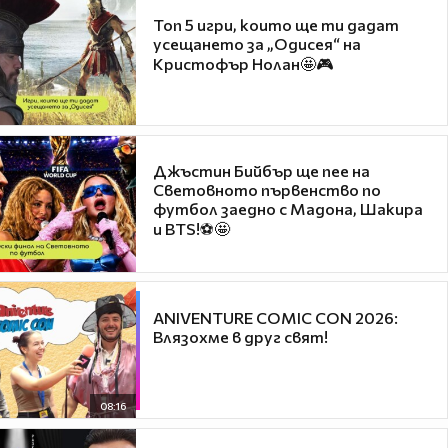
Топ 5 игри, които ще ти дадат
усещането за „Одисея“ на
Кристофър Нолан🤩🎮
Джъстин Бийбър ще пее на
Световното първенство по
футбол заедно с Мадона, Шакира
и BTS!⚽🤩
ANIVENTURE COMIC CON 2026:
Влязохме в друг свят!
08:16