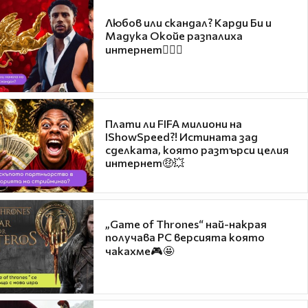
Любов или скандал? Карди Би и
Мадука Окойе разпалиха
интернет❤️‍🔥🔥
Плати ли FIFA милиони на
IShowSpeed?! Истината зад
сделката, която разтърси целия
интернет🤑💥
„Game of Thrones“ най-накрая
получава PC версията която
чакахме🎮🤩