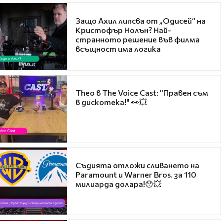
Защо Ахил липсва от „Одисей“ на
Кристофър Нолън? Най-
странното решение във филма
всъщност има логика
Theo в The Voice Cast: "Правен съм
в дискотека!" 👀💥
Съдията отложи сливането на
Paramount и Warner Bros. за 110
милиарда долара!😯💥