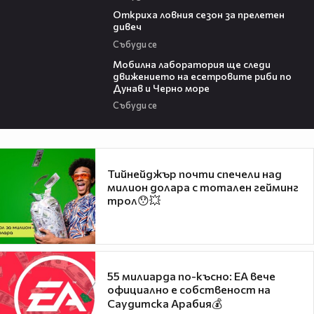
04:48
Откриха ловния сезон за прелетен
дивеч
Събуди се
04:09
Мобилна лаборатория ще следи
движението на есетровите риби по
Дунав и Черно море
Събуди се
Тийнейджър почти спечели над
милион долара с тотален гейминг
трол😯💥
55 милиарда по-късно: EA вече
официално е собственост на
Саудитска Арабия💰