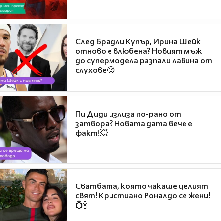
След Брадли Купър, Ирина Шейк
отново е влюбена? Новият мъж
до супермодела разпали лавина от
слухове🧐
Пи Диди излиза по-рано от
затвора? Новата дата вече е
факт!💥
Сватбата, която чакаше целият
свят! Кристиано Роналдо се жени!
💍🍾