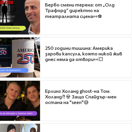
Бербо смени терена: от „Олд
Трафорд“ директно на
театралната сцена👀⚽
250 години тишина: Америка
зарови капсула, която никой жив
днес няма да отвори👀💥
Ерлинг Холанд ghost-на Том
Холанд?! 💀 Защо Спайдър-мен
остана на "seen"😅