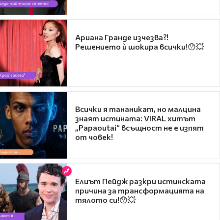
Ариана Гранде изчезва?!
Решението ѝ шокира всички!😯💥
Всички я тананикат, но малцина
знаят истината: VIRAL хитът
„Papaoutai“ всъщност не е изпят
от човек!
Елиът Пейдж разкри истинската
причина за трансформацията на
тялото си!😯💥