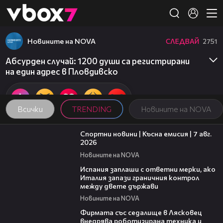
Member of
👾
Новините на NOVA
СЛЕДВАЙ
2751
Абсурден случай: 1200 души са регистрирани
на един адрес в Пловдивско
Всички
TRENDING
Новините на NOVA
03:46
Спортни новини | Късна емисия | 7 авг.
2026
Новините на NOVA
00:51
Испания заплаши с ответни мерки, ако
Италия запази граничния контрол
между двете държави
Новините на NOVA
00:06
Фирмата със седалище в Лясковец
внедрява роботизирана техника и