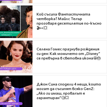
Кой съсипа Фантастичната
четворка? Майлс Телър
проговаря десетилетие по-късно
🎬👀💥
Селена Гомес празнува рождения
си ден: Как момичето от „Disney“
се превърна в световна икона🤩🎂
Джон Сина сподели 4 неща, които
могат да съсипят всяко GenZ:
„Ако ги имаш, провалът е
гарантиран“🧐💥