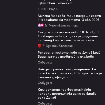
изкуствен интелект
ТРИТЕ ГРАДА
20:17
Милена Маркова-Маца посреща гости
| Черешката на тортата | 3 авг. 2026
5
Черешката на тортата
09:32
След смъртоносния побой в Пловдив:
Очевидци твърдят, че сред групата
тийнейджъри е имало и момичета
2
Здравей България
03:48
Рекордно ниското ниво на Дунав край
Видин разкри необичайни плажове
Събуди се
13:13
Най-застрашени от западнонилска
треска са хората над 60 години и тези
с имунен дефицит
Събуди се
03:43
Хилядолетия под водата: Какви
находки продължава да ни разкрива
река Дунав
Събуди се