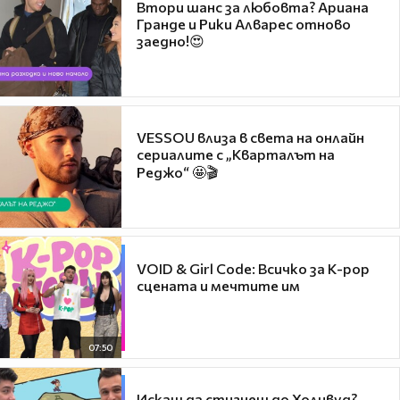
Втори шанс за любовта? Ариана
Гранде и Рики Алварес отново
заедно!😍
VESSOU влиза в света на онлайн
сериалите с „Кварталът на
Реджо“ 🤩🎬
VOID & Girl Code: Всичко за K-pop
сцената и мечтите им
07:50
Искаш да стигнеш до Холивуд?