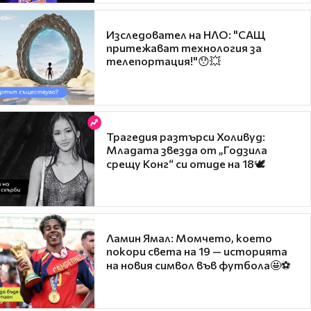
Изследовател на НЛО: "САЩ
притежават технология за
телепортация!"😯💥
Трагедия разтърси Холивуд:
Младата звезда от „Годзила
срещу Конг“ си отиде на 18🕊️
Ламин Ямал: Момчето, което
покори света на 19 — историята
на новия символ във футбола🤩⚽