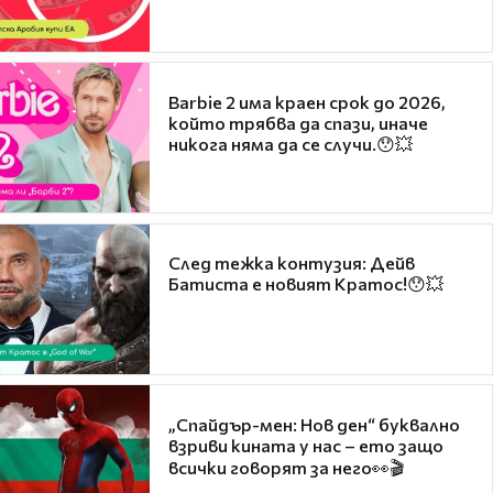
Barbie 2 има краен срок до 2026,
който трябва да спази, иначе
никога няма да се случи.😯💥
След тежка контузия: Дейв
Батиста е новият Кратос!😯💥
„Спайдър-мен: Нов ден“ буквално
взриви кината у нас – ето защо
всички говорят за него👀🎬