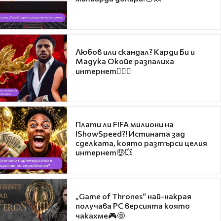
Любов или скандал? Карди Би и
Мадука Окойе разпалиха
интернет❤️‍🔥🔥
Плати ли FIFA милиони на
IShowSpeed?! Истината зад
сделката, която разтърси целия
интернет🤑💥
„Game of Thrones“ най-накрая
получава PC версията която
чакахме🎮🤩