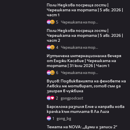
Поли Недкова посреща гости |
Черешката на тортата | 5 авг. 2026 |
част 1
5
Черешката на тортата
13:03
Поли Недкова посреща гости |
Черешката на тортата | 5 авг. 2026 |
част 2
4
Черешката на тортата
18:07
Изтънчена интернационална вечеря
от Енджи Касабие | Черешката на
тортата | 31 юли 2026 | Част 1
6
Черешката на тортата
08:28
Вуцов: Подвикванията на феновете на
Левски ме мотивират, готов съм да
заиграя в чужбина
2
gongpodcast
00:43
Барселона разпиля Елче и направи нова
крачка към титлата в Ла Лига
1
gong_bg
19:00
Темата на NOVA: „Думи и записи 2“