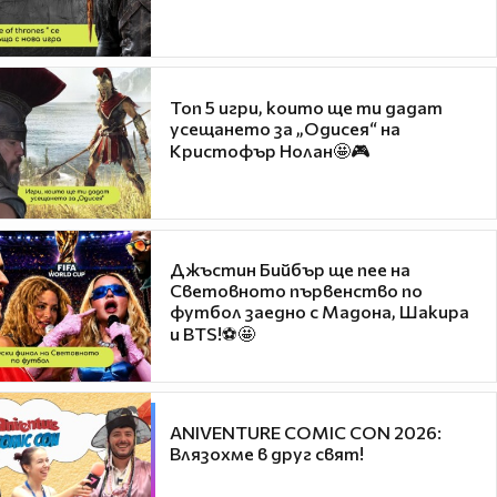
Топ 5 игри, които ще ти дадат
усещането за „Одисея“ на
Кристофър Нолан🤩🎮
Джъстин Бийбър ще пее на
Световното първенство по
футбол заедно с Мадона, Шакира
и BTS!⚽🤩
ANIVENTURE COMIC CON 2026:
Влязохме в друг свят!