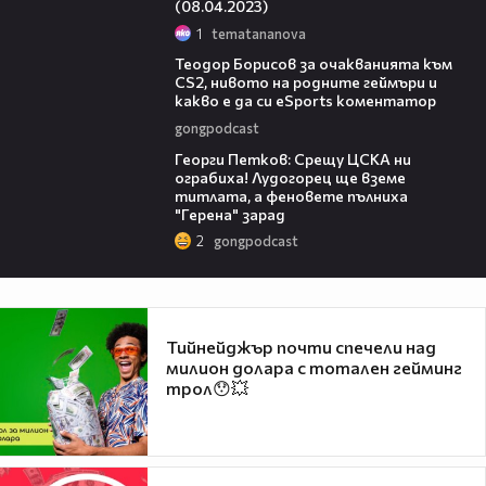
(08.04.2023)
1
tematananova
17:06
Теодор Борисов за очакванията към
CS2, нивото на родните геймъри и
какво е да си eSports коментатор
gongpodcast
16:02
Георги Петков: Срещу ЦСКА ни
ограбиха! Лудогорец ще вземе
титлата, а феновете пълниха
"Герена" зарад
2
gongpodcast
Тийнейджър почти спечели над
милион долара с тотален гейминг
трол😯💥