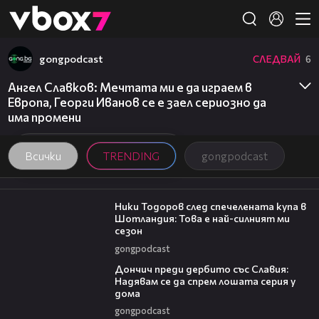
Member of
👾
gongpodcast
СЛЕДВАЙ
6
Ангел Славков: Мечтата ми е да играем в
Европа, Георги Иванов се е заел сериозно да
има промени
Всички
TRENDING
gongpodcast
17:33
Ники Тодоров след спечелената купа в
Шотландия: Това е най-силният ми
сезон
gongpodcast
20:02
Дончич преди дербито със Славия:
Надявам се да спрем лошата серия у
дома
gongpodcast
19:25