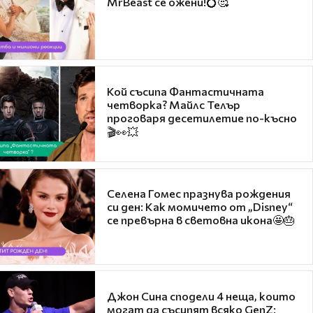
MrBeast се ожени!💍🥰
Кой съсипа Фантастичната
четворка? Майлс Телър
проговаря десетилетие по-късно
🎬👀💥
Селена Гомес празнува рождения
си ден: Как момичето от „Disney“
се превърна в световна икона🤩🎂
Джон Сина сподели 4 неща, които
могат да съсипят всяко GenZ: