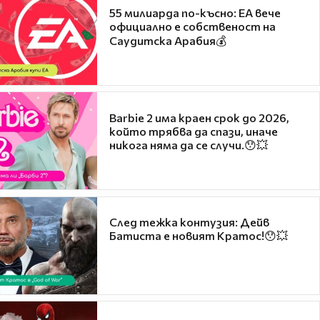
55 милиарда по-късно: EA вече
официално е собственост на
Саудитска Арабия💰
Barbie 2 има краен срок до 2026,
който трябва да спази, иначе
никога няма да се случи.😯💥
След тежка контузия: Дейв
Батиста е новият Кратос!😯💥