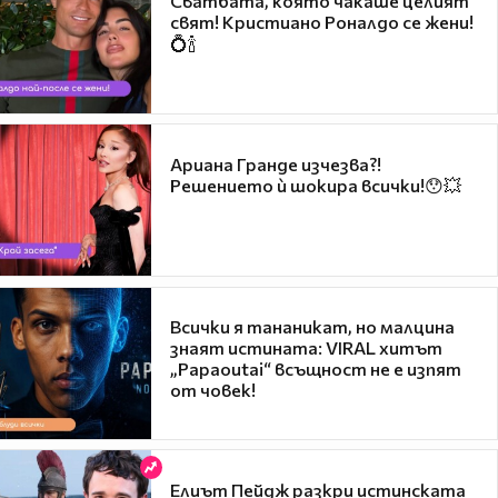
Сватбата, която чакаше целият
свят! Кристиано Роналдо се жени!
💍🍾
Ариана Гранде изчезва?!
Решението ѝ шокира всички!😯💥
Всички я тананикат, но малцина
знаят истината: VIRAL хитът
„Papaoutai“ всъщност не е изпят
от човек!
Елиът Пейдж разкри истинската