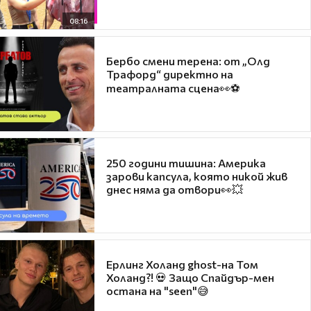
08:16
Бербо смени терена: от „Олд
Трафорд“ директно на
театралната сцена👀⚽
250 години тишина: Америка
зарови капсула, която никой жив
днес няма да отвори👀💥
Ерлинг Холанд ghost-на Том
Холанд?! 💀 Защо Спайдър-мен
остана на "seen"😅