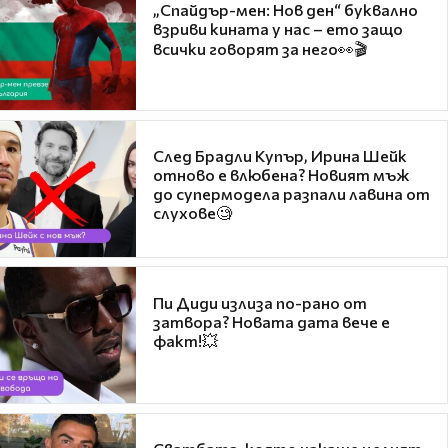
„Спайдър-мен: Нов ден“ буквално
взриви кината у нас – ето защо
всички говорят за него👀🎬
След Брадли Купър, Ирина Шейк
отново е влюбена? Новият мъж
до супермодела разпали лавина от
слухове🧐
Пи Диди излиза по-рано от
затвора? Новата дата вече е
факт!💥