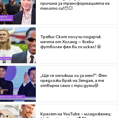
причина за трансформацията на
тялото си!😯💥
Травис Скот получи подарък
мечта от Холанд — всеки
футболен фен би го искал! 🤩
„Ще се омъжиш ли за мен?“: Фен
предложи брак на Зендая, а тя
отвърна само с три думи😅
Кралят на YouTube – младоженец: