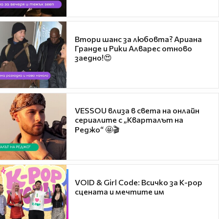
Втори шанс за любовта? Ариана
Гранде и Рики Алварес отново
заедно!😍
VESSOU влиза в света на онлайн
сериалите с „Кварталът на
Реджо“ 🤩🎬
VOID & Girl Code: Всичко за K-pop
сцената и мечтите им