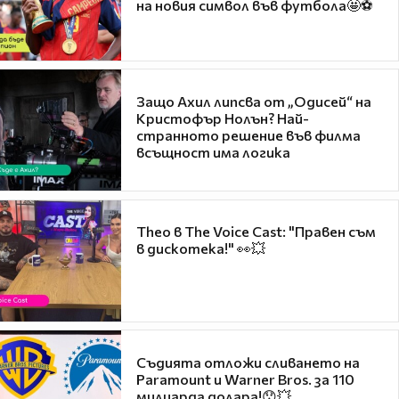
на новия символ във футбола🤩⚽
Защо Ахил липсва от „Одисей“ на
Кристофър Нолън? Най-
странното решение във филма
всъщност има логика
Theo в The Voice Cast: "Правен съм
в дискотека!" 👀💥
Съдията отложи сливането на
Paramount и Warner Bros. за 110
милиарда долара!😯💥