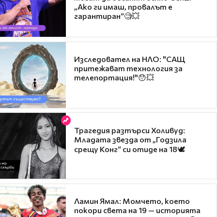
„Ако ги имаш, провалът е
гарантиран“🧐💥
Изследовател на НЛО: "САЩ
притежават технология за
телепортация!"😯💥
Трагедия разтърси Холивуд:
Младата звезда от „Годзила
срещу Конг“ си отиде на 18🕊️
Ламин Ямал: Момчето, което
покори света на 19 — историята