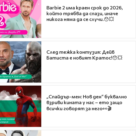
Barbie 2 има краен срок до 2026,
който трябва да спази, иначе
никога няма да се случи.😯💥
След тежка контузия: Дейв
Батиста е новият Кратос!😯💥
„Спайдър-мен: Нов ден“ буквално
взриви кината у нас – ето защо
всички говорят за него👀🎬