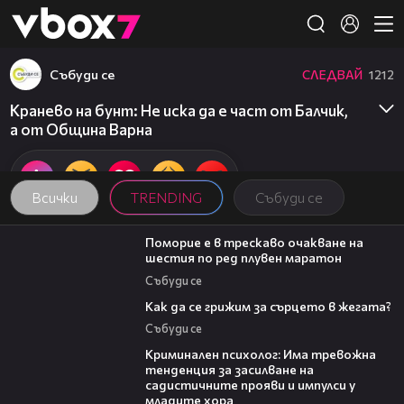
Member of
👾
Събуди се
СЛЕДВАЙ
1212
Кранево на бунт: Не иска да е част от Балчик,
а от Община Варна
Всички
TRENDING
Събуди се
03:22
Поморие е в трескаво очакване на
шестия по ред плувен маратон
Събуди се
07:56
Как да се грижим за сърцето в жегата?
Събуди се
09:42
Криминален психолог: Има тревожна
тенденция за засилване на
садистичните прояви и импулси у
младите хора