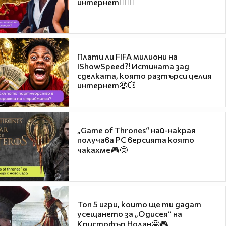
интернет❤️‍🔥🔥
Плати ли FIFA милиони на
IShowSpeed?! Истината зад
сделката, която разтърси целия
интернет🤑💥
„Game of Thrones“ най-накрая
получава PC версията която
чакахме🎮🤩
Топ 5 игри, които ще ти дадат
усещането за „Одисея“ на
Кристофър Нолан🤩🎮