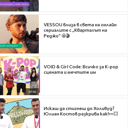
VESSOU влиза в света на онлайн
сериалите с „Кварталът на
Реджо“ 🤩🎬
VOID & Girl Code: Всичко за K-pop
сцената и мечтите им
07:50
Искаш да стигнеш до Холивуд?
Юлиан Костов разкрива как!👀💥