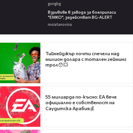
gongbg
00:34
Взривове в завода за боеприпаси
"ЕМКО", задействат BG-ALERT
moiatanovina
Тийнейджър почти спечели над
милион долара с тотален гейминг
трол😯💥
55 милиарда по-късно: EA вече
официално е собственост на
Саудитска Арабия💰