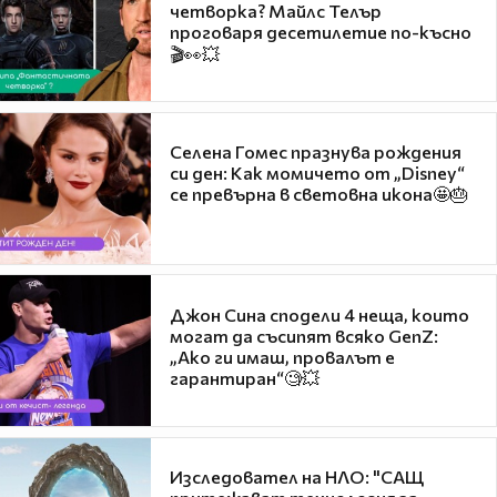
четворка? Майлс Телър
проговаря десетилетие по-късно
🎬👀💥
Селена Гомес празнува рождения
си ден: Как момичето от „Disney“
се превърна в световна икона🤩🎂
Джон Сина сподели 4 неща, които
могат да съсипят всяко GenZ:
„Ако ги имаш, провалът е
гарантиран“🧐💥
Изследовател на НЛО: "САЩ