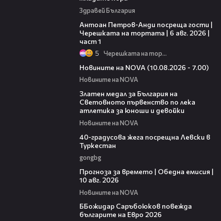
Здравей България
19:09
Антоан Петров-Анди посреща гости |
Черешката на тортата | 6 авг. 2026 |
част 1
5
Черешката на тортата
04:15
Новините на NOVA (10.08.2026 - 7.00)
Новините на NOVA
01:02
Златен медал за България на
Световното първенство по лека
атлетика за юноши и девойки
Новините на NOVA
01:10
40-градусова жега посрещна Левски в
Туркестан
gongbg
01:53
Прогноза за времето | Обедна емисия |
10 авг. 2026
Новините на NOVA
01:18
ББожидар Саръбоюков повежда
българите на Евро 2026