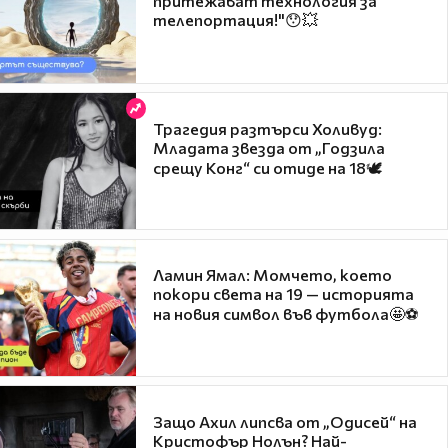
притежават технология за
телепортация!"😯💥
Трагедия разтърси Холивуд:
Младата звезда от „Годзила
срещу Конг“ си отиде на 18🕊️
Ламин Ямал: Момчето, което
покори света на 19 — историята
на новия символ във футбола🤩⚽
Защо Ахил липсва от „Одисей“ на
Кристофър Нолън? Най-