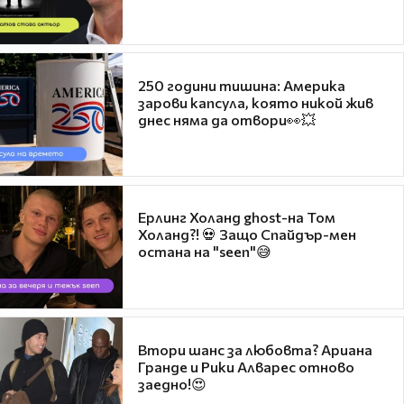
250 години тишина: Америка
зарови капсула, която никой жив
днес няма да отвори👀💥
Ерлинг Холанд ghost-на Том
Холанд?! 💀 Защо Спайдър-мен
остана на "seen"😅
Втори шанс за любовта? Ариана
Гранде и Рики Алварес отново
заедно!😍