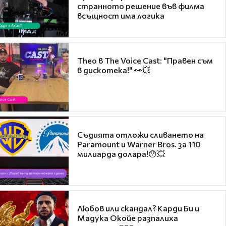
странното решение във филма
всъщност има логика
Theo в The Voice Cast: "Правен съм
в дискотека!" 👀💥
Съдията отложи сливането на
Paramount и Warner Bros. за 110
милиарда долара!😯💥
Любов или скандал? Карди Би и
Мадука Окойе разпалиха