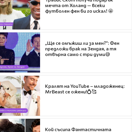
мечта от Холанд — всеки
футболен фен би го искал! 🤩
„Ще се омъжиш ли за мен?“: Фен
предложи брак на Зендая, а тя
отвърна само с три думи😅
Кралят на YouTube – младоженец:
MrBeast се ожени!💍🥰
Кой съсипа Фантастичната