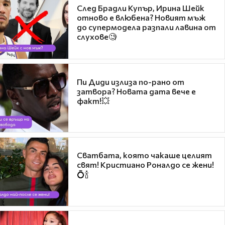
След Брадли Купър, Ирина Шейк
отново е влюбена? Новият мъж
до супермодела разпали лавина от
слухове🧐
Пи Диди излиза по-рано от
затвора? Новата дата вече е
факт!💥
Сватбата, която чакаше целият
свят! Кристиано Роналдо се жени!
💍🍾