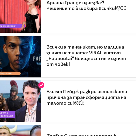
Ариана Гранде изчезва?!
Решението ѝ шокира всички!😯💥
Всички я тананикат, но малцина
знаят истината: VIRAL хитът
„Papaoutai“ всъщност не е изпят
от човек!
Елиът Пейдж разкри истинската
причина за трансформацията на
тялото си!😯💥
Травис Скот получи подарък