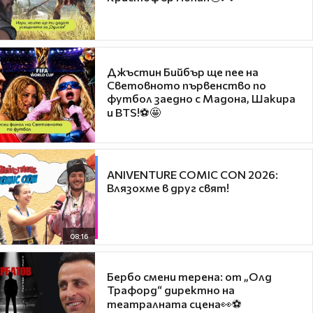
Джъстин Бийбър ще пее на
Световното първенство по
футбол заедно с Мадона, Шакира
и BTS!⚽🤩
ANIVENTURE COMIC CON 2026:
Влязохме в друг свят!
08:16
Бербо смени терена: от „Олд
Трафорд“ директно на
театралната сцена👀⚽