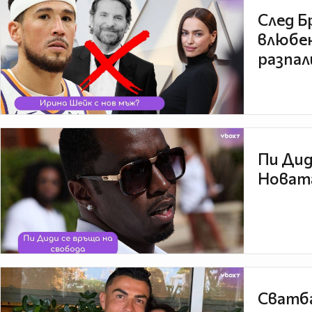
След Б
влюбен
разпал
Пи Дид
Новата
Сватба