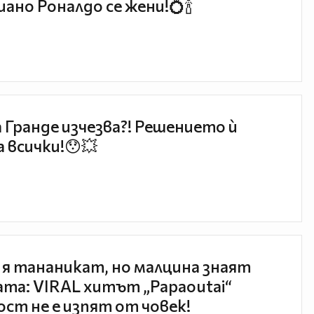
ано Роналдо се жени!💍🍾
 Гранде изчезва?! Решението ѝ
 всички!😯💥
 я тананикат, но малцина знаят
та: VIRAL хитът „Papaoutai“
ст не е изпят от човек!