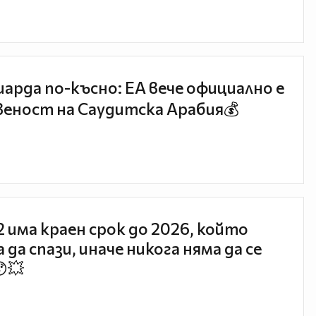
иарда по-късно: EA вече официално е
еност на Саудитска Арабия💰
 2 има краен срок до 2026, който
 да спази, иначе никога няма да се
😯💥