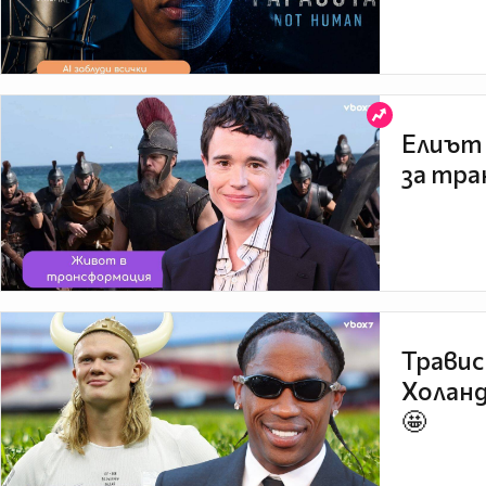
Елиът 
за тра
Травис
Холанд
🤩