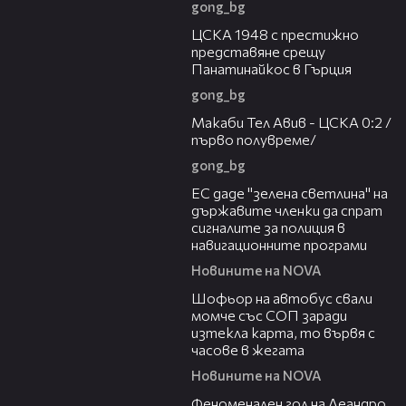
gong_bg
01:28
ЦСКА 1948 с престижно
представяне срещу
Панатинайкос в Гърция
gong_bg
04:36
Макаби Тел Авив - ЦСКА 0:2 /
първо полувреме/
gong_bg
03:04
ЕС даде "зелена светлина" на
държавите членки да спрат
сигналите за полиция в
навигационните програми
Новините на NOVA
03:35
Шофьор на автобус свали
момче със СОП заради
изтекла карта, то вървя с
часове в жегата
Новините на NOVA
01:43
Феноменален гол на Леандро