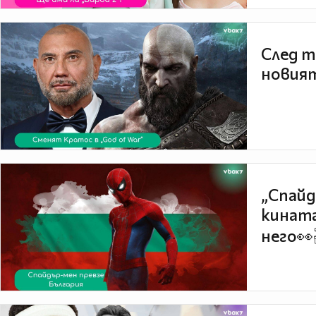
След т
новият
„Спайд
кината
него👀