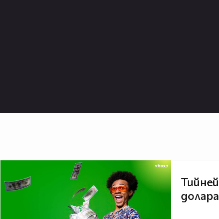
Тийней
долара