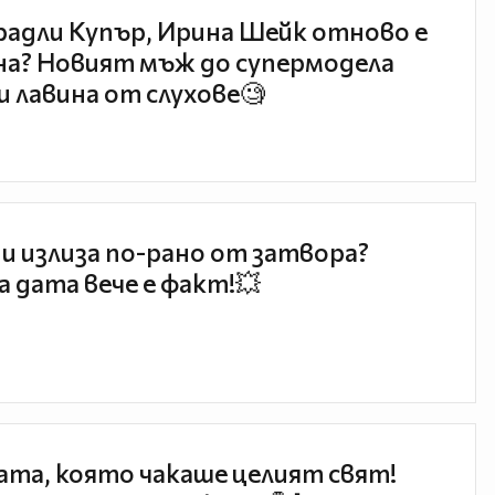
радли Купър, Ирина Шейк отново е
а? Новият мъж до супермодела
и лавина от слухове🧐
и излиза по-рано от затвора?
 дата вече е факт!💥
та, която чакаше целият свят!