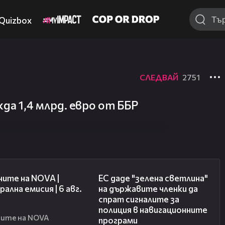
Quizbox
СЛЕДВАЙ
2751
а 1,4 млрд. евро от ББР
47:06
03:04
ите на NOVA |
ЕС даде "зелена светлина"
ална емисия | 6 авг.
на държавите членки да
спрат сигналите за
полиция в навигационните
ите на NOVA
програми