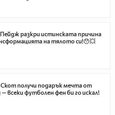
Пейдж разкри истинската причина
нсформацията на тялото си!😯💥
 Скот получи подарък мечта от
 — всеки футболен фен би го искал!