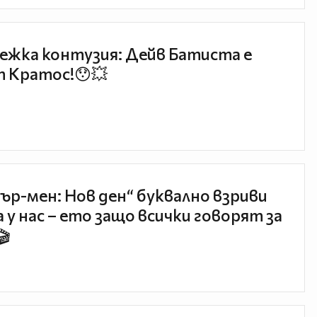
ежка контузия: Дейв Батиста е
 Кратос!😯💥
ър-мен: Нов ден“ буквално взриви
 у нас – ето защо всички говорят за
🎬