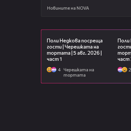
Новините на NOVA
19:25
Поли Недкова посреща
Поли
гости | Черешката на
гости
тортата | 5 авг. 2026 |
торта
част 1
част 
4
Черешката на
2
тортата