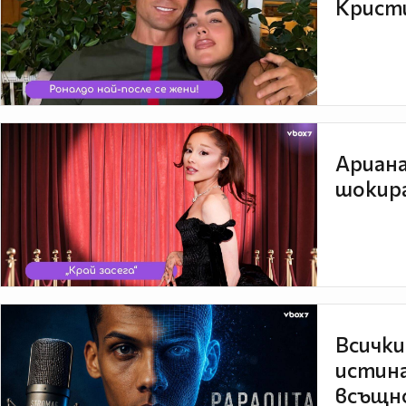
Кристи
Ариана
шокира
Всички
истина
всъщно