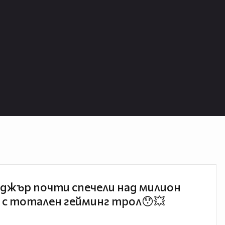
джър почти спечели над милион
 с тотален гейминг трол😯💥