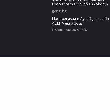
Годой прати Макаби в нокдаун
gong_bg
03:51
Пресъхналият Дунав заплашва
АЕЦ "Черна вода"
Новините на NOVA