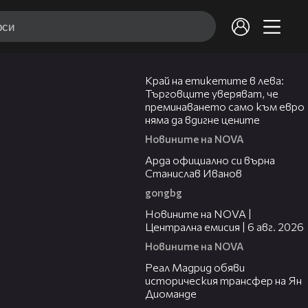
05:49
Край на етикетите в лева:
Търговците уверяват, че
преминаването само към евро
няма да вдигне цените
Новините на NOVA
00:19
Арда официално си върна
Станислав Иванов
gongbg
47:06
Новините на NOVA |
Централна емисия | 6 авг. 2026
Новините на NOVA
00:29
Реал Мадрид обяви
историческия трансфер на Ян
Диоманде