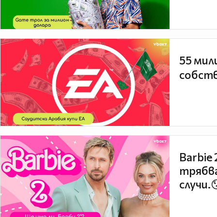
55 мил
собств
Barbie
трябва
случи.