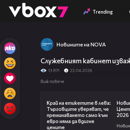
Member of
👾
Trending
Новините на NOVA
Служебният кабинет изважд
13 871
22.04.2026
Виж повече
05:49
Край на етикетите в лева:
Новин
Търговците уверяват, че
Центр
преминаването само към
2026
евро няма да вдигне
Новин
цените