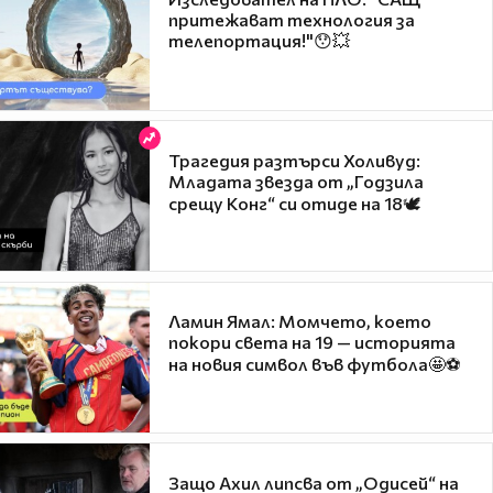
притежават технология за
телепортация!"😯💥
Трагедия разтърси Холивуд:
Младата звезда от „Годзила
срещу Конг“ си отиде на 18🕊️
Ламин Ямал: Момчето, което
покори света на 19 — историята
на новия символ във футбола🤩⚽
Защо Ахил липсва от „Одисей“ на