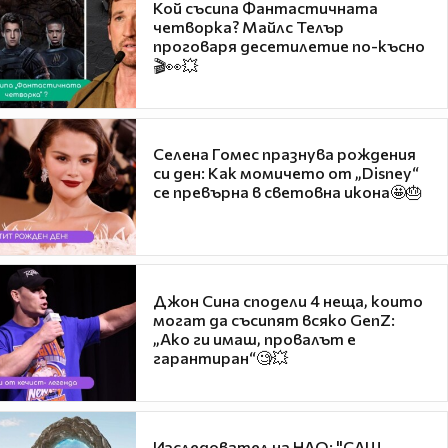
Кой съсипа Фантастичната
четворка? Майлс Телър
проговаря десетилетие по-късно
🎬👀💥
Селена Гомес празнува рождения
си ден: Как момичето от „Disney“
се превърна в световна икона🤩🎂
Джон Сина сподели 4 неща, които
могат да съсипят всяко GenZ:
„Ако ги имаш, провалът е
гарантиран“🧐💥
Изследовател на НЛО: "САЩ