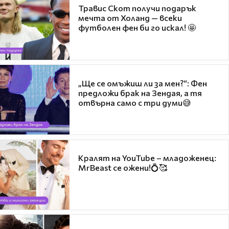
Травис Скот получи подарък
мечта от Холанд — всеки
футболен фен би го искал! 🤩
„Ще се омъжиш ли за мен?“: Фен
предложи брак на Зендая, а тя
отвърна само с три думи😅
Кралят на YouTube – младоженец:
MrBeast се ожени!💍🥰