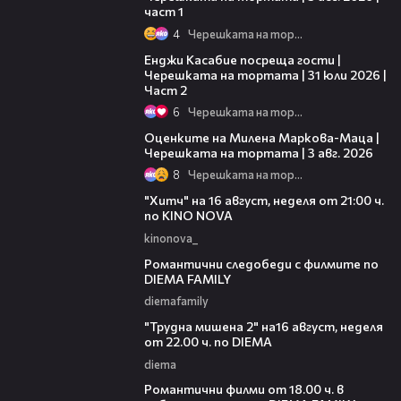
част 1
4
Черешката на тортата
16:45
Енджи Касабие посреща гости |
Черешката на тортата | 31 юли 2026 |
Част 2
6
Черешката на тортата
14:06
Оценките на Милена Маркова-Маца |
Черешката на тортата | 3 авг. 2026
8
Черешката на тортата
00:30
"Хитч" на 16 август, неделя от 21:00 ч.
по KINO NOVA
kinonova_
00:31
Романтични следобеди с филмите по
DIEMA FAMILY
diemafamily
00:31
"Трудна мишена 2" на16 август, неделя
от 22.00 ч. по DIEMA
diema
00:36
Романтични филми от 18.00 ч. в