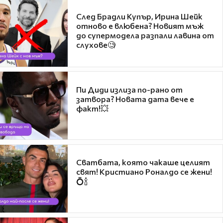
След Брадли Купър, Ирина Шейк
отново е влюбена? Новият мъж
до супермодела разпали лавина от
слухове🧐
Пи Диди излиза по-рано от
затвора? Новата дата вече е
факт!💥
Сватбата, която чакаше целият
свят! Кристиано Роналдо се жени!
💍🍾