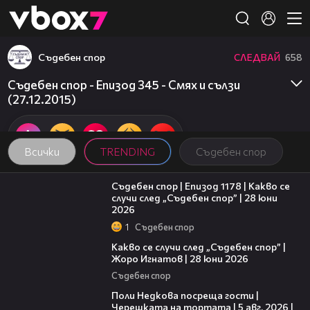
Member of
👾
Съдебен спор
СЛЕДВАЙ
658
Съдебен спор - Епизод 345 - Смях и сълзи
(27.12.2015)
Всички
TRENDING
Съдебен спор
47:02
Съдебен спор | Епизод 1178 | Какво се
случи след „Съдебен спор” | 28 юни
2026
1
Съдебен спор
15:58
Какво се случи след „Съдебен спор” |
Жоро Игнатов | 28 юни 2026
Съдебен спор
19:25
Поли Недкова посреща гости |
Черешката на тортата | 5 авг. 2026 |