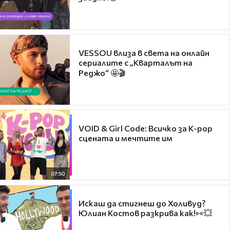
VESSOU влиза в света на онлайн
сериалите с „Кварталът на
Реджо“ 🤩🎬
VOID & Girl Code: Всичко за K-pop
сцената и мечтите им
07:50
Искаш да стигнеш до Холивуд?
Юлиан Костов разкрива как!👀💥