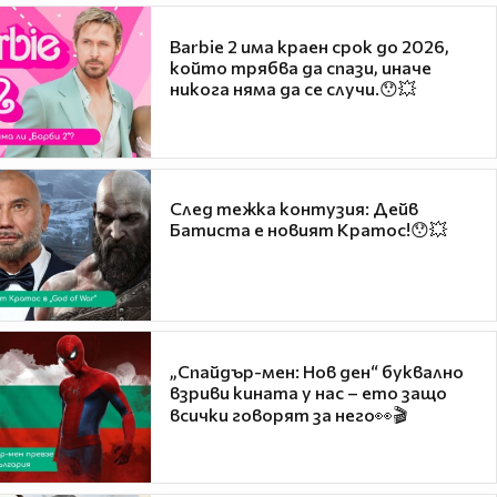
Barbie 2 има краен срок до 2026,
който трябва да спази, иначе
никога няма да се случи.😯💥
След тежка контузия: Дейв
Батиста е новият Кратос!😯💥
„Спайдър-мен: Нов ден“ буквално
взриви кината у нас – ето защо
всички говорят за него👀🎬