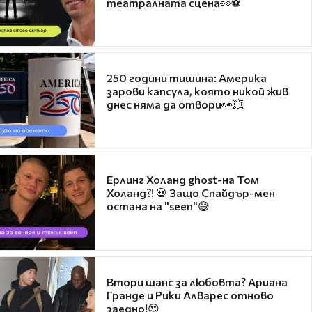
театралната сцена👀⚽
250 години тишина: Америка
зарови капсула, която никой жив
днес няма да отвори👀💥
Ерлинг Холанд ghost-на Том
Холанд?! 💀 Защо Спайдър-мен
остана на "seen"😅
Втори шанс за любовта? Ариана
Гранде и Рики Алварес отново
заедно!😍