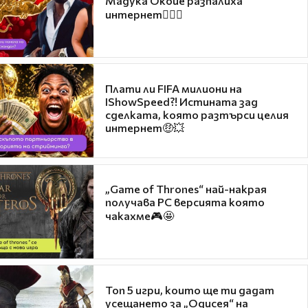
Мадука Окойе разпалиха
интернет❤️‍🔥🔥
Плати ли FIFA милиони на
IShowSpeed?! Истината зад
сделката, която разтърси целия
интернет🤑💥
„Game of Thrones“ най-накрая
получава PC версията която
чакахме🎮🤩
Топ 5 игри, които ще ти дадат
усещането за „Одисея“ на