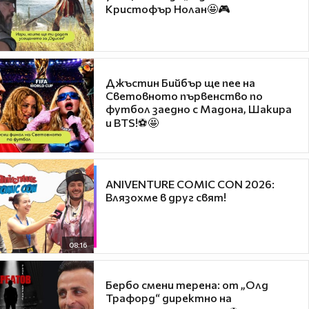
Кристофър Нолан🤩🎮
Джъстин Бийбър ще пее на
Световното първенство по
футбол заедно с Мадона, Шакира
и BTS!⚽🤩
ANIVENTURE COMIC CON 2026:
Влязохме в друг свят!
08:16
Бербо смени терена: от „Олд
Трафорд“ директно на