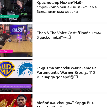
Кристофър Нолън? Най-
странното решение във филма
всъщност има логика
Theo в The Voice Cast: "Правен съм
в дискотека!" 👀💥
Съдията отложи сливането на
Paramount и Warner Bros. за 110
милиарда долара!😯💥
Любов или скандал? Карди Би и