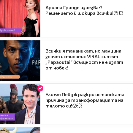
Ариана Гранде изчезва?!
Решението ѝ шокира всички!😯💥
Всички я тананикат, но малцина
знаят истината: VIRAL хитът
„Papaoutai“ всъщност не е изпят
от човек!
Елиът Пейдж разкри истинската
причина за трансформацията на
тялото си!😯💥