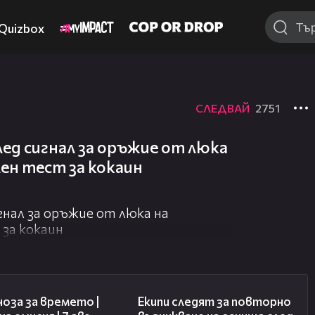
Quizbox
СЛЕДВАЙ
2751
лед сигнал за оръжие от люка
ен тест за кокаин
гнал за оръжие от люка на
за кокаин
02:23
03:09
оза за времето |
Екипи следят за повторно