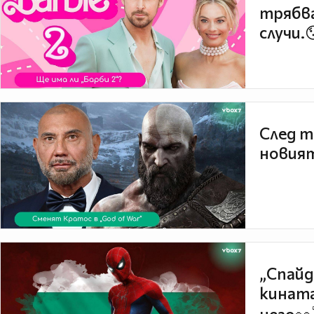
трябва
случи.
След т
новият
„Спайд
кината