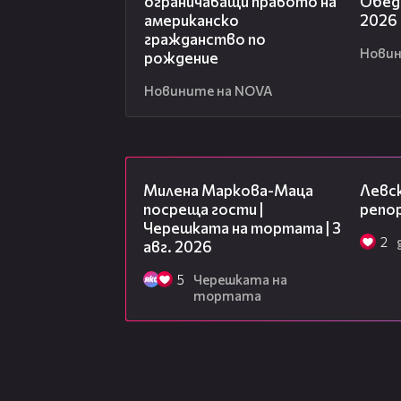
ограничаващи правото на
Обедн
американско
2026
гражданство по
Новин
рождение
Новините на NOVA
20:17
Милена Маркова-Маца
Левск
посреща гости |
репо
Черешката на тортата | 3
2
авг. 2026
5
Черешката на
тортата