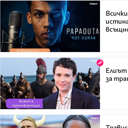
Всички
истина
всъщно
Елиът 
за тра
Травис