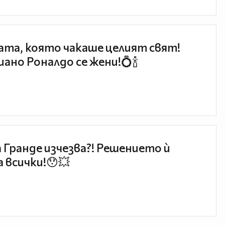
та, която чакаше целият свят!
ано Роналдо се жени!💍🍾
 Гранде изчезва?! Решението ѝ
 всички!😯💥