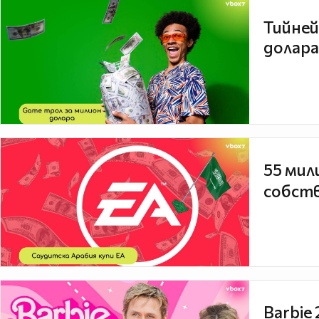
Тийней
долара
55 мил
собств
Barbie