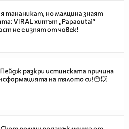
 я тананикат, но малцина знаят
та: VIRAL хитът „Papaoutai“
ст не е изпят от човек!
Пейдж разкри истинската причина
нсформацията на тялото си!😯💥
 Скот получи подарък мечта от