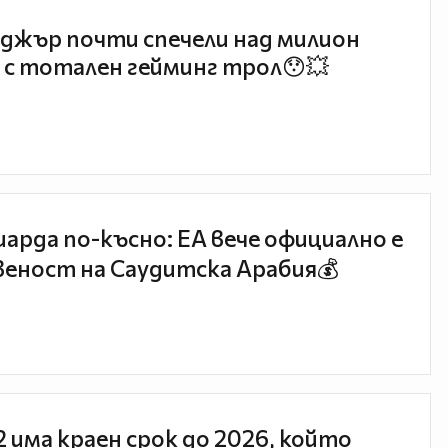
джър почти спечели над милион
 с тотален гейминг трол😯💥
иарда по-късно: EA вече официално е
еност на Саудитска Арабия💰
 2 има краен срок до 2026, който