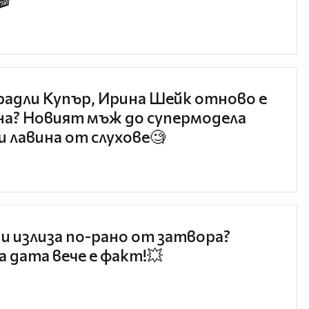
🎬
радли Купър, Ирина Шейк отново е
а? Новият мъж до супермодела
и лавина от слухове🧐
и излиза по-рано от затвора?
 дата вече е факт!💥