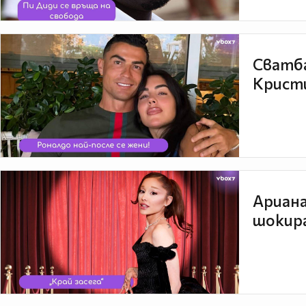
Сватба
Кристи
Ариана
шокира