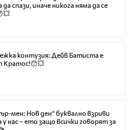
 да спази, иначе никога няма да се
😯💥
ежка контузия: Дейв Батиста е
 Кратос!😯💥
ър-мен: Нов ден“ буквално взриви
 у нас – ето защо всички говорят за