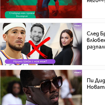
него👀
След Б
влюбен
разпал
Пи Дид
Новата