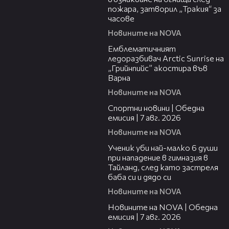
пожара, затворил „Тракия“ за
часове
Новините на NOVA
00:48
Емблематичният
ледоразбивач Arctic Sunrise на
„Грийнпийс” акостира във
Варна
Новините на NOVA
04:05
Спортни новини | Обедна
емисия | 7 aвг. 2026
Новините на NOVA
00:38
Ученик уби най-малко 6 души
при нападение в гимназия в
Тайланд, след като застреля
баба си и дядо си
Новините на NOVA
21:19
Новините на NOVA | Обедна
емисия | 7 авг. 2026