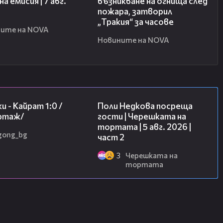
а емисия | 7 авг.
възникване на огнища след
пожара, затворил
„Тракия“ за часове
ите на NOVA
Новините на NOVA
05:57
13:03
и - Кайрат 1:0 /
Поли Недкова посреща
ртаж/
гости | Черешката на
тортата | 5 авг. 2026 |
gong_bg
част 2
3
Черешката на
тортата