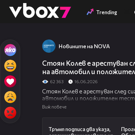
Member of
👾
Trending
Новините на NOVA
Стоян Колев е арестуван с
на автомобил и положител
62 363
16.06.2026
Стоян Колев е арестуван след си
автомобил и положителен тест 
Виж повече
01:24
Тръмп подписа два указа,
Прогн