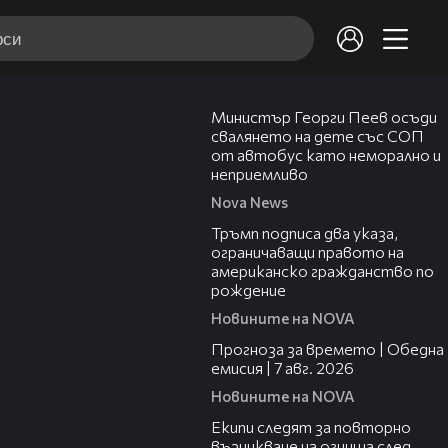
00:31
Министър Георги Пеев осъди
свалянето на дете със СОП
от автобус като неморално и
неприемливо
Nova News
01:24
Тръмп подписа два указа,
ограничаващи правото на
американско гражданство по
рождение
Новините на NOVA
02:23
Прогноза за времето | Обедна
емисия | 7 авг. 2026
Новините на NOVA
03:09
Екипи следят за повторно
възникване на огнища след