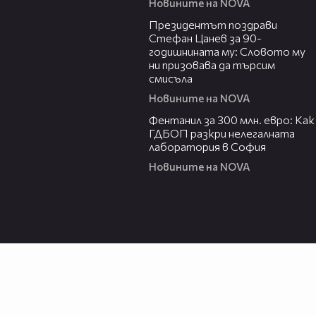
Новините на NOVA
00:38
Президентът поздрави
Стефан Цанев за 90-
годишнината му: Словото му
ни призовава да търсим
смисъла
Новините на NOVA
02:54
Фентанил за 300 млн. евро: Как
ГДБОП разкри нелегалната
лаборатория в София
Новините на NOVA