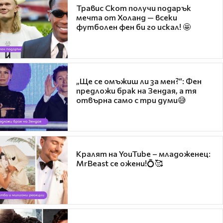
Травис Скот получи подарък
мечта от Холанд — всеки
футболен фен би го искал! 🤩
„Ще се омъжиш ли за мен?“: Фен
предложи брак на Зендая, а тя
отвърна само с три думи😅
Кралят на YouTube – младоженец:
MrBeast се ожени!💍🥰