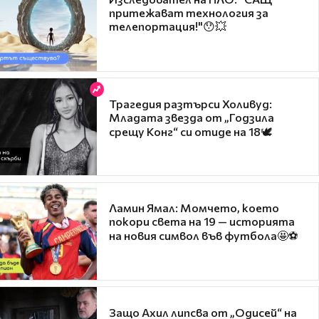
притежават технология за
телепортация!"😯💥
Трагедия разтърси Холивуд:
Младата звезда от „Годзила
срещу Конг“ си отиде на 18🕊️
Ламин Ямал: Момчето, което
покори света на 19 — историята
на новия символ във футбола🤩⚽
Защо Ахил липсва от „Одисей“ на