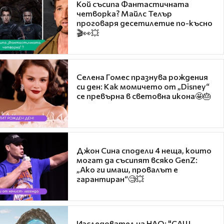
Кой съсипа Фантастичната
четворка? Майлс Телър
проговаря десетилетие по-късно
🎬👀💥
Селена Гомес празнува рождения
си ден: Как момичето от „Disney“
се превърна в световна икона🤩🎂
Джон Сина сподели 4 неща, които
могат да съсипят всяко GenZ:
„Ако ги имаш, провалът е
гарантиран“🧐💥
Изследовател на НЛО: "САЩ