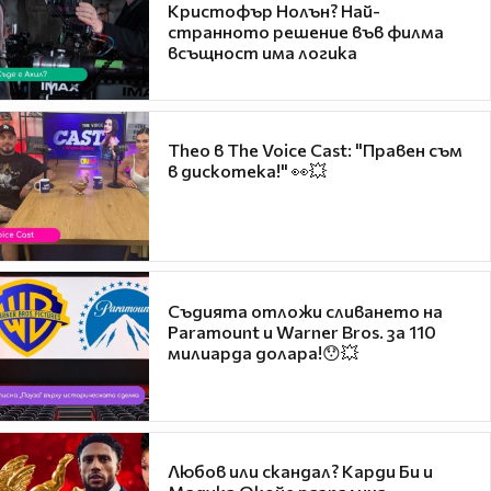
Кристофър Нолън? Най-
странното решение във филма
всъщност има логика
Theo в The Voice Cast: "Правен съм
в дискотека!" 👀💥
Съдията отложи сливането на
Paramount и Warner Bros. за 110
милиарда долара!😯💥
Любов или скандал? Карди Би и