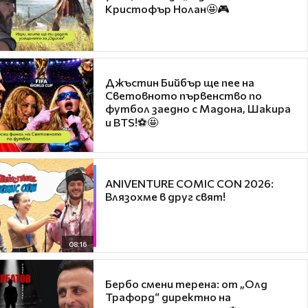
Кристофър Нолан🤩🎮
Джъстин Бийбър ще пее на
Световното първенство по
футбол заедно с Мадона, Шакира
и BTS!⚽🤩
ANIVENTURE COMIC CON 2026:
Влязохме в друг свят!
08:16
Бербо смени терена: от „Олд
Трафорд“ директно на