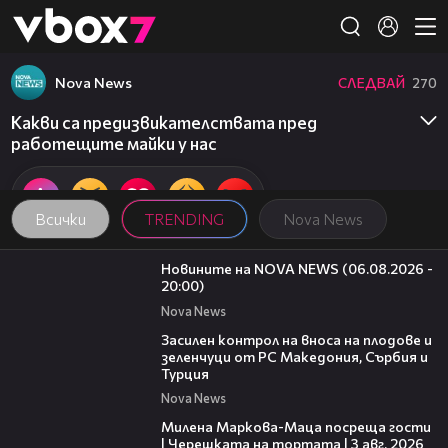
Member of
👾
Nova News
СЛЕДВАЙ
270
Какви са предизвикателствата пред
работещите майки у нас
Всички
TRENDING
Nova News
23:12
Новините на NOVA NEWS (06.08.2026 -
20:00)
Nova News
01:53
Засилен контрол на вноса на плодове и
зеленчуци от РС Македония, Сърбия и
Турция
Nova News
20:17
Милена Маркова-Маца посреща гости
| Черешката на тортата | 3 авг. 2026