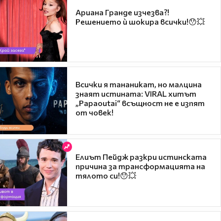
Ариана Гранде изчезва?!
Решението ѝ шокира всички!😯💥
Всички я тананикат, но малцина
знаят истината: VIRAL хитът
„Papaoutai“ всъщност не е изпят
от човек!
Елиът Пейдж разкри истинската
причина за трансформацията на
тялото си!😯💥