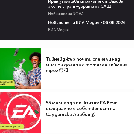
Иран заплашва страните от Залива,
ако не спрат ударите на САЩ
Новините на NOVA
22:43
Новините на ВИА Медия - 06.08.2026
ВИА Медия
Тийнейджър почти спечели над
милион долара с тотален гейминг
трол😯💥
55 милиарда по-късно: EA вече
официално е собственост на
Саудитска Арабия💰