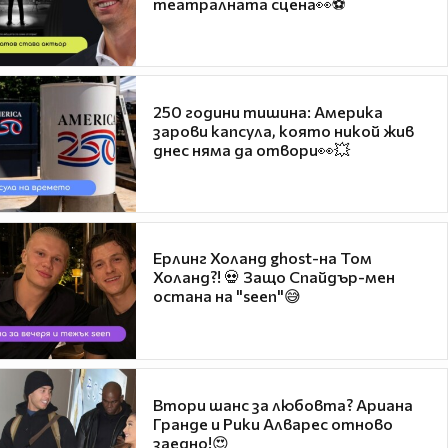
театралната сцена👀⚽
250 години тишина: Америка
зарови капсула, която никой жив
днес няма да отвори👀💥
Ерлинг Холанд ghost-на Том
Холанд?! 💀 Защо Спайдър-мен
остана на "seen"😅
Втори шанс за любовта? Ариана
Гранде и Рики Алварес отново
заедно!😍