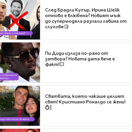
След Брадли Купър, Ирина Шейк
отново е влюбена? Новият мъж
до супермодела разпали лавина от
слухове🧐
Пи Диди излиза по-рано от
затвора? Новата дата вече е
факт!💥
Сватбата, която чакаше целият
свят! Кристиано Роналдо се жени!
💍🍾