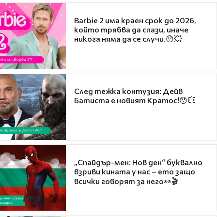
Barbie 2 има краен срок до 2026,
който трябва да спази, иначе
никога няма да се случи.😯💥
След тежка контузия: Дейв
Батиста е новият Кратос!😯💥
„Спайдър-мен: Нов ден“ буквално
взриви кината у нас – ето защо
всички говорят за него👀🎬