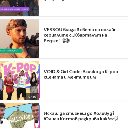
VESSOU влиза в света на онлайн
сериалите с „Кварталът на
Реджо“ 🤩🎬
VOID & Girl Code: Всичко за K-pop
сцената и мечтите им
07:50
Искаш да стигнеш до Холивуд?
Юлиан Костов разкрива как!👀💥