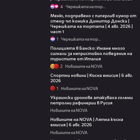
4
Черешката на тортата
16:03
Меню, подправено с пиперлив хумор от
стенд-ъп комика Димитър Донски |
Черешката на тортата | 4 авг. 2026 |
част 1
1
Черешката на тортата
05:31
Полицията в Банско: Имаме много
сигнали за непристойно поведение на
туристите от Италия
2
Новините на NOVA
04:51
Спортни новини | Късна емисия | 6 авг.
2026
1
Новините на NOVA
00:41
Украински дронове атакуваха големи
петролни рафинерии в Русия
Новините на NOVA
20:26
Новините на NOVA | Лятна късна
емисия | 6 авг. 2026
Новините на NOVA
00:41