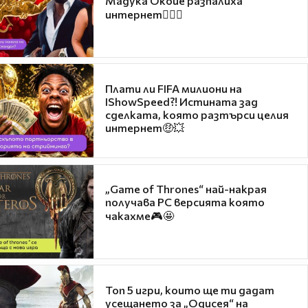
Мадука Окойе разпалиха
интернет❤️‍🔥🔥
Плати ли FIFA милиони на
IShowSpeed?! Истината зад
сделката, която разтърси целия
интернет🤑💥
„Game of Thrones“ най-накрая
получава PC версията която
чакахме🎮🤩
Топ 5 игри, които ще ти дадат
усещането за „Одисея“ на