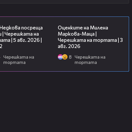
13:03
14:06
 Недкова посреща
Оценките на Милена
 | Черешката на
Маркова-Маца |
та | 5 авг. 2026 |
Черешката на тортата | 3
2
авг. 2026
4
Черешката на
8
Черешката на
тортата
тортата