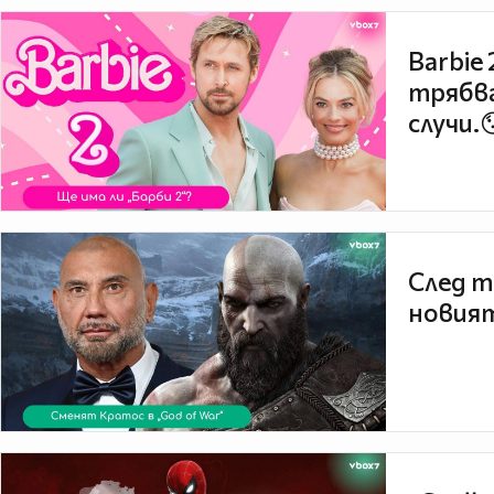
Barbie
трябва
случи.
След т
новият