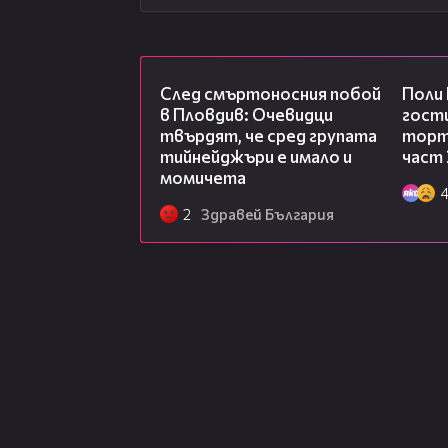
09:32
След смъртоносния побой
Поли
в Пловдив: Очевидци
гости
твърдят, че сред групата
торта
тийнейджъри е имало и
част 
момичета
2
Здравей България