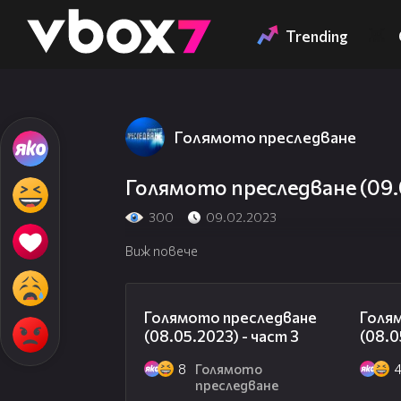
Member of
👾
Trending
Голямото преследване
Голямото преследване (09.0
300
09.02.2023
Виж повече
09:13
Голямото преследване
Голя
(08.05.2023) - част 3
(08.0
8
Голямото
преследване