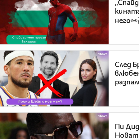
„Спайд
кината
него👀
След Б
влюбен
разпал
Пи Дид
Новата