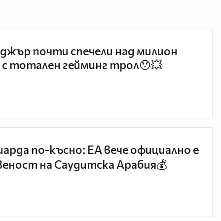
джър почти спечели над милион
 с тотален гейминг трол😯💥
иарда по-късно: EA вече официално е
еност на Саудитска Арабия💰