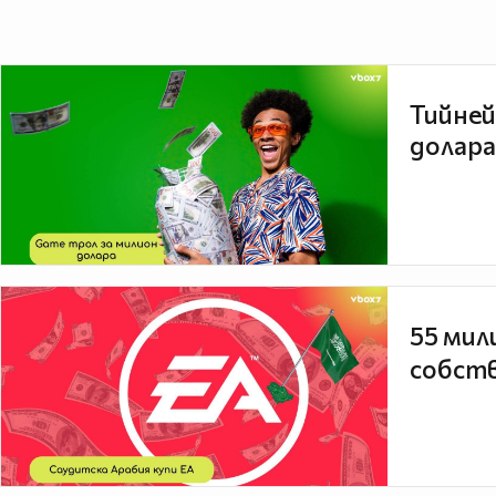
Тийней
долара
55 мил
собств