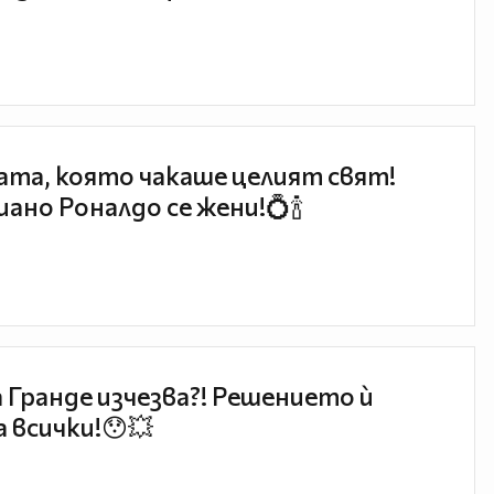
та, която чакаше целият свят!
ано Роналдо се жени!💍🍾
 Гранде изчезва?! Решението ѝ
 всички!😯💥