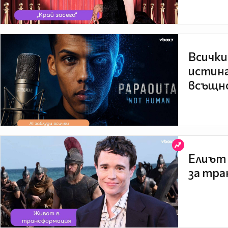
Всички
истина
всъщно
Елиът 
за тра