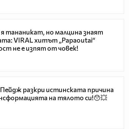
 я тананикат, но малцина знаят
та: VIRAL хитът „Papaoutai“
ст не е изпят от човек!
Пейдж разкри истинската причина
нсформацията на тялото си!😯💥