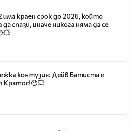
 2 има краен срок до 2026, който
 да спази, иначе никога няма да се
😯💥
ежка контузия: Дейв Батиста е
 Кратос!😯💥