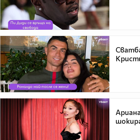
Сватба
Кристи
Ариана
шокира