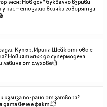
ър-мен: Нов ден“ буквално взриви
 у нас – ето защо всички говорят за
🎬
радли Купър, Ирина Шейк отново е
а? Новият мъж до супермодела
и лавина от слухове🧐
и излиза по-рано от затвора?
 дата вече е факт!💥