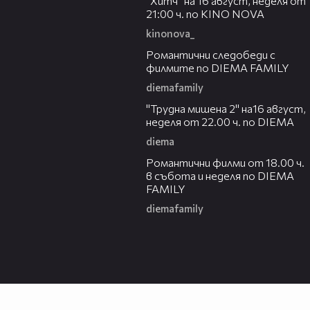
"Хитч" на 16 август, неделя от
21:00 ч. по KINO NOVA
kinonova_
00:31
Романтични следобеди с
филмите по DIEMA FAMILY
diemafamily
00:31
"Трудна мишена 2" на16 август,
неделя от 22.00 ч. по DIEMA
diema
00:36
Романтични филми от 18.00 ч.
в събота и неделя по DIEMA
FAMILY
diemafamily