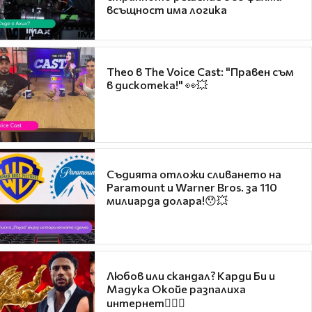
всъщност има логика
Theo в The Voice Cast: "Правен съм
в дискотека!" 👀💥
Съдията отложи сливането на
Paramount и Warner Bros. за 110
милиарда долара!😯💥
Любов или скандал? Карди Би и
Мадука Окойе разпалиха
интернет❤️‍🔥🔥