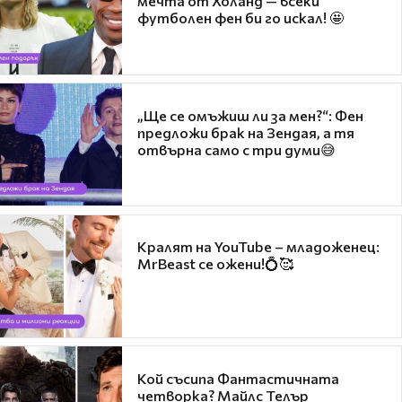
мечта от Холанд — всеки
футболен фен би го искал! 🤩
„Ще се омъжиш ли за мен?“: Фен
предложи брак на Зендая, а тя
отвърна само с три думи😅
Кралят на YouTube – младоженец:
MrBeast се ожени!💍🥰
Кой съсипа Фантастичната
четворка? Майлс Телър