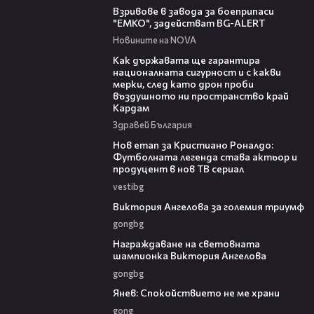
Взривове в завода за боеприпаси
"ЕМКО", задействат BG-ALERT
Новините на NOVA
21:17
Как държавата ще гарантира
националната сигурност и с какви
мерки, след като дрон проби
въздушното ни пространство край
Кардам
Здравей България
01:11
Нов етап за Кристиано Роналдо:
Футболната легенда става актьор и
продуцент в нов ТВ сериал
vestibg
00:33
Виктория Ангелова за големия триумф
gongbg
02:24
Награждаване на световната
шампионка Виктория Ангелова
gongbg
02:01
Янев: Спокойствието не ме храни
gong