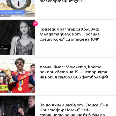
телепортация!"😯💥
Трагедия разтърси Холивуд:
Младата звезда от „Годзила
срещу Конг“ си отиде на 18🕊️
Ламин Ямал: Момчето, което
покори света на 19 — историята
на новия символ във футбола🤩⚽
Защо Ахил липсва от „Одисей“ на
Кристофър Нолън? Най-
странното решение във филма