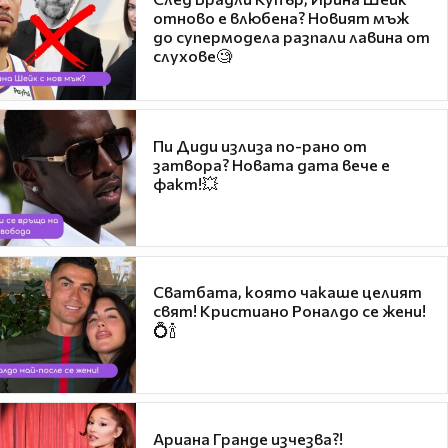
отново е влюбена? Новият мъж
до супермодела разпали лавина от
слухове🧐
Пи Диди излиза по-рано от
затвора? Новата дата вече е
факт!💥
Сватбата, която чакаше целият
свят! Кристиано Роналдо се жени!
💍🍾
Ариана Гранде изчезва?!