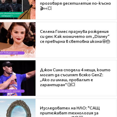
проговаря десетилетие по-късно
🎬👀💥
Селена Гомес празнува рождения
си ден: Как момичето от „Disney“
се превърна в световна икона🤩🎂
Джон Сина сподели 4 неща, които
могат да съсипят всяко GenZ:
„Ако ги имаш, провалът е
гарантиран“🧐💥
Изследовател на НЛО: "САЩ
притежават технология за