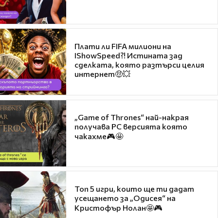
Плати ли FIFA милиони на
IShowSpeed?! Истината зад
сделката, която разтърси целия
интернет🤑💥
„Game of Thrones“ най-накрая
получава PC версията която
чакахме🎮🤩
Топ 5 игри, които ще ти дадат
усещането за „Одисея“ на
Кристофър Нолан🤩🎮