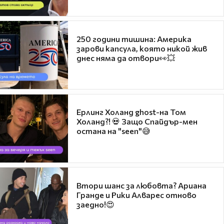
250 години тишина: Америка
зарови капсула, която никой жив
днес няма да отвори👀💥
Ерлинг Холанд ghost-на Том
Холанд?! 💀 Защо Спайдър-мен
остана на "seen"😅
Втори шанс за любовта? Ариана
Гранде и Рики Алварес отново
заедно!😍