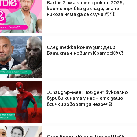
Barbie 2 има краен срок до 2026,
който трябва да спази, иначе
никога няма да се случи.😯💥
След тежка контузия: Дейв
Батиста е новият Кратос!😯💥
„Спайдър-мен: Нов ден“ буквално
взриви кината у нас – ето защо
всички говорят за него👀🎬
След Брадли Купър, Ирина Шейк