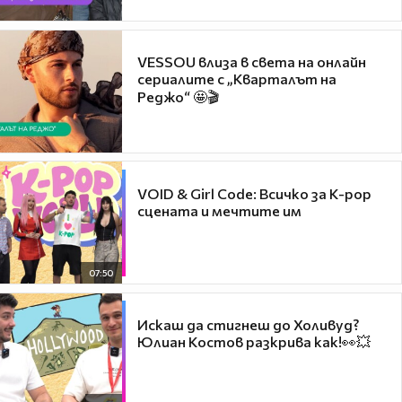
VESSOU влиза в света на онлайн
сериалите с „Кварталът на
Реджо“ 🤩🎬
VOID & Girl Code: Всичко за K-pop
сцената и мечтите им
07:50
Искаш да стигнеш до Холивуд?
Юлиан Костов разкрива как!👀💥