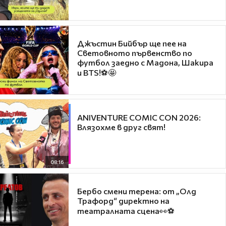
Джъстин Бийбър ще пее на
Световното първенство по
футбол заедно с Мадона, Шакира
и BTS!⚽🤩
ANIVENTURE COMIC CON 2026:
Влязохме в друг свят!
08:16
Бербо смени терена: от „Олд
Трафорд“ директно на
театралната сцена👀⚽