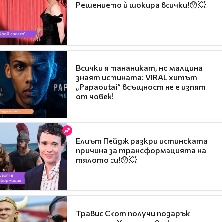
Решението ѝ шокира всички!😯💥
Всички я тананикат, но малцина
знаят истината: VIRAL хитът
„Papaoutai“ всъщност не е изпят
от човек!
Елиът Пейдж разкри истинската
причина за трансформацията на
тялото си!😯💥
Травис Скот получи подарък