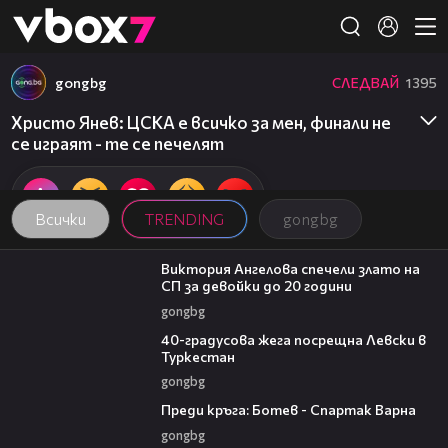
Member of
👾
gongbg
СЛЕДВАЙ
1395
Христо Янев: ЦСКА е всичко за мен, финали не
се играят - те се печелят
Всички
TRENDING
gongbg
01:03
Виктория Ангелова спечели злато на
СП за девойки до 20 години
gongbg
01:10
40-градусова жега посрещна Левски в
Туркестан
gongbg
05:30
Преди кръга: Ботев - Спартак Варна
gongbg
02:58