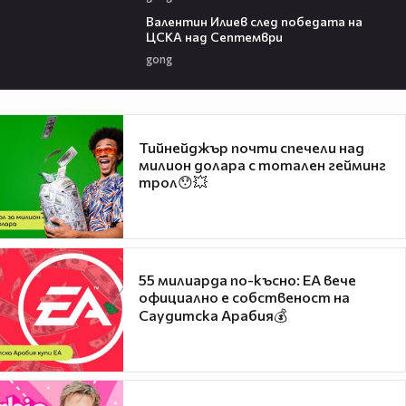
04:36
Валентин Илиев след победата на
ЦСКА над Септември
gong
Тийнейджър почти спечели над
милион долара с тотален гейминг
трол😯💥
55 милиарда по-късно: EA вече
официално е собственост на
Саудитска Арабия💰