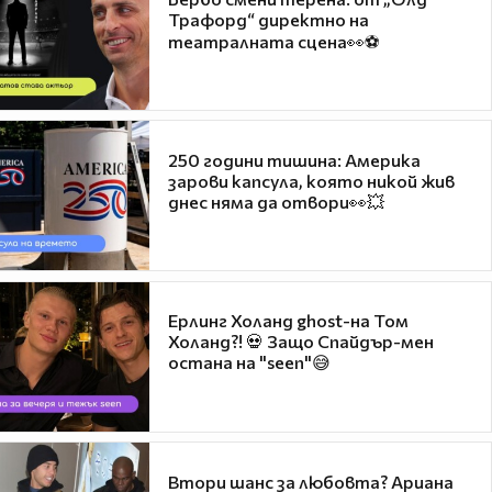
Трафорд“ директно на
театралната сцена👀⚽
250 години тишина: Америка
зарови капсула, която никой жив
днес няма да отвори👀💥
Ерлинг Холанд ghost-на Том
Холанд?! 💀 Защо Спайдър-мен
остана на "seen"😅
Втори шанс за любовта? Ариана