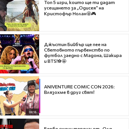
Топ 5 игри, които ще ти дадат
усещането за „Одисея“ на
Кристофър Нолан🤩🎮
Джъстин Бийбър ще пее на
Световното първенство по
футбол заедно с Мадона, Шакира
и BTS!⚽🤩
ANIVENTURE COMIC CON 2026:
Влязохме в друг свят!
08:16
Бербо смени терена: от „Олд