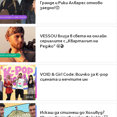
Гранде и Рики Алварес отново
заедно!😍
VESSOU влиза в света на онлайн
сериалите с „Кварталът на
Реджо“ 🤩🎬
VOID & Girl Code: Всичко за K-pop
сцената и мечтите им
07:50
Искаш да стигнеш до Холивуд?