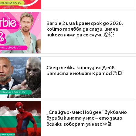
Barbie 2 има краен срок до 2026,
който трябва да спази, иначе
никога няма да се случи.😯💥
След тежка контузия: Дейв
Батиста е новият Кратос!😯💥
„Спайдър-мен: Нов ден“ буквално
взриви кината у нас – ето защо
всички говорят за него👀🎬