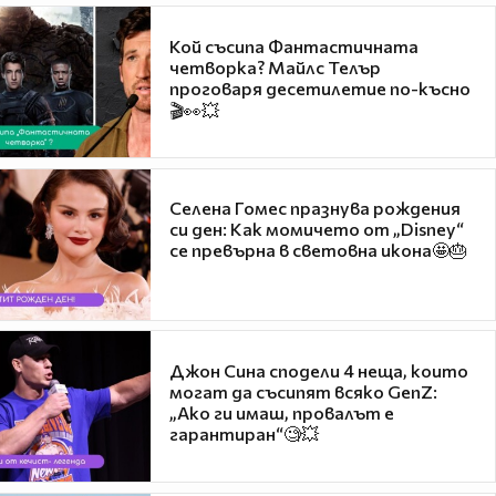
Кой съсипа Фантастичната
четворка? Майлс Телър
проговаря десетилетие по-късно
🎬👀💥
Селена Гомес празнува рождения
си ден: Как момичето от „Disney“
се превърна в световна икона🤩🎂
Джон Сина сподели 4 неща, които
могат да съсипят всяко GenZ:
„Ако ги имаш, провалът е
гарантиран“🧐💥