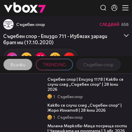
Member of
👾
Съдебен спор
СЛЕДВАЙ
658
Съдебен спор - Епиздо 711 - Избягах заради
брат ми (17.10.2020)
Всички
TRENDING
Съдебен спор
47:02
Съдебен спор | Епизод 1178 | Какво се
случи след „Съдебен спор” | 28 юни
2026
1
Съдебен спор
15:58
Какво се случи след „Съдебен спор” |
Жоро Игнатов | 28 юни 2026
1
Съдебен спор
20:17
Милена Маркова-Маца посреща гости
| Черешката на тортата | 3 авг. 2026