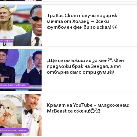
Травис Скот получи подарък
мечта от Холанд — всеки
футболен фен би го искал! 🤩
„Ще се омъжиш ли за мен?“: Фен
предложи брак на Зендая, а тя
отвърна само с три думи😅
Кралят на YouTube – младоженец:
MrBeast се ожени!💍🥰