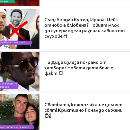
След Брадли Купър, Ирина Шейк
отново е влюбена? Новият мъж
до супермодела разпали лавина от
слухове🧐
Пи Диди излиза по-рано от
затвора? Новата дата вече е
факт!💥
Сватбата, която чакаше целият
свят! Кристиано Роналдо се жени!
💍🍾