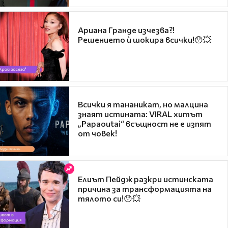
Ариана Гранде изчезва?!
Решението ѝ шокира всички!😯💥
Всички я тананикат, но малцина
знаят истината: VIRAL хитът
„Papaoutai“ всъщност не е изпят
от човек!
Елиът Пейдж разкри истинската
причина за трансформацията на
тялото си!😯💥