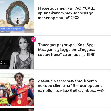
Изследовател на НЛО: "САЩ
притежават технология за
телепортация!"😯💥
Трагедия разтърси Холивуд:
Младата звезда от „Годзила
срещу Конг“ си отиде на 18🕊️
Ламин Ямал: Момчето, което
покори света на 19 — историята
на новия символ във футбола🤩⚽