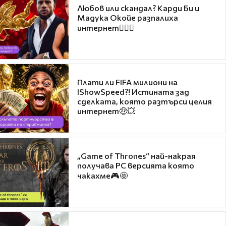
Любов или скандал? Карди Би и
Мадука Окойе разпалиха
интернет❤️‍🔥🔥
Плати ли FIFA милиони на
IShowSpeed?! Истината зад
сделката, която разтърси целия
интернет🤑💥
„Game of Thrones“ най-накрая
получава PC версията която
чакахме🎮🤩