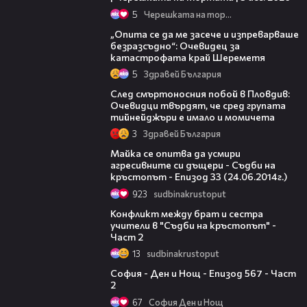
5
Черешката на тортата
06:38
„Опита се да ме засече и изпреварваше
безразсъдно“: Очевидец за
катастрофата край Шереметя
5
Здравей България
09:32
След смъртоносния побой в Пловдив:
Очевидци твърдят, че сред групата
тийнейджъри е имало и момичета
3
Здравей България
43:32
Майка се опитва да усмири
агресивните си дъщери - Съдби на
кръстопът - Епизод 33 (24.06.2014г.)
923
sudbinakrustoput
10:51
Конфликт между брат и сестра
учители в "Съдби на кръстопът" -
Част 2
13
sudbinakrustoput
22:35
София - Ден и Нощ - Епизод 567 - Част
2
67
София Ден и Нощ