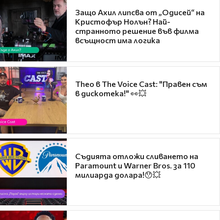
Защо Ахил липсва от „Одисей“ на
Кристофър Нолън? Най-
странното решение във филма
всъщност има логика
Theo в The Voice Cast: "Правен съм
в дискотека!" 👀💥
Съдията отложи сливането на
Paramount и Warner Bros. за 110
милиарда долара!😯💥