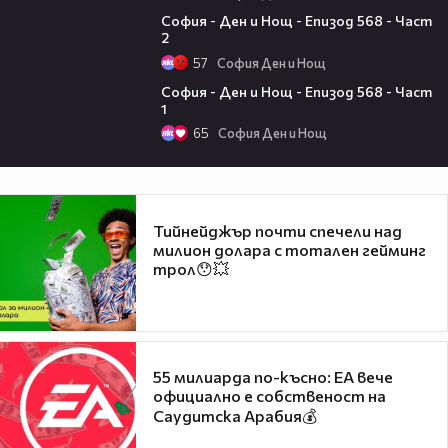
18:52
София - Ден и Нощ - Епизод 568 - Част
2
57
София Ден и Нощ
12:35
София - Ден и Нощ - Епизод 568 - Част
1
65
София Ден и Нощ
Тийнейджър почти спечели над
милион долара с тотален гейминг
трол😯💥
55 милиарда по-късно: EA вече
официално е собственост на
Саудитска Арабия💰