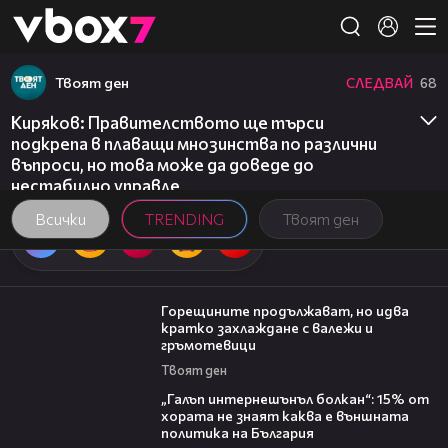
Member of
👾
Твоят ден
СЛЕДВАЙ
68
Киряков: Правителството ще търси
подкрепа в плаващи мнозинства по различни
въпроси, но това може да доведе до
нестабилно управле
Всички
TRENDING
Твоят ден
02:31
Горещините продължават, но идва
кратко захлаждане с валежи и
гръмотевици
Твоят ден
08:08
„Галъп интернешънъл болкан“: 15% от
хората не знаят каква е външната
политика на България