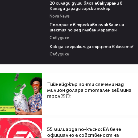
20 хиляди души бяха евакуирани в
Канада заради горски пожар
Nova News
03:22
Поморие е в трескаво очакване на
шестия по ред плувен маратон
Събуди се
07:56
Как да се грижим за сърцето в жегата?
Събуди се
Тийнейджър почти спечели над
милион долара с тотален гейминг
трол😯💥
55 милиарда по-късно: EA вече
официално е собственост на