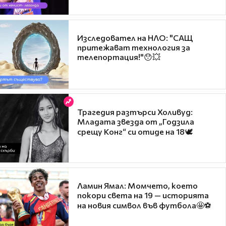
Изследовател на НЛО: "САЩ
притежават технология за
телепортация!"😯💥
Трагедия разтърси Холивуд:
Младата звезда от „Годзила
срещу Конг“ си отиде на 18🕊️
Ламин Ямал: Момчето, което
покори света на 19 — историята
на новия символ във футбола🤩⚽