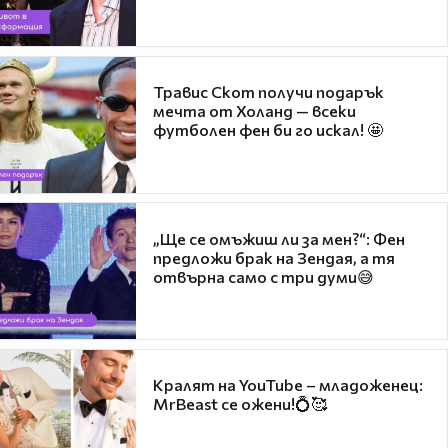
Травис Скот получи подарък
мечта от Холанд — всеки
футболен фен би го искал! 🤩
„Ще се омъжиш ли за мен?“: Фен
предложи брак на Зендая, а тя
отвърна само с три думи😅
Кралят на YouTube – младоженец:
MrBeast се ожени!💍🥰