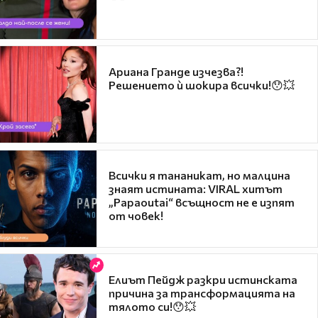
Ариана Гранде изчезва?!
Решението ѝ шокира всички!😯💥
Всички я тананикат, но малцина
знаят истината: VIRAL хитът
„Papaoutai“ всъщност не е изпят
от човек!
Елиът Пейдж разкри истинската
причина за трансформацията на
тялото си!😯💥