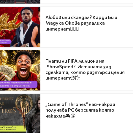
Любов или скандал? Карди Би и
Мадука Окойе разпалиха
интернет❤️‍🔥🔥
Плати ли FIFA милиони на
IShowSpeed?! Истината зад
сделката, която разтърси целия
интернет🤑💥
„Game of Thrones“ най-накрая
получава PC версията която
чакахме🎮🤩