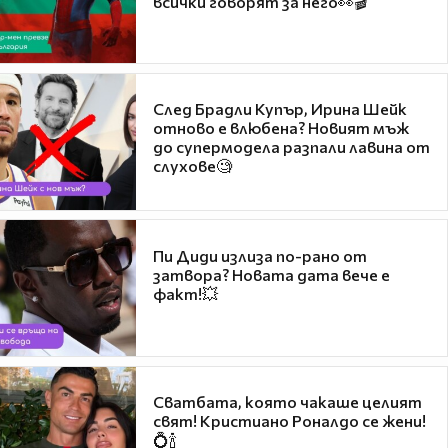
всички говорят за него👀🎬
След Брадли Купър, Ирина Шейк
отново е влюбена? Новият мъж
до супермодела разпали лавина от
слухове🧐
Пи Диди излиза по-рано от
затвора? Новата дата вече е
факт!💥
Сватбата, която чакаше целият
свят! Кристиано Роналдо се жени!
💍🍾