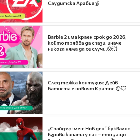
Саудитска Арабия💰
Barbie 2 има краен срок до 2026,
който трябва да спази, иначе
никога няма да се случи.😯💥
След тежка контузия: Дейв
Батиста е новият Кратос!😯💥
„Спайдър-мен: Нов ден“ буквално
взриви кината у нас – ето защо