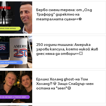
Бербо смени терена: от „Олд
Трафорд“ директно на
театралната сцена👀⚽
250 години тишина: Америка
зарови капсула, която никой жив
днес няма да отвори👀💥
Ерлинг Холанд ghost-на Том
Холанд?! 💀 Защо Спайдър-мен
остана на "seen"😅