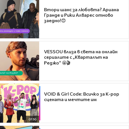
Втори шанс за любовта? Ариана
Гранде и Рики Алварес отново
заедно!😍
VESSOU влиза в света на онлайн
сериалите с „Кварталът на
Реджо“ 🤩🎬
VOID & Girl Code: Всичко за K-pop
сцената и мечтите им
07:50