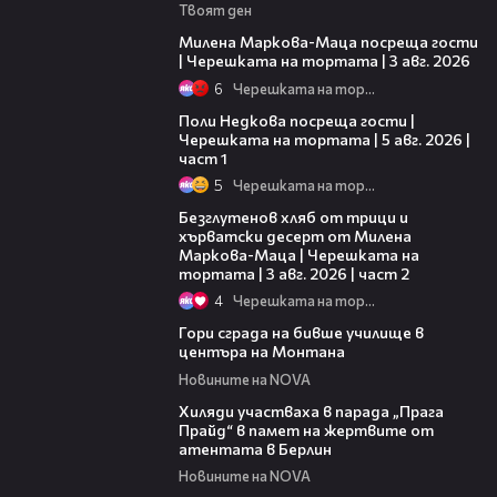
Твоят ден
20:17
Милена Маркова-Маца посреща гости
| Черешката на тортата | 3 авг. 2026
6
Черешката на тортата
19:25
Поли Недкова посреща гости |
Черешката на тортата | 5 авг. 2026 |
част 1
5
Черешката на тортата
15:35
Безглутенов хляб от трици и
хърватски десерт от Милена
Маркова-Маца | Черешката на
тортата | 3 авг. 2026 | част 2
4
Черешката на тортата
00:08
Гори сграда на бивше училище в
центъра на Монтана
Новините на NOVA
02:23
Хиляди участваха в парада „Прага
Прайд“ в памет на жертвите от
атентата в Берлин
Новините на NOVA
00:39