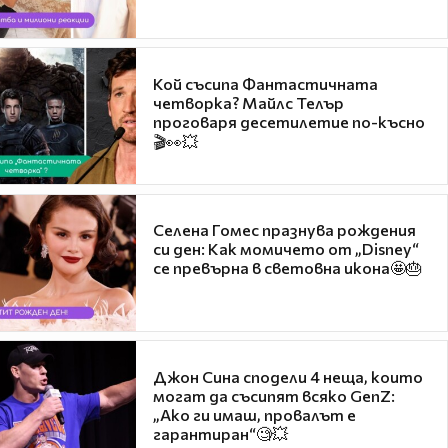
Кой съсипа Фантастичната
четворка? Майлс Телър
проговаря десетилетие по-късно
🎬👀💥
Селена Гомес празнува рождения
си ден: Как момичето от „Disney“
се превърна в световна икона🤩🎂
Джон Сина сподели 4 неща, които
могат да съсипят всяко GenZ:
„Ако ги имаш, провалът е
гарантиран“🧐💥