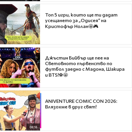
Топ 5 игри, които ще ти дадат
усещането за „Одисея“ на
Кристофър Нолан🤩🎮
Джъстин Бийбър ще пее на
Световното първенство по
футбол заедно с Мадона, Шакира
и BTS!⚽🤩
ANIVENTURE COMIC CON 2026:
Влязохме в друг свят!
08:16