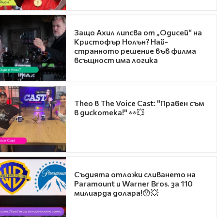
Защо Ахил липсва от „Одисей“ на
Кристофър Нолън? Най-
странното решение във филма
всъщност има логика
Theo в The Voice Cast: "Правен съм
в дискотека!" 👀💥
Съдията отложи сливането на
Paramount и Warner Bros. за 110
милиарда долара!😯💥