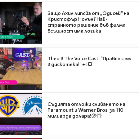
Защо Ахил липсва от „Одисей“ на
Кристофър Нолън? Най-
странното решение във филма
всъщност има логика
Theo в The Voice Cast: "Правен съм
в дискотека!" 👀💥
Съдията отложи сливането на
Paramount и Warner Bros. за 110
милиарда долара!😯💥