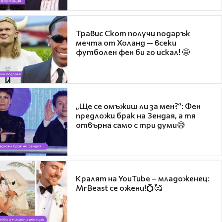
Травис Скот получи подарък
мечта от Холанд — всеки
футболен фен би го искал! 🤩
„Ще се омъжиш ли за мен?“: Фен
предложи брак на Зендая, а тя
отвърна само с три думи😅
Кралят на YouTube – младоженец:
MrBeast се ожени!💍🥰