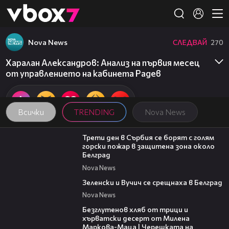
Member of
👾
Nova News
СЛЕДВАЙ
270
Харалан Александров: Анализ на първия месец
от управлението на кабинета Радев
Всички
TRENDING
Nova News
00:36
Трети ден в Сърбия се борят с голям
горски пожар в защитена зона около
Белград
Nova News
00:43
Зеленски и Вучич се срещнаха в Белград
Nova News
16:02
Безглутенов хляб от трици и
хърватски десерт от Милена
Маркова-Маца | Черешката на