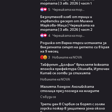
тортата | 3 авг. 2026 | част 1
5
Черешката на тортата
15:35
Безглутенов хляб от трици и
хърватски десерт от Милена
Маркова-Маца | Черешката на
тортата | 3 авг. 2026 | част 2
4
Черешката на тортата
03:09
Родилка от Варна търси истината за
внезапната смърт на детето си в края
на 9 месец
3
Новините на NOVA
02:11
Тайфунът „Долфин” връхлетя южната
японска префектура Окинава, Източен
Китай се готви за стихията
Новините на NOVA
05:03
Магията Лондон: Английската
столица през погледа на младите
Събуди се
00:36
Трети ден в Сърбия се борят с голям
горски пожар в защитена зона около