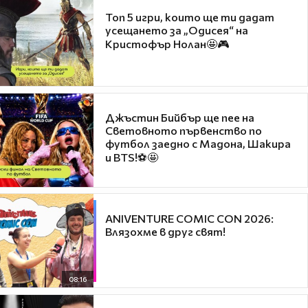
Топ 5 игри, които ще ти дадат
усещането за „Одисея“ на
Кристофър Нолан🤩🎮
Джъстин Бийбър ще пее на
Световното първенство по
футбол заедно с Мадона, Шакира
и BTS!⚽🤩
ANIVENTURE COMIC CON 2026:
Влязохме в друг свят!
08:16