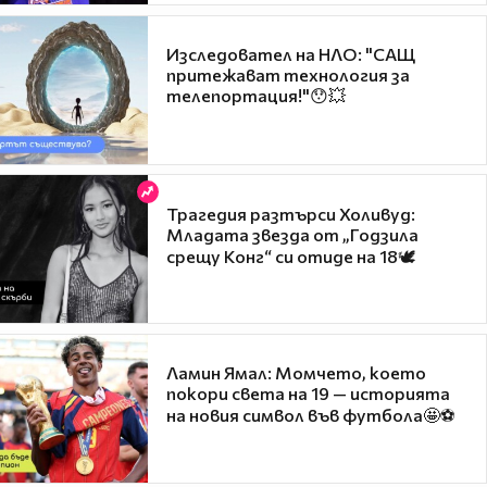
Изследовател на НЛО: "САЩ
притежават технология за
телепортация!"😯💥
Трагедия разтърси Холивуд:
Младата звезда от „Годзила
срещу Конг“ си отиде на 18🕊️
Ламин Ямал: Момчето, което
покори света на 19 — историята
на новия символ във футбола🤩⚽