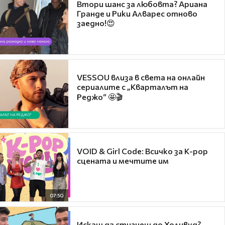
Втори шанс за любовта? Ариана
Гранде и Рики Алварес отново
заедно!😍
VESSOU влиза в света на онлайн
сериалите с „Кварталът на
Реджо“ 🤩🎬
VOID & Girl Code: Всичко за K-pop
сцената и мечтите им
07:50
Искаш да стигнеш до Холивуд?