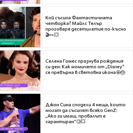
Кой съсипа Фантастичната
четворка? Майлс Телър
проговаря десетилетие по-късно
🎬👀💥
Селена Гомес празнува рождения
си ден: Как момичето от „Disney“
се превърна в световна икона🤩🎂
Джон Сина сподели 4 неща, които
могат да съсипят всяко GenZ:
„Ако ги имаш, провалът е
гарантиран“🧐💥