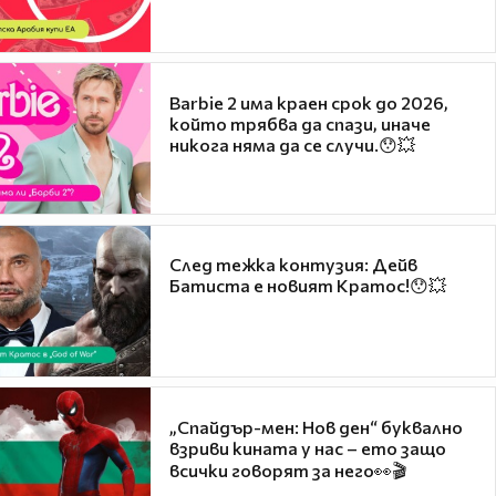
Barbie 2 има краен срок до 2026,
който трябва да спази, иначе
никога няма да се случи.😯💥
След тежка контузия: Дейв
Батиста е новият Кратос!😯💥
„Спайдър-мен: Нов ден“ буквално
взриви кината у нас – ето защо
всички говорят за него👀🎬