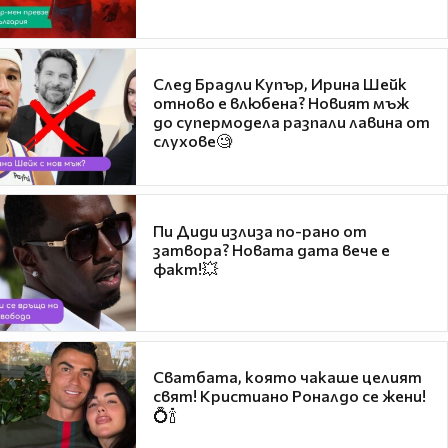
След Брадли Купър, Ирина Шейк
отново е влюбена? Новият мъж
до супермодела разпали лавина от
слухове🧐
Пи Диди излиза по-рано от
затвора? Новата дата вече е
факт!💥
Сватбата, която чакаше целият
свят! Кристиано Роналдо се жени!
💍🍾