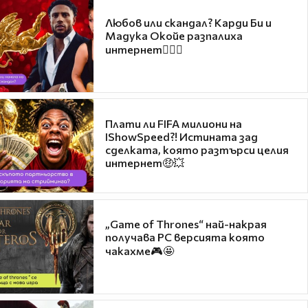
Любов или скандал? Карди Би и
Мадука Окойе разпалиха
интернет❤️‍🔥🔥
Плати ли FIFA милиони на
IShowSpeed?! Истината зад
сделката, която разтърси целия
интернет🤑💥
„Game of Thrones“ най-накрая
получава PC версията която
чакахме🎮🤩