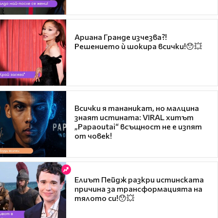
Ариана Гранде изчезва?!
Решението ѝ шокира всички!😯💥
Всички я тананикат, но малцина
знаят истината: VIRAL хитът
„Papaoutai“ всъщност не е изпят
от човек!
Елиът Пейдж разкри истинската
причина за трансформацията на
тялото си!😯💥