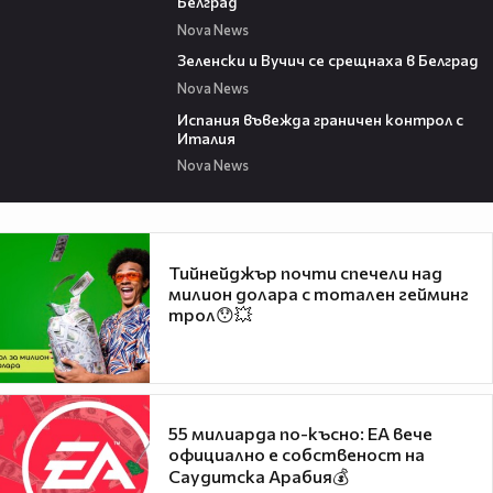
Белград
Nova News
00:43
Зеленски и Вучич се срещнаха в Белград
Nova News
00:47
Испания въвежда граничен контрол с
Италия
Nova News
Тийнейджър почти спечели над
милион долара с тотален гейминг
трол😯💥
55 милиарда по-късно: EA вече
официално е собственост на
Саудитска Арабия💰