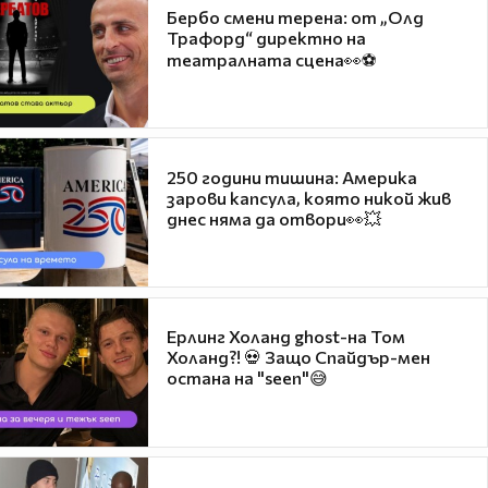
Бербо смени терена: от „Олд
Трафорд“ директно на
театралната сцена👀⚽
250 години тишина: Америка
зарови капсула, която никой жив
днес няма да отвори👀💥
Ерлинг Холанд ghost-на Том
Холанд?! 💀 Защо Спайдър-мен
остана на "seen"😅