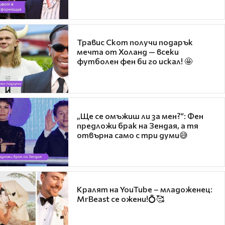
Травис Скот получи подарък
мечта от Холанд — всеки
футболен фен би го искал! 🤩
„Ще се омъжиш ли за мен?“: Фен
предложи брак на Зендая, а тя
отвърна само с три думи😅
Кралят на YouTube – младоженец:
MrBeast се ожени!💍🥰