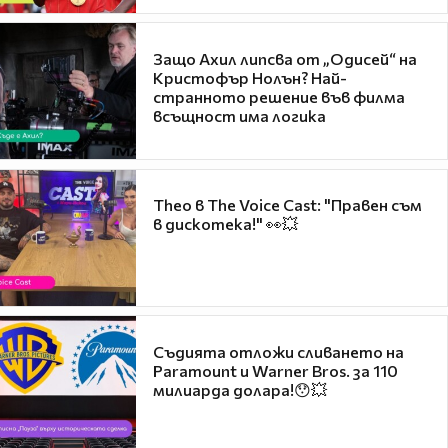
Защо Ахил липсва от „Одисей“ на
Кристофър Нолън? Най-
странното решение във филма
всъщност има логика
Theo в The Voice Cast: "Правен съм
в дискотека!" 👀💥
Съдията отложи сливането на
Paramount и Warner Bros. за 110
милиарда долара!😯💥