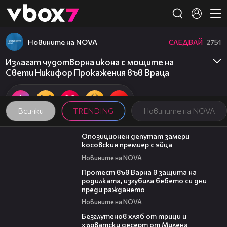
Member of
👾
Новините на NOVA
СЛЕДВАЙ
2751
Излагат чудотворна икона с мощите на
Свети Никифор Прокажения във Враца
Всички
TRENDING
Новините на NOVA
00:48
Опозиционен депутат замери
косовския премиер с яйца
Новините на NOVA
02:57
Протест във Варна в защита на
родилката, изгубила бебето си дни
преди раждането
Новините на NOVA
16:02
Безглутенов хляб от трици и
хърватски десерт от Милена