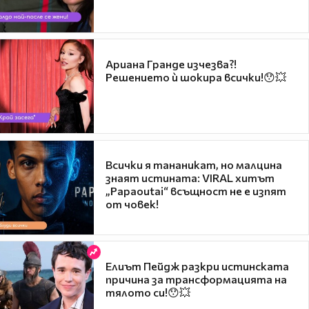
Ариана Гранде изчезва?!
Решението ѝ шокира всички!😯💥
Всички я тананикат, но малцина
знаят истината: VIRAL хитът
„Papaoutai“ всъщност не е изпят
от човек!
Елиът Пейдж разкри истинската
причина за трансформацията на
тялото си!😯💥