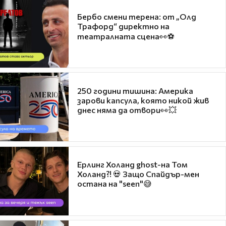
Бербо смени терена: от „Олд
Трафорд“ директно на
театралната сцена👀⚽
250 години тишина: Америка
зарови капсула, която никой жив
днес няма да отвори👀💥
Ерлинг Холанд ghost-на Том
Холанд?! 💀 Защо Спайдър-мен
остана на "seen"😅