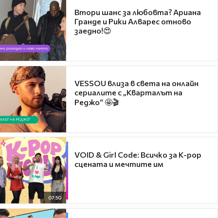
Втори шанс за любовта? Ариана
Гранде и Рики Алварес отново
заедно!😍
VESSOU влиза в света на онлайн
сериалите с „Кварталът на
Реджо“ 🤩🎬
VOID & Girl Code: Всичко за K-pop
сцената и мечтите им
07:50