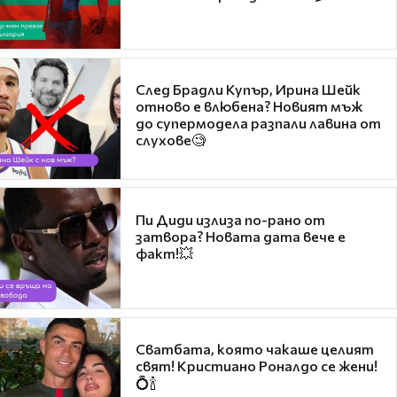
След Брадли Купър, Ирина Шейк
отново е влюбена? Новият мъж
до супермодела разпали лавина от
слухове🧐
Пи Диди излиза по-рано от
затвора? Новата дата вече е
факт!💥
Сватбата, която чакаше целият
свят! Кристиано Роналдо се жени!
💍🍾