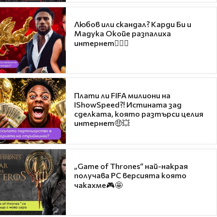
Любов или скандал? Карди Би и
Мадука Окойе разпалиха
интернет❤️‍🔥🔥
Плати ли FIFA милиони на
IShowSpeed?! Истината зад
сделката, която разтърси целия
интернет🤑💥
„Game of Thrones“ най-накрая
получава PC версията която
чакахме🎮🤩