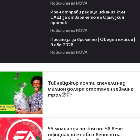
Новините на NOVA
00:50
Иран отправи редица искания към
САЩ за отварянето на Ормузкия
проток
Новините на NOVA
01:50
Прогноза за времето | Обедна емисия |
9 авг. 2026
Новините на NOVA
Тийнейджър почти спечели над
милион долара с тотален гейминг
трол😯💥
55 милиарда по-късно: EA вече
официално е собственост на