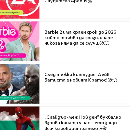
Саудитска Арабия💰
Barbie 2 има краен срок до 2026,
който трябва да спази, иначе
никога няма да се случи.😯💥
След тежка контузия: Дейв
Батиста е новият Кратос!😯💥
„Спайдър-мен: Нов ден“ буквално
взриви кината у нас – ето защо
всички говорят за него👀🎬