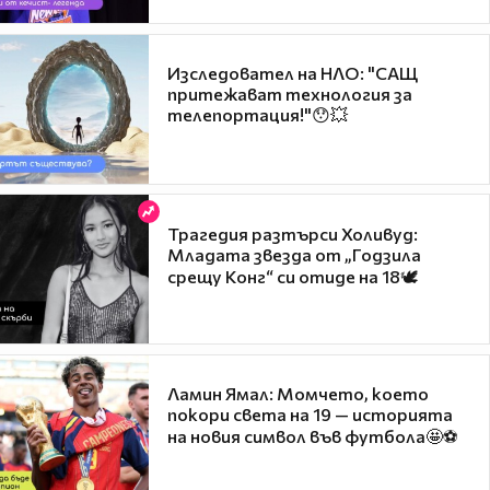
Изследовател на НЛО: "САЩ
притежават технология за
телепортация!"😯💥
Трагедия разтърси Холивуд:
Младата звезда от „Годзила
срещу Конг“ си отиде на 18🕊️
Ламин Ямал: Момчето, което
покори света на 19 — историята
на новия символ във футбола🤩⚽