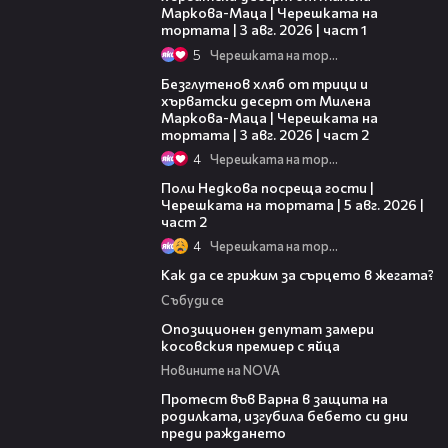
Маркова-Маца | Черешката на
тортата | 3 авг. 2026 | част 1
5
Черешката на тортата
15:35
Безглутенов хляб от трици и
хърватски десерт от Милена
Маркова-Маца | Черешката на
тортата | 3 авг. 2026 | част 2
4
Черешката на тортата
13:03
Поли Недкова посреща гости |
Черешката на тортата | 5 авг. 2026 |
част 2
4
Черешката на тортата
07:56
Как да се грижим за сърцето в жегата?
Събуди се
00:48
Опозиционен депутат замери
косовския премиер с яйца
Новините на NOVA
02:57
Протест във Варна в защита на
родилката, изгубила бебето си дни
преди раждането