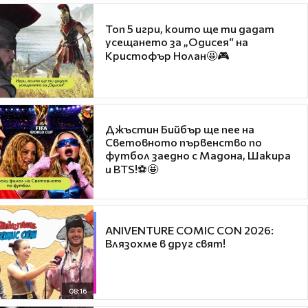
Топ 5 игри, които ще ти дадат
усещането за „Одисея“ на
Кристофър Нолан🤩🎮
Джъстин Бийбър ще пее на
Световното първенство по
футбол заедно с Мадона, Шакира
и BTS!⚽🤩
ANIVENTURE COMIC CON 2026:
Влязохме в друг свят!
08:16