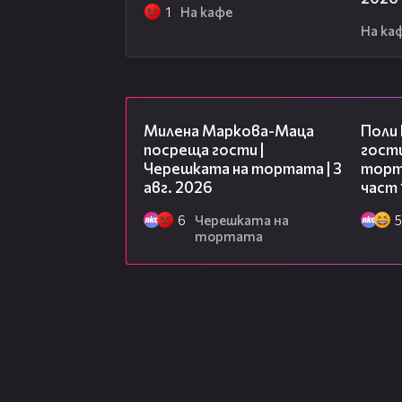
1
На кафе
На ка
20:17
Милена Маркова-Маца
Поли
посреща гости |
гости
Черешката на тортата | 3
торта
авг. 2026
част 
6
Черешката на
5
тортата