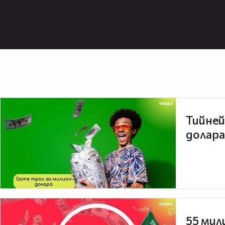
Тийней
долара
55 мил