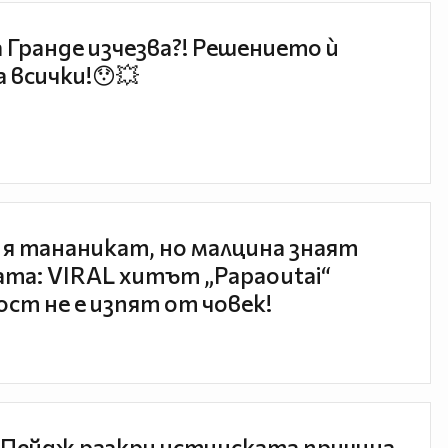
 Гранде изчезва?! Решението ѝ
 всички!😯💥
 я тананикат, но малцина знаят
та: VIRAL хитът „Papaoutai“
ст не е изпят от човек!
Пейдж разкри истинската причина