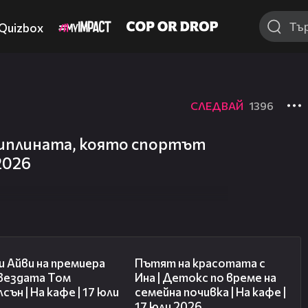
Quizbox
СЛЕДВАЙ
1396
циплината, която спортът
 2026
02:58
17:40
 Айви на премиера
Пътят на красотата с
звездата Том
Ина | Детокс по време на
сън | На кафе | 17 юли
семейна почивка | На кафе |
17 юли 2026