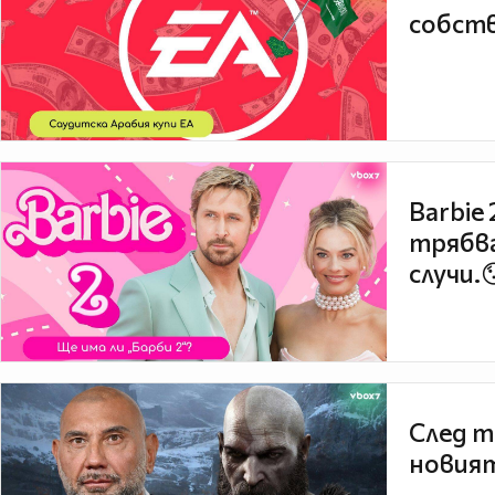
собств
Barbie
трябва
случи.
След т
новият