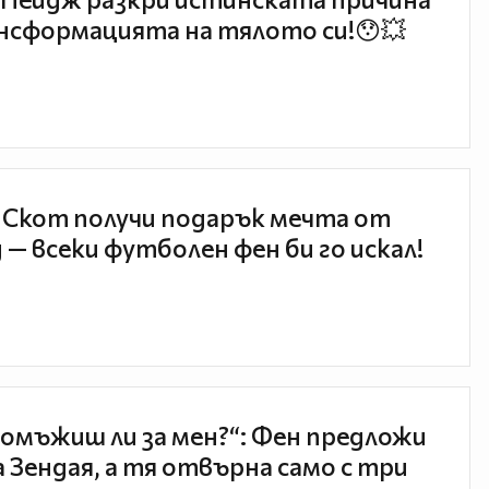
нсформацията на тялото си!😯💥
 Скот получи подарък мечта от
 — всеки футболен фен би го искал!
 омъжиш ли за мен?“: Фен предложи
а Зендая, а тя отвърна само с три