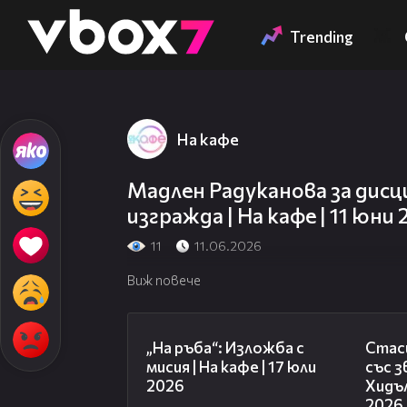
Member of
👾
Trending
На кафе
Мадлен Радуканова за дис
изгражда | На кафе | 11 юни
11
11.06.2026
Виж повече
09:09
„На ръба“: Изложба с
Стаси
мисия | На кафе | 17 юли
със 
2026
Хидъл
2026