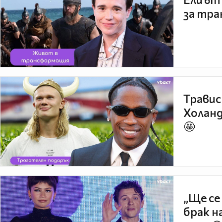
за тра
Травис
Холанд
🤩
„Ще се
брак н