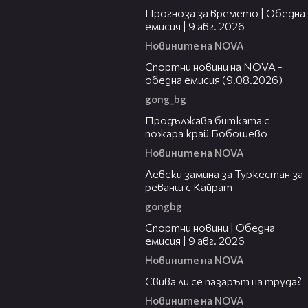
Прогноза за времето | Обедна
емисия | 9 авг. 2026
Новините на NOVA
04:25
Спортни новини на NOVA -
обедна емисия (9.08.2026)
gong_bg
01:59
Продължава битката с
пожара край Бобошево
Новините на NOVA
00:43
Левски замина за Туркестан за
реванш с Кайрат
gongbg
04:22
Спортни новини | Обедна
емисия | 9 aвг. 2026
Новините на NOVA
01:40
Свива ли се пазарът на труда?
Новините на NOVA