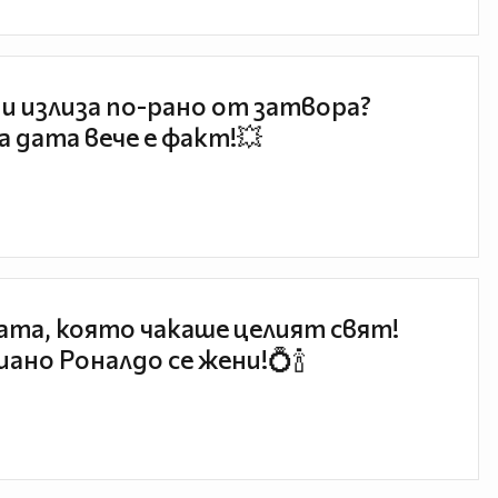
и излиза по-рано от затвора?
 дата вече е факт!💥
та, която чакаше целият свят!
ано Роналдо се жени!💍🍾