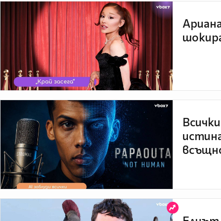
Ариана
шокира
Всички
истина
всъщно
Елиът 