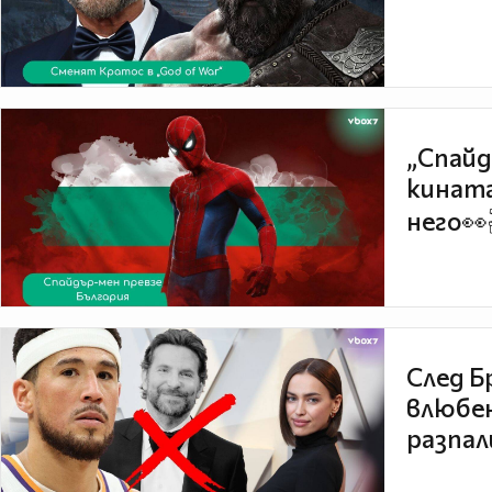
„Спайд
кината
него👀
След Б
влюбен
разпал