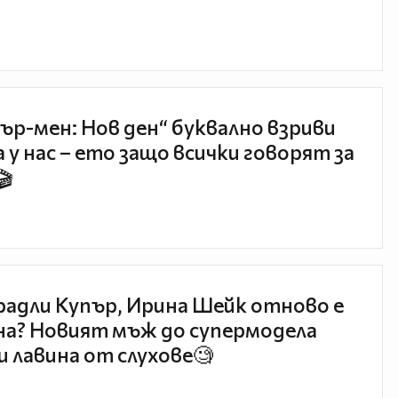
ър-мен: Нов ден“ буквално взриви
 у нас – ето защо всички говорят за
🎬
радли Купър, Ирина Шейк отново е
а? Новият мъж до супермодела
и лавина от слухове🧐