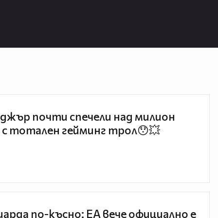
джър почти спечели над милион
 с тотален гейминг трол😯💥
иарда по-късно: EA вече официално е