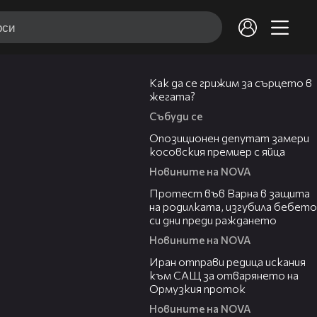
07:56
Как да се грижим за сърцето в
жегата?
Събуди се
00:48
Опозиционен депутат замери
косовския премиер с яйца
Новините на NOVA
02:57
Протест във Варна в защита
на родилката, изгубила бебето
си дни преди раждането
Новините на NOVA
00:50
Иран отправи редица искания
към САЩ за отварянето на
Ормузкия проток
Новините на NOVA
01:50