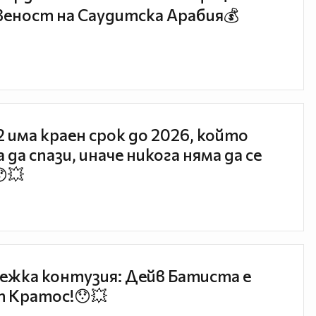
еност на Саудитска Арабия💰
 2 има краен срок до 2026, който
 да спази, иначе никога няма да се
😯💥
ежка контузия: Дейв Батиста е
 Кратос!😯💥