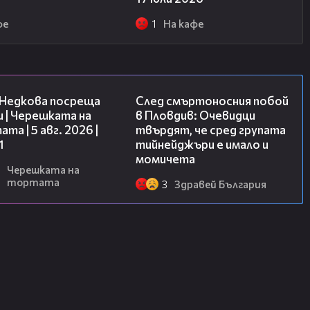
фе
1
На кафе
19:25
09:32
 Недкова посреща
След смъртоносния побой
 | Черешката на
в Пловдив: Очевидци
та | 5 авг. 2026 |
твърдят, че сред групата
1
тийнейджъри е имало и
момичета
Черешката на
тортата
3
Здравей България