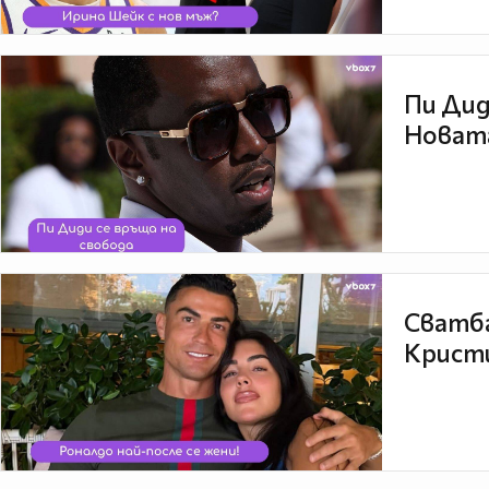
Пи Дид
Новата
Сватба
Кристи