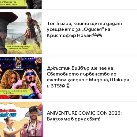
Топ 5 игри, които ще ти дадат
усещането за „Одисея“ на
Кристофър Нолан🤩🎮
Джъстин Бийбър ще пее на
Световното първенство по
футбол заедно с Мадона, Шакира
и BTS!⚽🤩
ANIVENTURE COMIC CON 2026:
Влязохме в друг свят!