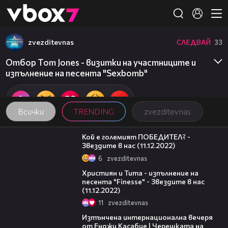
Member of
👾
zvezditevnas
СЛЕДВАЙ
33
Отбор Tom Jones - визитки на участниците и
изпълнение на песента "Sexbomb"
Всички
TRENDING
zvezditevnas
10:18
Кой е големият ПОБЕДИТЕЛ? -
Звездите в нас (11.12.2022)
6
zvezditevnas
06:47
Християн и Тита - изпълнение на
песента "Finesse" - Звездите в нас
(11.12.2022)
11
zvezditevnas
18:07
Изтънчена интернационална вечеря
от Енджи Касабие | Черешката на