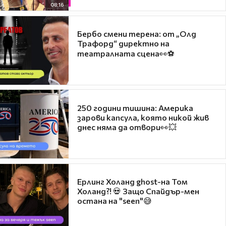
08:16
Бербо смени терена: от „Олд
Трафорд“ директно на
театралната сцена👀⚽
250 години тишина: Америка
зарови капсула, която никой жив
днес няма да отвори👀💥
Ерлинг Холанд ghost-на Том
Холанд?! 💀 Защо Спайдър-мен
остана на "seen"😅