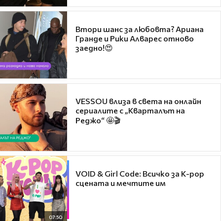
Втори шанс за любовта? Ариана
Гранде и Рики Алварес отново
заедно!😍
VESSOU влиза в света на онлайн
сериалите с „Кварталът на
Реджо“ 🤩🎬
VOID & Girl Code: Всичко за K-pop
сцената и мечтите им
07:50