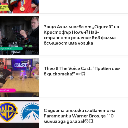
Защо Ахил липсва от „Одисей“ на
Кристофър Нолън? Най-
странното решение във филма
всъщност има логика
Theo в The Voice Cast: "Правен съм
в дискотека!" 👀💥
Съдията отложи сливането на
Paramount и Warner Bros. за 110
милиарда долара!😯💥