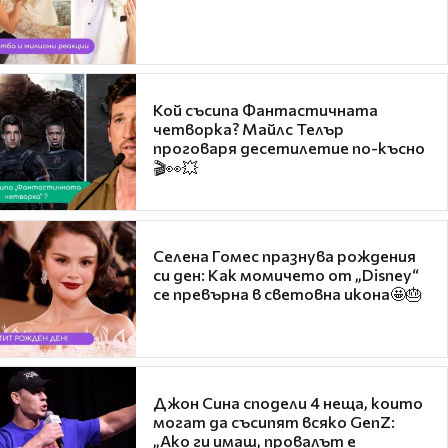
Кой съсипа Фантастичната
четворка? Майлс Телър
проговаря десетилетие по-късно
🎬👀💥
Селена Гомес празнува рождения
си ден: Как момичето от „Disney“
се превърна в световна икона🤩🎂
Джон Сина сподели 4 неща, които
могат да съсипят всяко GenZ:
„Ако ги имаш, провалът е