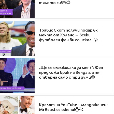
тялото си!😯💥
Травис Скот получи подарък
мечта от Холанд — всеки
футболен фен би го искал! 🤩
„Ще се омъжиш ли за мен?“: Фен
предложи брак на Зендая, а тя
отвърна само с три думи😅
Кралят на YouTube – младоженец:
MrBeast се ожени!💍🥰