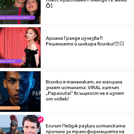
💍🍾
Ариана Гранде изчезва?!
Решението ѝ шокира всички!😯💥
Всички я тананикат, но малцина
знаят истината: VIRAL хитът
„Papaoutai“ всъщност не е изпят
от човек!
Елиът Пейдж разкри истинската
причина за трансформацията на