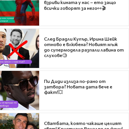
взриви кината у нас – ето защо
всички говорят за него👀🎬
След Брадли Купър, Ирина Шейк
отново е влюбена? Новият мъж
до супермодела разпали лавина от
слухове🧐
Пи Диди излиза по-рано от
затвора? Новата дата вече е
факт!💥
Сватбата, която чакаше целият
свят! Кристиано Роналдо се жени!