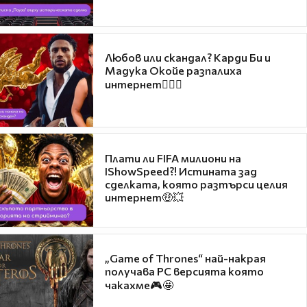
Любов или скандал? Карди Би и
Мадука Окойе разпалиха
интернет❤️‍🔥🔥
Плати ли FIFA милиони на
IShowSpeed?! Истината зад
сделката, която разтърси целия
интернет🤑💥
„Game of Thrones“ най-накрая
получава PC версията която
чакахме🎮🤩