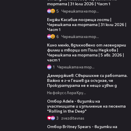
тортата | 31 юли 2026 | Част 1
5
Черешката на тортата
10:44
Енджи Касабие посреща гости |
Черешката на тортата | 31 юли 2026 |
Част 1
6
Черешката на тортата
15:39
Кино меню, вдъхновено от легендарни
филми и творци от Поли Недкова |
Черешката на тортата | 5 авг. 2026 |
част 1
1
Черешката на тортата
16:36
Демерджиев: Свършихме си работата.
Важно е г-н Гешев да осъзнае, че
Прокуратурата не е нещо извън д
На фокус с Лора Крумова
15:13
Отбор Adele - визитки на
участниците и изпълнение на песента
"Rolling in the Deep"
3
zvezditevnas
14:04
Отбор Britney Spears - визитки на