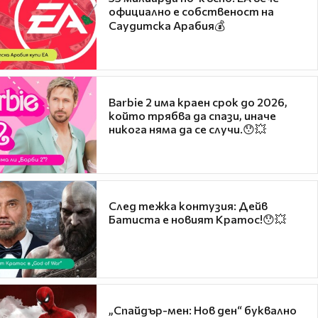
официално е собственост на
Саудитска Арабия💰
Barbie 2 има краен срок до 2026,
който трябва да спази, иначе
никога няма да се случи.😯💥
След тежка контузия: Дейв
Батиста е новият Кратос!😯💥
„Спайдър-мен: Нов ден“ буквално