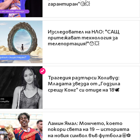
гарантиран“🧐💥
Изследовател на НЛО: "САЩ
притежават технология за
телепортация!"😯💥
Трагедия разтърси Холивуд:
Младата звезда от „Годзила
срещу Конг“ си отиде на 18🕊️
Ламин Ямал: Момчето, което
покори света на 19 — историята
на новия символ във футбола🤩⚽