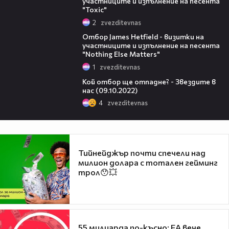
участниците и изпълнение на песента
"Toxic"
2
zvezditevnas
14:16
Отбор James Hetfield - визитки на
участниците и изпълнение на песента
"Nothing Else Matters"
1
zvezditevnas
06:41
Кой отбор ще отпадне? - Звездите в
нас (09.10.2022)
4
zvezditevnas
Тийнейджър почти спечели над
милион долара с тотален гейминг
трол😯💥
55 милиарда по-късно: EA вече