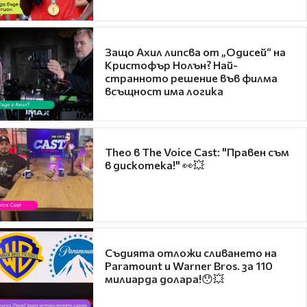
Защо Ахил липсва от „Одисей“ на
Кристофър Нолън? Най-
странното решение във филма
всъщност има логика
Theo в The Voice Cast: "Правен съм
в дискотека!" 👀💥
Съдията отложи сливането на
Paramount и Warner Bros. за 110
милиарда долара!😯💥