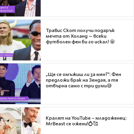
Травис Скот получи подарък
мечта от Холанд — всеки
футболен фен би го искал! 🤩
„Ще се омъжиш ли за мен?“: Фен
предложи брак на Зендая, а тя
отвърна само с три думи😅
Кралят на YouTube – младоженец:
MrBeast се ожени!💍🥰