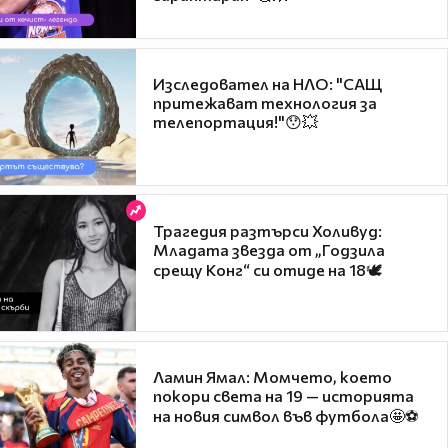
Изследовател на НЛО: "САЩ
притежават технология за
телепортация!"😯💥
Трагедия разтърси Холивуд:
Младата звезда от „Годзила
срещу Конг“ си отиде на 18🕊️
Ламин Ямал: Момчето, което
покори света на 19 — историята
на новия символ във футбола🤩⚽