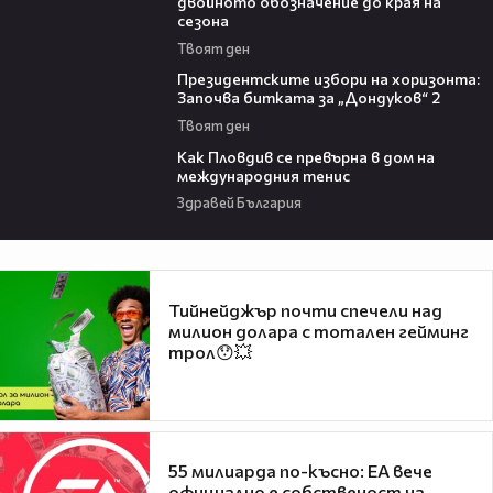
двойното обозначение до края на
сезона
Твоят ден
15:44
Президентските избори на хоризонта:
Започва битката за „Дондуков“ 2
Твоят ден
03:09
Как Пловдив се превърна в дом на
международния тенис
Здравей България
Тийнейджър почти спечели над
милион долара с тотален гейминг
трол😯💥
55 милиарда по-късно: EA вече
официално е собственост на