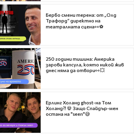
Бербо смени терена: от „Олд
Трафорд“ директно на
театралната сцена👀⚽
250 години тишина: Америка
зарови капсула, която никой жив
днес няма да отвори👀💥
Ерлинг Холанд ghost-на Том
Холанд?! 💀 Защо Спайдър-мен
остана на "seen"😅