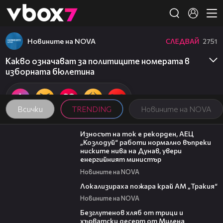
Member of
👾
Новините на NOVA
СЛЕДВАЙ
2751
Какво означават за политиците номерата в
изборната бюлетина
Всички
TRENDING
Новините на NOVA
00:59
Износът на ток е рекорден, АЕЦ
„Козлодуй“ работи нормално въпреки
ниските нива на Дунав, увери
енергийният министър
Новините на NOVA
03:03
Локализираха пожара край АМ „Тракия“
Новините на NOVA
16:02
Безглутенов хляб от трици и
хърватски десерт от Милена