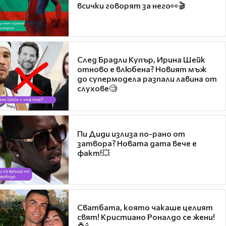
всички говорят за него👀🎬
След Брадли Купър, Ирина Шейк
отново е влюбена? Новият мъж
до супермодела разпали лавина от
слухове🧐
Пи Диди излиза по-рано от
затвора? Новата дата вече е
факт!💥
Сватбата, която чакаше целият
свят! Кристиано Роналдо се жени!