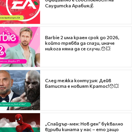
Саудитска Арабия💰
Barbie 2 има краен срок до 2026,
който трябва да спази, иначе
никога няма да се случи.😯💥
След тежка контузия: Дейв
Батиста е новият Кратос!😯💥
„Спайдър-мен: Нов ден“ буквално
взриви кината у нас – ето защо