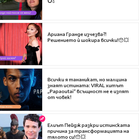
💍🍾
Ариана Гранде изчезва?!
Решението ѝ шокира всички!😯💥
Всички я тананикат, но малцина
знаят истината: VIRAL хитът
„Papaoutai“ всъщност не е изпят
от човек!
Елиът Пейдж разкри истинската
причина за трансформацията на
тялото си!😯💥