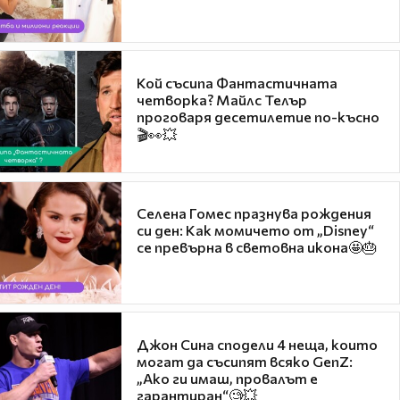
Кой съсипа Фантастичната
четворка? Майлс Телър
проговаря десетилетие по-късно
🎬👀💥
Селена Гомес празнува рождения
си ден: Как момичето от „Disney“
се превърна в световна икона🤩🎂
Джон Сина сподели 4 неща, които
могат да съсипят всяко GenZ:
„Ако ги имаш, провалът е
гарантиран“🧐💥