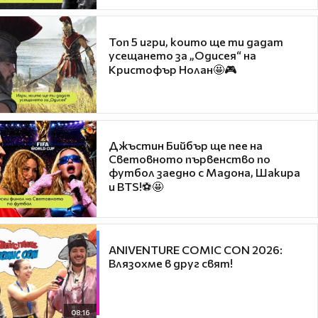
Топ 5 игри, които ще ти дадат
усещането за „Одисея“ на
Кристофър Нолан🤩🎮
Джъстин Бийбър ще пее на
Световното първенство по
футбол заедно с Мадона, Шакира
и BTS!⚽🤩
ANIVENTURE COMIC CON 2026:
Влязохме в друг свят!
08:16