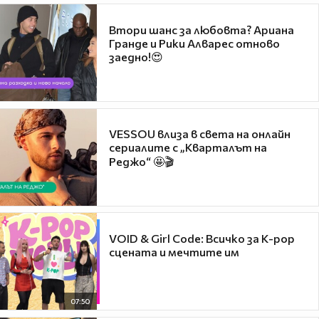
Втори шанс за любовта? Ариана
Гранде и Рики Алварес отново
заедно!😍
VESSOU влиза в света на онлайн
сериалите с „Кварталът на
Реджо“ 🤩🎬
VOID & Girl Code: Всичко за K-pop
сцената и мечтите им
07:50