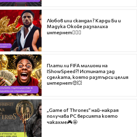
Любов или скандал? Карди Би и
Мадука Окойе разпалиха
интернет❤️‍🔥🔥
Плати ли FIFA милиони на
IShowSpeed?! Истината зад
сделката, която разтърси целия
интернет🤑💥
„Game of Thrones“ най-накрая
получава PC версията която
чакахме🎮🤩