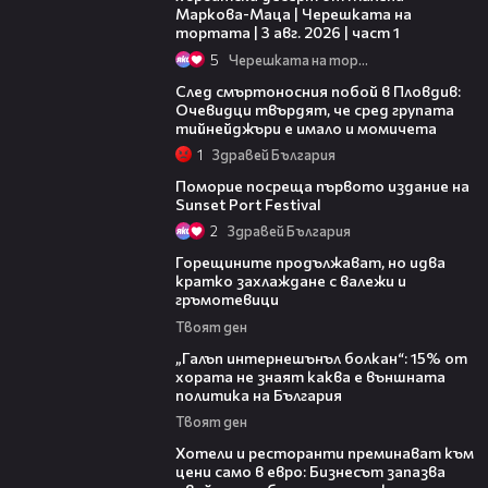
Маркова-Маца | Черешката на
тортата | 3 авг. 2026 | част 1
5
Черешката на тортата
09:32
След смъртоносния побой в Пловдив:
Очевидци твърдят, че сред групата
тийнейджъри е имало и момичета
1
Здравей България
05:54
Поморие посреща първото издание на
Sunset Port Festival
2
Здравей България
02:31
Горещините продължават, но идва
кратко захлаждане с валежи и
гръмотевици
Твоят ден
08:08
„Галъп интернешънъл болкан“: 15% от
хората не знаят каква е външната
политика на България
Твоят ден
05:54
Хотели и ресторанти преминават към
цени само в евро: Бизнесът запазва