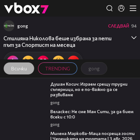
Member of
👾
gong
СЛЕДВАЙ
94
Стилияна Николова беше избрана за пети
път за Спортист на месеца
Всички
TRENDING
gong
10:17
Душан Косич: Играем срещу трудни
съперници, но е по-важно да се
развиваме
gong
09:40
Веласкес: Не сме Ман Сити, за да бием
всеки с 10:0
gong
20:17
Милена Маркова-Маца посреща гости
| Черешката на тортата | 3 авг. 2026