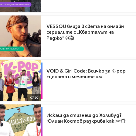
VESSOU влиза в света на онлайн
сериалите с „Кварталът на
Реджо“ 🤩🎬
VOID & Girl Code: Всичко за K-pop
сцената и мечтите им
07:50
Искаш да стигнеш до Холивуд?
Юлиан Костов разкрива как!👀💥