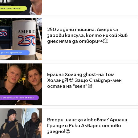
250 години тишина: Америка
зарови капсула, която никой жив
днес няма да отвори👀💥
Ерлинг Холанд ghost-на Том
Холанд?! 💀 Защо Спайдър-мен
остана на "seen"😅
Втори шанс за любовта? Ариана
Гранде и Рики Алварес отново
заедно!😍