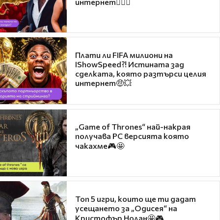
интернет❤️‍🔥🔥
Плати ли FIFA милиони на
IShowSpeed?! Истината зад
сделката, която разтърси целия
интернет🤑💥
„Game of Thrones“ най-накрая
получава PC версията която
чакахме🎮🤩
Топ 5 игри, които ще ти дадат
усещането за „Одисея“ на
Кристофър Нолан🤩🎮