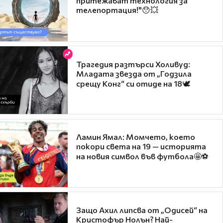
притежават технология за
телепортация!"😯💥
Трагедия разтърси Холивуд:
Младата звезда от „Годзила
срещу Конг“ си отиде на 18🕊️
Ламин Ямал: Момчето, което
покори света на 19 — историята
на новия символ във футбола🤩⚽
Защо Ахил липсва от „Одисей“ на
Кристофър Нолън? Най-