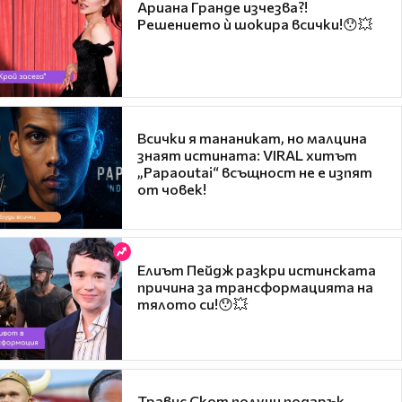
Ариана Гранде изчезва?!
Решението ѝ шокира всички!😯💥
Всички я тананикат, но малцина
знаят истината: VIRAL хитът
„Papaoutai“ всъщност не е изпят
от човек!
Елиът Пейдж разкри истинската
причина за трансформацията на
тялото си!😯💥
Травис Скот получи подарък