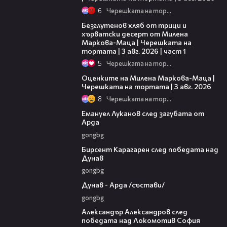
6
Черешката на тортата
16:02
Безглутенов хляб от трици и
хърватски десерт от Милена
Маркова-Маца | Черешката на
тортата | 3 авг. 2026 | част 1
5
Черешката на тортата
14:06
Оценките на Милена Маркова-Маца |
Черешката на тортата | 3 авг. 2026
8
Черешката на тортата
03:53
Емануел Луканов след загубата от
Арда
gongbg
02:39
Бирсент Карагарен след победата над
Дунав
gongbg
00:51
Дунав - Арда /състави/
gongbg
01:49
Александър Александров след
победата над Локомотив София