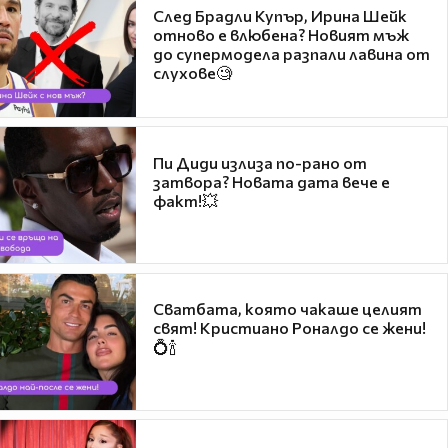
След Брадли Купър, Ирина Шейк
отново е влюбена? Новият мъж
до супермодела разпали лавина от
слухове🧐
Пи Диди излиза по-рано от
затвора? Новата дата вече е
факт!💥
Сватбата, която чакаше целият
свят! Кристиано Роналдо се жени!
💍🍾