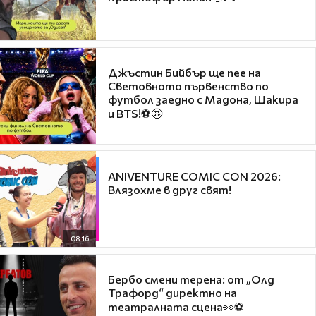
Джъстин Бийбър ще пее на
Световното първенство по
футбол заедно с Мадона, Шакира
и BTS!⚽🤩
ANIVENTURE COMIC CON 2026:
Влязохме в друг свят!
08:16
Бербо смени терена: от „Олд
Трафорд“ директно на
театралната сцена👀⚽