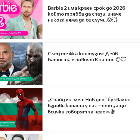
Barbie 2 има краен срок до 2026,
който трябва да спази, иначе
никога няма да се случи.😯💥
След тежка контузия: Дейв
Батиста е новият Кратос!😯💥
„Спайдър-мен: Нов ден“ буквално
взриви кината у нас – ето защо
всички говорят за него👀🎬