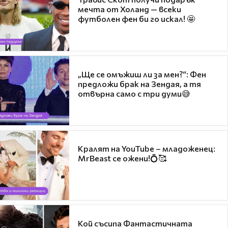
мечта от Холанд — всеки
футболен фен би го искал! 🤩
„Ще се омъжиш ли за мен?“: Фен
предложи брак на Зендая, а тя
отвърна само с три думи😅
Кралят на YouTube – младоженец:
MrBeast се ожени!💍🥰
Кой съсипа Фантастичната