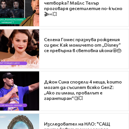
четворка? Майлс Телър
проговаря десетилетие по-късно
🎬👀💥
Селена Гомес празнува рождения
си ден: Как момичето от „Disney“
се превърна в световна икона🤩🎂
Джон Сина сподели 4 неща, които
могат да съсипят всяко GenZ:
„Ако ги имаш, провалът е
гарантиран“🧐💥
Изследовател на НЛО: "САЩ