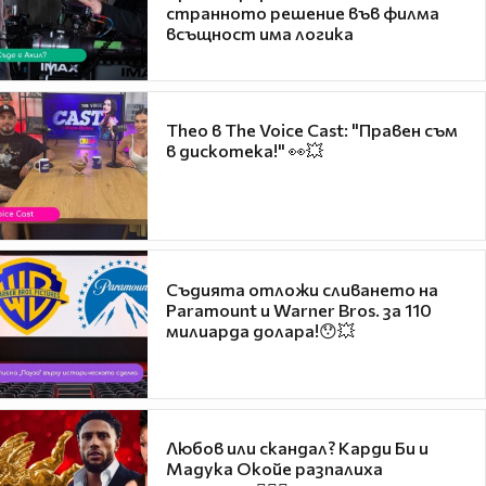
странното решение във филма
всъщност има логика
Theo в The Voice Cast: "Правен съм
в дискотека!" 👀💥
Съдията отложи сливането на
Paramount и Warner Bros. за 110
милиарда долара!😯💥
Любов или скандал? Карди Би и
Мадука Окойе разпалиха